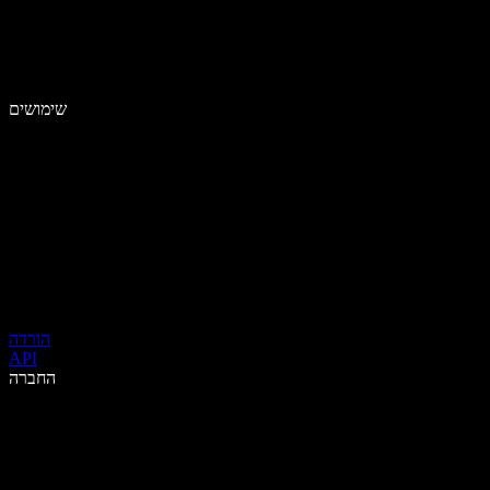
שימושים
הורדה
API
החברה