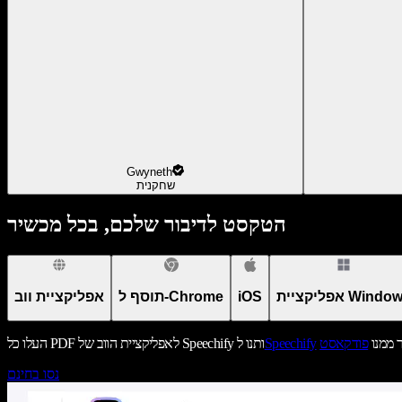
Gwyneth
שחקנית
הטקסט לדיבור שלכם, בכל מכשיר
יקציית Windows
iOS
תוסף ל-Chrome
אפליקציית ווב
ר ממנו
פודקאסט
Speechify
העלו כל PDF לאפליקציית הווב של Speechify ותנו ל
נסו בחינם