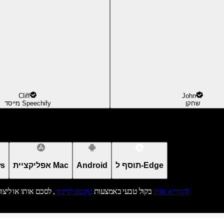
Cliff
John
שחקן
מייסד Speechify
תוסף ל-Edge
Android
אפליקציית Mac
אפל
להקריא אותו
בקול טבעי באמצעות
טקסט לדיבור
, לסכם אותו או ליצו