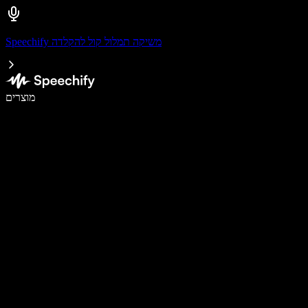
Speechify משיקה תמלול קול להקלדה
לכתוב פי 5 מהר יותר עם הכתבה קולית
מוצרים
למידע נוסף