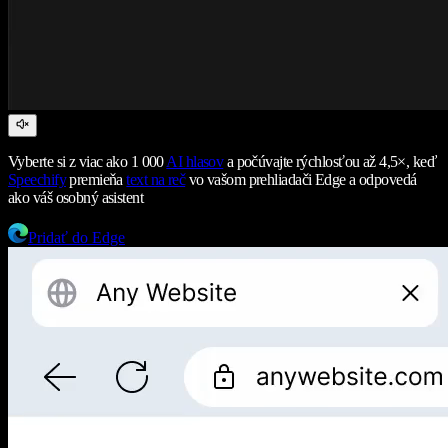
Vyberte si z viac ako 1 000
AI hlasov
a počúvajte rýchlosťou až 4,5×, keď
Speechify
premieňa
text na reč
vo vašom prehliadači Edge a odpovedá
ako váš osobný asistent
Pridať do Edge