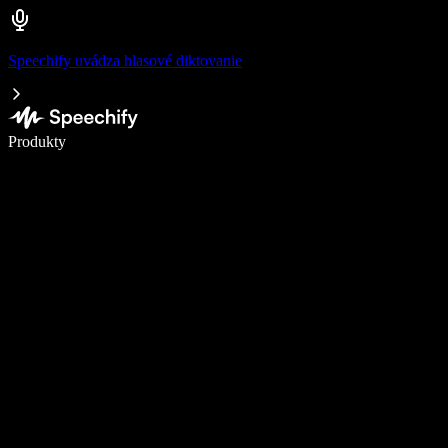
Speechify uvádza hlasové diktovanie
Píšte 5× rýchlejšie pomocou hlasového diktovania
Produkty
Zistiť viac