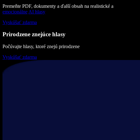
Premeňte PDF, dokumenty a ďalší obsah na realistické a
emocionálne
AI hlasy
Vyskúšať zdarma
Prirodzene znejúce hlasy
Počúvajte hlasy, ktoré znejú prirodzene
Vyskúšať zdarma