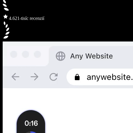
4.6
21-tisíc recenzií