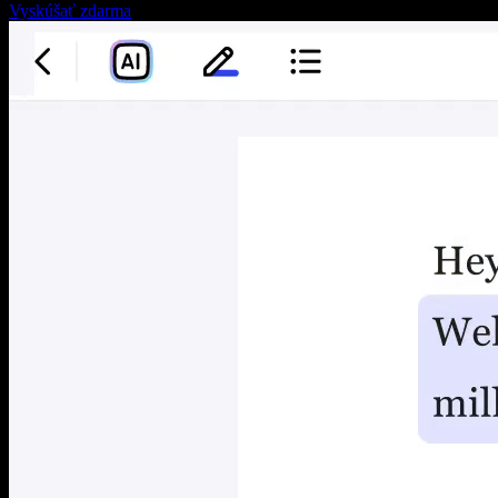
Vyskúšať zdarma