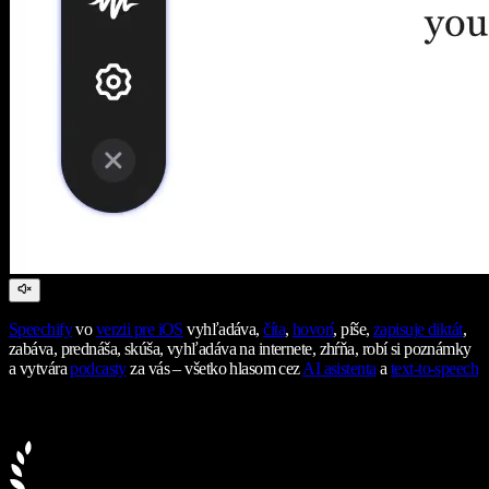
Speechify
vo
verzii pre iOS
vyhľadáva,
číta
,
hovorí
, píše,
zapisuje diktát
,
zabáva, prednáša, skúša, vyhľadáva na internete, zhŕňa, robí si poznámky
a vytvára
podcasty
za vás – všetko hlasom cez
AI asistenta
a
text-to-speech