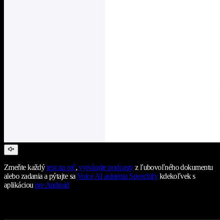
Zmeňte každý
text na reč
,
vytvárajte podcasty
z ľubovoľného dokumentu
alebo zadania a pýtajte sa
Voice AI asistenta Speechify
kdekoľvek s
aplikáciou
pre Android