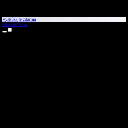
Vyskúšajte zdarma
Stiahnuť teraz
Produkty
Prevod textu na reč
Aplikácie pre iPhone a iPad
Aplikácia pre Android
Rozšírenie pre Chrome
Rozšírenie pre Edge
Webová aplikácia
Aplikácia pre Mac
Aplikácia pre Windows