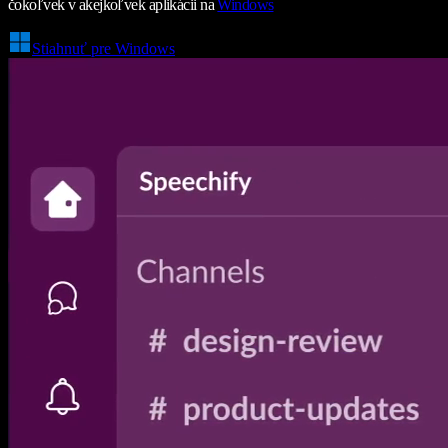
čokoľvek v akejkoľvek aplikácii na
Windows
Stiahnuť pre Windows