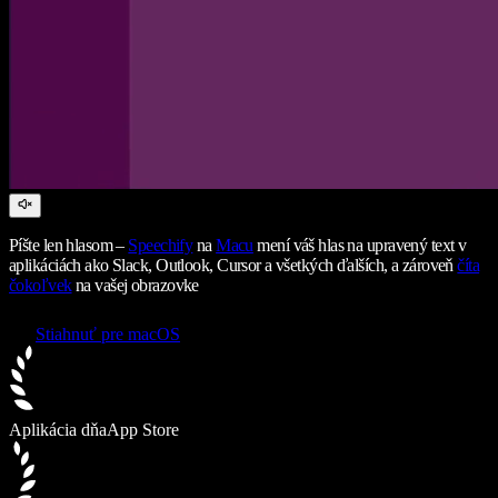
Píšte len hlasom –
Speechify
na
Macu
mení váš hlas na upravený text v
aplikáciách ako Slack, Outlook, Cursor a všetkých ďalších, a zároveň
číta
čokoľvek
na vašej obrazovke
Stiahnuť pre macOS
Aplikácia dňa
App Store