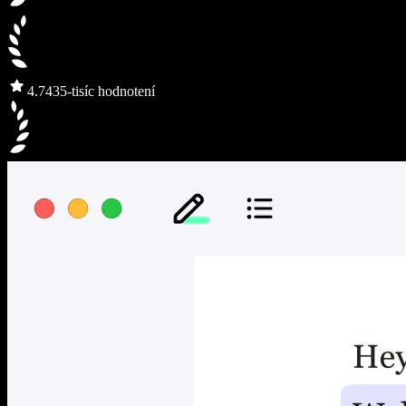
4.7
435-tisíc hodnotení