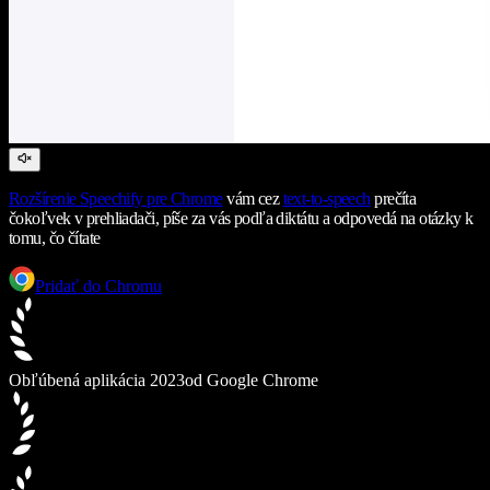
Rozšírenie Speechify pre Chrome
vám cez
text-to-speech
prečíta
čokoľvek v prehliadači, píše za vás podľa diktátu a odpovedá na otázky k
tomu, čo čítate
Pridať do Chromu
Obľúbená aplikácia 2023
od Google Chrome