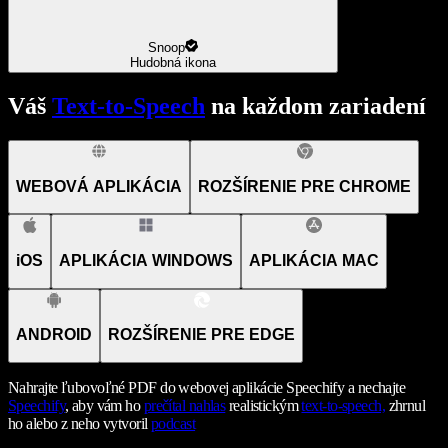
Snoop
Hudobná ikona
Váš
Text-to-Speech
na každom zariadení
WEBOVÁ APLIKÁCIA
ROZŠÍRENIE PRE CHROME
iOS
APLIKÁCIA WINDOWS
APLIKÁCIA MAC
ANDROID
ROZŠÍRENIE PRE EDGE
Nahrajte ľubovoľné PDF do webovej aplikácie Speechify a nechajte
Speechify
, aby vám ho
prečítal nahlas
realistickým
text-to-speech,
zhrnul
ho alebo z neho vytvoril
podcast