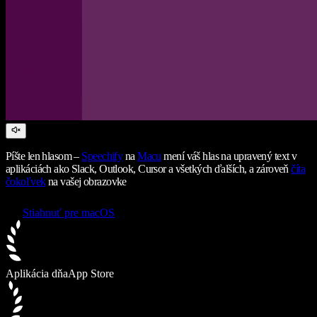
Píšte len hlasom –
Speechify
na
Macu
mení váš hlas na upravený text v
aplikáciách ako Slack, Outlook, Cursor a všetkých ďalších, a zároveň
číta
čokoľvek
na vašej obrazovke
Stiahnuť pre macOS
Aplikácia dňa
App Store