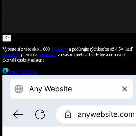
Vyberte si z viac ako 1 000
AI hlasov
a počúvajte rýchlosťou až 4,5×, keď
Speechify
premieňa
text na reč
vo vašom prehliadači Edge a odpovedá
ako váš osobný asistent
Pridať do Edge