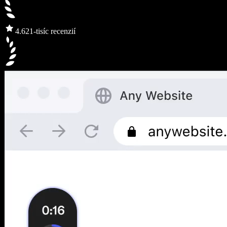
4.6
21-tisíc recenzií