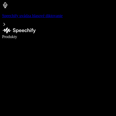
Speechify uvádza hlasové diktovanie
Píšte 5× rýchlejšie pomocou hlasového diktovania
Produkty
Zistiť viac