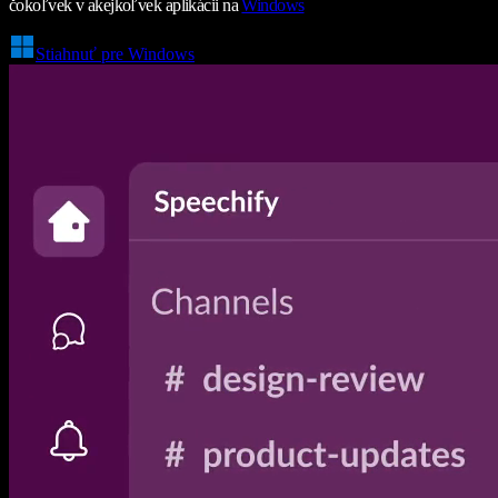
čokoľvek v akejkoľvek aplikácii na
Windows
Stiahnuť pre Windows