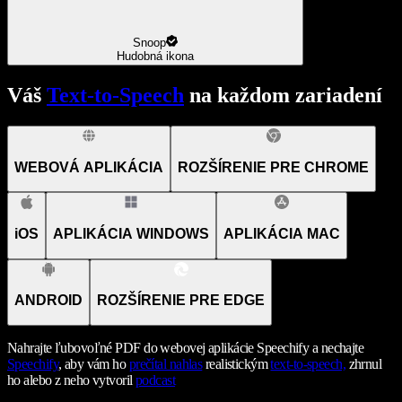
Snoop
Hudobná ikona
Váš
Text-to-Speech
na každom zariadení
WEBOVÁ APLIKÁCIA
ROZŠÍRENIE PRE CHROME
iOS
APLIKÁCIA WINDOWS
APLIKÁCIA MAC
ANDROID
ROZŠÍRENIE PRE EDGE
Nahrajte ľubovoľné PDF do webovej aplikácie Speechify a nechajte
Speechify
, aby vám ho
prečítal nahlas
realistickým
text-to-speech,
zhrnul
ho alebo z neho vytvoril
podcast