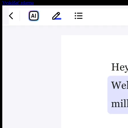
Vyskúšať zdarma