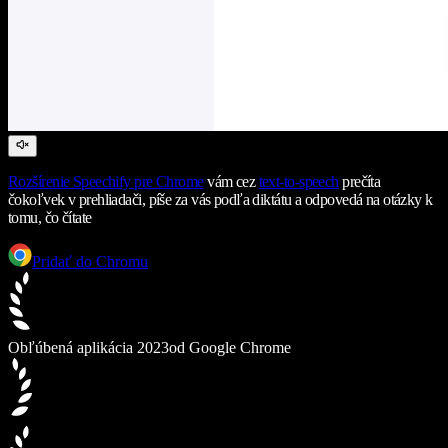
Rozšírenie Speechify pre Chrome
vám cez
text-to-speech
prečíta
čokoľvek v prehliadači, píše za vás podľa diktátu a odpovedá na otázky k
tomu, čo čítate
Pridať do Chromu
Obľúbená aplikácia 2023
od Google Chrome