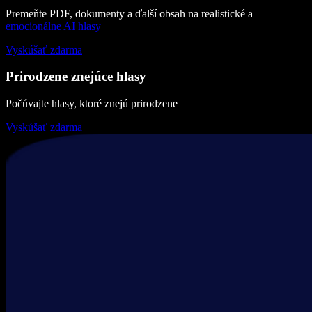
Premeňte PDF, dokumenty a ďalší obsah na realistické a
emocionálne
AI hlasy
Vyskúšať zdarma
Prirodzene znejúce hlasy
Počúvajte hlasy, ktoré znejú prirodzene
Vyskúšať zdarma