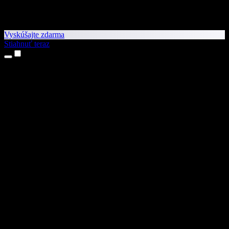
Vyskúšajte zdarma
Stiahnuť teraz
Produkty
Prevod textu na reč
Aplikácie pre iPhone a iPad
Aplikácia pre Android
Rozšírenie pre Chrome
Rozšírenie pre Edge
Webová aplikácia
Aplikácia pre Mac
Aplikácia pre Windows