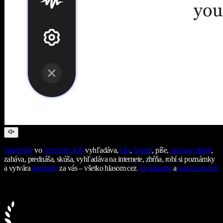
Speechify
vo
verzii pre iOS
vyhľadáva,
číta
,
hovorí
, píše,
zapisuje diktát
,
zabáva, prednáša, skúša, vyhľadáva na internete, zhŕňa, robí si poznámky
a vytvára
podcasty
za vás – všetko hlasom cez
AI asistenta
a
text-to-speech