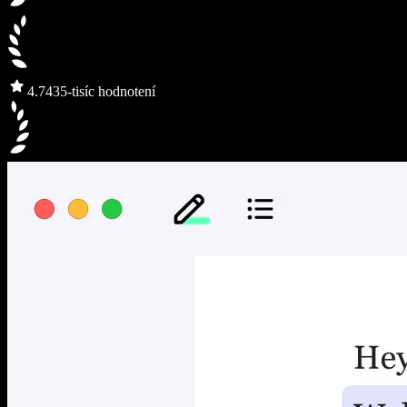
4.7
435-tisíc hodnotení