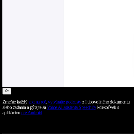
Zmeňte každý
text na reč
,
vytvárajte podcasty
z ľubovoľného dokumentu
alebo zadania a pýtajte sa
Voice AI asistenta Speechify
kdekoľvek s
aplikáciou
pre Android