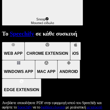
Snoop
Μουσικό είδωλο
Το
Speechify
σε κάθε συσκευή
WEB APP
CHROME EXTENSION
iOS
WINDOWS APP
MAC APP
ANDROID
EDGE EXTENSION
Ανεβάστε οποιοδήποτε PDF στην εφαρμογή ιστού του Speechify και
αφήστε το
Speechify
να το
διαβάσει δυνατά
με ρεαλιστική
μετατροπή