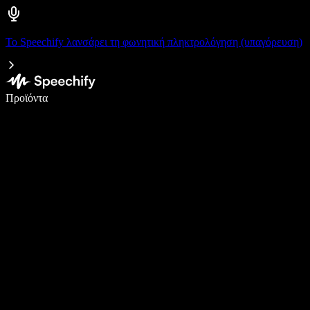
Το Speechify λανσάρει τη φωνητική πληκτρολόγηση (υπαγόρευση)
Γράψτε 5× πιο γρήγορα με φωνητική πληκτρολόγηση
Προϊόντα
Μάθετε περισσότερα