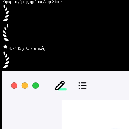
Εφαρμογή της ημέρας
App Store
4.7
435 χιλ. κριτικές