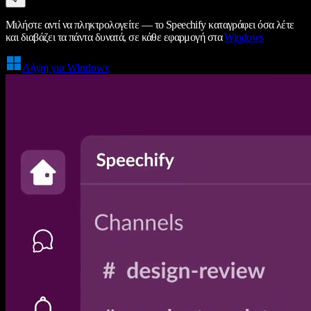
Μιλήστε αντί να πληκτρολογείτε — το Speechify καταγράφει όσα λέτε
και διαβάζει τα πάντα δυνατά, σε κάθε εφαρμογή στα
Windows
Λήψη για Windows