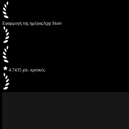
Εφαρμογή της ημέρας
App Store
4.7
435 χιλ. κριτικές