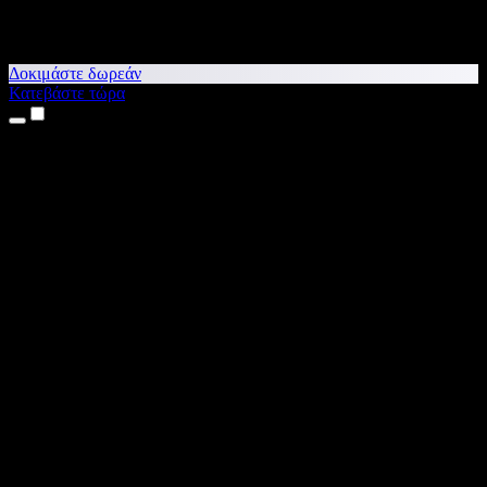
Δοκιμάστε δωρεάν
Κατεβάστε τώρα
Προϊόντα
Κείμενο σε Ομιλία
Εφαρμογές για iPhone & iPad
Εφαρμογή για Android
Επέκταση για Chrome
Επέκταση για Edge
Web εφαρμογή
Εφαρμογή για Mac
Εφαρμογή για Windows