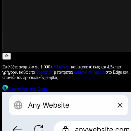
Επιλέξτε ανάμεσα σε 1.000+
AI φωνές
και ακούστε έως και 4,5x πιο
γρήγορα, καθώς το
Speechify
μετατρέπει
κείμενο σε ομιλία
στο Edge και
απαντά σαν προσωπικός βοηθός
Προσθήκη στο Edge