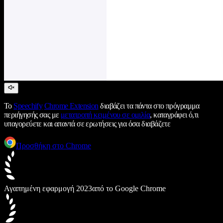
Το
Speechify
Chrome Extension
διαβάζει τα πάντα στο πρόγραμμα
περιήγησής σας με
μετατροπή κειμένου σε ομιλία
, καταγράφει ό,τι
υπαγορεύετε και απαντά σε ερωτήσεις για όσα διαβάζετε
Προσθήκη στο Chrome
Αγαπημένη εφαρμογή 2023
από το Google Chrome