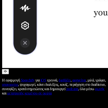
Η εφαρμογή
Speechify
για
iOS
ερευνά,
διαβάζει
,
αφηγείται
, μιλά, γράφει,
υπαγορεύει
, ψυχαγωγεί, κάνει διαλέξεις, κουίζ, περιήγηση στο διαδίκτυο,
συνοψίζει, κρατά σημειώσεις και δημιουργεί
podcasts
, όλα μέσω
φωνής
και
μετατροπής κειμένου σε ομιλία