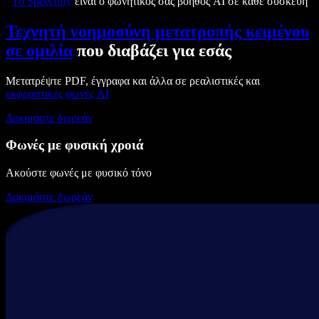
Το Speechify
είναι ο φωνητικός σας βοηθός AI σε κάθε συσκευή
Τεχνητή νοημοσύνη μετατροπής κειμένου
σε ομιλία
που διαβάζει για εσάς
Μετατρέψτε PDF, έγγραφα και άλλα σε ρεαλιστικές και
εκφραστικές
φωνές AI
Δοκιμάστε δωρεάν
Φωνές με φυσική χροιά
Ακούστε φωνές με φυσικό τόνο
Δοκιμάστε δωρεάν