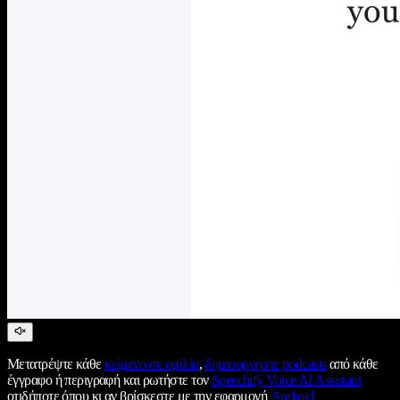
Μετατρέψτε κάθε
κείμενο σε ομιλία
,
δημιουργήστε podcasts
από κάθε
έγγραφο ή περιγραφή και ρωτήστε τον
Speechify Voice AI Assistant
οτιδήποτε όπου κι αν βρίσκεστε με την εφαρμογή
Android