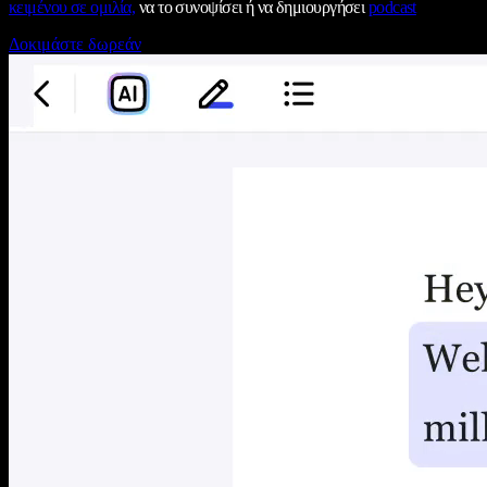
κειμένου σε ομιλία,
να το συνοψίσει ή να δημιουργήσει
podcast
Δοκιμάστε δωρεάν