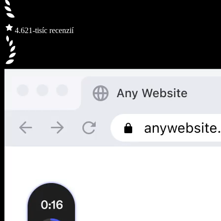
4.6
21-tisíc recenzií