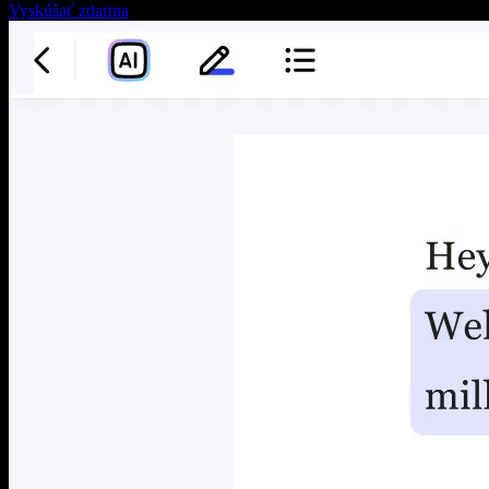
Vyskúšať zdarma