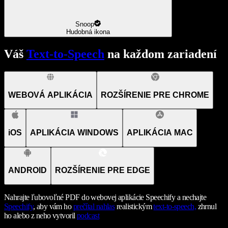
Snoop
Hudobná ikona
Váš
Text-to-Speech
na každom zariadení
WEBOVÁ APLIKÁCIA
ROZŠÍRENIE PRE CHROME
iOS
APLIKÁCIA WINDOWS
APLIKÁCIA MAC
ANDROID
ROZŠÍRENIE PRE EDGE
Nahrajte ľubovoľné PDF do webovej aplikácie Speechify a nechajte
Speechify
, aby vám ho
prečítal nahlas
realistickým
text-to-speech,
zhrnul
ho alebo z neho vytvoril
podcast