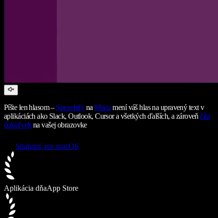
Píšte len hlasom –
Speechify
na
Macu
mení váš hlas na upravený text v
aplikáciách ako Slack, Outlook, Cursor a všetkých ďalších, a zároveň
číta
čokoľvek
na vašej obrazovke
Stiahnuť pre macOS
Aplikácia dňa
App Store