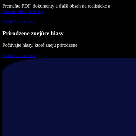
Premeňte PDF, dokumenty a ďalší obsah na realistické a
emocionálne
AI hlasy
Vyskúšať zdarma
Prirodzene znejúce hlasy
Počúvajte hlasy, ktoré znejú prirodzene
Vyskúšať zdarma