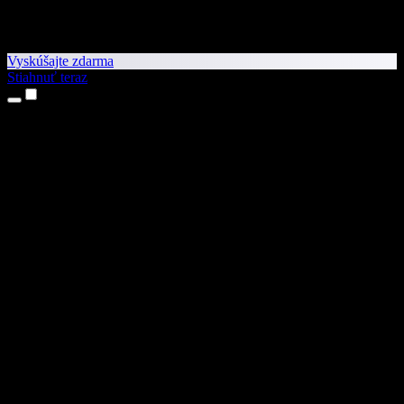
Vyskúšajte zdarma
Stiahnuť teraz
Produkty
Prevod textu na reč
Aplikácie pre iPhone a iPad
Aplikácia pre Android
Rozšírenie pre Chrome
Rozšírenie pre Edge
Webová aplikácia
Aplikácia pre Mac
Aplikácia pre Windows