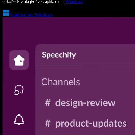
čokoľvek v akejkoľvek aplikácii na
Windows
Stiahnuť pre Windows