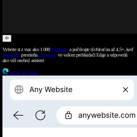
Vyberte si z viac ako 1 000
AI hlasov
a počúvajte rýchlosťou až 4,5×, keď
Speechify
premieňa
text na reč
vo vašom prehliadači Edge a odpovedá
ako váš osobný asistent
Pridať do Edge