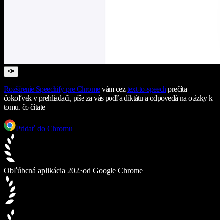
Rozšírenie Speechify pre Chrome
vám cez
text-to-speech
prečíta
čokoľvek v prehliadači, píše za vás podľa diktátu a odpovedá na otázky k
tomu, čo čítate
Pridať do Chromu
Obľúbená aplikácia 2023
od Google Chrome