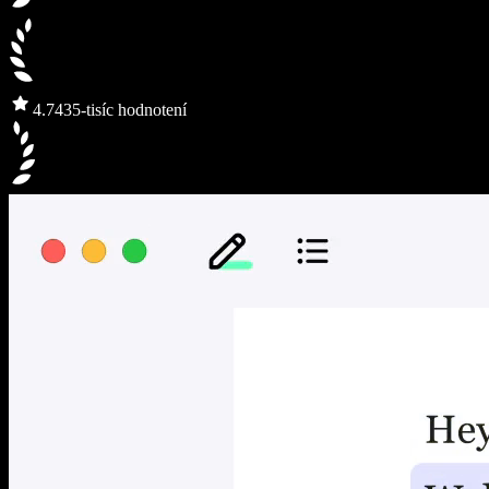
4.7
435-tisíc hodnotení