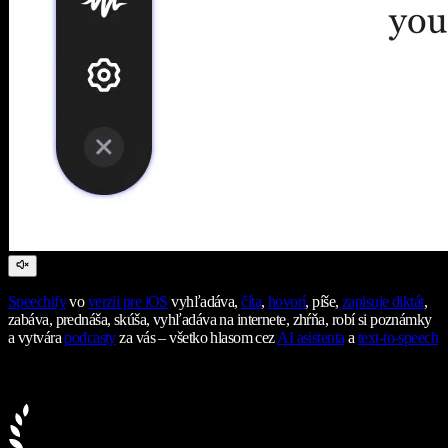
Speechify
vo
verzii pre iOS
vyhľadáva,
číta
,
hovorí
, píše,
zapisuje diktát
,
zabáva, prednáša, skúša, vyhľadáva na internete, zhŕňa, robí si poznámky
a vytvára
podcasty
za vás – všetko hlasom cez
AI asistenta
a
text-to-speech