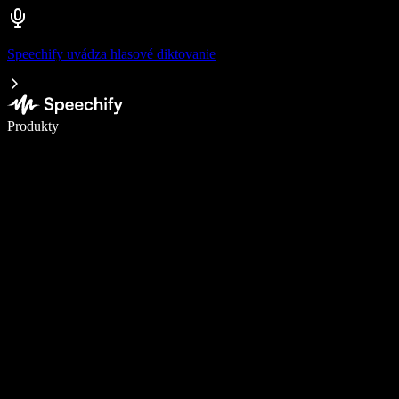
Speechify uvádza hlasové diktovanie
Píšte 5× rýchlejšie pomocou hlasového diktovania
Produkty
Zistiť viac