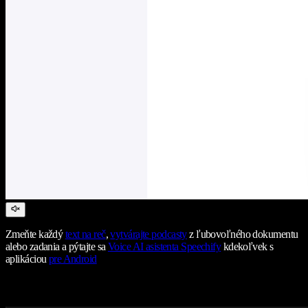
Zmeňte každý
text na reč
,
vytvárajte podcasty
z ľubovoľného dokumentu
alebo zadania a pýtajte sa
Voice AI asistenta Speechify
kdekoľvek s
aplikáciou
pre Android