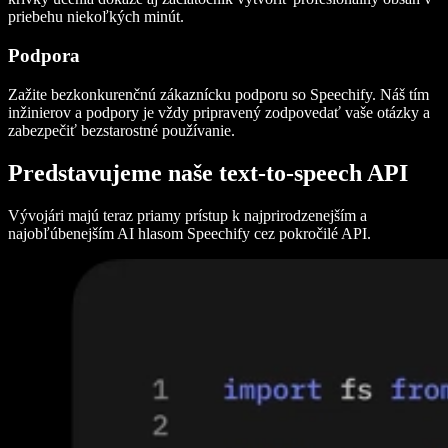
priebehu niekoľkých minút.
Podpora
Zažite bezkonkurenčnú zákaznícku podporu so Speechify. Náš tím
inžinierov a podpory je vždy pripravený zodpovedať vaše otázky a
zabezpečiť bezstarostné používanie.
Predstavujeme naše text-to-speech API
Vývojári majú teraz priamy prístup k najprirodzenejším a
najobľúbenejším AI hlasom Speechify cez pokročilé API.