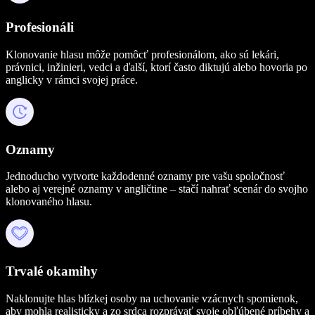
Profesionáli
Klonovanie hlasu môže pomôcť profesionálom, ako sú lekári,
právnici, inžinieri, vedci a ďalší, ktorí často diktujú alebo hovoria po
anglicky v rámci svojej práce.
Oznamy
Jednoducho vytvorte každodenné oznamy pre vašu spoločnosť
alebo aj verejné oznamy v angličtine – stačí nahrať scenár do svojho
klonovaného hlasu.
Trvalé okamihy
Naklonujte hlas blízkej osoby na uchovanie vzácnych spomienok,
aby mohla realisticky a zo srdca rozprávať svoje obľúbené príbehy a