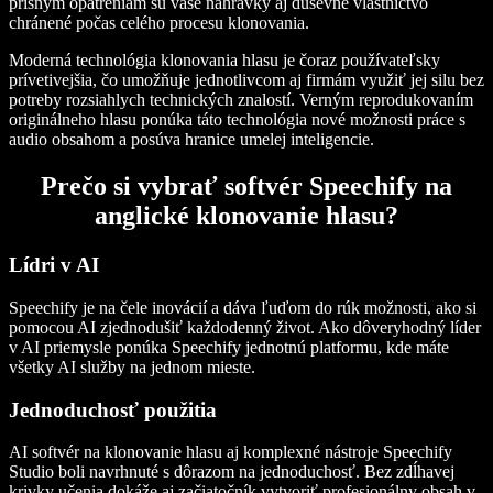
prísnym opatreniam sú vaše nahrávky aj duševné vlastníctvo
chránené počas celého procesu klonovania.
Moderná technológia klonovania hlasu je čoraz používateľsky
prívetivejšia, čo umožňuje jednotlivcom aj firmám využiť jej silu bez
potreby rozsiahlych technických znalostí. Verným reprodukovaním
originálneho hlasu ponúka táto technológia nové možnosti práce s
audio obsahom a posúva hranice umelej inteligencie.
Prečo si vybrať softvér Speechify na
anglické klonovanie hlasu?
Lídri v AI
Speechify je na čele inovácií a dáva ľuďom do rúk možnosti, ako si
pomocou AI zjednodušiť každodenný život. Ako dôveryhodný líder
v AI priemysle ponúka Speechify jednotnú platformu, kde máte
všetky AI služby na jednom mieste.
Jednoduchosť použitia
AI softvér na klonovanie hlasu aj komplexné nástroje Speechify
Studio boli navrhnuté s dôrazom na jednoduchosť. Bez zdĺhavej
krivky učenia dokáže aj začiatočník vytvoriť profesionálny obsah v