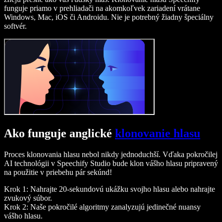
funguje priamo v prehliadači na akomkoľvek zariadení vrátane
Windows, Mac, iOS či Androidu. Nie je potrebný žiadny špeciálny
softvér.
Ako funguje anglické
klonovanie hlasu
Proces klonovania hlasu nebol nikdy jednoduchší. Vďaka pokročilej
AI technológii v Speechify Studio bude klon vášho hlasu pripravený
na použitie v priebehu pár sekúnd!
Krok 1: Nahrajte 20-sekundovú ukážku svojho hlasu alebo nahrajte
zvukový súbor.
Krok 2: Naše pokročilé algoritmy zanalyzujú jedinečné nuansy
vášho hlasu.