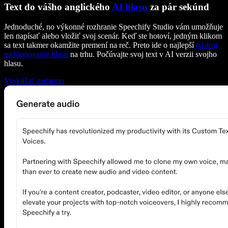
Text do vášho anglického
AI hlasu
za pár sekúnd
Jednoduché, no výkonné rozhranie Speechify Studio vám umožňuje
len napísať alebo vložiť svoj scenár. Keď ste hotoví, jedným klikom
sa text takmer okamžite premení na reč. Preto ide o najlepší
nástroj
na klonovanie hlasu
na trhu. Počúvajte svoj text v AI verzii svojho
hlasu.
Vyskúšať zadarmo