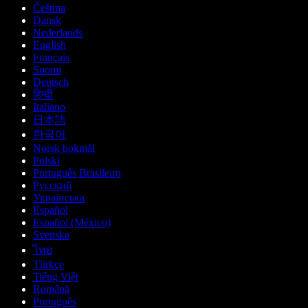
Čeština
Dansk
Nederlands
English
Français
Suomi
Deutsch
हिन्दी
Italiano
日本語
한국어
Norsk bokmål
Polski
Português Brasileiro
Русский
Українська
Español
Español (México)
Svenska
ไทย
Türkçe
Tiếng Việt
Română
Português