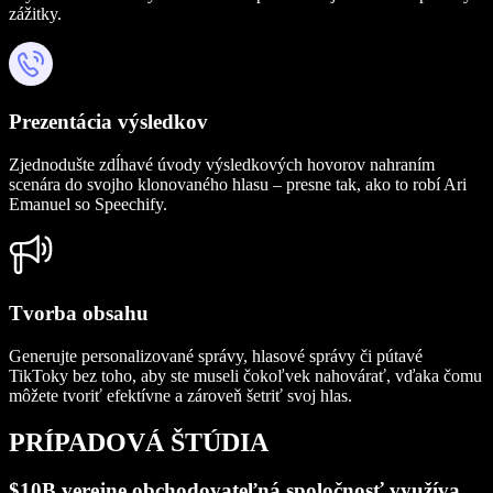
zážitky.
Prezentácia výsledkov
Zjednodušte zdĺhavé úvody výsledkových hovorov nahraním
scenára do svojho klonovaného hlasu – presne tak, ako to robí Ari
Emanuel so Speechify.
Tvorba obsahu
Generujte personalizované správy, hlasové správy či pútavé
TikToky bez toho, aby ste museli čokoľvek nahovárať, vďaka čomu
môžete tvoriť efektívne a zároveň šetriť svoj hlas.
PRÍPADOVÁ ŠTÚDIA
$10B verejne obchodovateľná spoločnosť využíva