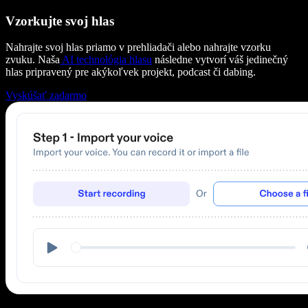
Vzorkujte svoj hlas
Nahrajte svoj hlas priamo v prehliadači alebo nahrajte vzorku
zvuku. Naša
AI technológia hlasu
následne vytvorí váš jedinečný
hlas pripravený pre akýkoľvek projekt, podcast či dabing.
Vyskúšať zadarmo