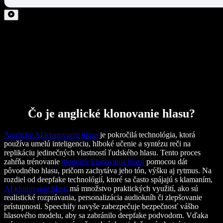
Čo je anglické klonovanie hlasu?
Anglické AI klonovanie hlasu
je pokročilá technológia, ktorá
používa umelú inteligenciu, hlboké učenie a syntézu reči na
replikáciu jedinečných vlastností ľudského hlasu. Tento proces
zahŕňa trénovanie
modelov klonovania hlasu
pomocou dát
pôvodného hlasu, pričom zachytáva jeho tón, výšku aj rytmus. Na
rozdiel od deepfake technológií, ktoré sa často spájajú s klamaním,
AI klonovanie hlasu
má množstvo praktických využití, ako sú
realistické rozprávania, personalizácia audiokníh či zlepšovanie
prístupnosti. Speechify navyše zabezpečuje bezpečnosť vášho
hlasového modelu, aby sa zabránilo deepfake podvodom. Vďaka