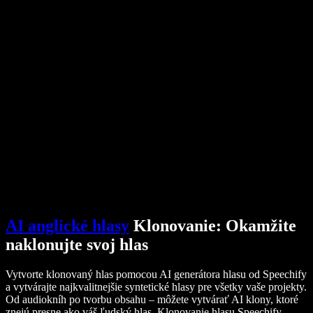
AI generátor hlasu
Príbehy používateľov
Čítanie Dokumentov Google nahlas
B2B prípadové štúdie
AI menič hlasu
Recenzie
Aplikácie na čítanie textu nahlas
Tlač
Čítaj mi
Prehrávač textu na reč
Pre firmy
Kontaktovať obchodné oddelenie
Speechify pre firmy a školy
Speechify pre Access to Work
Speechify pre DSA
SIMBA hlasoví agenti
Speechify pre vývojárov
AI anglické hlasy
Klonovanie: Okamžite
naklonujte svoj hlas
Vytvorte klonovaný hlas pomocou AI generátora hlasu od Speechify
a vytvárajte najkvalitnejšie syntetické hlasy pre všetky vaše projekty.
Od audiokníh po tvorbu obsahu – môžete vytvárať AI klony, ktoré
znejú presne ako váš ľudský hlas. Klonovanie hlasu Speechify