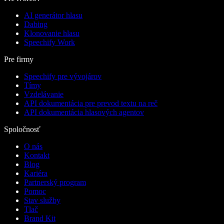
AI generátor hlasu
Dabing
Klonovanie hlasu
Speechify Work
Pre firmy
Speechify pre vývojárov
Tímy
Vzdelávanie
API dokumentácia pre prevod textu na reč
API dokumentácia hlasových agentov
Spoločnosť
O nás
Kontakt
Blog
Kariéra
Partnerský program
Pomoc
Stav služby
Tlač
Brand Kit