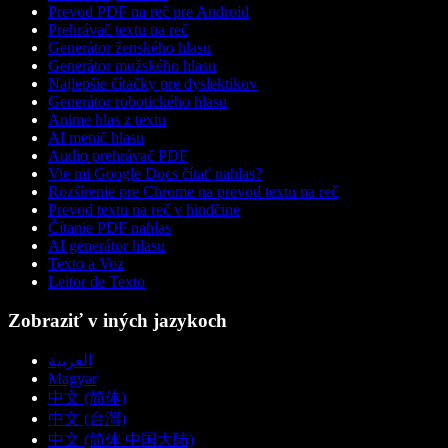
Prevod PDF na reč pre Android
Prehrávač textu na reč
Generátor ženského hlasu
Generátor mužského hlasu
Najlepšie čítačky pre dyslektikov
Generátor robotického hlasu
Anime hlas z textu
AI menič hlasu
Audio prehrávač PDF
Vie mi Google Docs čítať nahlas?
Rozšírenie pre Chrome na prevod textu na reč
Prevod textu na reč v hindčine
Čítanie PDF nahlas
AI generátor hlasu
Texto a Voz
Leitor de Texto
Zobraziť v iných jazykoch
العربية
Magyar
中文 (简体)
中文 (台灣)
中文 (简体 中国大陆)