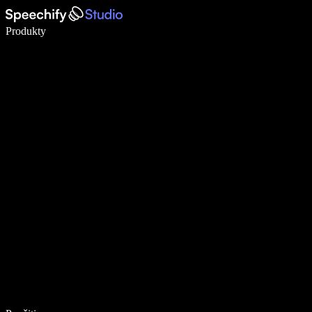
Píšte 5× rýchlejšie pomocou hlasového diktovania
Produkty
Zistiť viac