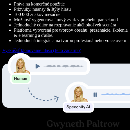
Práva na komerčné použitie
Prízvuky, nuansy & štýly hlasu
100 000 znakov mesačne
Možnosť vygenerovať nový zvuk v priebehu pár sekúnd
Jednoduchý editor na rozprávanie akéhokoľvek scenára
Platforma vytvorená pre tvorcov obsahu, prezentácie, školenia
& e-learning a ďalšie.
Jednoduchá integrácia na tvorbu profesionálneho voice overu
Vyskúšať klonovanie hlasu (Je to zadarmo)