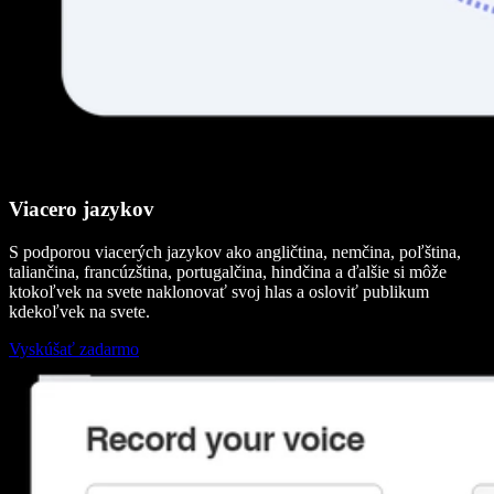
Viacero jazykov
S podporou viacerých jazykov ako angličtina, nemčina, poľština,
taliančina, francúzština, portugalčina, hindčina a ďalšie si môže
ktokoľvek na svete naklonovať svoj hlas a osloviť publikum
kdekoľvek na svete.
Vyskúšať zadarmo