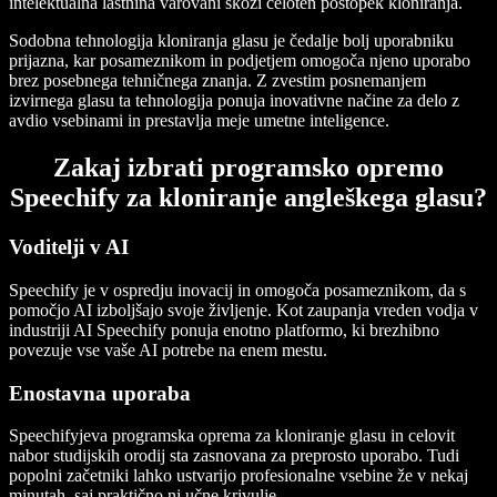
intelektualna lastnina varovani skozi celoten postopek kloniranja.
Sodobna tehnologija kloniranja glasu je čedalje bolj uporabniku
prijazna, kar posameznikom in podjetjem omogoča njeno uporabo
brez posebnega tehničnega znanja. Z zvestim posnemanjem
izvirnega glasu ta tehnologija ponuja inovativne načine za delo z
avdio vsebinami in prestavlja meje umetne inteligence.
Zakaj izbrati programsko opremo
Speechify za kloniranje angleškega glasu?
Voditelji v AI
Speechify je v ospredju inovacij in omogoča posameznikom, da s
pomočjo AI izboljšajo svoje življenje. Kot zaupanja vreden vodja v
industriji AI Speechify ponuja enotno platformo, ki brezhibno
povezuje vse vaše AI potrebe na enem mestu.
Enostavna uporaba
Speechifyjeva programska oprema za kloniranje glasu in celovit
nabor studijskih orodij sta zasnovana za preprosto uporabo. Tudi
popolni začetniki lahko ustvarijo profesionalne vsebine že v nekaj
minutah, saj praktično ni učne krivulje.