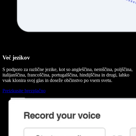
Več jezikov
S podporo za različne jezike, kot so angleščina, nemščina, poljščina,
italijanščina, francoščina, portugalščina, hindijščina in drugi, lahko
vsak klonira svoj glas in doseže občinstvo po vsem svetu.
Preizkusite brezplačno