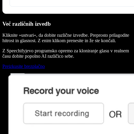
Več različnih izvedb
Kliknite »ustvari«, da dobite različne izvedbe. Preprosto prilagodite
hitrost in glasnost. Z enim klikom prenesite in že ste končali.
Z Speechifyjevo programsko opremo za kloniranje glasu v realnem
času dobite popolno AI različico sebe.
Preizkusite brezplačno