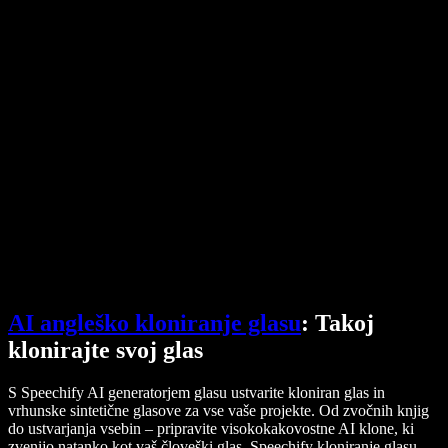
Pretvornik PDF-ja v zvok
Cene
Generator AI glasov
Zgodbe uporabnikov
Branje Google Dokumentov na glas
Primeri uporabe za B2B
AI spreminjevalnik glasu
Ocene
Aplikacije za branje besedila na glas
Mediji
Preberi mi na glas
Pretvorba besedila v govor
Podjetja
Obrnite se na prodajo
Speechify za podjetja in izobraževanje
Speechify za dostopnost pri delu
Speechify za DSA
SIMBA glasovni agenti
Speechify za razvijalce
AI angleško kloniranje glasu
: Takoj
klonirajte svoj glas
S Speechify AI generatorjem glasu ustvarite kloniran glas in
vrhunske sintetične glasove za vse vaše projekte. Od zvočnih knjig
do ustvarjanja vsebin – pripravite visokokakovostne AI klone, ki
zvenijo natanko kot vaš človeški glas. Speechify kloniranje glasu