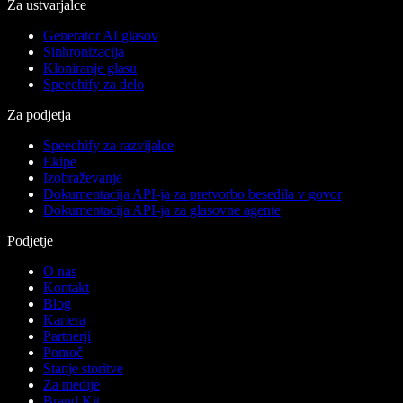
Za ustvarjalce
Generator AI glasov
Sinhronizacija
Kloniranje glasu
Speechify za delo
Za podjetja
Speechify za razvijalce
Ekipe
Izobraževanje
Dokumentacija API-ja za pretvorbo besedila v govor
Dokumentacija API-ja za glasovne agente
Podjetje
O nas
Kontakt
Blog
Kariera
Partnerji
Pomoč
Stanje storitve
Za medije
Brand Kit