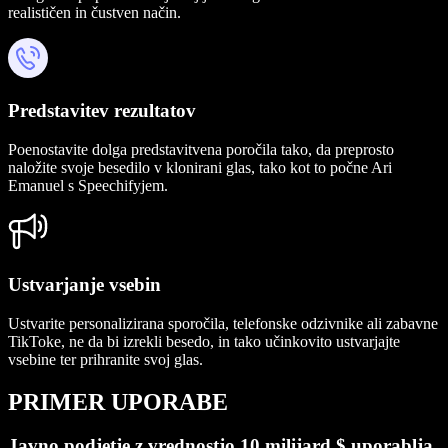
realističen in čustven način.
Predstavitev rezultatov
Poenostavite dolga predstavitvena poročila tako, da preprosto
naložite svoje besedilo v klonirani glas, tako kot to počne Ari
Emanuel s Speechifyjem.
Ustvarjanje vsebin
Ustvarite personalizirana sporočila, telefonske odzivnike ali zabavne
TikToke, ne da bi izrekli besedo, in tako učinkovito ustvarjajte
vsebine ter prihranite svoj glas.
PRIMER UPORABE
Javno podjetje z vrednostjo 10 milijard $ uporablja