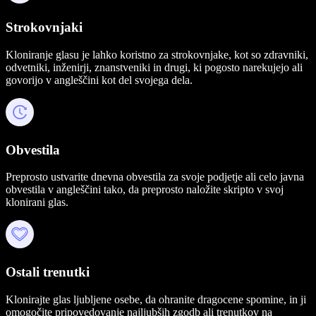
Strokovnjaki
Kloniranje glasu je lahko koristno za strokovnjake, kot so zdravniki,
odvetniki, inženirji, znanstveniki in drugi, ki pogosto narekujejo ali
govorijo v angleščini kot del svojega dela.
Obvestila
Preprosto ustvarite dnevna obvestila za svoje podjetje ali celo javna
obvestila v angleščini tako, da preprosto naložite skripto v svoj
klonirani glas.
Ostali trenutki
Klonirajte glas ljubljene osebe, da ohranite dragocene spomine, in ji
omogočite pripovedovanje najljubših zgodb ali trenutkov na