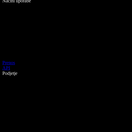
Načini uporabe
Prenos
API
Podjetje