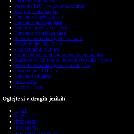
Glasovni AI-pomočnik
Pretvorba PDF-ja v govor za Android
Branje besedila na glas
Generator ženskega glasu
Generator moškega glasu
Najboljša orodja za disleksijo
Generator robotskega glasu
Pretvorba besedila v govor za anime
AI-spreminjevalnik glasu
Zvočni bralnik PDF-jev
Ali mi lahko Google Dokumenti berejo na glas
Razširitev za Chrome za pretvorbo besedila v govor
Pretvorba besedila v govor v hindujščini
Glasno branje PDF-jev
Generator AI glasov
Texto a Voz
Leitor de Texto
Oglejte si v drugih jezikih
العربية
Magyar
中文 (简体)
中文 (台灣)