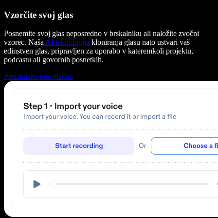
Vzorčite svoj glas
Posnemite svoj glas neposredno v brskalniku ali naložite zvočni
vzorec. Naša
AI tehnologija
kloniranja glasu nato ustvari vaš
edinstven glas, pripravljen za uporabo v kateremkoli projektu,
podcastu ali govornih posnetkih.
Preizkusite brezplačno