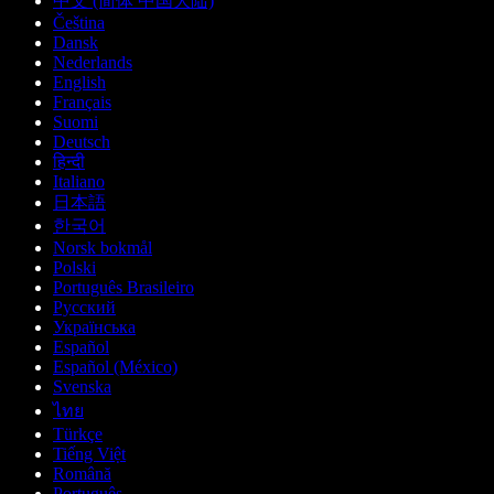
中文 (简体 中国大陆)
Čeština
Dansk
Nederlands
English
Français
Suomi
Deutsch
हिन्दी
Italiano
日本語
한국어
Norsk bokmål
Polski
Português Brasileiro
Русский
Українська
Español
Español (México)
Svenska
ไทย
Türkçe
Tiếng Việt
Română
Português