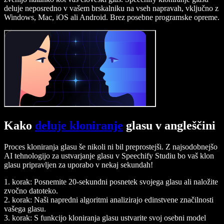
deluje neposredno v vašem brskalniku na vseh napravah, vključno z
Windows, Mac, iOS ali Android. Brez posebne programske opreme.
Kako
deluje kloniranje
glasu v angleščini
Proces kloniranja glasu še nikoli ni bil preprostejši. Z najsodobnejšo
AI tehnologijo za ustvarjanje glasu v Speechify Studiu bo vaš klon
glasu pripravljen za uporabo v nekaj sekundah!
1. korak: Posnemite 20-sekundni posnetek svojega glasu ali naložite
zvočno datoteko.
2. korak: Naši napredni algoritmi analizirajo edinstvene značilnosti
vašega glasu.
3. korak: S funkcijo kloniranja glasu ustvarite svoj osebni model