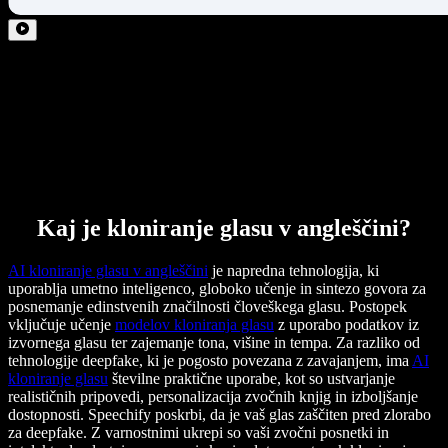
Kaj je kloniranje glasu v angleščini?
AI kloniranje glasu v angleščini
je napredna tehnologija, ki
uporablja umetno inteligenco, globoko učenje in sintezo govora za
posnemanje edinstvenih značilnosti človeškega glasu. Postopek
vključuje učenje
modelov kloniranja glasu
z uporabo podatkov iz
izvornega glasu ter zajemanje tona, višine in tempa. Za razliko od
tehnologije deepfake, ki je pogosto povezana z zavajanjem, ima
AI
kloniranje glasu
številne praktične uporabe, kot so ustvarjanje
realističnih pripovedi, personalizacija zvočnih knjig in izboljšanje
dostopnosti. Speechify poskrbi, da je vaš glas zaščiten pred zlorabo
za deepfake. Z varnostnimi ukrepi so vaši zvočni posnetki in