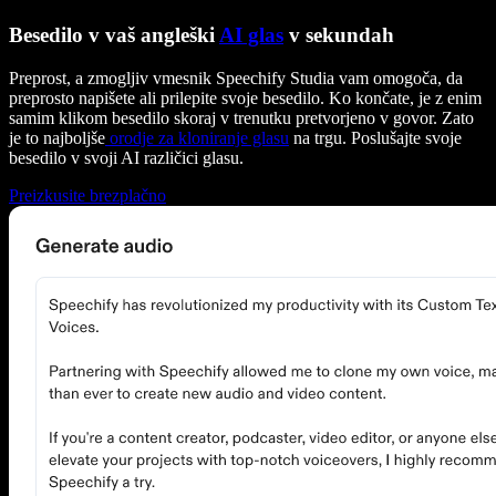
Besedilo v vaš angleški
AI glas
v sekundah
Preprost, a zmogljiv vmesnik Speechify Studia vam omogoča, da
preprosto napišete ali prilepite svoje besedilo. Ko končate, je z enim
samim klikom besedilo skoraj v trenutku pretvorjeno v govor. Zato
je to najboljše
orodje za kloniranje glasu
na trgu. Poslušajte svoje
besedilo v svoji AI različici glasu.
Preizkusite brezplačno