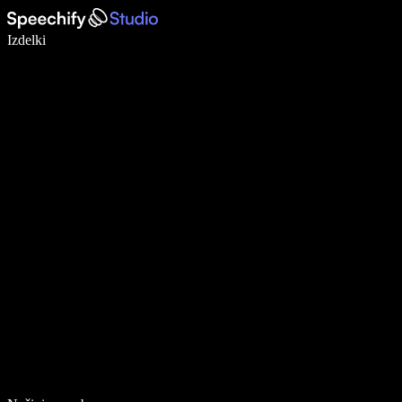
Pišite 5× hitreje z narekovanjem
Izdelki
Več o tem