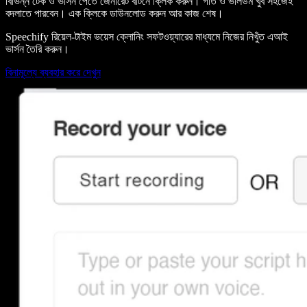
বিভিন্ন টেক ও ভার্সন পেতে জেনারেট বাটনে ক্লিক করুন। গতি ও ভলিউম খুব সহজেই
বদলাতে পারবেন। এক ক্লিকে ডাউনলোড করুন আর কাজ শেষ।
Speechify রিয়েল-টাইম ভয়েস ক্লোনিং সফটওয়্যারের মাধ্যমে নিজের নিখুঁত এআই
ভার্সন তৈরি করুন।
বিনামূল্যে ব্যবহার করে দেখুন