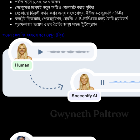
প্রতি মাসে ১,০০,০০০ অক্ষর
সেকেন্ডের মধ্যেই নতুন অডিও জেনারেট করার সুবিধা
যেকোনো স্ক্রিপ্ট কথন করার জন্য সহজবোধ্য, ইউজার-ফ্রেন্ডলি এডিটর
কনটেন্ট ক্রিয়েটর, প্রেজেন্টেশন, ট্রেনিং ও ই-লার্নিংয়ের জন্য তৈরি প্ল্যাটফর্ম
প্রফেশনাল ভয়েস ওভার তৈরির জন্য সহজ ইন্টিগ্রেশন
ভয়েস ক্লোনিং ব্যবহার করে দেখুন (ফ্রি)