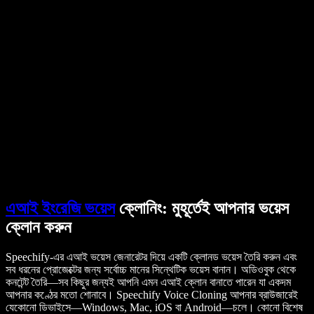
ব্যবহারকারীদের গল্প
গুগল ডক্স পড়ে শোনান
B2B কেস স্টাডি
এআই ভয়েস চেঞ্জার
রিভিউ
যেসব অ্যাপ টেক্সট পড়ে শোনায়
প্রেস
আমাকে পড়ে শোনান
টেক্সট টু স্পিচ রিডার
এন্টারপ্রাইজ
বিক্রয় দলের সঙ্গে কথা বলুন
এন্টারপ্রাইজ ও EDU-এর জন্য স্পিচিফাই
অ্যাক্সেস টু ওয়ার্কের জন্য স্পিচিফাই
DSA-এর জন্য স্পিচিফাই
SIMBA ভয়েস এজেন্ট
ডেভেলপারদের জন্য স্পিচিফাই
এআই ইংরেজি ভয়েস
ক্লোনিং: মুহূর্তেই আপনার ভয়েস
ক্লোন করুন
Speechify-এর এআই ভয়েস জেনারেটর দিয়ে একটি ক্লোনড ভয়েস তৈরি করুন এবং
সব ধরনের প্রোজেক্টের জন্য সর্বোচ্চ মানের সিন্থেটিক ভয়েস বানান। অডিওবুক থেকে
কনটেন্ট তৈরি—সব কিছুর জন্যই আপনি এমন এআই ক্লোন বানাতে পারেন যা একদম
আপনার কণ্ঠের মতো শোনাবে। Speechify Voice Cloning আপনার ব্রাউজারেই
যেকোনো ডিভাইসে—Windows, Mac, iOS বা Android—চলে। কোনো বিশেষ