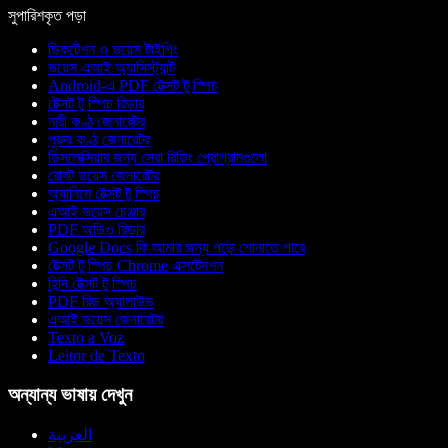
সুপারিশকৃত পড়া
ডিকটেশন ও ভয়েস টাইপিং
ভয়েস এআই অ্যাসিস্ট্যান্ট
Android-এ PDF টেক্সট টু স্পিচ
টেক্সট টু স্পিচ রিডার
নারী কণ্ঠ জেনারেটর
পুরুষ কণ্ঠ জেনারেটর
ডিসলেক্সিয়ার জন্য সেরা রিডিং প্রোগ্রামগুলো
রোবট ভয়েস জেনারেটর
অ্যানিমে টেক্সট টু স্পিচ
এআই ভয়েস চেঞ্জার
PDF অডিও রিডার
Google Docs কি আমার জন্য পড়ে শোনাতে পারে
টেক্সট টু স্পিচ Chrome এক্সটেনশন
হিন্দি টেক্সট টু স্পিচ
PDF রিড অ্যালাউড
এআই ভয়েস জেনারেটর
Texto a Voz
Leitor de Texto
অন্যান্য ভাষায় দেখুন
العربية