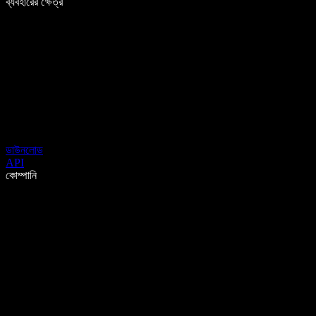
ব্যবহারের ক্ষেত্র
ডাউনলোড
API
কোম্পানি