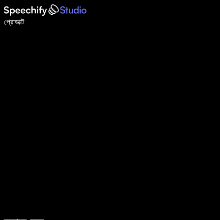
ভয়েস টাইপিং দিয়ে ৫ গুণ দ্রুত লিখুন
প্রোডাক্ট
আরও জানুন