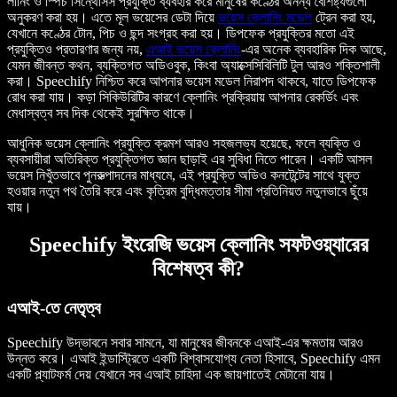
লার্নিং ও স্পিচ সিন্থেসিস প্রযুক্তি ব্যবহার করে মানুষের কণ্ঠের অনন্য বৈশিষ্ট্যগুলো
অনুকরণ করা হয়। এতে মূল ভয়েসের ডেটা দিয়ে
ভয়েস ক্লোনিং মডেল
ট্রেন করা হয়,
যেখানে কণ্ঠের টোন, পিচ ও ছন্দ সংগ্রহ করা হয়। ডিপফেক প্রযুক্তির মতো এই
প্রযুক্তিও প্রতারণার জন্য নয়,
এআই ভয়েস ক্লোনিং
-এর অনেক ব্যবহারিক দিক আছে,
যেমন জীবন্ত কথন, ব্যক্তিগত অডিওবুক, কিংবা অ্যাক্সেসিবিলিটি টুল আরও শক্তিশালী
করা। Speechify নিশ্চিত করে আপনার ভয়েস মডেল নিরাপদ থাকবে, যাতে ডিপফেক
রোধ করা যায়। কড়া সিকিউরিটির কারণে ক্লোনিং প্রক্রিয়ায় আপনার রেকর্ডিং এবং
মেধাস্বত্ব সব দিক থেকেই সুরক্ষিত থাকে।
আধুনিক ভয়েস ক্লোনিং প্রযুক্তি ক্রমশ আরও সহজলভ্য হয়েছে, ফলে ব্যক্তি ও
ব্যবসায়ীরা অতিরিক্ত প্রযুক্তিগত জ্ঞান ছাড়াই এর সুবিধা নিতে পারেন। একটি আসল
ভয়েস নিখুঁতভাবে পুনরুত্পাদনের মাধ্যমে, এই প্রযুক্তি অডিও কনটেন্টের সাথে যুক্ত
হওয়ার নতুন পথ তৈরি করে এবং কৃত্রিম বুদ্ধিমত্তার সীমা প্রতিনিয়ত নতুনভাবে ছুঁয়ে
যায়।
Speechify ইংরেজি ভয়েস ক্লোনিং সফটওয়্যারের
বিশেষত্ব কী?
এআই-তে নেতৃত্ব
Speechify উদ্ভাবনে সবার সামনে, যা মানুষের জীবনকে এআই-এর ক্ষমতায় আরও
উন্নত করে। এআই ইন্ডাস্ট্রিতে একটি বিশ্বাসযোগ্য নেতা হিসাবে, Speechify এমন
একটি প্ল্যাটফর্ম দেয় যেখানে সব এআই চাহিদা এক জায়গাতেই মেটানো যায়।