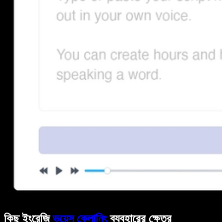
কিছু ইংরেজি
ভয়েস ক্লোনিং
ব্যবহারের ক্ষেত্র