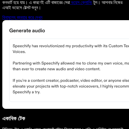
কনভার্ট হয়ে যায়। এ কারণেই এটি বাজারের সেরা
ভয়েস ক্লোনিং
টুল। আপনার নিজের
এআই ভয়েসে টেক্সট শুনুন।
বিনামূল্যে ব্যবহার করে দেখুন
একাধিক টেক