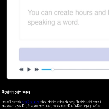
ইমোশন যোগ করুন
সহজেই আপনার
এআই ভয়েসে
আরও মানবিক শোনানোর জন্য ইমোশন যোগ করুন।
প্রয়োজনে জোর দিন, উচ্ছ্বাস যোগ করুন, আবার স্বাভাবিক বিরতিও রাখুন। কাস্টম