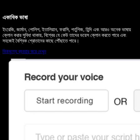
একাধিক ভাষা
ইংরেজি, জার্মান, পোলিশ, ইতালিয়ান, ফরাসি, পর্তুগিজ, হিন্দি এবং আরও অনেক ভাষায়
ক্লোন করার সুবিধা থাকায়, বিশ্বের যে কেউ তাদের ভয়েস ক্লোন করতে পারে এবং
সহজেই বৈশ্বিক শ্রোতাদের কাছে পৌঁছাতে পারে।
বিনামূল্যে ব্যবহার করে দেখুন