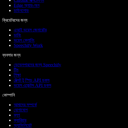
Chrome এক্সটেনশন
Edge অ্যাড-অন
ডাউনলোড
ক্রিয়েটরদের জন্য
এআই ভয়েস জেনারেটর
ডাবিং
ভয়েস ক্লোনিং
Speechify Work
ব্যবসার জন্য
ডেভেলপারদের জন্য Speechify
টিম
শিক্ষা
টেক্সট টু স্পিচ API ডকস
ভয়েস এজেন্টস API ডকস
কোম্পানি
আমাদের সম্পর্কে
যোগাযোগ
ব্লগ
ক্যারিয়ার
অ্যাফিলিয়েট