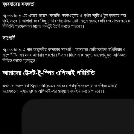
ব্যবহারের সহজতা
Speechify-এর এআই ভয়েস ক্লোনিং সফটওয়্যার ও পূর্ণাঙ্গ স্টুডিও টুল ব্যবহার করা
খুবই সহজ। আলাদা করে কিছু শেখার প্রয়োজন নেই, নতুন ব্যবহারকারীরাও মাত্র কয়েক
মিনিটেই প্রফেশনাল মানের কনটেন্ট তৈরি করতে পারবেন।
সাপোর্ট
Speechify-এ পান অতুলনীয় কাস্টমার সাপোর্ট। আমাদের ডেডিকেটেড ইঞ্জিনিয়ার ও
সাপোর্ট টিম সব সময় আপনার প্রশ্নের উত্তর দিতে এবং মসৃণ, ঝামেলামুক্ত অভিজ্ঞতা
নিশ্চিত করতে প্রস্তুত।
আমাদের টেক্সট-টু-স্পিচ এপিআই পরিচিতি
এখন ডেভেলপাররা Speechify-এর সবচেয়ে প্রাকৃতিস্বরূপ ও জনপ্রিয় এআই
ভয়েসগুলো অ্যাডভান্সড এপিআই-এর মাধ্যমে ব্যবহার করতে পারবেন।