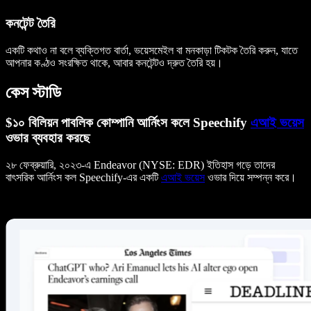
কনটেন্ট তৈরি
একটি কথাও না বলে ব্যক্তিগত বার্তা, ভয়েসমেইল বা মনকাড়া টিকটক তৈরি করুন, যাতে
আপনার কণ্ঠও সংরক্ষিত থাকে, আবার কনটেন্টও দ্রুত তৈরি হয়।
কেস স্টাডি
$১০ বিলিয়ন পাবলিক কোম্পানি আর্নিংস কলে Speechify
এআই ভয়েস
ওভার ব্যবহার করছে
২৮ ফেব্রুয়ারি, ২০২৩-এ Endeavor (NYSE: EDR) ইতিহাস গড়ে তাদের
বাৎসরিক আর্নিংস কল Speechify-এর একটি
এআই ভয়েস
ওভার দিয়ে সম্পন্ন করে।