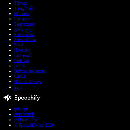
Türkçe
Tiếng Việt
Română
Português
Български
ქართული
Slovenčina
Slovenščina
Eesti
Hrvatski
Ελληνικά
Lietuvių
עברית
Bahasa Indonesia
Català
Bahasa Melayu
اردو
কুকি পছন্দ
সেবার শর্তাবলী
গোপনীয়তা নীতি
© Speechify Inc 2026