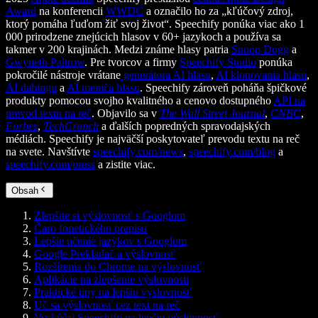
Award
na konferencii
WWDC
a označilo ho za „kľúčový zdroj,
ktorý pomáha ľuďom žiť svoj život“. Speechify ponúka viac ako 1
000 prirodzene znejúcich hlasov v 60+ jazykoch a používa sa
takmer v 200 krajinách. Medzi známe hlasy patria
Snoop Dogg
a
Gwyneth Paltrow
. Pre tvorcov a firmy
Speechify Studio
ponúka
pokročilé nástroje vrátane
generátora AI hlasu
,
AI klonovania hlasu
,
AI dabingu
a
AI meniča hlasu
. Speechify zároveň poháňa špičkové
produkty pomocou svojho kvalitného a cenovo dostupného
API na
prevod textu na reč
. Objavilo sa v
The Wall Street Journal
,
CNBC
,
Forbes
,
TechCrunch
a ďalších popredných spravodajských
médiách. Speechify je najväčší poskytovateľ prevodu textu na reč
na svete. Navštívte
speechify.com/news
,
speechify.com/blog
a
speechify.com/press
a zistite viac.
Obsah
Zlepšite si výslovnosť s Googlom
Čaro fonetického prepisu
Lepšie učenie jazykov s Googlom
Google Prekladač a výslovnosť
Rozšírenia do Chrome na výslovnosť
Aplikácie na zlepšenie výslovnosti
Praktické tipy na lepšiu výslovnosť
Uč sa výslovnosť cez text na reč
Vyskúšaj Speechify na lepšiu výslovnosť