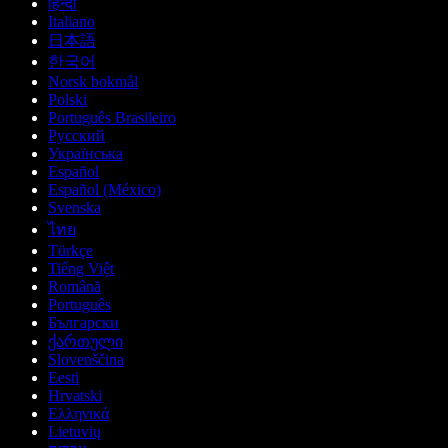
हिन्दी
Italiano
日本語
한국어
Norsk bokmål
Polski
Português Brasileiro
Русский
Українська
Español
Español (México)
Svenska
ไทย
Türkçe
Tiếng Việt
Română
Português
Български
ქართული
Slovenščina
Eesti
Hrvatski
Ελληνικά
Lietuvių