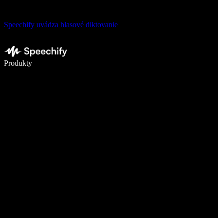
Speechify uvádza hlasové diktovanie
Píšte 5× rýchlejšie pomocou hlasového diktovania
Produkty
Zistiť viac