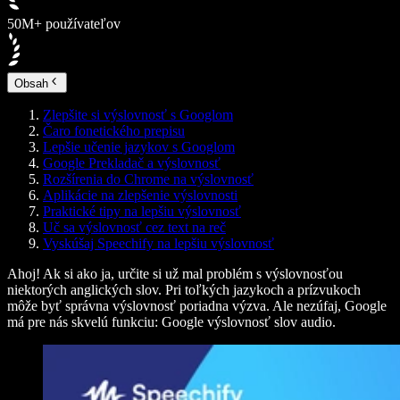
50M+ používateľov
Obsah
Zlepšite si výslovnosť s Googlom
Čaro fonetického prepisu
Lepšie učenie jazykov s Googlom
Google Prekladač a výslovnosť
Rozšírenia do Chrome na výslovnosť
Aplikácie na zlepšenie výslovnosti
Praktické tipy na lepšiu výslovnosť
Uč sa výslovnosť cez text na reč
Vyskúšaj Speechify na lepšiu výslovnosť
Ahoj! Ak si ako ja, určite si už mal problém s výslovnosťou
niektorých anglických slov. Pri toľkých jazykoch a prízvukoch
môže byť správna výslovnosť poriadna výzva. Ale nezúfaj, Google
má pre nás skvelú funkciu: Google výslovnosť slov audio.