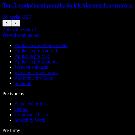
Top 5 spoločností ponúkajúcich hlasových agentov v
28. apríla 2026
1
Zobraziť všetko
Prevod textu na reč
Aplikácia pre iPhone a iPad
Aplikácia pre Android
Aplikácia pre Mac
Aplikácia pre Windows
Webová aplikácia
Rozšírenie pre Chrome
Rozšírenie pre Edge
Stiahnuť
Pre tvorcov
AI generátor hlasu
Dabing
Klonovanie hlasu
Speechify Work
Pre firmy