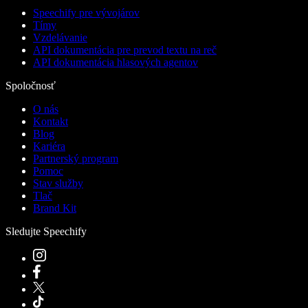
Speechify pre vývojárov
Tímy
Vzdelávanie
API dokumentácia pre prevod textu na reč
API dokumentácia hlasových agentov
Spoločnosť
O nás
Kontakt
Blog
Kariéra
Partnerský program
Pomoc
Stav služby
Tlač
Brand Kit
Sledujte Speechify