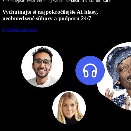
získaš lepšiu výslovnosť aj väčšiu sebaistotu v komunikácii.
Vychutnajte si najpokročilejšie AI hlasy,
neobmedzené súbory a podporu 24/7
Vyskúšať zadarmo