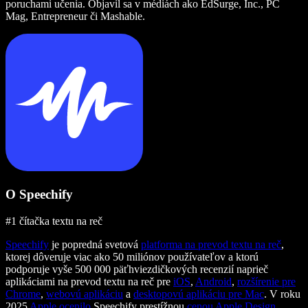
poruchami učenia. Objavil sa v médiách ako EdSurge, Inc., PC
Mag, Entrepreneur či Mashable.
O Speechify
#1 čítačka textu na reč
Speechify
je popredná svetová
platforma na prevod textu na reč
,
ktorej dôveruje viac ako 50 miliónov používateľov a ktorú
podporuje vyše 500 000 päťhviezdičkových recenzií naprieč
aplikáciami na prevod textu na reč pre
iOS
,
Android
,
rozšírenie pre
Chrome
,
webovú aplikáciu
a
desktopovú aplikáciu pre Mac
. V roku
2025
Apple ocenilo
Speechify prestížnou
cenou Apple Design