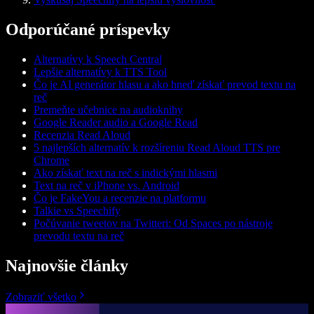
Odporúčané príspevky
Alternatívy k Speech Central
Lepšie alternatívy k TTS Tool
Čo je AI generátor hlasu a ako hneď získať prevod textu na
reč
Premeňte učebnice na audioknihy
Google Reader audio a Google Read
Recenzia Read Aloud
5 najlepších alternatív k rozšíreniu Read Aloud TTS pre
Chrome
Ako získať text na reč s indickými hlasmi
Text na reč v iPhone vs. Android
Čo je FakeYou a recenzie na platformu
Talkie vs Speechify
Počúvanie tweetov na Twitteri: Od Spaces po nástroje
prevodu textu na reč
Najnovšie články
Zobraziť všetko