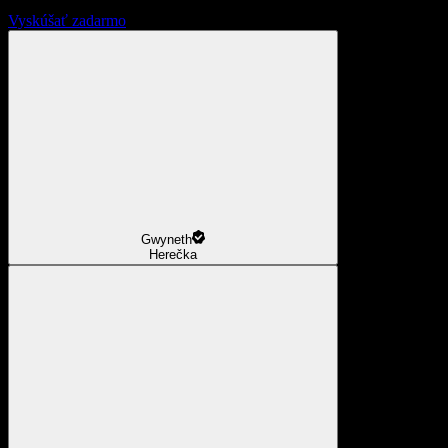
Vyskúšať zadarmo
Gwyneth
Herečka