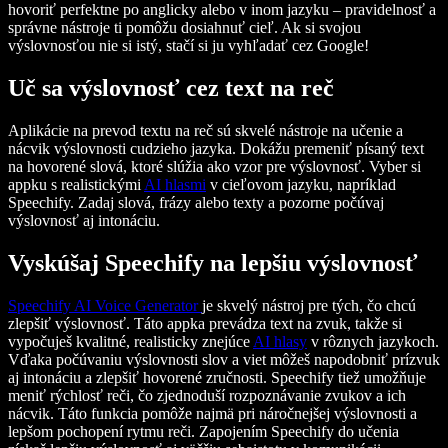
hovoriť perfektne po anglicky alebo v inom jazyku – pravidelnosť a
správne nástroje ti pomôžu dosiahnuť cieľ. Ak si svojou
výslovnosťou nie si istý, stačí si ju vyhľadať cez Google!
Uč sa výslovnosť cez text na reč
Aplikácie na prevod textu na reč sú skvelé nástroje na učenie a
nácvik výslovnosti cudzieho jazyka. Dokážu premeniť písaný text
na hovorené slová, ktoré slúžia ako vzor pre výslovnosť. Vyber si
appku s realistickými
AI hlasmi
v cieľovom jazyku, napríklad
Speechify. Zadaj slová, frázy alebo texty a pozorne počúvaj
výslovnosť aj intonáciu.
Vyskúšaj Speechify na lepšiu výslovnosť
Speechify AI Voice Generator
je skvelý nástroj pre tých, čo chcú
zlepšiť výslovnosť. Táto appka prevádza text na zvuk, takže si
vypočuješ kvalitné, realisticky znejúce
AI hlasy
v rôznych jazykoch.
Vďaka počúvaniu výslovnosti slov a viet môžeš napodobniť prízvuk
aj intonáciu a zlepšiť hovorené zručnosti. Speechify tiež umožňuje
meniť rýchlosť reči, čo zjednoduší rozpoznávanie zvukov a ich
nácvik. Táto funkcia pomôže najmä pri náročnejšej výslovnosti a
lepšom pochopení rytmu reči. Zapojením Speechify do učenia