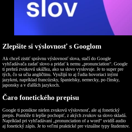
Zlepšite si výslovnosť s Googlom
Ak chceš zistiť správnu výslovnosť slova, stačí do Google
vyhľadávača zadať slovo a pridať k nemu „pronunciation“. Google
ti prehrá zvukovú ukážku, ako sa slovo vyslovuje. Je to super pre
tých, čo sa učia angličtinu. Využijú to aj ľudia hovoriaci inými
jazykmi, napríklad francúzsky, španielsky, nemecky, po čínsky,
japonsky a v ďalších jazykoch.
Čaro fonetického prepisu
Google ti ponúkne nielen zvukovú výslovnosť, ale aj fonetický
prepis. Pomôže ti lepšie pochopiť, z akých zvukov sa slovo skladá.
Napríklad pri vyhľadávaní „pronunciation of a word“ uvidíš audio
aj fonetický zápis. Je to veľmi praktické pre vizuálne typy študentov.