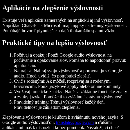
Aplikácie na zlepšenie výslovnosti
Existuje veľa aplikácií zameraných na anglickú aj inú výslovnosť.
Napríklad ChatGPT a Microsoft majú appky na tréning výslovnosti.
Pomáhajú hovoriť plynulejšie a dajú ti okamžitú spätnú väzbu.
Praktické tipy na lepšiu výslovnosť
Počúvaj a opakuj: Použi Google audio výslovnosť na
počúvanie a opakovanie slov. Pomáha to napodobniť prízvuk
aj intonáciu.
Nahraj sa: Nahraj svoju výslovnosť a porovnaj ju s Google
audio. Hneď uvidíš, čo potrebuješ zlepšiť.
Cvič s rodenými: Ak môžeš, rozprávaj sa s rodenými
hovoriacimi. Použi jazykové appky alebo online komunity.
Využívaj fonetické značky: Nauč sa základné fonetické znaky
a zvuky jazyka. Pomôže ti to zvládnuť správnu výslovnosť.
Pravidelný tréning: Trénuj výslovnosť každý deň.
Pravidelnosť je základom zlepšenia.
Zlepšovanie výslovnosti je kľúčom k zvládnutiu nového jazyka. S
Google audio výslovnosťou,
translate.google.com
a ďalšími
aplikáciami máš k dispozícii kopec pomôcok. Nezáleží, či chceš