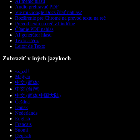
AI menič hlasu
Audio prehrávač PDF
Vie mi Google Docs čítať nahlas?
Rozšírenie pre Chrome na prevod textu na reč
Prevod textu na reč v hindčine
Čítanie PDF nahlas
AI generátor hlasu
Texto a Voz
Leitor de Texto
Zobraziť v iných jazykoch
العربية
Magyar
中文 (简体)
中文 (台灣)
中文 (简体 中国大陆)
Čeština
Dansk
Nederlands
English
Français
Suomi
Deutsch