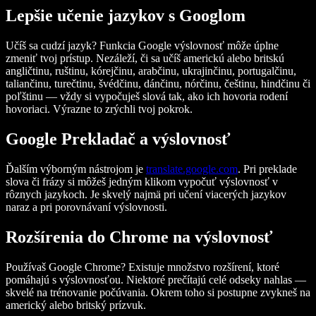
Lepšie učenie jazykov s Googlom
Učíš sa cudzí jazyk? Funkcia Google výslovnosť môže úplne
zmeniť tvoj prístup. Nezáleží, či sa učíš americkú alebo britskú
angličtinu, ruštinu, kórejčinu, arabčinu, ukrajinčinu, portugalčinu,
taliančinu, turečtinu, švédčinu, dánčinu, nórčinu, češtinu, hindčinu či
poľštinu — vždy si vypočuješ slová tak, ako ich hovoria rodení
hovoriaci. Výrazne to zrýchli tvoj pokrok.
Google Prekladač a výslovnosť
Ďalším výborným nástrojom je
translate.google.com
. Pri preklade
slova či frázy si môžeš jedným klikom vypočuť výslovnosť v
rôznych jazykoch. Je skvelý najmä pri učení viacerých jazykov
naraz a pri porovnávaní výslovnosti.
Rozšírenia do Chrome na výslovnosť
Používaš Google Chrome? Existuje množstvo rozšírení, ktoré
pomáhajú s výslovnosťou. Niektoré prečítajú celé odseky nahlas —
skvelé na trénovanie počúvania. Okrem toho si postupne zvykneš na
americký alebo britský prízvuk.