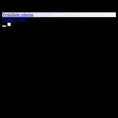
Vyskúšajte zdarma
Stiahnuť teraz
Produkty
Prevod textu na reč
Aplikácie pre iPhone a iPad
Aplikácia pre Android
Rozšírenie pre Chrome
Rozšírenie pre Edge
Webová aplikácia
Aplikácia pre Mac
Aplikácia pre Windows