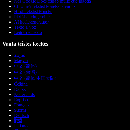
Kas Google Docs oskab mulle ette lugeda
Chrome’i tekstist kõneks laiendus
Hindi tekstist kõneks
PDF-i ettelugemine
AI häälegeneraator
Texto a Voz
Leitor de Texto
Vaata teistes keeltes
العربية
Magyar
中文 (简体)
中文 (台灣)
中文 (简体 中国大陆)
Čeština
Dansk
Nederlands
English
Français
Suomi
Deutsch
हिन्दी
Italiano