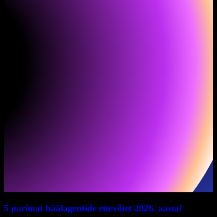
5 parimat häälagentide ettevõtet 2026. aastal