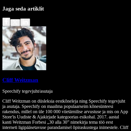
Jaga seda artiklit
Cliff Weitzman
Speechify tegevjuht/asutaja
Cliff Weitzman on düsleksia eestkõneleja ning Speechify tegevjuht
ja asutaja. Speechify on maailma populaarseim kõnesünteesi
rakendus, millel on üle 100 000 viietärnilise arvustuse ja mis on App
Store'is Uudiste & Ajakirjade kategoorias esikohal. 2017. aastal
kanti Weitzman Forbesi „30 alla 30” nimekirja tema töö eest
interneti ligipääsetavuse parandamisel õpiraskustega inimestele. Cliff