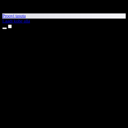
Proovi tasuta
Laadi kohe alla
Tooted
Tekst kõneks
iPhone’i ja iPadi rakendused
Androidi rakendus
Chrome’i laiendus
Edge’i laiendus
Veebirakendus
Maci rakendus
Windowsi rakendus