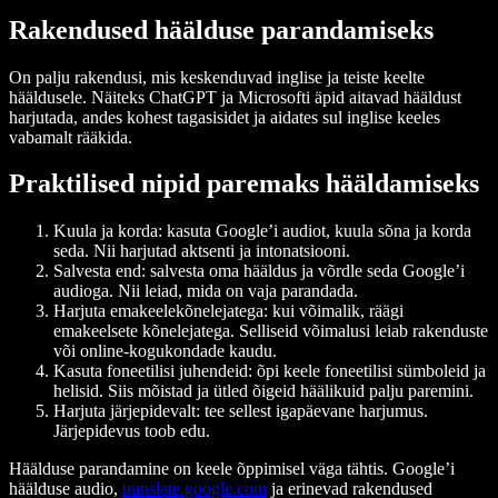
Rakendused häälduse parandamiseks
On palju rakendusi, mis keskenduvad inglise ja teiste keelte
hääldusele. Näiteks ChatGPT ja Microsofti äpid aitavad hääldust
harjutada, andes kohest tagasisidet ja aidates sul inglise keeles
vabamalt rääkida.
Praktilised nipid paremaks hääldamiseks
Kuula ja korda: kasuta Google’i audiot, kuula sõna ja korda
seda. Nii harjutad aktsenti ja intonatsiooni.
Salvesta end: salvesta oma hääldus ja võrdle seda Google’i
audioga. Nii leiad, mida on vaja parandada.
Harjuta emakeelekõnelejatega: kui võimalik, räägi
emakeelsete kõnelejatega. Selliseid võimalusi leiab rakenduste
või online-kogukondade kaudu.
Kasuta foneetilisi juhendeid: õpi keele foneetilisi sümboleid ja
helisid. Siis mõistad ja ütled õigeid häälikuid palju paremini.
Harjuta järjepidevalt: tee sellest igapäevane harjumus.
Järjepidevus toob edu.
Häälduse parandamine on keele õppimisel väga tähtis. Google’i
häälduse audio,
translate.google.com
ja erinevad rakendused