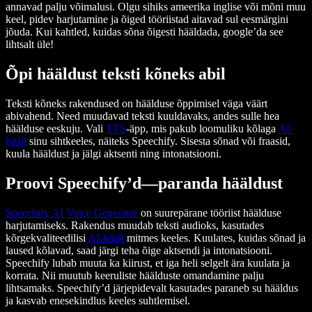
annavad palju võimalusi. Olgu sihiks ameerika inglise või mõni muu
keel, pidev harjutamine ja õiged tööriistad aitavad sul eesmärgini
jõuda. Kui kahtled, kuidas sõna õigesti hääldada, google’da see
lihtsalt üle!
Õpi hääldust teksti kõneks abil
Teksti kõneks rakendused on häälduse õppimisel väga väärt
abivahend. Need muudavad teksti kuuldavaks, andes sulle hea
häälduse eeskuju. Vali
TTS
-äpp, mis pakub loomuliku kõlaga
AI-
hääli
sinu sihtkeeles, näiteks Speechify. Sisesta sõnad või fraasid,
kuula hääldust ja jälgi aktsenti ning intonatsiooni.
Proovi Speechify’d—paranda hääldust
Speechify AI Voice Generator
on suurepärane tööriist häälduse
harjutamiseks. Rakendus muudab teksti audioks, kasutades
kõrgekvaliteedilisi
AI-hääli
mitmes keeles. Kuulates, kuidas sõnad ja
laused kõlavad, saad järgi teha õige aktsendi ja intonatsiooni.
Speechify lubab muuta ka kiirust, et iga heli selgelt ära kuulata ja
korrata. Nii muutub keeruliste häälduste omandamine palju
lihtsamaks. Speechify’d järjepidevalt kasutades paraneb su hääldus
ja kasvab enesekindlus keeles suhtlemisel.