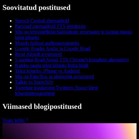
Soovitatud postitused
Speech Central alternatiivid
Parimad alternatiivid TTS tööriistale
Mis on tehisintellekti hääljuttude generaator ja kuidas muuta
tekst kõneks
Muuda õpikud audioraamatuteks
Google Reader Audio ja Google Read
Read Aloudi arvustused
5 parimat Read Aloud TTS Chrome'i laienduse alternatiivi
Kuidas saada tekst kõneks India häält
Tekst kõneks: iPhone vs Android
Mis on FakeYou ja platvormi arvustused
Talkie vs Speechify
Tweetide kuulamine Twitteris: Space’idest
kõnesüntesaatoriteni
Viimased blogipostitused
Vaata kõiki