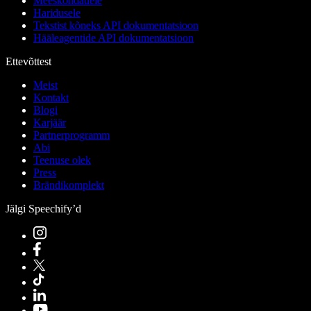
Meeskondadele
Haridusele
Tekstist kõneks API dokumentatsioon
Hääleagentide API dokumentatsioon
Ettevõttest
Meist
Kontakt
Blogi
Karjäär
Partnerprogramm
Abi
Teenuse olek
Press
Brändikomplekt
Jälgi Speechify’d