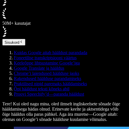
50M+ kasutajat
Sisukord
Kuidas Google aitab hääldust parandada
Foneetilise transkriptsiooni väärtus
Keeleõppe lihtsustamine Google’iga
Google Translate ja hääldus
Chrome’i laiendused häälduse jaoks
Rakendused häälduse parandamiseks
Praktilised nipid paremaks hääldamiseks
Õpi hääldust teksti kõneks abil
Proovi Speechify’d—paranda hääldust
Tere! Kui oled nagu mina, oled ilmselt ingliskeelsete sõnade õige
hääldamisega hädas olnud. Erinevate keelte ja aktsentidega võib
õige hääldus olla paras pähkel. Aga ära muretse—Google aitab:
olemas on Google’i sõnade häälduse kuulamise võimalus.