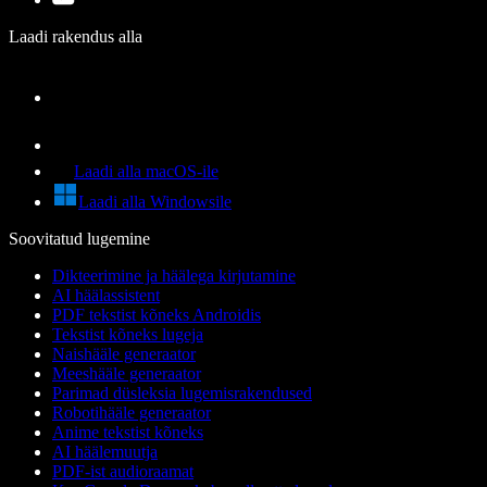
Laadi rakendus alla
Laadi alla macOS-ile
Laadi alla Windowsile
Soovitatud lugemine
Dikteerimine ja häälega kirjutamine
AI häälassistent
PDF tekstist kõneks Androidis
Tekstist kõneks lugeja
Naishääle generaator
Meeshääle generaator
Parimad düsleksia lugemisrakendused
Robotihääle generaator
Anime tekstist kõneks
AI häälemuutja
PDF-ist audioraamat