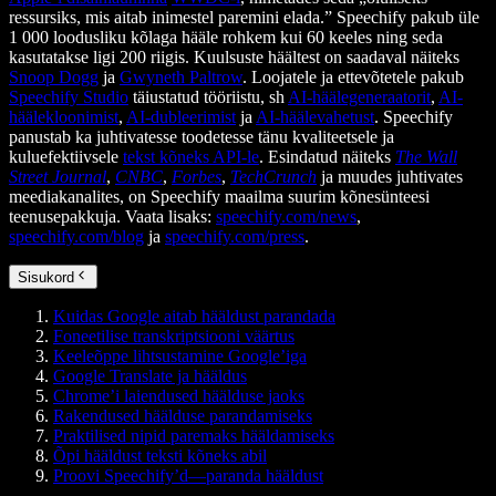
ressursiks, mis aitab inimestel paremini elada.” Speechify pakub üle
1 000 loodusliku kõlaga hääle rohkem kui 60 keeles ning seda
kasutatakse ligi 200 riigis. Kuulsuste häältest on saadaval näiteks
Snoop Dogg
ja
Gwyneth Paltrow
. Loojatele ja ettevõtetele pakub
Speechify Studio
täiustatud tööriistu, sh
AI-häälegeneraatorit
,
AI-
häälekloonimist
,
AI-dubleerimist
ja
AI-häälevahetust
. Speechify
panustab ka juhtivatesse toodetesse tänu kvaliteetsele ja
kuluefektiivsele
tekst kõneks API-le
. Esindatud näiteks
The Wall
Street Journal
,
CNBC
,
Forbes
,
TechCrunch
ja muudes juhtivates
meediakanalites, on Speechify maailma suurim kõnesünteesi
teenusepakkuja. Vaata lisaks:
speechify.com/news
,
speechify.com/blog
ja
speechify.com/press
.
Sisukord
Kuidas Google aitab hääldust parandada
Foneetilise transkriptsiooni väärtus
Keeleõppe lihtsustamine Google’iga
Google Translate ja hääldus
Chrome’i laiendused häälduse jaoks
Rakendused häälduse parandamiseks
Praktilised nipid paremaks hääldamiseks
Õpi hääldust teksti kõneks abil
Proovi Speechify’d—paranda hääldust