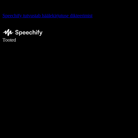
Speechify tutvustab häälekirjutuse dikteerimist
Kirjuta häälega 5× kiiremini
Tooted
Loe lähemalt