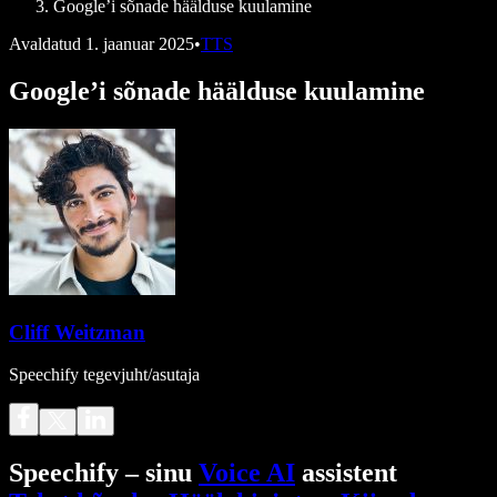
Google’i sõnade häälduse kuulamine
Avaldatud
1. jaanuar 2025
•
TTS
Google’i sõnade häälduse kuulamine
Cliff Weitzman
Speechify tegevjuht/asutaja
Speechify – sinu
Voice AI
assistent