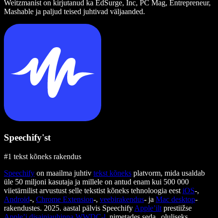
Weitzmanist on kirjutanud ka EdSurge, Inc, PC Mag, Entrepreneur,
Mashable ja paljud teised juhtivad väljaanded.
Speechify'st
#1 tekst kõneks rakendus
Speechify
on maailma juhtiv
tekst kõneks
platvorm, mida usaldab
üle 50 miljoni kasutaja ja millele on antud enam kui 500 000
viietärnilist arvustust selle tekstist kõneks tehnoloogia eest
iOS
-,
Android
-,
Chrome Extension
-,
veebirakendus
- ja
Mac desktop
-
rakendustes. 2025. aastal pälvis Speechify
Apple’ilt
prestiižse
Apple’i disainiauhinna
WWDC-l
, nimetades seda „oluliseks