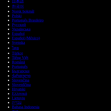
日本語
한국어
Norsk bokmål
Polski
Português Brasileiro
Русский
Українська
Español
Español (México)
Svenska
ไทย
Türkçe
Tiếng Việt
Română
Português
Български
ქართული
Slovenčina
Slovenščina
Hrvatski
Ελληνικά
Lietuvių
עברית
Bahasa Indonesia