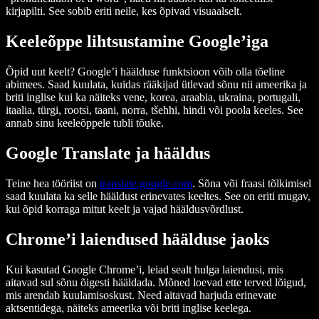
kirjapilti. See sobib eriti neile, kes õpivad visuaalselt.
Keeleõppe lihtsustamine Google’iga
Õpid uut keelt? Google’i häälduse funktsioon võib olla tõeline
abimees. Saad kuulata, kuidas rääkijad ütlevad sõnu nii ameerika ja
briti inglise kui ka näiteks vene, korea, araabia, ukraina, portugali,
itaalia, türgi, rootsi, taani, norra, tšehhi, hindi või poola keeles. See
annab sinu keeleõppele tubli tõuke.
Google Translate ja hääldus
Teine hea tööriist on
translate.google.com
. Sõna või fraasi tõlkimisel
saad kuulata ka selle hääldust erinevates keeltes. See on eriti mugav,
kui õpid korraga mitut keelt ja vajad hääldusvõrdlust.
Chrome’i laiendused häälduse jaoks
Kui kasutad Google Chrome’i, leiad sealt hulga laiendusi, mis
aitavad sul sõnu õigesti hääldada. Mõned loevad ette terved lõigud,
mis arendab kuulamisoskust. Need aitavad harjuda erinevate
aktsentidega, näiteks ameerika või briti inglise keelega.