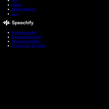
বাংলা
Català
Bahasa Melayu
اردو
Küpsiste seaded
Kasutustingimused
Privaatsuspoliitika
© Speechify Inc 2026