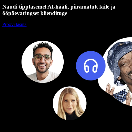
Naudi tipptasemel AI-hääli, piiramatult faile ja
ööpäevaringset kliendituge
Proovi tasuta