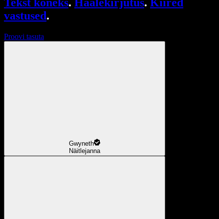
Tekst kõneks
.
Häälekirjutus
.
Kiired
vastused
.
Proovi tasuta
Gwyneth
Näitlejanna