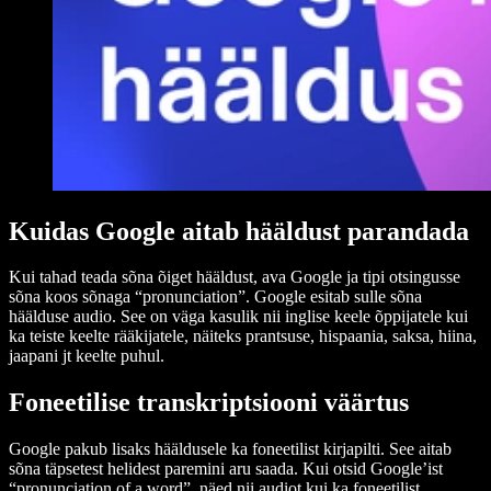
Kuidas Google aitab hääldust parandada
Kui tahad teada sõna õiget hääldust, ava Google ja tipi otsingusse
sõna koos sõnaga “pronunciation”. Google esitab sulle sõna
häälduse audio. See on väga kasulik nii inglise keele õppijatele kui
ka teiste keelte rääkijatele, näiteks prantsuse, hispaania, saksa, hiina,
jaapani jt keelte puhul.
Foneetilise transkriptsiooni väärtus
Google pakub lisaks hääldusele ka foneetilist kirjapilti. See aitab
sõna täpsetest helidest paremini aru saada. Kui otsid Google’ist
“pronunciation of a word”, näed nii audiot kui ka foneetilist