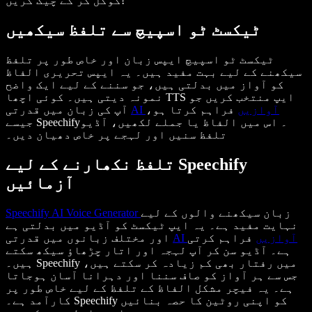
گوگل کر کے چیک کریں!
ٹیکسٹ ٹو اسپیچ سے تلفظ سیکھیں
ٹیکسٹ ٹو اسپیچ ایپس زبان اور خاص طور پر تلفظ
سیکھنے کے لیے بہت مفید ہیں۔ یہ ایپس تحریری الفاظ
کو آواز میں بدلتی ہیں، جو سننے کے لیے ایک واضح
نمونہ دیتی ہیں۔ کوئی اچھا TTS ایپ منتخب کریں جو
AI آوازیں
فراہم کرتا ہو،
آپ کی زبان میں قدرتی
جیسے Speechify۔ اس میں الفاظ یا جملے لکھیں، آڈیو
تلفظ سنیں اور لہجے پر خاص دھیان دیں۔
تلفظ نکھارنے کے لیے Speechify
آزمائیں
زبان سیکھنے والوں کے لیے
Speechify AI Voice Generator
نہایت مفید ہے۔ یہ ایپ ٹیکسٹ کو آڈیو میں بدلتی ہے
AI آوازیں
فراہم کرتی
اور مختلف زبانوں میں قدرتی
ہے۔ آڈیو سن کر آپ لہجہ اور اتار چڑھاؤ سیکھ سکتے
ہیں۔ Speechify میں رفتار بھی کم زیادہ کر سکتے ہیں،
جس سے ہر آواز کو صاف سننا اور دہرانا آسان ہوجاتا
ہے۔ یہ فیچر مشکل الفاظ کے تلفظ کے لیے خاص طور پر
کارآمد ہے۔ Speechify کو اپنی روٹین کا حصہ بنائیں