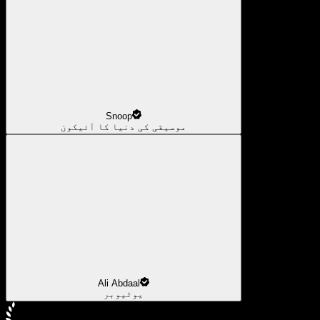
Snoop
موسیقی کی دنیا کا آئیکون
Ali Abdaal
یوٹیوبر