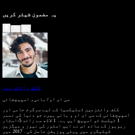
یہ مضمون شیئر کریں
کلف وائتزمین
سی ای او / بانی، اسپیچفائی
کلف وائتزمین ڈسلیکسیا کے لیے سرگرم حامی اور
اسپیچفائی کے سی ای او و بانی ہیں، جو دنیا کی نمبر
1 ٹیکسٹ ٹو اسپیچ ایپ ہے۔ 1 لاکھ سے زائد 5-اسٹار
ریویوز کے ساتھ اس نے ایپ اسٹور کی نیوز و میگزین
کیٹیگری میں پہلی پوزیشن حاصل کی۔ 2017 میں