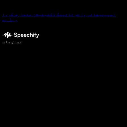
اسپیچیفائی وائس ٹائپنگ ڈکٹیٹیشن متعارف کروا
رہا ہے
وائس ٹائپنگ کے ساتھ 5 گنا تیزی سے لکھیں
مصنوعات
مزید جانیں