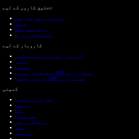
تخلیق کاروں کے لیے
اے آئی وائس جنریٹر
ڈبنگ
وائس کلوننگ
اسپیچفائی ورک
کاروبار کے لیے
ڈیولپرز کے لیے اسپیچفائی
ٹیمز
تعلیم
ٹیکسٹ ٹو اسپیچ API دستاویزات
وائس ایجنٹس API دستاویزات
کمپنی
ہمارے بارے میں
رابطہ
بلاگ
ملازمتیں
ایفیلی ایٹس
مدد
اسٹیٹس
پریس