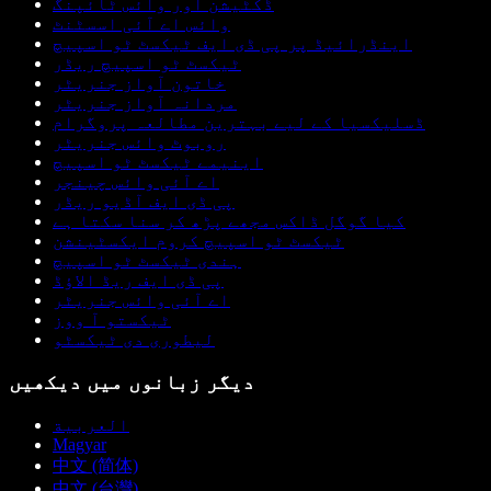
ڈکٹیشن اور وائس ٹائپنگ
وائس اے آئی اسسٹنٹ
اینڈرائیڈ پر پی ڈی ایف ٹیکسٹ ٹو اسپیچ
ٹیکسٹ ٹو اسپیچ ریڈر
خاتون آواز جنریٹر
مردانہ آواز جنریٹر
ڈسلیکسیا کے لیے بہترین مطالعہ پروگرام
روبوٹ وائس جنریٹر
اینیمے ٹیکسٹ ٹو اسپیچ
اے آئی وائس چینجر
پی ڈی ایف آڈیو ریڈر
کیا گوگل ڈاکس مجھے پڑھ کر سنا سکتا ہے
ٹیکسٹ ٹو اسپیچ کروم ایکسٹینشن
ہندی ٹیکسٹ ٹو اسپیچ
پی ڈی ایف ریڈ الاؤڈ
اے آئی وائس جنریٹر
ٹیکستو آ ووز
لیطوری دی ٹیکسٹو
دیگر زبانوں میں دیکھیں
العربية
Magyar
中文 (简体)
中文 (台灣)