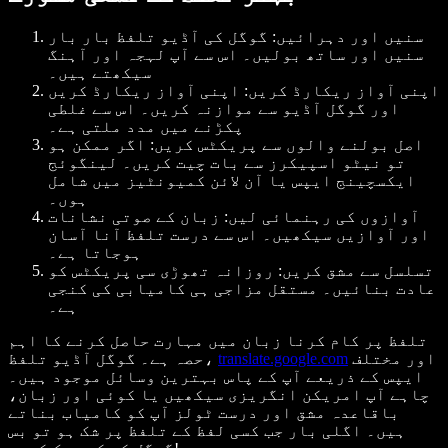
سنیں اور دہرائیں: گوگل کی آڈیو تلفظ بار بار
سنیں اور ساتھ بولیں۔ اس سے آپ لہجہ اور آہنگ
سیکھتے ہیں۔
اپنی آواز ریکارڈ کریں: اپنی آواز ریکارڈ کریں
اور گوگل آڈیو سے موازنہ کریں۔ اس سے غلطی
پکڑنے میں مدد ملتی ہے۔
اصل بولنے والوں سے پریکٹس کریں: اگر ممکن ہو
تو نیٹو اسپیکرز سے بات چیت کریں۔ لینگوئج
ایکسچینج ایپس یا آن لائن کمیونٹیز میں شامل
ہوں۔
آوازوں کی رہنمائی لیں: زبان کے صوتی نشانات
اور آوازیں سیکھیں۔ اس سے درست تلفظ آنا آسان
ہوجاتا ہے۔
تسلسل سے مشق کریں: روزانہ تھوڑی سی پریکٹس کو
عادت بنائیں۔ مستقل مزاجی ہی کامیابی کی کنجی
ہے۔
تلفظ پر کام کرنا زبان میں مہارت حاصل کرنے کا اہم
اور مختلف
translate.google.com
حصہ ہے۔ گوگل آڈیو تلفظ،
ایپس کے ذریعے آپ کے پاس بہترین وسائل موجود ہیں۔
چاہے آپ امریکن انگریزی سیکھیں یا کوئی اور زبان،
باقاعدہ مشق اور درست ٹولز آپ کو کامیاب بناتے
ہیں۔ اگلی بار جب کسی لفظ کے تلفظ پر شک ہو تو بس