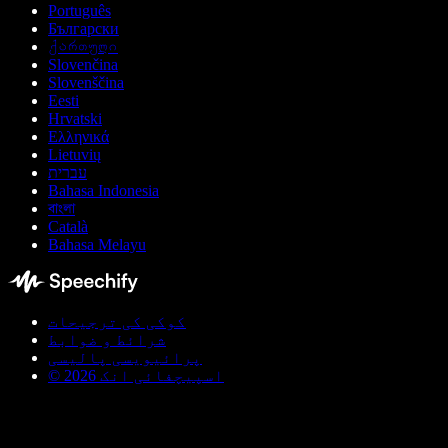
Português
Български
ქართული
Slovenčina
Slovenščina
Eesti
Hrvatski
Ελληνικά
Lietuvių
עברית
Bahasa Indonesia
বাংলা
Català
Bahasa Melayu
کوکی کی ترجیحات
شرائط و ضوابط
پرائیویسی پالیسی
© اسپیچفائی انک 2026