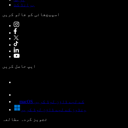
برانڈ کٹ
اسپیچفائی کو فالو کریں
ایپ حاصل کریں
macOS کے لیے ڈاؤن لوڈ کریں
ونڈوز کے لیے ڈاؤن لوڈ کریں
تجویز کردہ مطالعہ