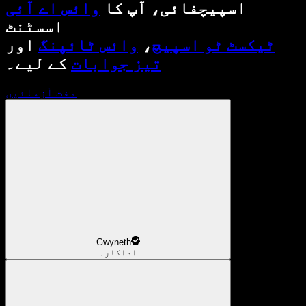
اسپیچفائی، آپ کا
وائس اے آئی
اسسٹنٹ
ٹیکسٹ ٹو اسپیچ
،
وائس ٹائپنگ
اور
تیز جوابات
کے لیے۔
مفت آزمائیں
Gwyneth
اداکارہ