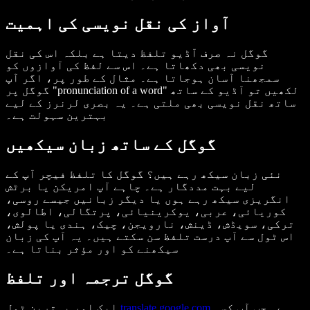
آواز کی نقل نویسی کی اہمیت
گوگل نہ صرف آڈیو تلفظ دیتا ہے بلکہ اس کی نقل
نویسی بھی دکھاتا ہے۔ اس سے لفظ کی آوازوں کو
سمجھنا آسان ہوجاتا ہے۔ مثال کے طور پر، اگر آپ
گوگل پر "pronunciation of a word" لکھیں تو آڈیو کے ساتھ
ساتھ نقل نویسی بھی ملتی ہے۔ یہ بصری لرنرز کے لیے
بہترین سہولت ہے۔
گوگل کے ساتھ زبان سیکھیں
نئی زبان سیکھ رہے ہیں؟ گوگل کا تلفظ فیچر آپ کے
لیے بہت مددگار ہے۔ چاہے آپ امریکن یا برٹش
انگریزی سیکھ رہے ہوں یا دیگر زبانیں جیسے روسی،
کوریائی، عربی، یوکرینیائی، پرتگالی، اطالوی،
ترکی، سویڈش، ڈینش، نارویجن، چیک، ہندی یا پولش،
اس ٹول سے آپ درست تلفظ سن سکتے ہیں۔ یہ آپ کی زبان
سیکھنے کو اور مؤثر بناتا ہے۔
گوگل ترجمہ اور تلفظ
ہے۔ جب آپ کسی
translate.google.com
ایک اور بہترین ٹول