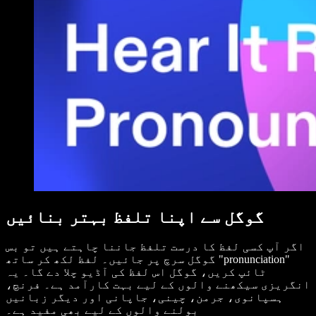
گوگل سے اپنا تلفظ بہتر بنائیں
اگر آپ کسی لفظ کا درست تلفظ جاننا چاہتے ہیں تو بس
گوگل سرچ پر جائیں۔ لفظ لکھ کر ساتھ "pronunciation"
ٹائپ کریں، گوگل اس لفظ کی آڈیو چلا دے گا۔ یہ
انگریزی سیکھنے والوں کے لیے بہت کارآمد ہے۔ فرنچ،
ہسپانوی، جرمن، چینی، جاپانی اور دیگر زبانیں
بولنے والوں کے لیے بھی مفید ہے۔