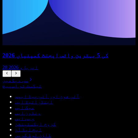
2026 کی 5 بہترین وائس ایجنٹ کمپنیاں
28 اپریل، 2026
سب دیکھیں
ٹیکسٹ ٹو اسپیچ
آئی فون اور آئی پیڈ ایپس
اینڈرائیڈ ایپ
میک ایپ
ونڈوز ایپ
ویب ایپ
کروم ایکسٹینشن
ایج ایڈ آن
ڈاؤن لوڈ کریں