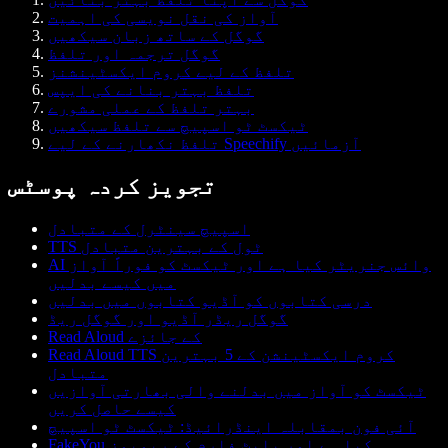
آواز کی نقل نویسی کی اہمیت
گوگل کے ساتھ زبان سیکھیں
گوگل ترجمہ اور تلفظ
تلفظ کے لیے کروم ایکسٹینشنز
تلفظ بہتر بنانے کی ایپس
بہتر تلفظ کے عملی مشورے
ٹیکسٹ ٹو اسپیچ سے تلفظ سیکھیں
تلفظ نکھارنے کے لیے Speechify آزمائیں
تجویز کردہ پوسٹس
اسپیچ سینٹرل کے متبادل
TTS ٹول کے بہترین متبادل
AI وائس جنریٹر کیا ہے اور ٹیکسٹ کو فوراً آواز
میں کیسے بدلیں
درسی کتابوں کو آڈیو کتابوں میں بدلیں
گوگل ریڈر آڈیو اور گوگل ریڈ
Read Aloud کے جائزے
Read Aloud TTS کروم ایکسٹینشن کے 5 بہترین
متبادل
ٹیکسٹ کو آواز میں بدلنے والی بھارتی آوازیں
کیسے حاصل کریں
آئی فون بمقابلہ اینڈرائیڈ: ٹیکسٹ ٹو اسپیچ
FakeYou کیا ہے اور پلیٹ فارم کے ریویوز