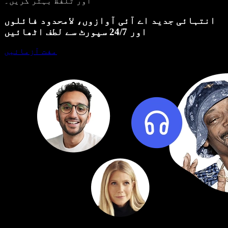
اور تلفظ بہتر کریں۔
انتہائی جدید اے آئی آوازوں، لامحدود فائلوں
اور 24/7 سپورٹ سے لطف اٹھائیں
مفت آزمائیں