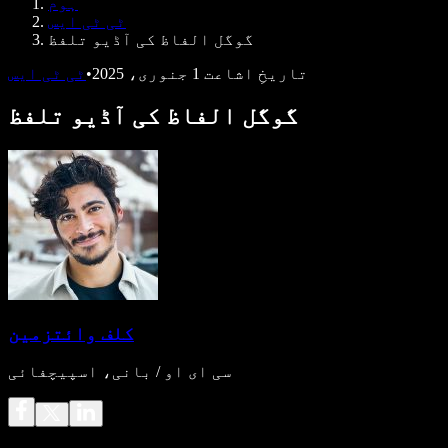
ہوم
ڈویلپرز کے لیے Speechify
ٹی ٹی ایس
گوگل الفاظ کی آڈیو تلفظ
تاریخِ اشاعت
1 جنوری، 2025
•
ٹی ٹی ایس
گوگل الفاظ کی آڈیو تلفظ
کلف وائتزمین
سی ای او / بانی، اسپیچفائی