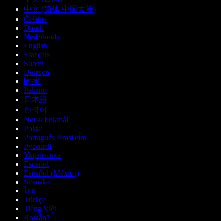
中文 (简体 中国大陆)
Čeština
Dansk
Nederlands
English
Français
Suomi
Deutsch
हिन्दी
Italiano
日本語
한국어
Norsk bokmål
Polski
Português Brasileiro
Русский
Українська
Español
Español (México)
Svenska
ไทย
Türkçe
Tiếng Việt
Română