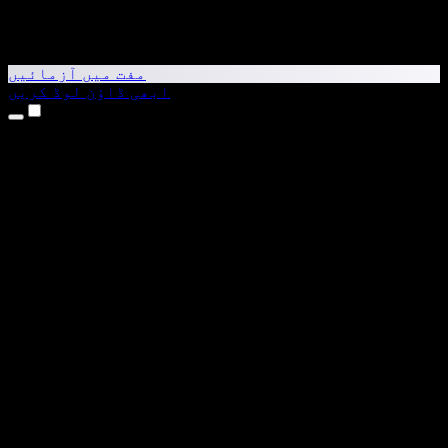
مفت میں آزمائیں
ابھی ڈاؤن لوڈ کریں
مصنوعات
متن کو آواز میں بدلیں
iPhone اور iPad ایپس
Android ایپ
Chrome ایکسٹینشن
Edge ایکسٹینشن
ویب ایپ
Mac ایپ