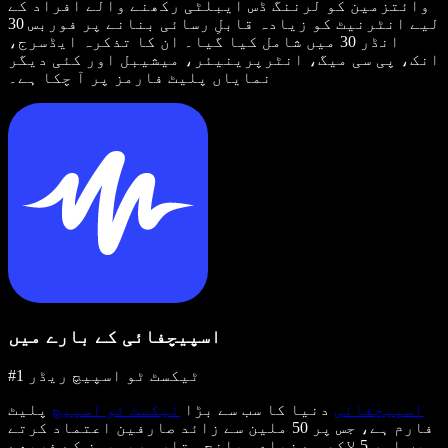
وائتزمین کو لرننگ ڈس ایبلٹی رکھنے والے افراد کے
لیے انٹرنیٹ کو زیادہ قابلِ رسائی بنانے پر فوربس 30
انڈر 30 میں شامل کیا گیا۔ ان کا تذکرہ ایڈسرج،
انک، پی سی میگ، انٹرپرینیئر، میشیبل اور کئی دیگر
نمایاں پلیٹ فارمز پر آ چکا ہے۔
اسپیچفائی کے بارے میں
#1 ٹیکسٹ ٹو اسپیچ ریڈر
اسپیچفائی
دنیا کا سب سے بڑا
ٹیکسٹ ٹو اسپیچ
پلیٹ
فارم ہے، جس پر 50 ملین سے زائد صارفین اعتماد کرتے
ہیں اور 5 لاکھ سے زیادہ پانچ ستارہ ریویوز کے ذریعے