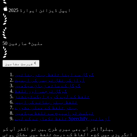
2025 ایپل ڈیزائن ایوارڈ
50 ملین+ صارفین
فہرستِ مضامین
گوگل سے اپنا تلفظ بہتر بنائیں
آواز کی نقل نویسی کی اہمیت
گوگل کے ساتھ زبان سیکھیں
گوگل ترجمہ اور تلفظ
تلفظ کے لیے کروم ایکسٹینشنز
تلفظ بہتر بنانے کی ایپس
بہتر تلفظ کے عملی مشورے
ٹیکسٹ ٹو اسپیچ سے تلفظ سیکھیں
تلفظ نکھارنے کے لیے Speechify آزمائیں
ہیلو! اگر آپ بھی میری طرح ہیں تو اکثر آپ کو
انگریزی میں کچھ الفاظ کے درست تلفظ میں مشکل ہوئی