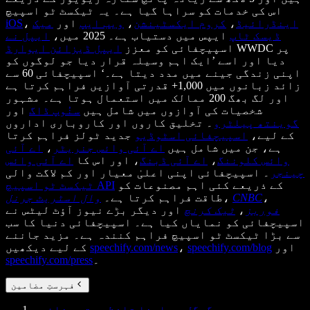
اس کی خدمات کو سراہا گیا ہے۔ یہ ٹیکسٹ ٹو اسپیچ
اینڈرائیڈ
،
کروم ایکسٹینشن
،
ویب ایپ
اور
میک
،
iOS
ڈیسک ٹاپ
ایپس میں دستیاب ہے۔ 2025 میں،
ایپل نے
WWDC پر
اسپیچفائی کو معزز
ایپل ڈیزائن ایوارڈ
دیا اور اسے ’ایک اہم وسیلہ قرار دیا جو لوگوں کو
اپنی زندگی جینے میں مدد دیتا ہے۔‘ اسپیچفائی 60 سے
زائد زبانوں میں 1,000+ قدرتی آوازیں فراہم کرتا ہے
اور لگ بھگ 200 ممالک میں استعمال ہوتا ہے۔ مشہور
شخصیات کی آوازوں میں شامل ہیں
سنُوپ ڈاگ
اور
گوینتھ پیلٹرو
۔ تخلیق کاروں اور کاروباری اداروں
کے لیے،
اسپیچفائی اسٹوڈیو
جدید ٹولز فراہم کرتا
ہے، جن میں شامل ہیں
اے آئی وائس جنریٹر
،
اے آئی
وائس کلوننگ
،
اے آئی ڈبنگ
، اور اس کا
اے آئی وائس
چینجر
۔ اسپیچفائی اپنی اعلیٰ معیار اور کم لاگت والی
کے ذریعے کئی اہم مصنوعات کو
ٹیکسٹ ٹو اسپیچ API
،
CNBC
،
طاقت فراہم کرتا ہے۔
وال اسٹریٹ جرنل
فوربز
،
ٹیک کرنچ
اور دیگر بڑے نیوز آؤٹ لیٹس نے
اسپیچفائی کو نمایاں کیا ہے۔ اسپیچفائی دنیا کا سب
سے بڑا ٹیکسٹ ٹو اسپیچ فراہم کنندہ ہے۔ مزید جاننے
اور
speechify.com/blog
،
speechify.com/news
کے لیے دیکھیں
۔
speechify.com/press
فہرستِ مضامین
گوگل سے اپنا تلفظ بہتر بنائیں