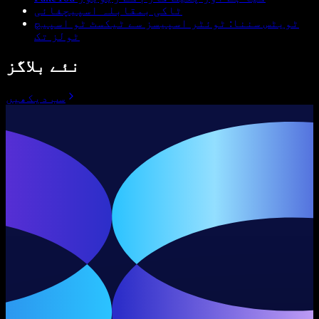
ٹاکی بمقابلہ اسپیچفائی
ٹویٹس سننا: ٹوئٹر اسپیسز سے ٹیکسٹ ٹو اسپیچ
ٹولز تک
نئے بلاگز
سب دیکھیں