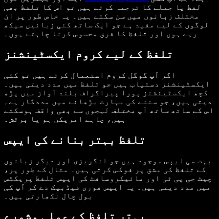
لفظ یا جملے کا ترجمہ کرتے ہیں تو اس کا تلفظ بھی
مختلف زبانوں میں سن سکتے ہیں۔ یہ خاص طور پر ان
لوگوں کے لیے مفید ہے جو ایک ساتھ کئی زبانیں سیکھ
رہے ہوں اور تلفظ کا فرق محسوس کرنا چاہتے ہوں۔
تلفظ کے لیے کروم ایکسٹینشنز
اگر آپ گوگل کروم استعمال کرتے ہیں تو کئی
ایکسٹینشنز دستیاب ہیں جو تلفظ میں مدد دیتی ہیں۔
کچھ ایکسٹینشنز پورا پیراگراف بلند آواز میں پڑھ
دیتی ہیں، جو سننے کی مہارت بڑھانے میں مددگار ہے۔
اس کے ساتھ ساتھ آپ مختلف لہجوں سے بھی واقف ہوسکتے
ہیں، چاہے امریکن ہو یا برٹش۔
تلفظ بہتر بنانے کی ایپس
بہت سی ایپس موجود ہیں جو انگریزی اور دیگر زبانوں
کے تلفظ کی مشق پر فوکس کرتی ہیں۔ مثال کے طور پر،
چیٹ جی پی ٹی اور مائیکروسافٹ کی ایپس تلفظ پریکٹس
میں مدد دیتی ہیں۔ یہ ایپس فوری فیڈبیک دے کر آپ کی
بول چال نکھارتی ہیں۔
بہتر تلفظ کے عملی مشورے