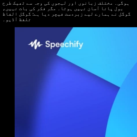
ہوگی۔ مختلف زبانوں اور لہجوں کی وجہ سے ٹھیک طرح
بول پانا آسان نہیں ہوتا۔ مگر فکر کی بات نہیں،
گوگل نے ہمارے لیے زبردست فیچر دیا ہے: گوگل الفاظ
تلفظ آڈیو۔