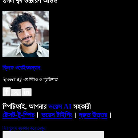
গুগল শব্দ উচ্চারণ অডিও
ক্লিফ ওয়েইৎজম্যান
Speechify-এর সিইও ও প্রতিষ্ঠাতা
স্পিচিফাই, আপনার
ভয়েস AI
সহকারী
টেক্সট-টু-স্পিচ
।
ভয়েস টাইপিং
।
দ্রুত উত্তর
।
বিনামূল্যে ব্যবহার করে দেখুন