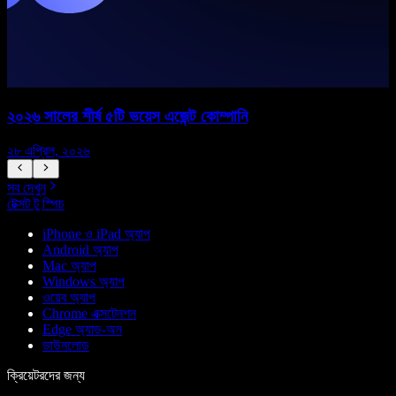
২০২৬ সালের শীর্ষ ৫টি ভয়েস এজেন্ট কোম্পানি
২৮ এপ্রিল, ২০২৬
১
সব দেখুন
টেক্সট টু স্পিচ
iPhone ও iPad অ্যাপ
Android অ্যাপ
Mac অ্যাপ
Windows অ্যাপ
ওয়েব অ্যাপ
Chrome এক্সটেনশন
Edge অ্যাড-অন
ডাউনলোড
ক্রিয়েটরদের জন্য