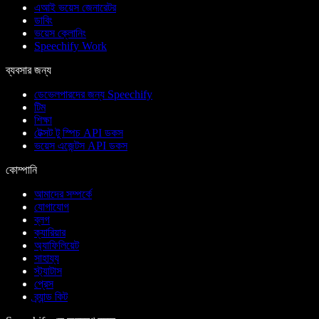
এআই ভয়েস জেনারেটর
ডাবিং
ভয়েস ক্লোনিং
Speechify Work
ব্যবসার জন্য
ডেভেলপারদের জন্য Speechify
টিম
শিক্ষা
টেক্সট টু স্পিচ API ডকস
ভয়েস এজেন্টস API ডকস
কোম্পানি
আমাদের সম্পর্কে
যোগাযোগ
ব্লগ
ক্যারিয়ার
অ্যাফিলিয়েট
সাহায্য
স্ট্যাটাস
প্রেস
ব্র্যান্ড কিট