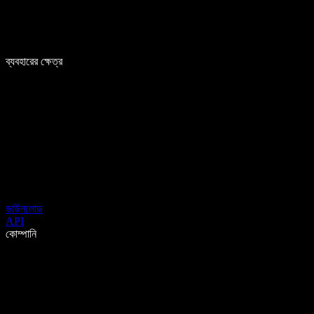
ব্যবহারের ক্ষেত্র
ডাউনলোড
API
কোম্পানি