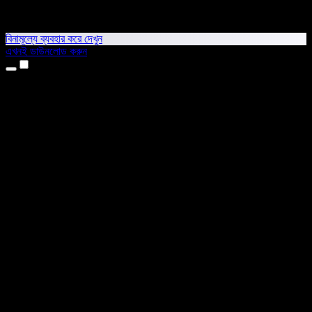
বিনামূল্যে ব্যবহার করে দেখুন
এখনই ডাউনলোড করুন
প্রোডাক্ট
টেক্সট টু স্পিচ
আইফোন ও আইপ্যাড অ্যাপ
অ্যান্ড্রয়েড অ্যাপ
ক্রোম এক্সটেনশন
এজ এক্সটেনশন
ওয়েব অ্যাপ
ম্যাক অ্যাপ
উইন্ডোজ অ্যাপ
এআই ভয়েস জেনারেটর