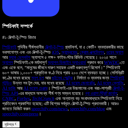
স্পিচিফাই সম্পর্কে
#১ টেক্সট-টু-স্পিচ রিডার
স্পিচিফাই
পৃথিবীর শীর্ষস্থানীয়
টেক্সট-টু-স্পিচ
প্ল্যাটফর্ম, যা ৫ কোটি+ ব্যবহারকারীর কাছে
ভরসাযোগ্য এবং এর টেক্সট-টু-স্পিচ
iOS
,
অ্যান্ড্রয়েড
,
ক্রোম এক্সটেনশন
,
ওয়েব অ্যাপ
আর
ম্যাক ডেস্কটপ
অ্যাপসে ৫ লক্ষ+ ফাইভ-স্টার রিভিউ পেয়েছে। ২০২৫ সালে
অ্যাপল
স্পিচিফাই-কে মর্যাদাপূর্ণ
অ্যাপল ডিজাইন অ্যাওয়ার্ড
প্রদান করে
WWDC
-তে
এবং একে বলে, “মানুষের জীবনে দারুণ সহায়ক একটি গুরুত্বপূর্ণ রিসোর্স।” স্পিচিফাই
৬০+ ভাষায় ১,০০০+ প্রাকৃতিক কণ্ঠ নিয়ে প্রায় ২০০ দেশে ব্যবহৃত হচ্ছে। সেলিব্রিটি
কণ্ঠের মধ্যে রয়েছে
স্নুপ ডগ
আর
গুইনেথ পেল্ট্রো
। নির্মাতা ও ব্যবসার জন্য
স্পিচিফাই
স্টুডিও
উন্নত সব টুল দেয়, যার মধ্যে রয়েছে
AI ভয়েস জেনারেটর
,
AI ভয়েস ক্লোনিং
,
AI ডাবিং
আর
AI ভয়েস চেঞ্জার
। স্পিচিফাই-এর উচ্চমানের এবং খরচ-সাশ্রয়ী
টেক্সট-টু-
স্পিচ API
-এর মাধ্যমে অসংখ্য শীর্ষ পণ্য সম্ভব হয়েছে।
দ্য ওয়াল স্ট্রিট জার্নাল
,
CNBC
,
Forbes
,
TechCrunch
এবং অন্যান্য বড় সংবাদমাধ্যমে স্পিচিফাই নিয়ে
প্রতিবেদন প্রকাশিত হয়েছে; এটি বিশ্বের সর্ববৃহৎ টেক্সট-টু-স্পিচ প্রদানকারী। আরও
জানতে ভিজিট করুন
speechify.com/news
,
speechify.com/blog
এবং
speechify.com/press
।
সূচিপত্র