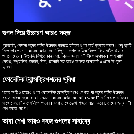
গুগল দিয়ে উচ্চারণ আরও সহজ
প্রথমেই, কোনো শব্দের সঠিক উচ্চারণ জানতে চাইলে গুগল সার্চ ব্যবহার করুন। শুধু শব্দটি
লিখে তার পাশে “pronunciation” লিখুন—গুগল অডিও ক্লিপ দিয়ে সঠিক উচ্চারণ
শুনিয়ে দেবে। ইংরেজি শিখতে চান যারা, তাদের জন্য এটি ভীষণ সহায়ক। পাশাপাশি,
ফ্রেঞ্চ, স্প্যানিশ, জার্মান, চীনা, জাপানি সহ আরও অনেক ভাষাভাষীও এতে উপকৃত
হবেন।
ফোনেটিক ট্রান্সক্রিপশনের সুবিধা
শব্দের অডিও ছাড়াও গুগল ফোনেটিক ট্রান্সক্রিপশনও দেখায়, যা শব্দের সঠিক উচ্চারণ
ধরতে আরও সহজ করে। যেমন “pronunciation of a word” সার্চ করলে অডিওর
সাথে ফোনেটিক স্পেলিংও পাবেন। যারা দেখে দেখে শিখতে পছন্দ করেন, তাদের জন্য এটা
বেশ কাজে লাগে।
ভাষা শেখা আরও সহজ গুগলের সাহায্যে
নতুন ভাষা শিখতে চাইছেন? গুগলের উচ্চারণ ফিচার আপনার শেখার অভিজ্ঞতাই বদলে