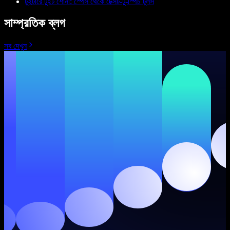
টুইটারে টুইট শোনা: স্পেস থেকে টেক্সট-টু-স্পিচ টুলস
সাম্প্রতিক ব্লগ
সব দেখুন