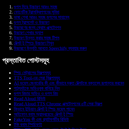
গুগল দিয়ে উচ্চারণ আরও সহজ
ফোনেটিক ট্রান্সক্রিপশনের সুবিধা
ভাষা শেখা আরও সহজ গুগলের সাহায্যে
গুগল ট্রান্সলেট ও উচ্চারণ
উচ্চারণের জন্য ক্রোম এক্সটেনশন
উচ্চারণ শেখার অ্যাপ
উচ্চারণ উন্নত করার সহজ টিপস
টেক্সট টু স্পিচে উচ্চারণ শিখুন
উচ্চারণে উন্নতি আনতে Speechify ব্যবহার করুন
প্রস্তাবিত পোস্টসমূহ
স্পিচ সেন্ট্রালের বিকল্পসমূহ
TTS Tool-এর সেরা বিকল্পসমূহ
AI ভয়েস জেনারেটর কী এবং কীভাবে দ্রুত টেক্সটকে বক্তব্যে রূপান্তর করবেন
পাঠ্যবইকে অডিওবুক বানিয়ে নিন
গুগল রিডার অডিও ও গুগল রিড
Read Aloud রিভিউ
Read Aloud TTS Chrome এক্সটেনশনের ৫টি সেরা বিকল্প
কিভাবে ইন্ডিয়ান টেক্সট টু স্পিচ ভয়েস পাবেন
আইফোন বনাম অ্যান্ড্রয়েডে টেক্সট টু স্পিচ
FakeYou কী এবং প্ল্যাটফর্মটির রিভিউ
টকি বনাম স্পিচিফাই