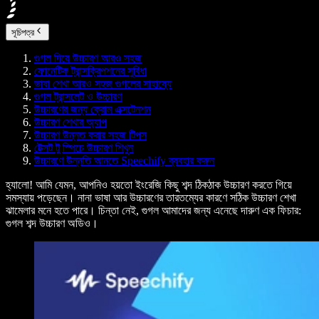
সূচিপত্র
গুগল দিয়ে উচ্চারণ আরও সহজ
ফোনেটিক ট্রান্সক্রিপশনের সুবিধা
ভাষা শেখা আরও সহজ গুগলের সাহায্যে
গুগল ট্রান্সলেট ও উচ্চারণ
উচ্চারণের জন্য ক্রোম এক্সটেনশন
উচ্চারণ শেখার অ্যাপ
উচ্চারণ উন্নত করার সহজ টিপস
টেক্সট টু স্পিচে উচ্চারণ শিখুন
উচ্চারণে উন্নতি আনতে Speechify ব্যবহার করুন
হ্যালো! আমি যেমন, আপনিও হয়তো ইংরেজি কিছু শব্দ ঠিকঠাক উচ্চারণ করতে গিয়ে
সমস্যায় পড়েছেন। নানা ভাষা আর উচ্চারণের তারতম্যের কারণে সঠিক উচ্চারণ শেখা
ঝামেলার মনে হতে পারে। চিন্তা নেই, গুগল আমাদের জন্য এনেছে দারুণ এক ফিচার:
গুগল শব্দ উচ্চারণ অডিও।