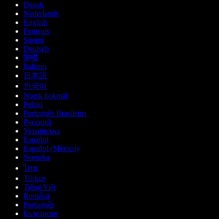
Dansk
Nederlands
English
Français
Suomi
Deutsch
हिन्दी
Italiano
日本語
한국어
Norsk bokmål
Polski
Português Brasileiro
Русский
Українська
Español
Español (México)
Svenska
ไทย
Türkçe
Tiếng Việt
Română
Português
Български