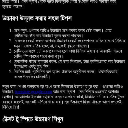
দিতে পারে। এসব অ্যাপ থেকে দ্রুত ফিডব্যাক পেয়ে ইংরেজি আরও সাবলীল করে
তুলতে পারবেন।
উচ্চারণ উন্নত করার সহজ টিপস
শুনে বলুন: গুগলের অডিও উচ্চারণ শুনে বারবার বলার চেষ্টা করুন। এতে
নেটিভদের টোন আর উচ্চারণ দ্রুত ধরতে পারবেন।
নিজেকে রেকর্ড করুন: আপনার উচ্চারণ রেকর্ড করে গুগলের অডিওর সাথে মিলিয়ে
শুনুন। কোথায় ঠিক হচ্ছে না, সহজেই বুঝতে পারবেন।
নেটিভদের সাথে চর্চা করুন: সম্ভব হলে ভাষা বিনিময় অ্যাপ বা অনলাইন গ্রুপে
নেটিভ স্পিকারদের সাথে কথা বলুন।
ফোনেটিক গাইড ব্যবহার করুন: যে ভাষা শিখছেন, তার ধ্বনিসংকেত আর উচ্চারণ
চিহ্নগুলো একটু বুঝে নিন।
নিয়মিত চর্চা: প্রতিদিন অল্প হলেও উচ্চারণ অনুশীলন করুন। ধারাবাহিকতাই
আসল উন্নতির চাবিকাঠি।
নতুন ভাষা শেখার অন্যতম বড় অংশ হলো ঠিকমতো উচ্চারণ রপ্ত করা। গুগলের অডিও
উচ্চারণ,
translate.google.com
আর নানা অ্যাপ—সব মিলিয়ে এগুলোই আপনার
হেল্পার। আমেরিকান ইংরেজি হোক বা অন্য যেকোনো ভাষা, নিয়মিত চর্চা আর সঠিক টুলস
ব্যবহার করলেই অনেকটা এগিয়ে থাকা যায়। শব্দ উচ্চারণে দ্বিধা থাকলে আগে গুগলেই
মিলিয়ে নিন!
টেক্সট টু স্পিচে উচ্চারণ শিখুন