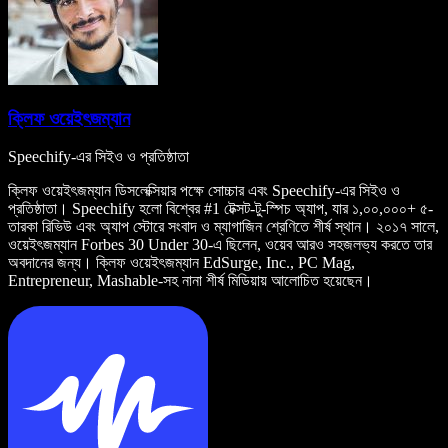
ক্লিফ ওয়েইৎজম্যান
Speechify-এর সিইও ও প্রতিষ্ঠাতা
ক্লিফ ওয়েইৎজম্যান ডিসলেক্সিয়ার পক্ষে সোচ্চার এবং Speechify-এর সিইও ও
প্রতিষ্ঠাতা। Speechify হলো বিশ্বের #1 টেক্সট-টু-স্পিচ অ্যাপ, যার ১,০০,০০০+ ৫-
তারকা রিভিউ এবং অ্যাপ স্টোরে সংবাদ ও ম্যাগাজিন শ্রেণিতে শীর্ষ স্থান। ২০১৭ সালে,
ওয়েইৎজম্যান Forbes 30 Under 30-এ ছিলেন, ওয়েব আরও সহজলভ্য করতে তার
অবদানের জন্য। ক্লিফ ওয়েইৎজম্যান EdSurge, Inc., PC Mag,
Entrepreneur, Mashable-সহ নানা শীর্ষ মিডিয়ায় আলোচিত হয়েছেন।