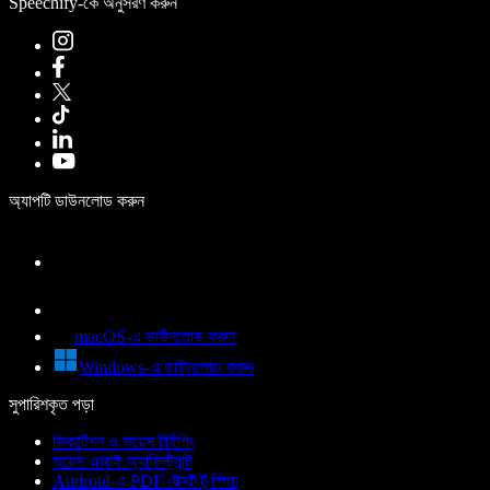
Speechify-কে অনুসরণ করুন
অ্যাপটি ডাউনলোড করুন
macOS-এ ডাউনলোড করুন
Windows-এ ডাউনলোড করুন
সুপারিশকৃত পড়া
ডিকটেশন ও ভয়েস টাইপিং
ভয়েস এআই অ্যাসিস্ট্যান্ট
Android-এ PDF টেক্সট টু স্পিচ