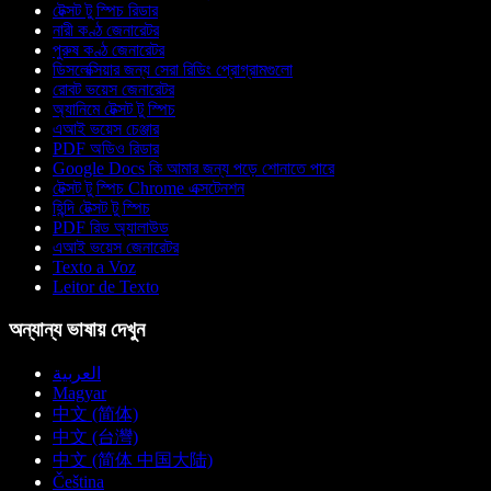
টেক্সট টু স্পিচ রিডার
নারী কণ্ঠ জেনারেটর
পুরুষ কণ্ঠ জেনারেটর
ডিসলেক্সিয়ার জন্য সেরা রিডিং প্রোগ্রামগুলো
রোবট ভয়েস জেনারেটর
অ্যানিমে টেক্সট টু স্পিচ
এআই ভয়েস চেঞ্জার
PDF অডিও রিডার
Google Docs কি আমার জন্য পড়ে শোনাতে পারে
টেক্সট টু স্পিচ Chrome এক্সটেনশন
হিন্দি টেক্সট টু স্পিচ
PDF রিড অ্যালাউড
এআই ভয়েস জেনারেটর
Texto a Voz
Leitor de Texto
অন্যান্য ভাষায় দেখুন
العربية
Magyar
中文 (简体)
中文 (台灣)
中文 (简体 中国大陆)
Čeština