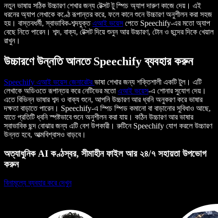
নতুন ভাষায় সঠিক উচ্চারণ শেখার জন্য টেক্সট টু স্পিচ অ্যাপ দারুণ কাজে দেয়। এই
ধরনের অ্যাপ লেখাকে কণ্ঠে রূপান্তর করে, ফলে কানে শুনে উচ্চারণ অনুশীলন করা সহজ
হয়। বাস্তবধর্মী, স্বাভাবিক-শব্দযুক্ত
এআই ভয়েস
পেতে Speechify-এর মতো অ্যাপ
বেছে নিতে পারেন। শব্দ, বাক্য, টেক্সট দিয়ে শুনুন আর উচ্চারণ, টোন ও ছন্দের দিকে খেয়াল
রাখুন।
উচ্চারণে উন্নতি আনতে Speechify ব্যবহার করুন
Speechify এআই ভয়েস জেনারেটর
ভাষা শেখার জন্য শক্তিশালী একটি টুল। এটি
লেখাকে অডিওতে রূপান্তর করে নেটিভের মতো
এআই ভয়েস
-এ শোনার সুযোগ দেয়।
এতে বিভিন্ন ভাষার শব্দ ও বাক্য শুনে, আপনি উচ্চারণ আর ধ্বনি অনুকরণ করে ভাষার
দক্ষতা বাড়াতে পারেন। Speechify-এ স্পিচ স্পিড কমানো বা বাড়ানোর সুবিধাও আছে,
যাতে প্রতিটি ধ্বনি স্পষ্টভাবে শুনে অনুশীলন করা যায়। কঠিন উচ্চারণ আর ভাষার
স্বাভাবিক ছন্দ বোঝার জন্য এটি বেশ উপকারী। রুটিনে Speechify যোগ করলে উচ্চারণ
উন্নত হবে, আত্মবিশ্বাসও বাড়বে।
অত্যাধুনিক AI কণ্ঠস্বর, সীমাহীন ফাইল আর ২৪/৭ সহায়তা উপভোগ
করুন
বিনামূল্যে ব্যবহার করে দেখুন