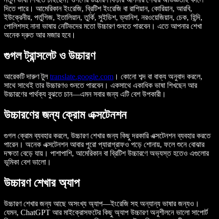
দিতে পারে। আমেরিকান ইংরেজি, ব্রিটিশ ইংরেজি বা রাশিয়ান, কোরিয়ান, আরবি,
ইউক্রেনীয়, পর্তুগিজ, ইতালিয়ান, তুর্কি, সুইডিশ, ড্যানিশ, নরওয়েজিয়ান, চেক, হিন্দি,
পোলিশসহ নানা ভাষায় নেটিভদের মতো উচ্চারণ শুনতে পারবেন। এতে আপনার শেখা
অনেক দ্রুত আর মজার হবে।
গুগল ট্রান্সলেট ও উচ্চারণ
আরেকটি দারুণ টুল
translate.google.com
। কোনো শব্দ বা বাক্য অনুবাদ করলে,
সাথে সাথেই তার উচ্চারণও শুনতে পারবেন। একসাথে একাধিক ভাষা শিখছেন আর
উচ্চারণের পার্থক্য বুঝতে চান—এমন সবার জন্য এটি বেশ উপকারী।
উচ্চারণের জন্য ক্রোম এক্সটেনশন
গুগল ক্রোম ব্যবহার করলে, উচ্চারণ শেখার জন্য কিছু দরকারি এক্সটেনশন ব্যবহার করতে
পারেন। অনেক এক্সটেনশন আবার পুরো প্যারাগ্রাফও পড়ে শোনায়, ফলে শুনে বোঝার
দক্ষতা বেড়ে যায়। পাশাপাশি, আমেরিকান বা ব্রিটিশ উচ্চারণে অভ্যস্ত হতেও এগুলোর
ভূমিকা বেশ ভালো।
উচ্চারণ শেখার অ্যাপ
উচ্চারণ শেখার জন্য আছে অসংখ্য অ্যাপ—ইংরেজি সহ অন্যান্য ভাষার জন্যও।
যেমন, ChatGPT আর মাইক্রোসফটের কিছু অ্যাপ উচ্চারণ অনুশীলনে ভালো সাপোর্ট