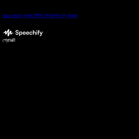
Speechify ভয়েস টাইপিং ডিকটেশন চালু করেছে
ভয়েস টাইপিং দিয়ে ৫ গুণ দ্রুত লিখুন
প্রোডাক্ট
আরও জানুন