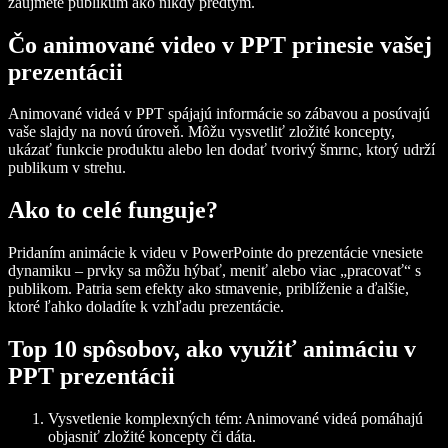
zaujmete publikum ako nikdy predtým.
Čo animované video v PPT prinesie vašej
prezentácii
Animované videá v PPT spájajú informácie so zábavou a posúvajú
vaše slajdy na novú úroveň. Môžu vysvetliť zložité koncepty,
ukázať funkcie produktu alebo len dodať tvorivý šmrnc, ktorý udrží
publikum v strehu.
Ako to celé funguje?
Pridaním animácie k videu v PowerPointe do prezentácie vnesiete
dynamiku – prvky sa môžu hýbať, meniť alebo viac „pracovať“ s
publikom. Patria sem efekty ako stmavenie, priblíženie a ďalšie,
ktoré ľahko doladíte k vzhľadu prezentácie.
Top 10 spôsobov, ako využiť animáciu v
PPT prezentácii
Vysvetlenie komplexných tém:
Animované videá pomáhajú
objasniť zložité koncepty či dáta.