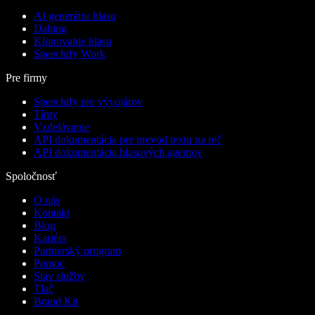
AI generátor hlasu
Dabing
Klonovanie hlasu
Speechify Work
Pre firmy
Speechify pre vývojárov
Tímy
Vzdelávanie
API dokumentácia pre prevod textu na reč
API dokumentácia hlasových agentov
Spoločnosť
O nás
Kontakt
Blog
Kariéra
Partnerský program
Pomoc
Stav služby
Tlač
Brand Kit