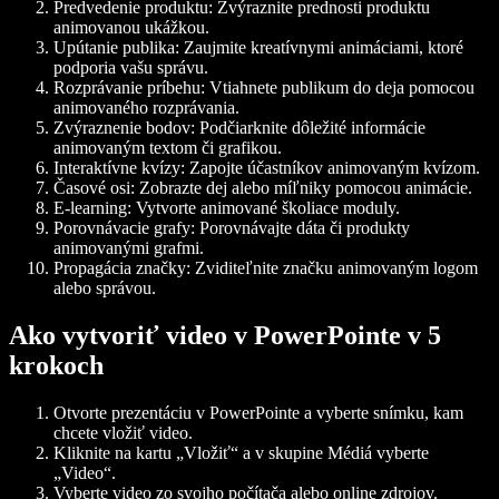
Predvedenie produktu:
Zvýraznite prednosti produktu
animovanou ukážkou.
Upútanie publika:
Zaujmite kreatívnymi animáciami, ktoré
podporia vašu správu.
Rozprávanie príbehu:
Vtiahnete publikum do deja pomocou
animovaného rozprávania.
Zvýraznenie bodov:
Podčiarknite dôležité informácie
animovaným textom či grafikou.
Interaktívne kvízy:
Zapojte účastníkov animovaným kvízom.
Časové osi:
Zobrazte dej alebo míľniky pomocou animácie.
E-learning:
Vytvorte animované školiace moduly.
Porovnávacie grafy:
Porovnávajte dáta či produkty
animovanými grafmi.
Propagácia značky:
Zviditeľnite značku animovaným logom
alebo správou.
Ako vytvoriť video v PowerPointe v 5
krokoch
Otvorte prezentáciu v PowerPointe a vyberte snímku, kam
chcete vložiť video.
Kliknite na kartu „Vložiť“ a v skupine Médiá vyberte
„Video“.
Vyberte video zo svojho počítača alebo online zdrojov.