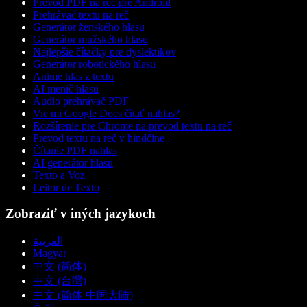
Prevod PDF na reč pre Android
Prehrávač textu na reč
Generátor ženského hlasu
Generátor mužského hlasu
Najlepšie čítačky pre dyslektikov
Generátor robotického hlasu
Anime hlas z textu
AI menič hlasu
Audio prehrávač PDF
Vie mi Google Docs čítať nahlas?
Rozšírenie pre Chrome na prevod textu na reč
Prevod textu na reč v hindčine
Čítanie PDF nahlas
AI generátor hlasu
Texto a Voz
Leitor de Texto
Zobraziť v iných jazykoch
العربية
Magyar
中文 (简体)
中文 (台灣)
中文 (简体 中国大陆)