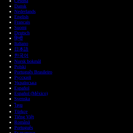
Čeština
Dansk
Nederlands
English
Français
Suomi
Deutsch
हिन्दी
Italiano
日本語
한국어
Norsk bokmål
Polski
Português Brasileiro
Русский
Українська
Español
Español (México)
Svenska
ไทย
Türkçe
Tiếng Việt
Română
Português
Български