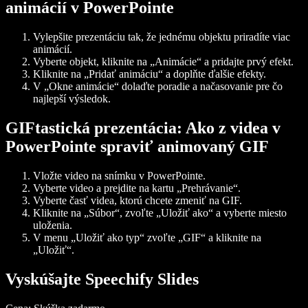
animácií v PowerPointe
Vylepšite prezentáciu tak, že jednému objektu priradíte viac
animácií.
Vyberte objekt, kliknite na „Animácie“ a pridajte prvý efekt.
Kliknite na „Pridať animáciu“ a doplňte ďalšie efekty.
V „Okne animácie“ dolaďte poradie a načasovanie pre čo
najlepší výsledok.
GIFtastická prezentácia: Ako z videa v
PowerPointe spraviť animovaný GIF
Vložte video na snímku v PowerPointe.
Vyberte video a prejdite na kartu „Prehrávanie“.
Vyberte časť videa, ktorú chcete zmeniť na GIF.
Kliknite na „Súbor“, zvoľte „Uložiť ako“ a vyberte miesto
uloženia.
V menu „Uložiť ako typ“ zvoľte „GIF“ a kliknite na
„Uložiť“.
Vyskúšajte Speechify Slides