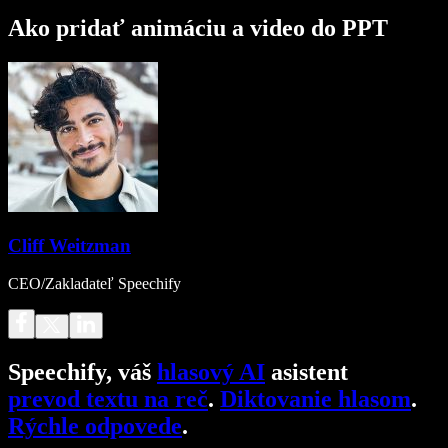
Ako pridať animáciu a video do PPT
Cliff Weitzman
CEO/Zakladateľ Speechify
Speechify, váš
hlasový AI
asistent
prevod textu na reč
.
Diktovanie hlasom
.
Rýchle odpovede
.