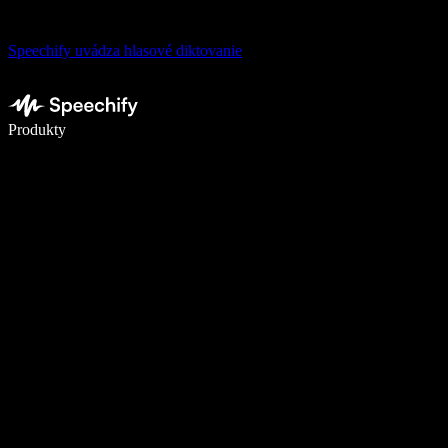
Speechify uvádza hlasové diktovanie
Píšte 5× rýchlejšie pomocou hlasového diktovania
Produkty
Zistiť viac