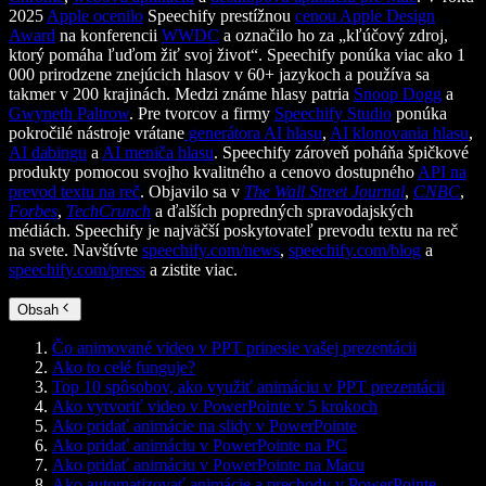
2025
Apple ocenilo
Speechify prestížnou
cenou Apple Design
Award
na konferencii
WWDC
a označilo ho za „kľúčový zdroj,
ktorý pomáha ľuďom žiť svoj život“. Speechify ponúka viac ako 1
000 prirodzene znejúcich hlasov v 60+ jazykoch a používa sa
takmer v 200 krajinách. Medzi známe hlasy patria
Snoop Dogg
a
Gwyneth Paltrow
. Pre tvorcov a firmy
Speechify Studio
ponúka
pokročilé nástroje vrátane
generátora AI hlasu
,
AI klonovania hlasu
,
AI dabingu
a
AI meniča hlasu
. Speechify zároveň poháňa špičkové
produkty pomocou svojho kvalitného a cenovo dostupného
API na
prevod textu na reč
. Objavilo sa v
The Wall Street Journal
,
CNBC
,
Forbes
,
TechCrunch
a ďalších popredných spravodajských
médiách. Speechify je najväčší poskytovateľ prevodu textu na reč
na svete. Navštívte
speechify.com/news
,
speechify.com/blog
a
speechify.com/press
a zistite viac.
Obsah
Čo animované video v PPT prinesie vašej prezentácii
Ako to celé funguje?
Top 10 spôsobov, ako využiť animáciu v PPT prezentácii
Ako vytvoriť video v PowerPointe v 5 krokoch
Ako pridať animácie na slidy v PowerPointe
Ako pridať animáciu v PowerPointe na PC
Ako pridať animáciu v PowerPointe na Macu
Ako automatizovať animácie a prechody v PowerPointe