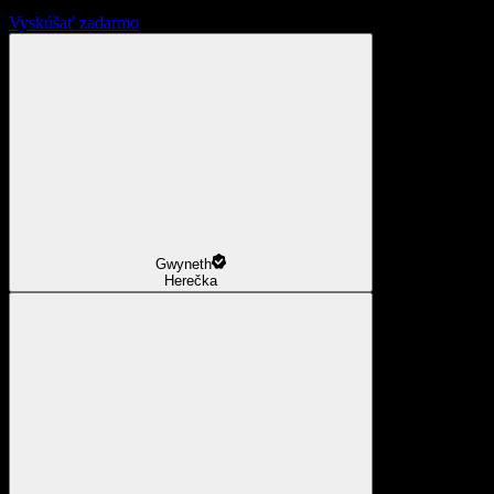
Vyskúšať zadarmo
Gwyneth
Herečka