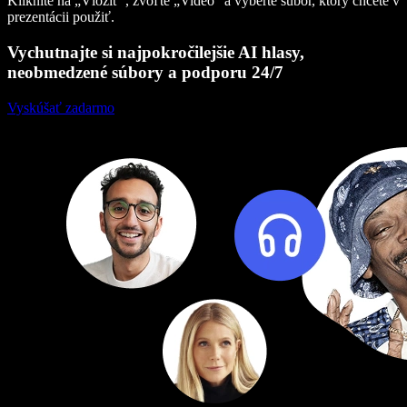
Kliknite na „Vložiť“, zvoľte „Video“ a vyberte súbor, ktorý chcete v
prezentácii použiť.
Vychutnajte si najpokročilejšie AI hlasy,
neobmedzené súbory a podporu 24/7
Vyskúšať zadarmo