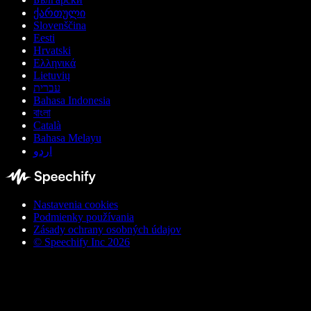
ქართული
Slovenščina
Eesti
Hrvatski
Ελληνικά
Lietuvių
עברית
Bahasa Indonesia
বাংলা
Català
Bahasa Melayu
اردو
Nastavenia cookies
Podmienky používania
Zásady ochrany osobných údajov
© Speechify Inc 2026