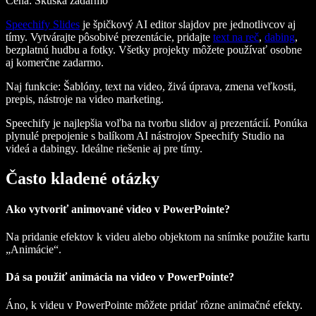
Cena: Skúška zadarmo
Speechify Slides
je špičkový AI editor slajdov pre jednotlivcov aj
tímy. Vytvárajte pôsobivé prezentácie, pridajte
text na reč
,
dabing
,
bezplatnú hudbu a fotky. Všetky projekty môžete používať osobne
aj komerčne zadarmo.
Naj funkcie
: Šablóny, text na video, živá úprava, zmena veľkosti,
prepis, nástroje na video marketing.
Speechify je najlepšia voľba na tvorbu slidov aj prezentácií. Ponúka
plynulé prepojenie s balíkom AI nástrojov Speechify Studio na
videá a dabingy. Ideálne riešenie aj pre tímy.
Často kladené otázky
Ako vytvoriť animované video v PowerPointe?
Na pridanie efektov k videu alebo objektom na snímke použite kartu
„Animácie“.
Dá sa použiť animácia na video v PowerPointe?
Áno, k videu v PowerPointe môžete pridať rôzne animačné efekty.