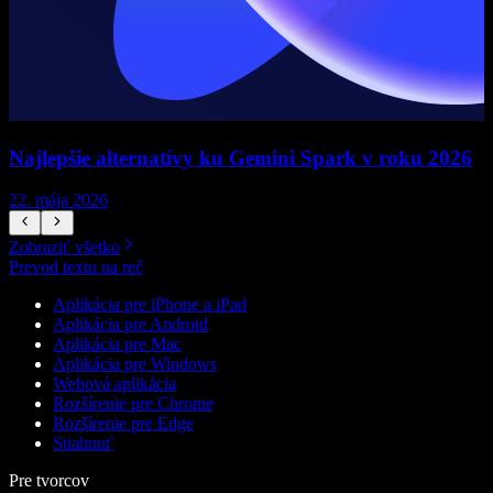
Najlepšie alternatívy ku Gemini Spark v roku 2026
22. mája 2026
1
Zobraziť všetko
Prevod textu na reč
Aplikácia pre iPhone a iPad
Aplikácia pre Android
Aplikácia pre Mac
Aplikácia pre Windows
Webová aplikácia
Rozšírenie pre Chrome
Rozšírenie pre Edge
Stiahnuť
Pre tvorcov