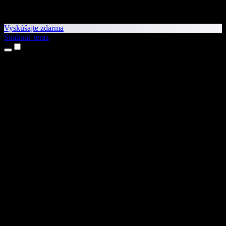
Vyskúšajte zdarma
Stiahnuť teraz
Produkty
Prevod textu na reč
Aplikácie pre iPhone a iPad
Aplikácia pre Android
Rozšírenie pre Chrome
Rozšírenie pre Edge
Webová aplikácia
Aplikácia pre Mac
Aplikácia pre Windows