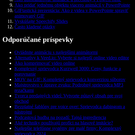
Ako pridať jednému objektu viacero animácií v PowerPointe
GIFtastická prezentácia: Ako z videa v PowerPointe spraviť
animovaný GIF
Vyskúšajte Speechify Slides
Často kladené otázky
Odporúčané príspevky
Ovládnite animáciu s najlepšími animátormi
Alternatívy k Veed.io: Vyberte si najlepší online video editor
Ako komprimovať video online
Komplexný sprievodca Kurzweil 3000: Ceny, funkcie a
porovnanie
MOV na GIF: Kompletný sprievodca konverziou súborov
Majstrovstvo v úprave zvuku: Podrobný sprievodca MP3
rezačkami
Tvorca predajných videí: Vytvorte pútavý obsah pre svoj
obchod
Bezplatné šablóny pre voice over: Sprievodca dabingom a
nástrojmi
Podcastová hudba na pozadí: Tajná ingrediencia
Aké techniky používajú profíci na hlasové imitácie?
Najlepšie telefónne systémy pre malé firmy: Komplexný
sprievodca 2024