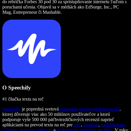
do rebríčka Forbes 30 pod 30 za sprístupňovanie internetu ľuďom s
poruchami učenia. Objavil sa v médiách ako EdSurge, Inc., PC
Mag, Entrepreneur či Mashable.
O Speechify
#1 čítačka textu na reč
Speechify
je popredná svetová
platforma na prevod textu na reč
,
ktorej dôveruje viac ako 50 miliónov používateľov a ktorú
podporuje vyše 500 000 päťhviezdičkových recenzií naprieč
aplikáciami na prevod textu na reč pre
iOS
,
Android
,
rozšírenie pre
Chrome
,
webovú aplikáciu
a
desktopovú aplikáciu pre Mac
. V roku