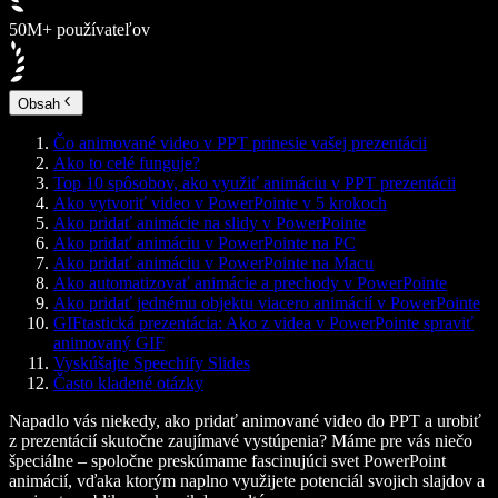
50M+ používateľov
Obsah
Čo animované video v PPT prinesie vašej prezentácii
Ako to celé funguje?
Top 10 spôsobov, ako využiť animáciu v PPT prezentácii
Ako vytvoriť video v PowerPointe v 5 krokoch
Ako pridať animácie na slidy v PowerPointe
Ako pridať animáciu v PowerPointe na PC
Ako pridať animáciu v PowerPointe na Macu
Ako automatizovať animácie a prechody v PowerPointe
Ako pridať jednému objektu viacero animácií v PowerPointe
GIFtastická prezentácia: Ako z videa v PowerPointe spraviť
animovaný GIF
Vyskúšajte Speechify Slides
Často kladené otázky
Napadlo vás niekedy, ako pridať animované video do PPT a urobiť
z prezentácií skutočne zaujímavé vystúpenia? Máme pre vás niečo
špeciálne – spoločne preskúmame fascinujúci svet PowerPoint
animácií, vďaka ktorým naplno využijete potenciál svojich slajdov a