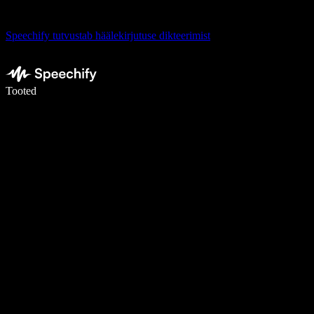
Speechify tutvustab häälekirjutuse dikteerimist
Kirjuta häälega 5× kiiremini
Tooted
Loe lähemalt