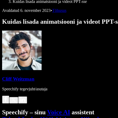
Kuidas lisada animatsiooni ja videot PPT-sse
Avaldatud
6. november 2023
•
Tõhusus
Kuidas lisada animatsiooni ja videot PPT-s
Cliff Weitzman
Speechify tegevjuht/asutaja
Speechify – sinu
Voice AI
assistent