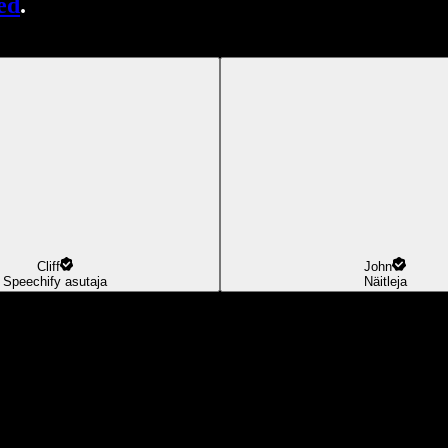
ed
.
Cliff
John
Speechify asutaja
Näitleja