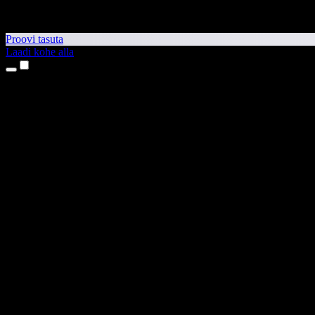
Proovi tasuta
Laadi kohe alla
Tooted
Tekst kõneks
iPhone’i ja iPadi rakendused
Androidi rakendus
Chrome’i laiendus
Edge’i laiendus
Veebirakendus
Maci rakendus
Windowsi rakendus