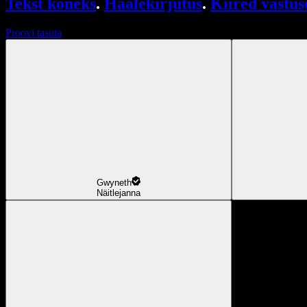
Tekst kõneks
.
Häälekirjutus
.
Kiired vastus
Proovi tasuta
Gwyneth
Näitlejanna