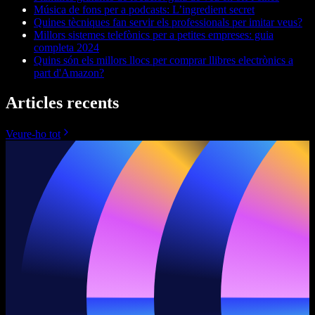
Música de fons per a podcasts: L’ingredient secret
Quines tècniques fan servir els professionals per imitar veus?
Millors sistemes telefònics per a petites empreses: guia
completa 2024
Quins són els millors llocs per comprar llibres electrònics a
part d'Amazon?
Articles recents
Veure-ho tot