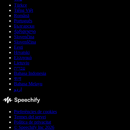
Türkçe
Tiếng Việt
Română
Português
Български
ქართული
Slovenčina
Slovenščina
Eesti
Hrvatski
Ελληνικά
Lietuvių
עברית
Bahasa Indonesia
বাংলা
Bahasa Melayu
اردو
Preferències de cookies
Termes del servei
Política de privacitat
© Speechify Inc 2026