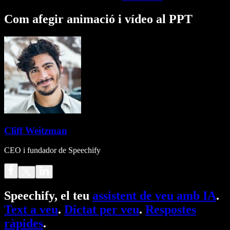
Com afegir animació i vídeo al PPT
Cliff Weitzman
CEO i fundador de Speechify
Speechify, el teu
assistent de veu amb IA
.
Text a veu
.
Dictat per veu
.
Respostes
ràpides
.