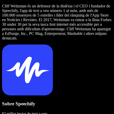
Cliff Weitzman és un defensor de la dislèxia i el CEO i fundador de
Speechify, l'app de text a veu número 1 al món, amb més de
100.000 ressenyes de 5 estrelles i líder del rànquing de l'App Store
en Notícies i Revistes. El 2017, Weitzman va entrar a la llista Forbes
30 under 30 per la seva tasca fent internet més accessible per a
persones amb dificultats d'aprenentatge. Cliff Weitzman ha aparegut
a EdSurge, Inc., PC Mag, Entrepreneur, Mashable i altres mitjans
destacats.
Sobre Speechify
El millor lector de text a veu