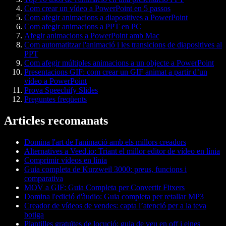
Com crear un vídeo a PowerPoint en 5 passos
Com afegir animacions a diapositives a PowerPoint
Com afegir animacions a PPT en PC
Afegir animacions a PowerPoint amb Mac
Com automatitzar l'animació i les transicions de diapositives al
PPT
Com afegir múltiples animacions a un objecte a PowerPoint
Presentacions GIF: com crear un GIF animat a partir d’un
vídeo a PowerPoint
Prova Speechify Slides
Preguntes freqüents
Articles recomanats
Domina l'art de l'animació amb els millors creadors
Alternatives a Veed.io: Triant el millor editor de vídeo en línia
Comprimir vídeos en línia
Guia completa de Kurzweil 3000: preus, funcions i
comparativa
MOV a GIF: Guia Completa per Convertir Fitxers
Domina l'edició d'àudio: Guia completa per retallar MP3
Creador de vídeos de vendes: capta l’atenció per a la teva
botiga
Plantilles gratuïtes de locució: guia de veu en off i eines