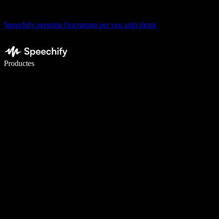
Speechify presenta l'escriptura per veu amb dictat
Escriu 5× més ràpid amb la veu
Productes
Més informació