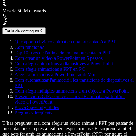
Més de 50 M d'usuaris
Taula de continguts
Què aporta el vídeo animat en una presentació a PPT
Com funciona?
Top 10 usos de l'animació en una presentació PPT
Com crear un vídeo a PowerPoint en 5 passos
Com afegir animacions a diapositives a PowerPoint
Com afegir animacions a PPT en PC
Afegir animacions a PowerPoint amb Mac
Com automatitzar l'animació i les transicions de diapositives al
PPT
Com afegir múltiples animacions a un objecte a PowerPoint
Presentacions GIF: com crear un GIF animat a partir d’un
vídeo a PowerPoint
Prova Speechify Slides
Preguntes freqüents
T’has preguntat mai com afegir un vídeo animat a PPT per passar de
presentacions simples a realment espectaculars? Et sorprendrà tot el
que pots fer amb les animacions a PowerPoint (PPT) per treure el