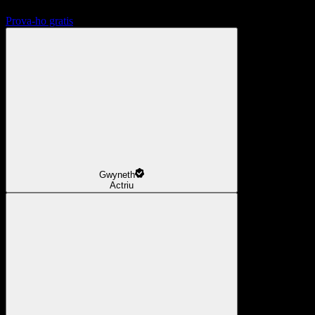
Prova-ho gratis
Gwyneth
Actriu