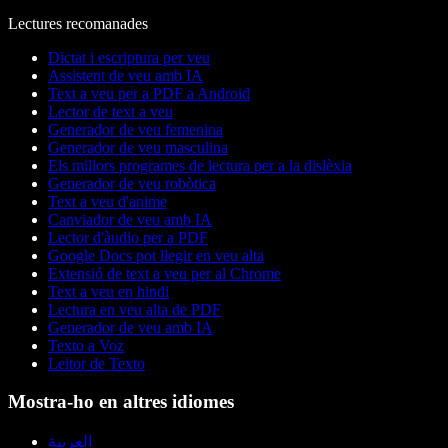
Lectures recomanades
Dictat i escriptura per veu
Assistent de veu amb IA
Text a veu per a PDF a Android
Lector de text a veu
Generador de veu femenina
Generador de veu masculina
Els millors programes de lectura per a la dislèxia
Generador de veu robòtica
Text a veu d'anime
Canviador de veu amb IA
Lector d'àudio per a PDF
Google Docs pot llegir en veu alta
Extensió de text a veu per al Chrome
Text a veu en hindi
Lectura en veu alta de PDF
Generador de veu amb IA
Texto a Voz
Leitor de Texto
Mostra-ho en altres idiomes
العربية