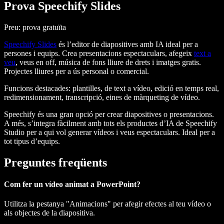
Prova Speechify Slides
Preu: prova gratuïta
Speechify Slides
és l’editor de diapositives amb IA ideal per a
persones i equips. Crea presentacions espectaculars, afegeix
text a
veu
, veus en off, música de fons lliure de drets i imatges gratis.
Projectes lliures per a ús personal o comercial.
Funcions destacades
: plantilles, de text a vídeo, edició en temps real,
redimensionament, transcripció, eines de màrqueting de vídeo.
Speechify és una gran opció per crear diapositives o presentacions.
A més, s’integra fàcilment amb tots els productes d’IA de Speechify
Studio per a qui vol generar vídeos i veus espectaculars. Ideal per a
tot tipus d’equips.
Preguntes freqüents
Com fer un vídeo animat a PowerPoint?
Utilitza la pestanya "Animacions" per afegir efectes al teu vídeo o
als objectes de la diapositiva.