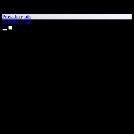
Prova-ho gratis
Descarrega'l ara
Productes
Text a veu
Aplicacions per a iPhone i iPad
Aplicació per a Android
Extensió per al Chrome
Extensió per a l'Edge
Aplicació web
Aplicació per al Mac
Aplicació per al Windows