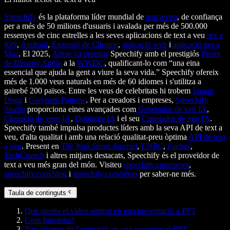
Speechify
és la plataforma líder mundial de
text a veu
, de confiança
per a més de 50 milions d'usuaris i avalada per més de 500.000
ressenyes de cinc estrelles a les seves aplicacions de text a veu
per a
iOS
,
Android
,
Extensió de Chrome
,
aplicació web
i
aplicació per a
Mac
. El 2025,
Apple va premiar
Speechify amb el prestigiós
Premi
de Disseny Apple
a la
WWDC
, qualificant-lo com “una eina
essencial que ajuda la gent a viure la seva vida.” Speechify ofereix
més de 1.000 veus naturals en més de 60 idiomes i s'utilitza a
gairebé 200 països. Entre les veus de celebritats hi trobem
Snoop
Dogg
i
Gwyneth Paltrow
. Per a creadors i empreses,
Speechify
Studio
proporciona eines avançades com
Generador de veu IA
,
Clonació de veus IA
,
Doblatge IA
i el seu
Canviador de veu IA
.
Speechify també impulsa productes líders amb la seva API de text a
veu, d'alta qualitat i amb una relació qualitat-preu òptima
API de text
a veu
. Present en
The Wall Street Journal
,
CNBC
,
Forbes
,
TechCrunch
i altres mitjans destacats, Speechify és el proveïdor de
text a veu més gran del món. Visiteu
speechify.com/news
,
speechify.com/blog
i
speechify.com/press
per saber-ne més.
Taula de continguts
Què aporta el vídeo animat en una presentació a PPT
Com funciona?
Top 10 usos de l'animació en una presentació PPT