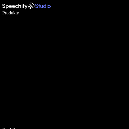
Píšte 5× rýchlejšie pomocou hlasového diktovania
Produkty
Zistiť viac