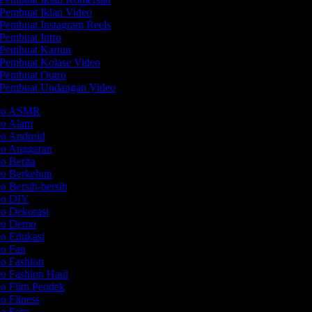
Pembuat Iklan Video
Pembuat Instagram Reels
Pembuat Intro
Pembuat Kartun
Pembuat Kolase Video
Pembuat Outro
Pembuat Undangan Video
deo ASMR
eo Alam
eo Android
eo Anggaran
eo Berita
eo Berkebun
o Bersih-bersih
deo DIY
eo Dekorasi
deo Demo
eo Edukasi
eo Fan
eo Fashion
eo Fashion Haul
eo Film Pendek
eo Fitness
eo Foto