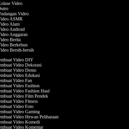
Kolase Video
Outro
 Undangan Video
 Video ASMR
Video Alam
Video Android
Video Anggaran
Video Berita
Video Berkebun
Video Bersih-bersih
mbuat Video DIY
mbuat Video Dekorasi
mbuat Video Demo
mbuat Video Edukasi
mbuat Video Fan
mbuat Video Fashion
mbuat Video Fashion Haul
mbuat Video Film Pendek
mbuat Video Fitness
mbuat Video Foto
mbuat Video Gaming
mbuat Video Hewan Peliharaan
mbuat Video Komedi
mbuat Video Komentar