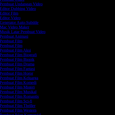
Pembuat Undangan Video
Editor Dubbing Video
Editor Film
Editor Video
Generator Auto-Subtitle
Mac Video Maker
Musik Latar Pembuat Video
Pembuat Animasi
Pembuat Film
Pembuat Film
Pembuat Film Aksi
Pembuat Film Biografi
Pembuat Film Biopik
Pembuat Film Drama
Pembuat Film Fantasi
Pembuat Film Horor
Pembuat Film Keluarga
Pembuat Film Komedi
Pembuat Film Misteri
Pembuat Film Musikal
Pembuat Film Romantis
Pembuat Film Sci-fi
Pembuat Film Thriller
Pembuat Film Western
Pembuat Iklan Komersial