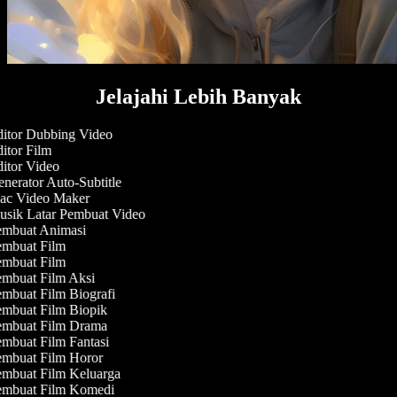
Jelajahi Lebih Banyak
itor Dubbing Video
itor Film
itor Video
nerator Auto-Subtitle
c Video Maker
sik Latar Pembuat Video
mbuat Animasi
mbuat Film
mbuat Film
mbuat Film Aksi
mbuat Film Biografi
mbuat Film Biopik
mbuat Film Drama
mbuat Film Fantasi
mbuat Film Horor
mbuat Film Keluarga
mbuat Film Komedi