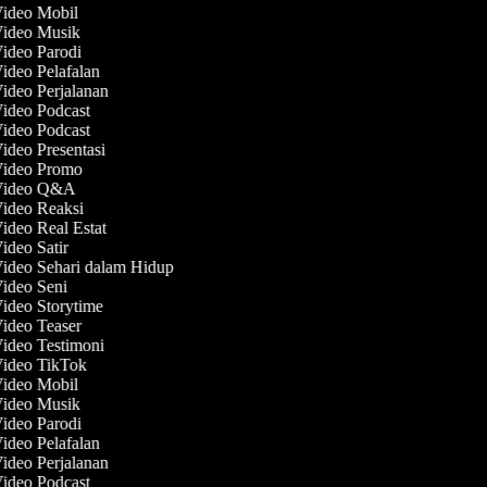
Video Mobil
Video Musik
Video Parodi
Video Pelafalan
Video Perjalanan
Video Podcast
Video Podcast
Video Presentasi
 Video Promo
 Video Q&A
Video Reaksi
Video Real Estat
Video Satir
Video Sehari dalam Hidup
Video Seni
Video Storytime
Video Teaser
Video Testimoni
Video TikTok
Video Mobil
Video Musik
Video Parodi
Video Pelafalan
Video Perjalanan
Video Podcast