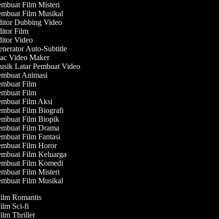
mbuat Film Misteri
mbuat Film Musikal
itor Dubbing Video
itor Film
itor Video
nerator Auto-Subtitle
c Video Maker
sik Latar Pembuat Video
mbuat Animasi
mbuat Film
mbuat Film
mbuat Film Aksi
mbuat Film Biografi
mbuat Film Biopik
mbuat Film Drama
mbuat Film Fantasi
mbuat Film Horor
mbuat Film Keluarga
mbuat Film Komedi
mbuat Film Misteri
mbuat Film Musikal
Film Romantis
ilm Sci-fi
ilm Thriller