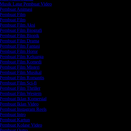
Musik Latar Pembuat Video
Pembuat Animasi
Pembuat Film
Pembuat Film
Pembuat Film Aksi
Pembuat Film Biografi
Pembuat Film Biopik
Pembuat Film Drama
Pembuat Film Fantasi
Pembuat Film Horor
Pembuat Film Keluarga
Pembuat Film Komedi
Pembuat Film Misteri
Pembuat Film Musikal
Pembuat Film Romantis
Pembuat Film Sci-fi
Pembuat Film Thriller
Pembuat Film Western
Pembuat Iklan Komersial
Pembuat Iklan Video
Pembuat Instagram Reels
Pembuat Intro
Pembuat Kartun
Pembuat Kolase Video
Pembuat Outro