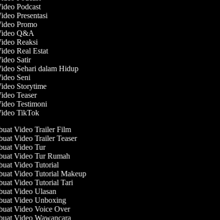
Video Podcast
Video Presentasi
 Video Promo
 Video Q&A
Video Reaksi
Video Real Estat
Video Satir
Video Sehari dalam Hidup
Video Seni
Video Storytime
Video Teaser
Video Testimoni
Video TikTok
at Video Trailer Film
at Video Trailer Teaser
uat Video Tur
uat Video Tur Rumah
at Video Tutorial
at Video Tutorial Makeup
at Video Tutorial Tari
uat Video Ulasan
uat Video Unboxing
uat Video Voice Over
uat Video Wawancara