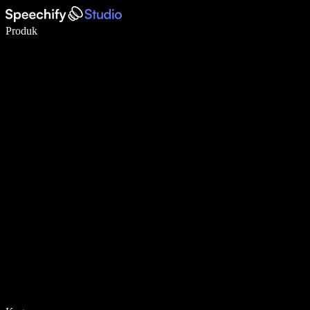
Menulis 5× lebih cepat dengan dikte suara
Produk
Pelajari lebih lanjut