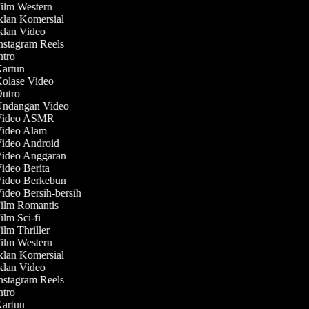
Film Western
Iklan Komersial
Iklan Video
Instagram Reels
Intro
Kartun
Kolase Video
Outro
 Undangan Video
 Video ASMR
Video Alam
Video Android
Video Anggaran
Video Berita
Video Berkebun
Video Bersih-bersih
Film Romantis
ilm Sci-fi
ilm Thriller
Film Western
Iklan Komersial
Iklan Video
Instagram Reels
Intro
Kartun