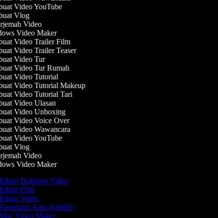
uat Video YouTube
uat Vlog
rjemah Video
ows Video Maker
at Video Trailer Film
at Video Trailer Teaser
uat Video Tur
uat Video Tur Rumah
at Video Tutorial
at Video Tutorial Makeup
at Video Tutorial Tari
uat Video Ulasan
uat Video Unboxing
uat Video Voice Over
uat Video Wawancara
uat Video YouTube
uat Vlog
rjemah Video
ows Video Maker
Editor Dubbing Video
Editor Film
Editor Video
Generator Auto-Subtitle
Mac Video Maker