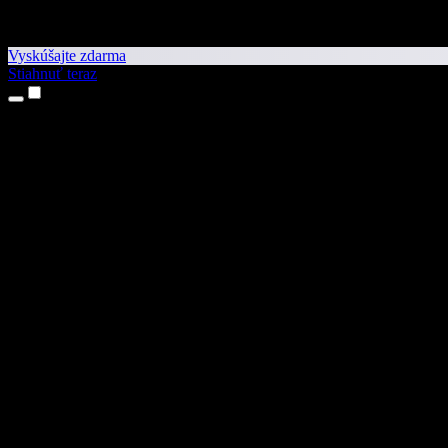
Vyskúšajte zdarma
Stiahnuť teraz
Produkty
Prevod textu na reč
Aplikácie pre iPhone a iPad
Aplikácia pre Android
Rozšírenie pre Chrome
Rozšírenie pre Edge
Webová aplikácia
Aplikácia pre Mac
Aplikácia pre Windows