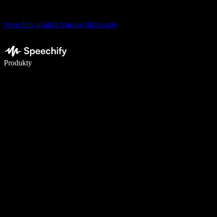
Speechify uvádza hlasové diktovanie
Píšte 5× rýchlejšie pomocou hlasového diktovania
Produkty
Zistiť viac