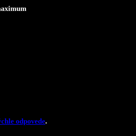
a maximum
chle odpovede
.