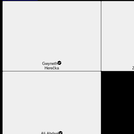
Gwyneth
Herečka
Z
Ali Abdaal