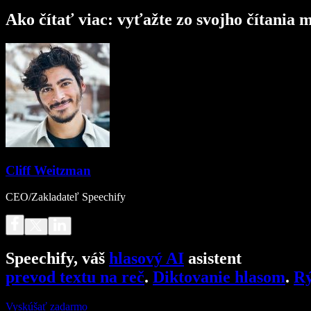
Ako čítať viac: vyťažte zo svojho čítani
Cliff Weitzman
CEO/Zakladateľ Speechify
Speechify, váš
hlasový AI
asistent
prevod textu na reč
.
Diktovanie hlasom
.
Rý
Vyskúšať zadarmo