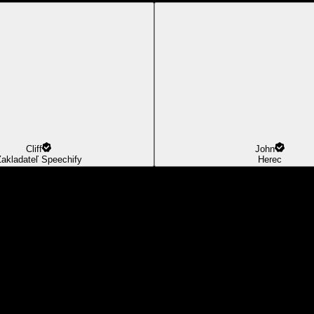
Cliff
John
akladateľ Speechify
Herec