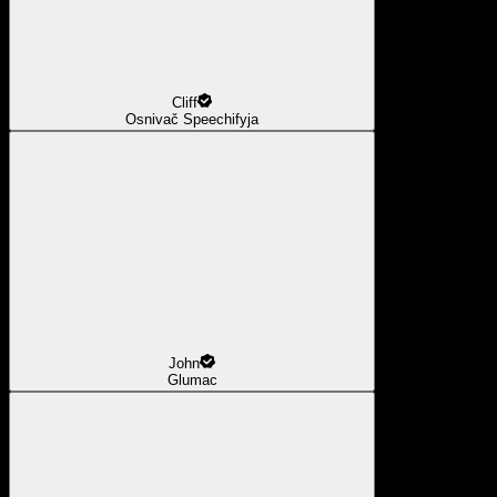
Cliff
Osnivač Speechifyja
John
Glumac