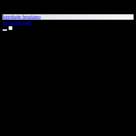
Isprobajte besplatno
Preuzmite sada
Proizvodi
Pretvaranje teksta u govor
Aplikacije za iPhone i iPad
Aplikacija za Android
Proširenje za Chrome
Proširenje za Edge
Web-aplikacija
Aplikacija za Mac
Aplikacija za Windows