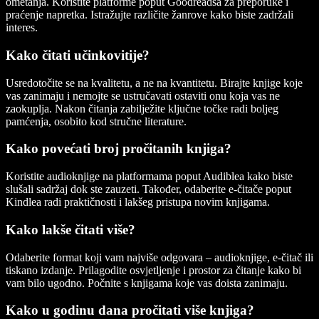
ometanja. Koristite platforme poput Goodreadsa za preporuke i
praćenje napretka. Istražujte različite žanrove kako biste zadržali
interes.
Kako čitati učinkovitije?
Usredotočite se na kvalitetu, a ne na kvantitetu. Birajte knjige koje
vas zanimaju i nemojte se ustručavati ostaviti onu koja vas ne
zaokuplja. Nakon čitanja zabilježite ključne točke radi boljeg
pamćenja, osobito kod stručne literature.
Kako povećati broj pročitanih knjiga?
Koristite audioknjige na platformama poput Audiblea kako biste
slušali sadržaj dok ste zauzeti. Također, odaberite e-čitače poput
Kindlea radi praktičnosti i lakšeg pristupa novim knjigama.
Kako lakše čitati više?
Odaberite format koji vam najviše odgovara – audioknjige, e-čitač ili
tiskano izdanje. Prilagodite osvjetljenje i prostor za čitanje kako bi
vam bilo ugodno. Počnite s knjigama koje vas doista zanimaju.
Kako u godinu dana pročitati više knjiga?