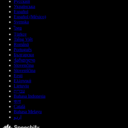
Русский
Українська
Español
Español (México)
Svenska
ไทย
Türkçe
Tiếng Việt
Română
Português
Български
ქართული
Slovenčina
Slovenščina
Eesti
Ελληνικά
Lietuvių
עברית
Bahasa Indonesia
বাংলা
Català
Bahasa Melayu
اردو