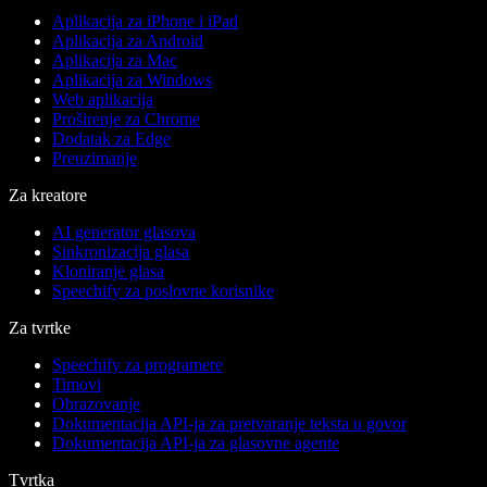
Aplikacija za iPhone i iPad
Aplikacija za Android
Aplikacija za Mac
Aplikacija za Windows
Web aplikacija
Proširenje za Chrome
Dodatak za Edge
Preuzimanje
Za kreatore
AI generator glasova
Sinkronizacija glasa
Kloniranje glasa
Speechify za poslovne korisnike
Za tvrtke
Speechify za programere
Timovi
Obrazovanje
Dokumentacija API-ja za pretvaranje teksta u govor
Dokumentacija API-ja za glasovne agente
Tvrtka