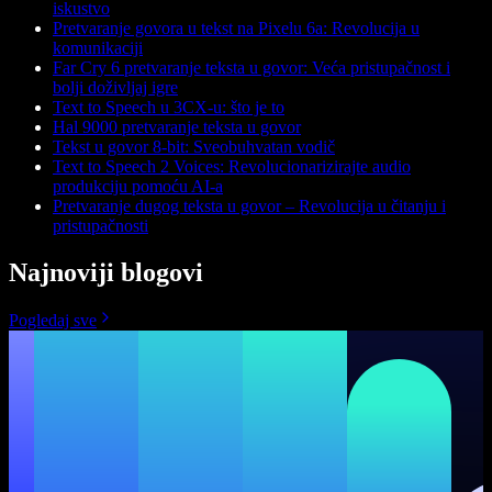
iskustvo
Pretvaranje govora u tekst na Pixelu 6a: Revolucija u
komunikaciji
Far Cry 6 pretvaranje teksta u govor: Veća pristupačnost i
bolji doživljaj igre
Text to Speech u 3CX-u: što je to
Hal 9000 pretvaranje teksta u govor
Tekst u govor 8-bit: Sveobuhvatan vodič
Text to Speech 2 Voices: Revolucionarizirajte audio
produkciju pomoću AI-a
Pretvaranje dugog teksta u govor – Revolucija u čitanju i
pristupačnosti
Najnoviji blogovi
Pogledaj sve