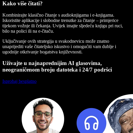
Kako više čitati?
Kombinirajte klasično čitanje s audioknjigama i e-knjigama.
Iskoristite aplikacije i slobodne trenutke za čitanje – primjerice
tijekom vožnje ili čekanja. Uvijek imajte sljedeću knjigu pri ruci,
bilo na polici ili na e-čitaču.
Uključivanje ovih strategija u svakodnevicu može znatno
unaprijediti vaše čitateljsko iskustvo i omogućiti vam dublje i
ugodnije otkrivanje bogatstva književnosti.
Uživajte u najnaprednijim AI glasovima,
neograničenom broju datoteka i 24/7 podršci
Isprobaj besplatno