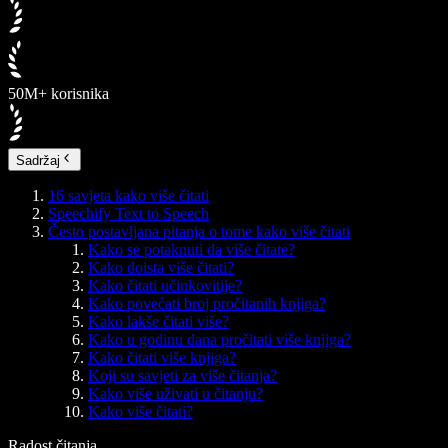
50M+ korisnika
Sadržaj
16 savjeta kako više čitati
Speechify Text to Speech
Često postavljana pitanja o tome kako više čitati
Kako se potaknuti da više čitate?
Kako doista više čitati?
Kako čitati učinkovitije?
Kako povećati broj pročitanih knjiga?
Kako lakše čitati više?
Kako u godinu dana pročitati više knjiga?
Kako čitati više knjiga?
Koji su savjeti za više čitanja?
Kako više uživati u čitanju?
Kako više čitati?
Radost čitanja