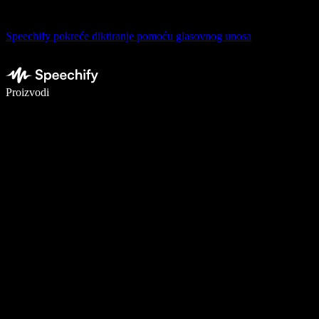
Speechify pokreće diktiranje pomoću glasovnog unosa
Pišite 5× brže uz glasovno diktiranje
Proizvodi
Saznajte više