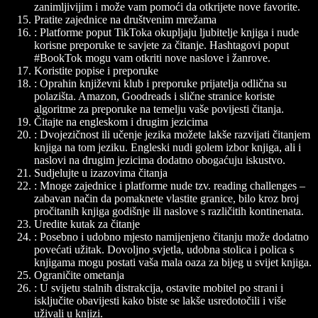
zanimljivijim i može vam pomoći da otkrijete nove favorite.
Pratite zajednice na društvenim mrežama
: Platforme poput TikToka okupljaju ljubitelje knjiga i nude
korisne preporuke te savjete za čitanje. Hashtagovi poput
#BookTok mogu vam otkriti nove naslove i žanrove.
Koristite popise i preporuke
: Oprahin književni klub i preporuke prijatelja odlična su
polazišta. Amazon, Goodreads i slične stranice koriste
algoritme za preporuke na temelju vaše povijesti čitanja.
Čitajte na engleskom i drugim jezicima
: Dvojezičnost ili učenje jezika možete lakše razvijati čitanjem
knjiga na tom jeziku. Engleski nudi golem izbor knjiga, ali i
naslovi na drugim jezicima dodatno obogaćuju iskustvo.
Sudjelujte u izazovima čitanja
: Mnoge zajednice i platforme nude tzv. reading challenges –
zabavan način da pomaknete vlastite granice, bilo kroz broj
pročitanih knjiga godišnje ili naslove s različitih kontinenata.
Uredite kutak za čitanje
: Posebno i udobno mjesto namijenjeno čitanju može dodatno
povećati užitak. Dovoljno svjetla, udobna stolica i polica s
knjigama mogu postati vaša mala oaza za bijeg u svijet knjiga.
Ograničite ometanja
: U svijetu stalnih distrakcija, ostavite mobitel po strani i
isključite obavijesti kako biste se lakše usredotočili i više
uživali u knjizi.