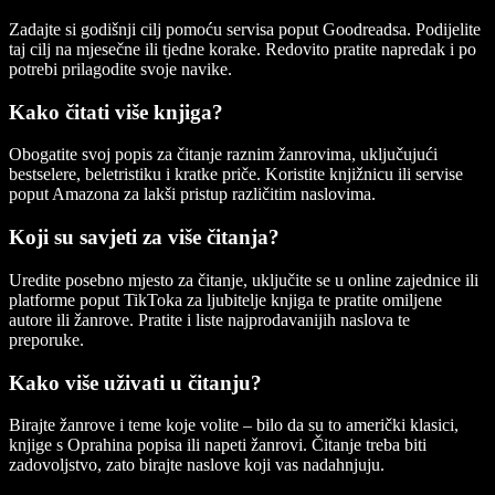
Zadajte si godišnji cilj pomoću servisa poput Goodreadsa. Podijelite
taj cilj na mjesečne ili tjedne korake. Redovito pratite napredak i po
potrebi prilagodite svoje navike.
Kako čitati više knjiga?
Obogatite svoj popis za čitanje raznim žanrovima, uključujući
bestselere, beletristiku i kratke priče. Koristite knjižnicu ili servise
poput Amazona za lakši pristup različitim naslovima.
Koji su savjeti za više čitanja?
Uredite posebno mjesto za čitanje, uključite se u online zajednice ili
platforme poput TikToka za ljubitelje knjiga te pratite omiljene
autore ili žanrove. Pratite i liste najprodavanijih naslova te
preporuke.
Kako više uživati u čitanju?
Birajte žanrove i teme koje volite – bilo da su to američki klasici,
knjige s Oprahina popisa ili napeti žanrovi. Čitanje treba biti
zadovoljstvo, zato birajte naslove koji vas nadahnjuju.