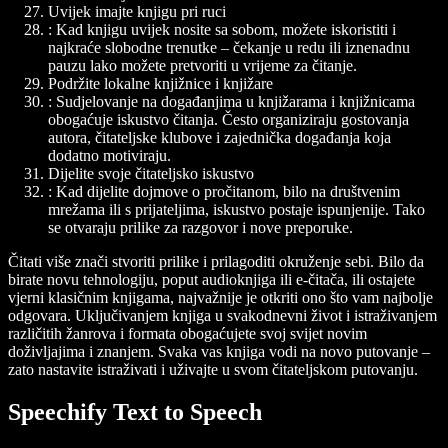
Uvijek imajte knjigu pri ruci
: Kad knjigu uvijek nosite sa sobom, možete iskoristiti i
najkraće slobodne trenutke – čekanje u redu ili iznenadnu
pauzu lako možete pretvoriti u vrijeme za čitanje.
Podržite lokalne knjižnice i knjižare
: Sudjelovanje na događanjima u knjižarama i knjižnicama
obogaćuje iskustvo čitanja. Često organiziraju gostovanja
autora, čitateljske klubove i zajednička događanja koja
dodatno motiviraju.
Dijelite svoje čitateljsko iskustvo
: Kad dijelite dojmove o pročitanom, bilo na društvenim
mrežama ili s prijateljima, iskustvo postaje ispunjenije. Tako
se otvaraju prilike za razgovor i nove preporuke.
Čitati više znači stvoriti prilike i prilagoditi okruženje sebi. Bilo da
birate novu tehnologiju, poput audioknjiga ili e-čitača, ili ostajete
vjerni klasičnim knjigama, najvažnije je otkriti ono što vam najbolje
odgovara. Uključivanjem knjiga u svakodnevni život i istraživanjem
različitih žanrova i formata obogaćujete svoj svijet novim
doživljajima i znanjem. Svaka vas knjiga vodi na novo putovanje –
zato nastavite istraživati i uživajte u svom čitateljskom putovanju.
Speechify Text to Speech