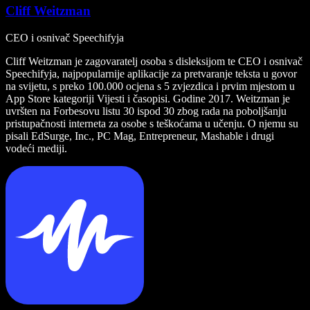
Cliff Weitzman
CEO i osnivač Speechifyja
Cliff Weitzman je zagovaratelj osoba s disleksijom te CEO i osnivač
Speechifyja, najpopularnije aplikacije za pretvaranje teksta u govor
na svijetu, s preko 100.000 ocjena s 5 zvjezdica i prvim mjestom u
App Store kategoriji Vijesti i časopisi. Godine 2017. Weitzman je
uvršten na Forbesovu listu 30 ispod 30 zbog rada na poboljšanju
pristupačnosti interneta za osobe s teškoćama u učenju. O njemu su
pisali EdSurge, Inc., PC Mag, Entrepreneur, Mashable i drugi
vodeći mediji.