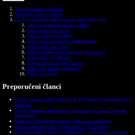
16 savjeta kako više čitati
Speechify Text to Speech
Često postavljana pitanja o tome kako više čitati
Kako se potaknuti da više čitate?
Kako doista više čitati?
Kako čitati učinkovitije?
Kako povećati broj pročitanih knjiga?
Kako lakše čitati više?
Kako u godinu dana pročitati više knjiga?
Kako čitati više knjiga?
Koji su savjeti za više čitanja?
Kako više uživati u čitanju?
Kako više čitati?
Preporučeni članci
Text to Speech Xbox Party Chat: Poboljšanje komunikacije u
gamingu
Text to Speech u Windows 8: Snalaženje u svijetu govorne
tehnologije
Radionica čitanja: Razvijanje čitatelja za cijeli život
Text to Speech Reddit: Vodič za TTS na Redditu
Text-to-speech u sustavu Windows 7: Unaprijedite digitalno