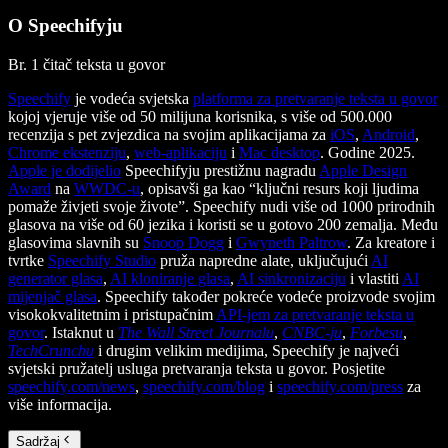
O Speechifyju
Br. 1 čitač teksta u govor
Speechify
je vodeća svjetska
platforma za pretvaranje teksta u govor
kojoj vjeruje više od 50 milijuna korisnika, s više od 500.000
recenzija s pet zvjezdica na svojim aplikacijama za
iOS
,
Android
,
Chrome ekstenziju
,
web-aplikaciju
i
Mac desktop
. Godine 2025.
Apple je dodijelio
Speechifyju prestižnu nagradu
Apple Design
Award
na
WWDC-u
, opisavši ga kao “ključni resurs koji ljudima
pomaže živjeti svoje živote”. Speechify nudi više od 1000 prirodnih
glasova na više od 60 jezika i koristi se u gotovo 200 zemalja. Među
glasovima slavnih su
Snoop Dogg
i
Gwyneth Paltrow
. Za kreatore i
tvrtke
Speechify Studio
pruža napredne alate, uključujući
AI
generator glasa
,
AI kloniranje glasa
,
AI sinkronizaciju
i vlastiti
AI
mijenjač glasa
. Speechify također pokreće vodeće proizvode svojim
visokokvalitetnim i pristupačnim
API-jem za pretvaranje teksta u
govor
. Istaknut u
The Wall Street Journalu
,
CNBC-ju
,
Forbesu
,
TechCrunchu
i drugim velikim medijima, Speechify je najveći
svjetski pružatelj usluga pretvaranja teksta u govor. Posjetite
speechify.com/news
,
speechify.com/blog
i
speechify.com/press
za
više informacija.
Sadržaj