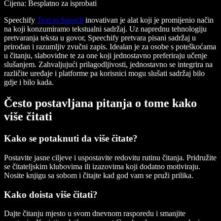
Cijena
: Besplatno za isprobati
Speechify
Text to Speech
inovativan je alat koji je promijenio način
na koji konzumiramo tekstualni sadržaj. Uz naprednu tehnologiju
pretvaranja teksta u govor, Speechify pretvara pisani sadržaj u
prirodan i razumljiv zvučni zapis. Idealan je za osobe s poteškoćama
u čitanju, slabovidne te za one koji jednostavno preferiraju učenje
slušanjem. Zahvaljujući prilagodljivosti, jednostavno se integrira na
različite uređaje i platforme pa korisnici mogu slušati sadržaj bilo
gdje i bilo kada.
Često postavljana pitanja o tome kako
više čitati
Kako se potaknuti da više čitate?
Postavite jasne ciljeve i uspostavite redovitu rutinu čitanja. Pridružite
se čitateljskim klubovima ili izazovima koji dodatno motiviraju.
Nosite knjigu sa sobom i čitajte kad god vam se pruži prilika.
Kako doista više čitati?
Dajte čitanju mjesto u svom dnevnom rasporedu i smanjite