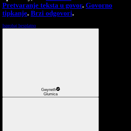
Pretvaranje teksta u govor
.
Govorno
tipkanje
.
Brzi odgovori
.
Isprobaj besplatno
Gwyneth
Glumica