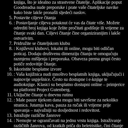
knjiga, što je idealno za strastvene čitatelje. Aplikacije poput
Goodreadsa nude preporuke i prate vaše čitateljske navike
kako biste lakše pronašli sljedeći naslov.
Postavite ciljeve čitanja
: Postavljanje ciljeva potaknut će vas da čitate više. Možete
odrediti broj knjiga koje želite pročitati godišnje ili vrijeme za
čitanje svaki dan. Ciljevi čitanje čine organiziranijim i lakše
ostvarivim.
Pridružite se čitateljskom klubu
: Književni klubovi, lokalni ili online, mogu biti odličan
poticaj. Dodaju društvenu dimenziju čitanju te omogućuju
razmjenu mišljenja i preporuka. Obaveza prema grupi često
potiče redovitije čitanje.
Iskoristite besplatne izvore
: Vaša knjižnica nudi mnoštvo besplatnih knjiga, uključujući i
najnovije uspješnice. Često su dostupne i e-knjige te
audioknjige. Klasici su besplatno dostupni online – primjerice
na platformi Project Gutenberg.
Uključite čitanje u dnevnu rutinu
: Male pauze tijekom dana mogu biti savršene za nekoliko
stranica. Jutarnja kava, pauza za ručak ili vrijeme prije
spavanja – najvažniji su dosljednost i redovitost.
Istražujte različite žanrove
: Nemojte se ograničavati na jednu vrstu knjiga. Istraživanje
različitih žanrova, od kratkih priča do beletristike, čini čitanje