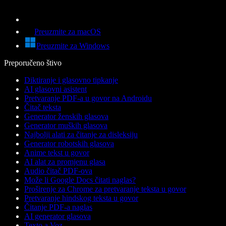
Preuzmite za macOS
Preuzmite za Windows
Preporučeno štivo
Diktiranje i glasovno tipkanje
AI glasovni asistent
Pretvaranje PDF-a u govor na Androidu
Čitač teksta
Generator ženskih glasova
Generator muških glasova
Najbolji alati za čitanje za disleksiju
Generator robotskih glasova
Anime tekst u govor
AI alat za promjenu glasa
Audio čitač PDF-ova
Može li Google Docs čitati naglas?
Proširenje za Chrome za pretvaranje teksta u govor
Pretvaranje hindskog teksta u govor
Čitanje PDF-a naglas
AI generator glasova
Texto a Voz