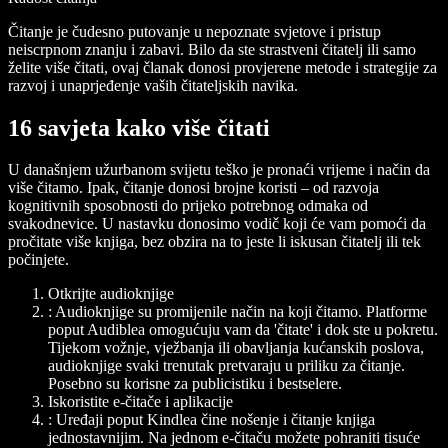
Čitanje je čudesno putovanje u nepoznate svjetove i pristup
neiscrpnom znanju i zabavi. Bilo da ste strastveni čitatelj ili samo
želite više čitati, ovaj članak donosi provjerene metode i strategije za
razvoj i unaprjeđenje vaših čitateljskih navika.
16 savjeta kako više čitati
U današnjem užurbanom svijetu teško je pronaći vrijeme i način da
više čitamo. Ipak, čitanje donosi brojne koristi – od razvoja
kognitivnih sposobnosti do prijeko potrebnog odmaka od
svakodnevice. U nastavku donosimo vodič koji će vam pomoći da
pročitate više knjiga, bez obzira na to jeste li iskusan čitatelj ili tek
počinjete.
Otkrijte audioknjige
: Audioknjige su promijenile način na koji čitamo. Platforme
poput Audiblea omogućuju vam da 'čitate' i dok ste u pokretu.
Tijekom vožnje, vježbanja ili obavljanja kućanskih poslova,
audioknjige svaki trenutak pretvaraju u priliku za čitanje.
Posebno su korisne za publicistiku i bestselere.
Iskoristite e-čitače i aplikacije
: Uređaji poput Kindlea čine nošenje i čitanje knjiga
jednostavnijim. Na jednom e-čitaču možete pohraniti tisuće