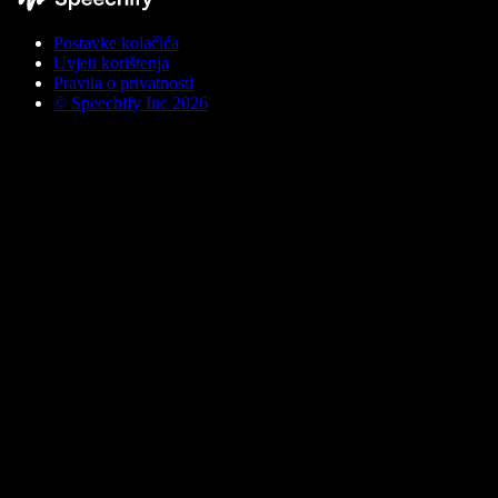
Postavke kolačića
Uvjeti korištenja
Pravila o privatnosti
© Speechify Inc 2026