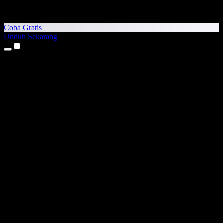
Coba Gratis
Unduh Sekarang
Produk
Teks ke Suara
Aplikasi iPhone & iPad
Aplikasi Android
Ekstensi Chrome
Ekstensi Edge
Aplikasi Web
Aplikasi Mac
Aplikasi Windows