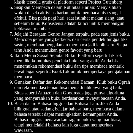
klasik tersedia gratis di platform seperti Project Gutenberg.
Sisipkan Membaca dalam Rutinitas Harian
: Menyisihkan
waktu di sela aktivitas harian untuk membaca bisa sangat
efektif. Bisa pada pagi hari, saat istirahat makan siang, atau
sebelum tidur. Konsistensi adalah kunci untuk membangun
kebiasaan membaca.
Jelajahi Beragam Genre
: Jangan terpaku pada satu jenis buku.
Mencoba genre yang berbeda, dari cerita pendek hingga fiksi
sastra, membuat pengalaman membaca jadi lebih seru. Siapa
tahu Anda menemukan genre favorit yang baru.
Ikuti Media Sosial Seputar Buku
: Platform seperti TikTok
memiliki komunitas pencinta buku yang aktif. Anda bisa
menemukan rekomendasi buku dan tips membaca menarik
lewat tagar seperti #BookTok untuk memperkaya pengalaman
membaca.
Gunakan Daftar dan Rekomendasi Bacaan
: Klub buku Oprah
dan rekomendasi teman bisa menjadi titik awal yang baik.
Situs seperti Amazon dan Goodreads juga punya algoritma
yang menyarankan buku berdasarkan riwayat bacaan Anda.
Baca dalam Bahasa Inggris dan Bahasa Lain
: Jika Anda
bilingual atau sedang belajar bahasa baru, membaca dalam
bahasa tersebut dapat meningkatkan kemampuan Anda.
Bahasa Inggris menawarkan ragam buku yang luar biasa,
tetapi menjelajahi bahasa lain juga dapat memperluas
wawasan.