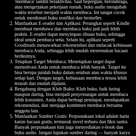
'membaca' sambil beraktivitas. Saat bepergian, berolahraga,
atau mengerjakan pekerjaan rumah, buku audio mengubah
waktu tersebut menjadi waktu membaca. Ini sangat cocok
untuk menikmati buku nonfiksi dan bestseller.
Manfaatkan E-reader dan Aplikasi:
Perangkat seperti Kindle
membuat membawa dan membaca buku jadi jauh lebih
praktis. E-reader dapat menyimpan ribuan buku, sehingga
ideal untuk pembaca setia. Selain itu, aplikasi seperti
Goodreads menawarkan rekomendasi dan melacak kebiasaan
membaca Anda, sehingga lebih mudah menemukan bacaan
berikutnya.
Tetapkan Target Membaca
: Menetapkan target dapat
memotivasi Anda untuk membaca lebih banyak. Target itu
bisa berupa jumlah buku dalam setahun atau waktu khusus
setiap hari. Dengan target, kebiasaan membaca terasa lebih
terarah dan mudah dijalani.
Bergabung dengan Klub Buku
: Klub buku, baik luring
maupun daring, bisa menjadi penyemangat untuk membaca
lebih konsisten. Anda dapat berbagi pendapat, mendapatkan
rekomendasi, dan menjaga komitmen membaca bersama
anggota lain.
Manfaatkan Sumber Gratis
: Perpustakaan lokal adalah harta
karun bacaan gratis, termasuk novel terbaru dan fiksi sastra.
Banyak perpustakaan kini juga menyediakan e-book dan
buku audio. Jangan lupakan sumber daring — banyak karya