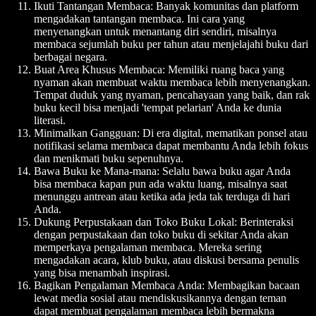
Ikuti Tantangan Membaca
: Banyak komunitas dan platform
mengadakan tantangan membaca. Ini cara yang
menyenangkan untuk menantang diri sendiri, misalnya
membaca sejumlah buku per tahun atau menjelajahi buku dari
berbagai negara.
Buat Area Khusus Membaca
: Memiliki ruang baca yang
nyaman akan membuat waktu membaca lebih menyenangkan.
Tempat duduk yang nyaman, pencahayaan yang baik, dan rak
buku kecil bisa menjadi 'tempat pelarian' Anda ke dunia
literasi.
Minimalkan Gangguan
: Di era digital, mematikan ponsel atau
notifikasi selama membaca dapat membantu Anda lebih fokus
dan menikmati buku sepenuhnya.
Bawa Buku ke Mana-mana
: Selalu bawa buku agar Anda
bisa membaca kapan pun ada waktu luang, misalnya saat
menunggu antrean atau ketika ada jeda tak terduga di hari
Anda.
Dukung Perpustakaan dan Toko Buku Lokal
: Berinteraksi
dengan perpustakaan dan toko buku di sekitar Anda akan
memperkaya pengalaman membaca. Mereka sering
mengadakan acara, klub buku, atau diskusi bersama penulis
yang bisa menambah inspirasi.
Bagikan Pengalaman Membaca Anda
: Membagikan bacaan
lewat media sosial atau mendiskusikannya dengan teman
dapat membuat pengalaman membaca lebih bermakna