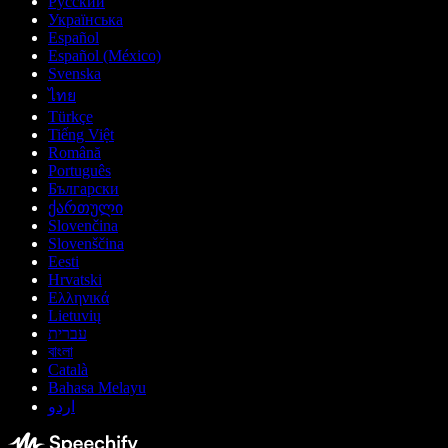
Русский
Українська
Español
Español (México)
Svenska
ไทย
Türkçe
Tiếng Việt
Română
Português
Български
ქართული
Slovenčina
Slovenščina
Eesti
Hrvatski
Ελληνικά
Lietuvių
עברית
বাংলা
Català
Bahasa Melayu
اردو