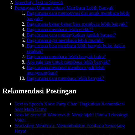
Speechify Text to Speech
Pertanyaan Umum tentang Membaca Lebih Banyak
Bagaimana cara memotivasi diri untuk membaca lebih
banyak?
Bagaimana benar-benar bisa membaca lebih banyak?
Bagaimana membaca lebih efektif?
Bagaimana cara meningkatkan jumlah bacaan?
Bagaimana agar membaca lebih mudah?
Bagaimana bisa membaca lebih banyak buku dalam
setahun?
Bagaimana membaca lebih banyak buku?
Apa saja tips untuk membaca lebih banyak?
Bagaimana membuat membaca jadi lebih
menyenangkan?
Bagaimana cara membaca lebih banyak?
Rekomendasi Postingan
Text to Speech Xbox Party Chat: Tingkatkan Komunikasi
Saat Main Game
Teks ke Suara di Windows 8: Menjelajahi Dunia Teknologi
Vokal
Workshop Membaca: Menumbuhkan Pembaca Sepanjang
Hayat