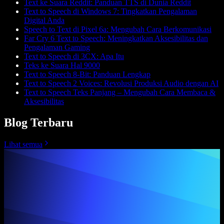
Text ke Suara Reddit: Panduan TTS di Dunia Reddit
Text to Speech di Windows 7: Tingkatkan Pengalaman
Digital Anda
Speech to Text di Pixel 6a: Mengubah Cara Berkomunikasi
Far Cry 6 Text to Speech: Meningkatkan Aksesibilitas dan
Pengalaman Gaming
Text to Speech di 3CX: Apa Itu
Teks ke Suara Hal 9000
Text to Speech 8-Bit: Panduan Lengkap
Text to Speech 2 Voices: Revolusi Produksi Audio dengan AI
Text to Speech Teks Panjang – Mengubah Cara Membaca &
Aksesibilitas
Blog Terbaru
Lihat semua