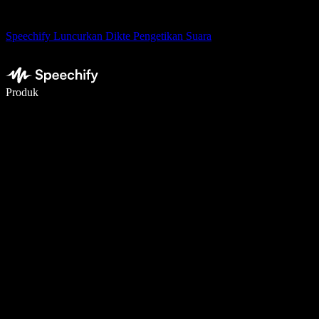
Speechify Luncurkan Dikte Pengetikan Suara
Menulis 5× lebih cepat dengan dikte suara
Produk
Pelajari lebih lanjut