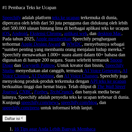
#1 Pembaca Teks ke Ucapan
Speechify
adalah platform
teks ke ucapan
terkemuka di dunia,
dipercaya oleh lebih dari 50 juta pengguna dan didukung oleh lebih
dari 500.000 ulasan bintang lima di berbagai aplikasi teks ke ucapan
iOS
,
Android
,
Ekstensi Chrome
,
aplikasi web
, dan
desktop Mac
.
Pada tahun 2025,
Apple memberikan
Speechify penghargaan
terhormat
Apple Design Award
di
WWDC
, menyebutnya sebagai
“sumber penting yang membantu orang menjalani hidup mereka.”
Speechify menawarkan 1.000+ suara alami dalam 60+ bahasa dan
digunakan di hampir 200 negara. Suara selebriti termasuk
Snoop
Dogg
dan
Gwyneth Paltrow
. Untuk kreator dan bisnis,
Speechify
Studio
menyediakan alat canggih, termasuk
AI Voice Generator
,
AI
Voice Cloning
,
AI Dubbing
, dan
AI Voice Changer
. Speechify juga
menyokong produk-produk terkemuka dengan
API teks ke ucapan
berkualitas tinggi dan hemat biaya. Telah diliput di
The Wall Street
Journal
,
CNBC
,
Forbes
,
TechCrunch
, dan banyak media besar
lainnya, Speechify adalah penyedia teks ke ucapan terbesar di dunia.
Kunjungi
speechify.com/news
,
speechify.com/blog
, dan
speechify.com/press
untuk informasi lebih lanjut.
Daftar isi
16 Tips agar Anda Lebih Banyak Membaca