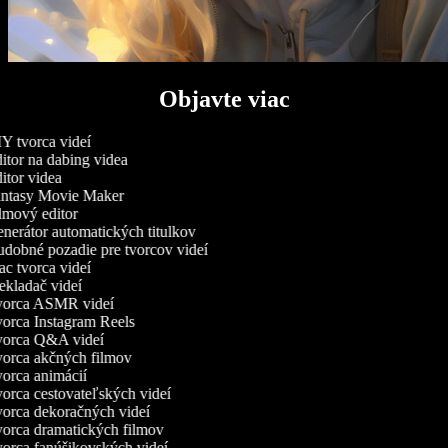
Objavte viac
Y tvorca videí
tor na dabing videa
tor videa
ntasy Movie Maker
lmový editor
nerátor automatických titulkov
dobné pozadie pre tvorcov videí
c tvorca videí
kladač videí
orca ASMR videí
orca Instagram Reels
orca Q&A videí
orca akčných filmov
orca animácií
orca cestovateľských videí
orca dekoračných videí
orca dramatických filmov
orca fanúšikovských videí