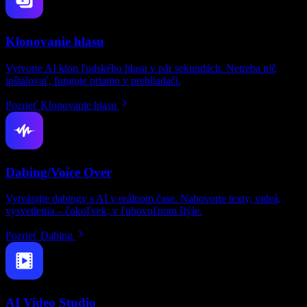
Klonovanie hlasu
Vytvorte AI klon ľudského hlasu v pár sekundách. Netreba nič
inštalovať, funguje priamo v prehliadači.
Pozrieť Klonovanie hlasu
Dabing/Voice Over
Vytvárajte dabingy s AI v reálnom čase. Nahovorte texty, videá,
vysvetlenia – čokoľvek, v ľubovoľnom štýle.
Pozrieť Dabing
AI Video Studio