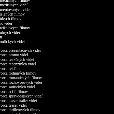
omediálnych filmov
omediálnych videí
omentovaných videí
reslených filmov
rátkych filmov
ric videí
uzikálových filmov
ódnych videí
utr
arodických videí
orca prezentačných videí
orca promo videí
orca reakčných videí
orca recenzných videí
orca reklám
orca rodinných filmov
orca romantických filmov
orca rozhovorových videí
rca satirických videí
rca sci-fi filmov
orca spravodajských videí
rca teaser trailer videí
rca teaser videí
rca thrillerových filmov