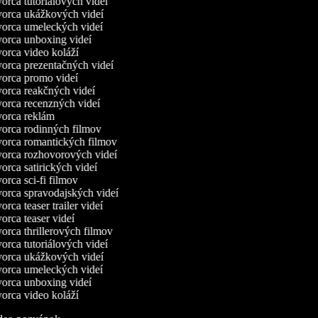
rca tutoriálových videí
orca ukážkových videí
orca umeleckých videí
orca unboxing videí
orca video koláží
orca prezentačných videí
orca promo videí
orca reakčných videí
orca recenzných videí
orca reklám
orca rodinných filmov
orca romantických filmov
orca rozhovorových videí
rca satirických videí
rca sci-fi filmov
orca spravodajských videí
rca teaser trailer videí
rca teaser videí
rca thrillerových filmov
rca tutoriálových videí
orca ukážkových videí
orca umeleckých videí
orca unboxing videí
orca video koláží