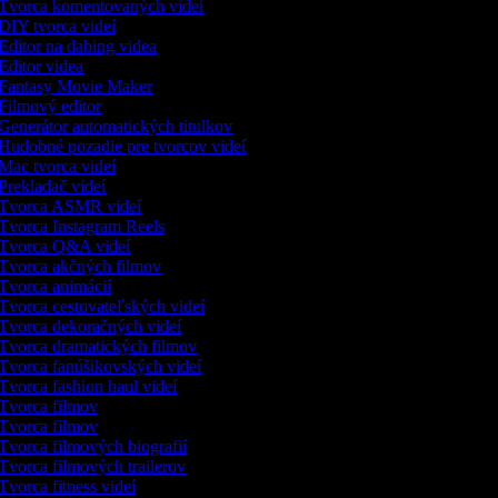
Tvorca komentovaných videí
DIY tvorca videí
Editor na dabing videa
Editor videa
Fantasy Movie Maker
Filmový editor
Generátor automatických titulkov
Hudobné pozadie pre tvorcov videí
Mac tvorca videí
Prekladač videí
Tvorca ASMR videí
Tvorca Instagram Reels
Tvorca Q&A videí
Tvorca akčných filmov
Tvorca animácií
Tvorca cestovateľských videí
Tvorca dekoračných videí
Tvorca dramatických filmov
Tvorca fanúšikovských videí
Tvorca fashion haul videí
Tvorca filmov
Tvorca filmov
Tvorca filmových biografií
Tvorca filmových trailerov
Tvorca fitness videí