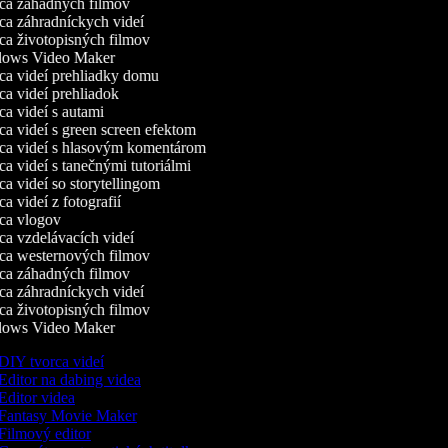
a záhadných filmov
a záhradníckych videí
a životopisných filmov
ows Video Maker
a videí prehliadky domu
a videí prehliadok
a videí s autami
a videí s green screen efektom
a videí s hlasovým komentárom
a videí s tanečnými tutoriálmi
a videí so storytellingom
 videí z fotografií
a vlogov
a vzdelávacích videí
a westernových filmov
a záhadných filmov
a záhradníckych videí
a životopisných filmov
ows Video Maker
DIY tvorca videí
Editor na dabing videa
Editor videa
Fantasy Movie Maker
Filmový editor