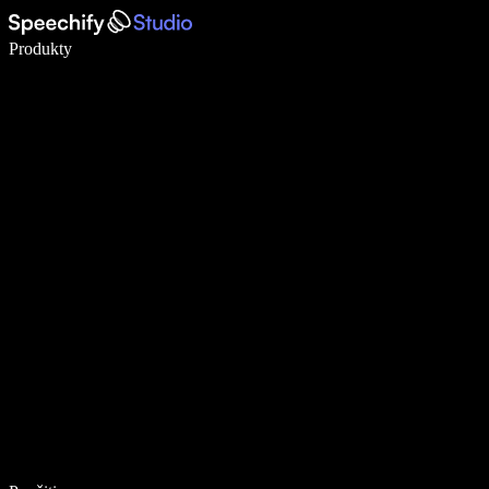
Píšte 5× rýchlejšie pomocou hlasového diktovania
Produkty
Zistiť viac