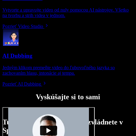
Vytvorte a upravujte video od nuly pomocou AI nástrojov. Všetko
na tvorbu a strih videa v jednom.
Pozrieť Video Studio
AI Dubbing
Jedným klikom premeňte video do ľubovoľného jazyka so
zachovaním hlasu, intonácie aj tempa.
Pozrieť AI Dubbing
Vyskúšajte si to sami
Tu je malá ukážka toho, čo zvládnete v
Speechify Studio.