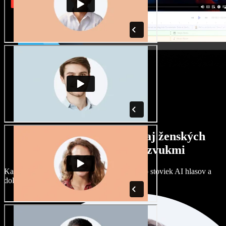
Široký výber mužských aj ženských
hlasov s rôznymi prízvukmi
Každý projekt môže znieť inak. Vyberte si zo stoviek AI hlasov a
dolaďte si ich podľa seba.