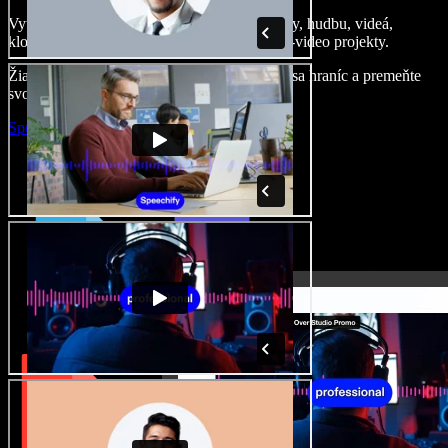
Vytvárajte dabingy, pridajte bezplatné obrázky, hudbu, videá,
klonujte svoj hlas – postavíte pôsobivé audio-video projekty.
Žiadne učenie, všetko v prehliadači – zbavte sa hraníc a premeňte
svoje nápady na realitu.
Spustiť Studio