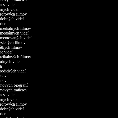
tness videí
erných videí
ororových filmov
udobných videí
trier
omediálnych filmov
omediálnych videí
omentovaných videí
reslených filmov
rátkych filmov
ric videí
uzikálových filmov
ódnych videí
utr
arodických videí
ilmov
ilmov
ilmových biografií
ilmových trailerov
tness videí
erných videí
ororových filmov
udobných videí
trier