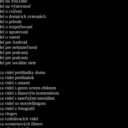
ideí na YouTube
ideí na výslovnosť
deí o cvičení
ideí o domácich zvieratách
deí o prírode
ideí o rozpočtovaní
ideí o upratovaní
ideí o varení
ideí pre Android
ideí pre nehnuteľnosti
ideí pre podcasty
ideí pre podcasty
deí pre sociálne siete
a videí prehliadky domu
a videí prehliadok
a videí s autami
a videí s green screen efektom
a videí s hlasovým komentárom
a videí s tanečnými tutoriálmi
a videí so storytellingom
 videí z fotografií
a vlogov
a vzdelávacích videí
a westernových filmov