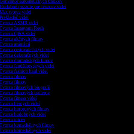
Generátor automatických titulkov
Hudobné pozadie pre tvorcov videí
Mac tvorca videí
Prekladač videí
Tvorca ASMR videí
Tvorca Instagram Reels
Tvorca Q&A videí
Tvorca akčných filmov
Tvorca animácií
Tvorca cestovateľských videí
Tvorca dekoračných videí
Tvorca dramatických filmov
Tvorca fanúšikovských videí
Tvorca fashion haul videí
Tvorca filmov
Tvorca filmov
Tvorca filmových biografií
Tvorca filmových trailerov
Tvorca fitness videí
Tvorca herných videí
Tvorca hororových filmov
Tvorca hudobných videí
Tvorca intrier
Tvorca komediálnych filmov
Tvorca komediálnych videí