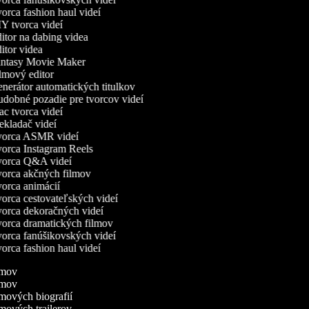
rca fashion haul videí
Y tvorca videí
tor na dabing videa
tor videa
ntasy Movie Maker
lmový editor
nerátor automatických titulkov
dobné pozadie pre tvorcov videí
c tvorca videí
kladač videí
orca ASMR videí
orca Instagram Reels
orca Q&A videí
orca akčných filmov
orca animácií
orca cestovateľských videí
orca dekoračných videí
orca dramatických filmov
orca fanúšikovských videí
rca fashion haul videí
ilmov
ilmov
ilmových biografií
ilmových trailerov