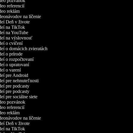
ideo pozvánok
deo referencií
ideo reklám
ideonávodov na líčenie
ideí Deň v živote
ideí na TikTok
ideí na YouTube
ideí na výslovnosť
deí o cvičení
ideí o domácich zvieratách
deí o prírode
ideí o rozpočtovaní
ideí o upratovaní
ideí o varení
ideí pre Android
ideí pre nehnuteľnosti
ideí pre podcasty
ideí pre podcasty
deí pre sociálne siete
ideo pozvánok
deo referencií
ideo reklám
ideonávodov na líčenie
ideí Deň v živote
ideí na TikTok