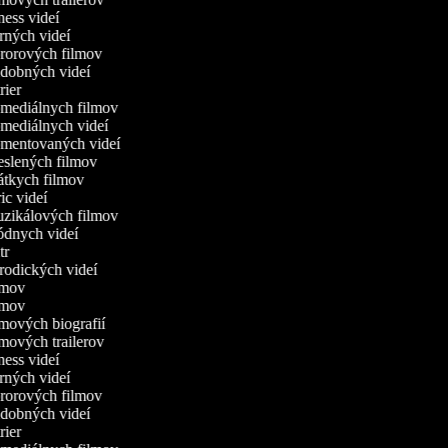
tness videí
erných videí
ororových filmov
udobných videí
trier
omediálnych filmov
omediálnych videí
omentovaných videí
reslených filmov
rátkych filmov
ric videí
uzikálových filmov
ódnych videí
utr
arodických videí
ilmov
ilmov
ilmových biografií
ilmových trailerov
tness videí
erných videí
ororových filmov
udobných videí
trier