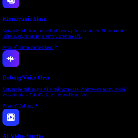
Klonovanie hlasu
Vytvorte AI klon ľudského hlasu v pár sekundách. Netreba nič
inštalovať, funguje priamo v prehliadači.
Pozrieť Klonovanie hlasu
Dabing/Voice Over
Vytvárajte dabingy s AI v reálnom čase. Nahovorte texty, videá,
vysvetlenia – čokoľvek, v ľubovoľnom štýle.
Pozrieť Dabing
AI Video Studio