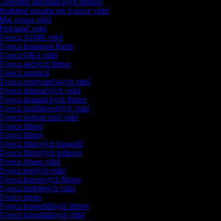
Generátor automatických titulkov
Hudobné pozadie pre tvorcov videí
Mac tvorca videí
Prekladač videí
Tvorca ASMR videí
Tvorca Instagram Reels
Tvorca Q&A videí
Tvorca akčných filmov
Tvorca animácií
Tvorca cestovateľských videí
Tvorca dekoračných videí
Tvorca dramatických filmov
Tvorca fanúšikovských videí
Tvorca fashion haul videí
Tvorca filmov
Tvorca filmov
Tvorca filmových biografií
Tvorca filmových trailerov
Tvorca fitness videí
Tvorca herných videí
Tvorca hororových filmov
Tvorca hudobných videí
Tvorca intrier
Tvorca komediálnych filmov
Tvorca komediálnych videí