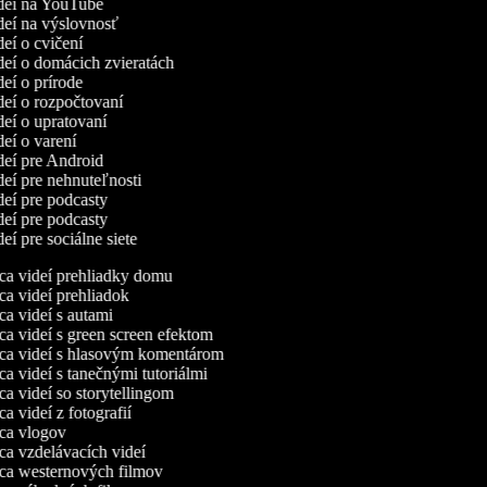
ideí na YouTube
ideí na výslovnosť
ideí o cvičení
ideí o domácich zvieratách
ideí o prírode
ideí o rozpočtovaní
ideí o upratovaní
ideí o varení
ideí pre Android
ideí pre nehnuteľnosti
ideí pre podcasty
ideí pre podcasty
deí pre sociálne siete
a videí prehliadky domu
a videí prehliadok
a videí s autami
a videí s green screen efektom
a videí s hlasovým komentárom
a videí s tanečnými tutoriálmi
a videí so storytellingom
 videí z fotografií
a vlogov
a vzdelávacích videí
a westernových filmov