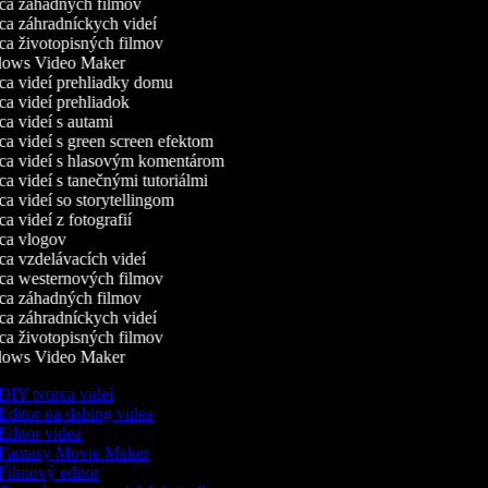
a záhadných filmov
a záhradníckych videí
a životopisných filmov
ows Video Maker
a videí prehliadky domu
a videí prehliadok
a videí s autami
a videí s green screen efektom
a videí s hlasovým komentárom
a videí s tanečnými tutoriálmi
a videí so storytellingom
 videí z fotografií
a vlogov
a vzdelávacích videí
a westernových filmov
a záhadných filmov
a záhradníckych videí
a životopisných filmov
ows Video Maker
DIY tvorca videí
Editor na dabing videa
Editor videa
Fantasy Movie Maker
Filmový editor