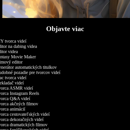
Objavte viac
 tvorca videí
tor na dabing videa
tor videa
ntasy Movie Maker
mový editor
erátor automatických titulkov
dobné pozadie pre tvorcov videí
 tvorca videí
kladač videí
orca ASMR videí
orca Instagram Reels
orca Q&A videí
orca akčných filmov
orca animácií
rca cestovateľských videí
orca dekoračných videí
orca dramatických filmov
orca fanúšikovských videí