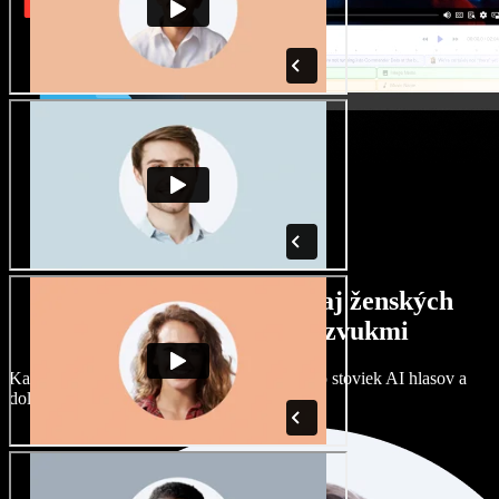
Široký výber mužských aj ženských
hlasov s rôznymi prízvukmi
Každý projekt môže znieť inak. Vyberte si zo stoviek AI hlasov a
dolaďte si ich podľa seba.