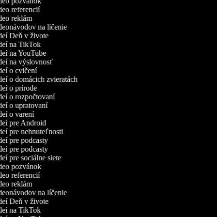
ideo pozvánok
ideo referencií
ideo reklám
ideonávodov na líčenie
ideí Deň v živote
ideí na TikTok
ideí na YouTube
ideí na výslovnosť
ideí o cvičení
ideí o domácich zvieratách
ideí o prírode
ideí o rozpočtovaní
ideí o upratovaní
ideí o varení
ideí pre Android
ideí pre nehnuteľnosti
ideí pre podcasty
ideí pre podcasty
deí pre sociálne siete
ideo pozvánok
ideo referencií
ideo reklám
ideonávodov na líčenie
ideí Deň v živote
ideí na TikTok