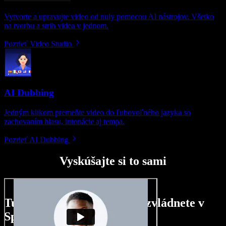
Vytvorte a upravujte video od nuly pomocou AI nástrojov. Všetko
na tvorbu a strih videa v jednom.
Pozrieť Video Studio
AI Dubbing
Jedným klikom premeňte video do ľubovoľného jazyka so
zachovaním hlasu, intonácie aj tempa.
Pozrieť AI Dubbing
Vyskúšajte si to sami
Tu je malá ukážka toho, čo zvládnete v
Speechify Studio.