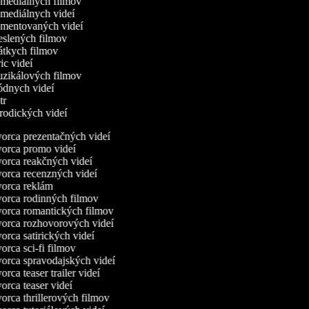
omediálnych filmov
omediálnych videí
omentovaných videí
reslených filmov
rátkych filmov
ric videí
uzikálových filmov
ódnych videí
utr
arodických videí
orca prezentačných videí
orca promo videí
orca reakčných videí
orca recenzných videí
orca reklám
orca rodinných filmov
orca romantických filmov
orca rozhovorových videí
rca satirických videí
rca sci-fi filmov
orca spravodajských videí
rca teaser trailer videí
rca teaser videí
rca thrillerových filmov