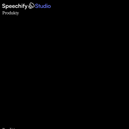
Píšte 5× rýchlejšie pomocou hlasového diktovania
Produkty
Zistiť viac