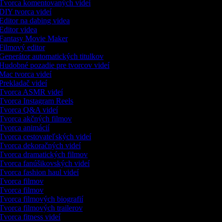
Tvorca komentovaných videí
DIY tvorca videí
Editor na dabing videa
Editor videa
Fantasy Movie Maker
Filmový editor
Generátor automatických titulkov
Hudobné pozadie pre tvorcov videí
Mac tvorca videí
Prekladač videí
Tvorca ASMR videí
Tvorca Instagram Reels
Tvorca Q&A videí
Tvorca akčných filmov
Tvorca animácií
Tvorca cestovateľských videí
Tvorca dekoračných videí
Tvorca dramatických filmov
Tvorca fanúšikovských videí
Tvorca fashion haul videí
Tvorca filmov
Tvorca filmov
Tvorca filmových biografií
Tvorca filmových trailerov
Tvorca fitness videí