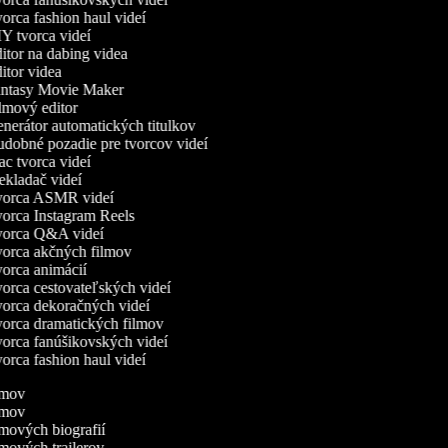
rca fashion haul videí
 tvorca videí
tor na dabing videa
tor videa
ntasy Movie Maker
mový editor
erátor automatických titulkov
dobné pozadie pre tvorcov videí
 tvorca videí
kladač videí
orca ASMR videí
orca Instagram Reels
orca Q&A videí
orca akčných filmov
orca animácií
rca cestovateľských videí
orca dekoračných videí
orca dramatických filmov
orca fanúšikovských videí
rca fashion haul videí
ilmov
ilmov
ilmových biografií
ilmových trailerov