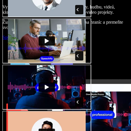
Vytvárajte dabingy, pridajte bezplatné obrázky, hudbu, videá,
klonujte svoj hlas – postavíte pôsobivé audio-video projekty.
Žiadne učenie, všetko v prehliadači – zbavte sa hraníc a premeňte
svoje nápady na realitu.
Spustiť Studio