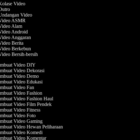
 Kolase Video
 Outro
 Undangan Video
 Video ASMR
 Video Alam
 Video Android
 Video Anggaran
Video Berita
 Video Berkebun
Video Bersih-bersih
mbuat Video DIY
mbuat Video Dekorasi
mbuat Video Demo
mbuat Video Edukasi
mbuat Video Fan
mbuat Video Fashion
mbuat Video Fashion Haul
mbuat Video Film Pendek
mbuat Video Fitness
mbuat Video Foto
mbuat Video Gaming
mbuat Video Hewan Peliharaan
mbuat Video Komedi
mbuat Video Komentar