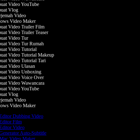
at Video YouTube
at Vlog
jemah Video
ows Video Maker
at Video Trailer Film
at Video Trailer Teaser
at Video Tur
at Video Tur Rumah
at Video Tutorial
at Video Tutorial Makeup
at Video Tutorial Tari
at Video Ulasan
at Video Unboxing
at Video Voice Over
at Video Wawancara
at Video YouTube
at Vlog
jemah Video
ows Video Maker
Editor Dubbing Video
Editor Film
Editor Video
Generator Auto-Subtitle
Mac Video Maker