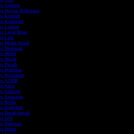
deo Gaming
eo Hewan Peliharaan
deo Komedi
deo Komentar
eo Latihan
eo Layar Hijau
eo Lirik
eo Media Sosial
deo Memasak
deo Mobil
deo Musik
eo Parodi
eo Pelafalan
eo Perjalanan
ideo ASMR
deo Alam
deo Android
deo Anggaran
eo Berita
deo Berkebun
eo Bersih-bersih
deo DIY
eo Dekorasi
deo Demo