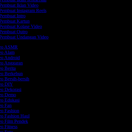
Pembuat Iklan Video
Pembuat Instagram Reels
Pembuat Intro
Pembuat Kartun
Pembuat Kolase Video
Pembuat Outro
Pembuat Undangan Video
ideo ASMR
deo Alam
deo Android
deo Anggaran
eo Berita
deo Berkebun
eo Bersih-bersih
deo DIY
eo Dekorasi
deo Demo
eo Edukasi
deo Fan
eo Fashion
eo Fashion Haul
eo Film Pendek
eo Fitness
eo Foto