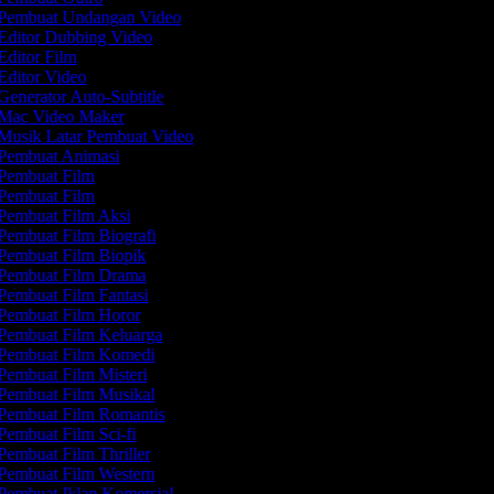
Pembuat Undangan Video
Editor Dubbing Video
Editor Film
Editor Video
Generator Auto-Subtitle
Mac Video Maker
Musik Latar Pembuat Video
Pembuat Animasi
Pembuat Film
Pembuat Film
Pembuat Film Aksi
Pembuat Film Biografi
Pembuat Film Biopik
Pembuat Film Drama
Pembuat Film Fantasi
Pembuat Film Horor
Pembuat Film Keluarga
Pembuat Film Komedi
Pembuat Film Misteri
Pembuat Film Musikal
Pembuat Film Romantis
Pembuat Film Sci-fi
Pembuat Film Thriller
Pembuat Film Western
Pembuat Iklan Komersial