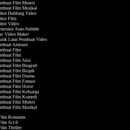
mbuat Film Misteri
mbuat Film Musikal
itor Dubbing Video
tor Film
tor Video
erator Auto-Subtitle
c Video Maker
sik Latar Pembuat Video
mbuat Animasi
mbuat Film
mbuat Film
mbuat Film Aksi
mbuat Film Biografi
mbuat Film Biopik
mbuat Film Drama
mbuat Film Fantasi
mbuat Film Horor
mbuat Film Keluarga
mbuat Film Komedi
mbuat Film Misteri
mbuat Film Musikal
 Film Romantis
Film Sci-fi
Film Thriller