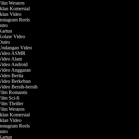
 Film Western
Iklan Komersial
Iklan Video
Instagram Reels
Intro
 Kartun
 Kolase Video
 Outro
 Undangan Video
 Video ASMR
 Video Alam
 Video Android
 Video Anggaran
Video Berita
 Video Berkebun
Video Bersih-bersih
 Film Romantis
Film Sci-fi
Film Thriller
 Film Western
Iklan Komersial
Iklan Video
Instagram Reels
Intro
 Kartun