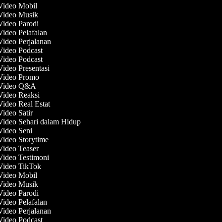
 Video Mobil
 Video Musik
Video Parodi
Video Pelafalan
Video Perjalanan
 Video Podcast
 Video Podcast
Video Presentasi
 Video Promo
 Video Q&A
 Video Reaksi
Video Real Estat
Video Satir
Video Sehari dalam Hidup
 Video Seni
Video Storytime
Video Teaser
Video Testimoni
 Video TikTok
 Video Mobil
 Video Musik
Video Parodi
Video Pelafalan
Video Perjalanan
 Video Podcast