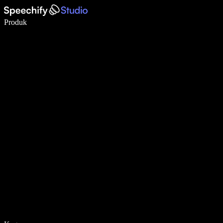
Menulis 5× lebih cepat dengan dikte suara
Produk
Pelajari lebih lanjut