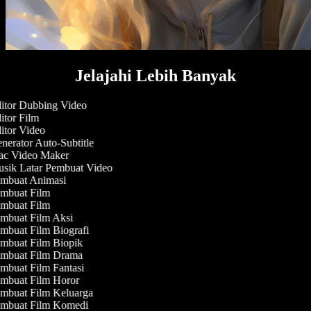
Jelajahi Lebih Banyak
itor Dubbing Video
tor Film
tor Video
erator Auto-Subtitle
c Video Maker
sik Latar Pembuat Video
mbuat Animasi
mbuat Film
mbuat Film
mbuat Film Aksi
mbuat Film Biografi
mbuat Film Biopik
mbuat Film Drama
mbuat Film Fantasi
mbuat Film Horor
mbuat Film Keluarga
mbuat Film Komedi