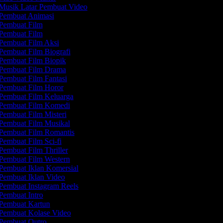
Musik Latar Pembuat Video
Pembuat Animasi
Pembuat Film
Pembuat Film
Pembuat Film Aksi
Pembuat Film Biografi
Pembuat Film Biopik
Pembuat Film Drama
Pembuat Film Fantasi
Pembuat Film Horor
Pembuat Film Keluarga
Pembuat Film Komedi
Pembuat Film Misteri
Pembuat Film Musikal
Pembuat Film Romantis
Pembuat Film Sci-fi
Pembuat Film Thriller
Pembuat Film Western
Pembuat Iklan Komersial
Pembuat Iklan Video
Pembuat Instagram Reels
Pembuat Intro
Pembuat Kartun
Pembuat Kolase Video
Pembuat Outro