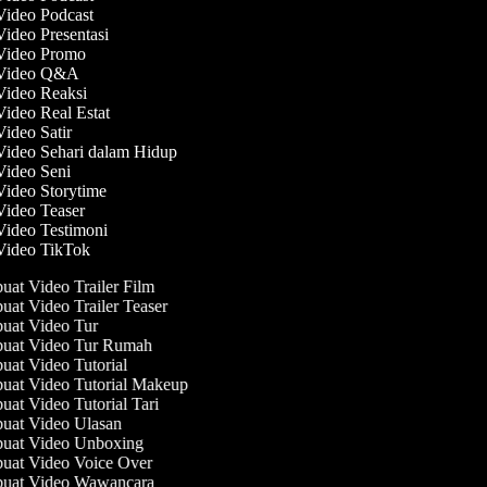
 Video Podcast
Video Presentasi
 Video Promo
 Video Q&A
 Video Reaksi
Video Real Estat
Video Satir
Video Sehari dalam Hidup
 Video Seni
Video Storytime
Video Teaser
Video Testimoni
 Video TikTok
at Video Trailer Film
at Video Trailer Teaser
at Video Tur
at Video Tur Rumah
at Video Tutorial
at Video Tutorial Makeup
at Video Tutorial Tari
at Video Ulasan
at Video Unboxing
at Video Voice Over
at Video Wawancara