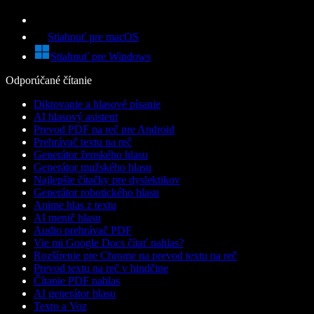
Stiahnuť pre macOS
Stiahnuť pre Windows
Odporúčané čítanie
Diktovanie a hlasové písanie
AI hlasový asistent
Prevod PDF na reč pre Android
Prehrávač textu na reč
Generátor ženského hlasu
Generátor mužského hlasu
Najlepšie čítačky pre dyslektikov
Generátor robotického hlasu
Anime hlas z textu
AI menič hlasu
Audio prehrávač PDF
Vie mi Google Docs čítať nahlas?
Rozšírenie pre Chrome na prevod textu na reč
Prevod textu na reč v hindčine
Čítanie PDF nahlas
AI generátor hlasu
Texto a Voz