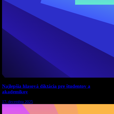
Najlepšia hlasová diktácia pre študentov a
akademikov
17. decembra 2025