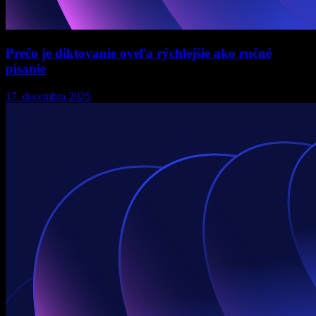
Prečo je diktovanie oveľa rýchlejšie ako ručné
písanie
17. decembra 2025