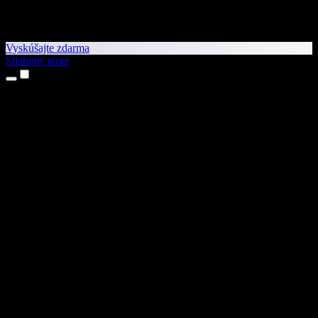
Vyskúšajte zdarma
Stiahnuť teraz
Produkty
Prevod textu na reč
Aplikácie pre iPhone a iPad
Aplikácia pre Android
Rozšírenie pre Chrome
Rozšírenie pre Edge
Webová aplikácia
Aplikácia pre Mac
Aplikácia pre Windows