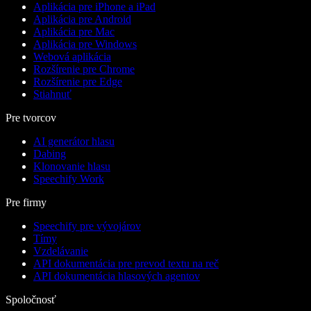
Aplikácia pre iPhone a iPad
Aplikácia pre Android
Aplikácia pre Mac
Aplikácia pre Windows
Webová aplikácia
Rozšírenie pre Chrome
Rozšírenie pre Edge
Stiahnuť
Pre tvorcov
AI generátor hlasu
Dabing
Klonovanie hlasu
Speechify Work
Pre firmy
Speechify pre vývojárov
Tímy
Vzdelávanie
API dokumentácia pre prevod textu na reč
API dokumentácia hlasových agentov
Spoločnosť