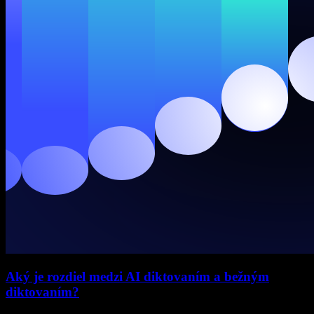
Aký je rozdiel medzi AI diktovaním a bežným
diktovaním?