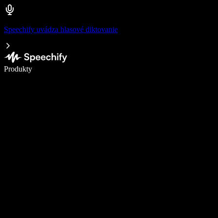
Speechify uvádza hlasové diktovanie
Píšte 5× rýchlejšie pomocou hlasového diktovania
Produkty
Zistiť viac