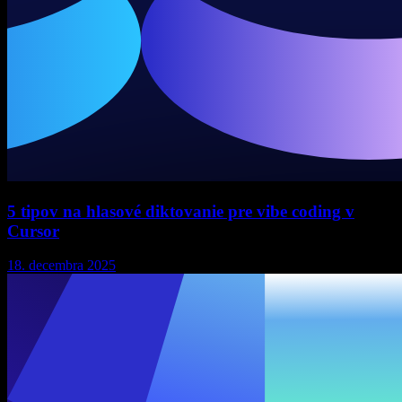
5 tipov na hlasové diktovanie pre vibe coding v
Cursor
18. decembra 2025