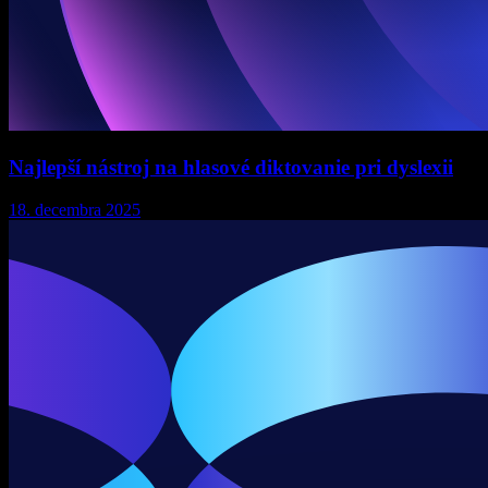
Najlepší nástroj na hlasové diktovanie pri dyslexii
18. decembra 2025