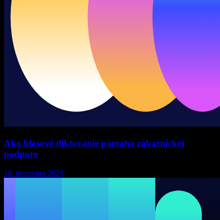
Ako hlasové diktovanie pomáha zákazníckej
podpore
19. decembra 2025