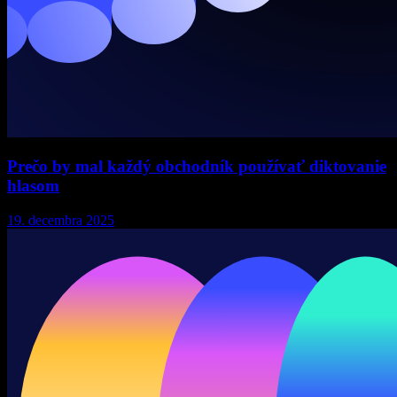
Prečo by mal každý obchodník používať diktovanie
hlasom
19. decembra 2025