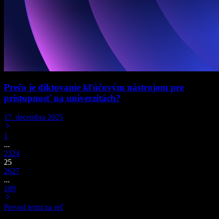
Prečo je diktovanie kľúčovým nástrojom pre
prístupnosť na univerzitách?
17. decembra 2025
1
...
23
24
25
26
27
...
189
Prevod textu na reč