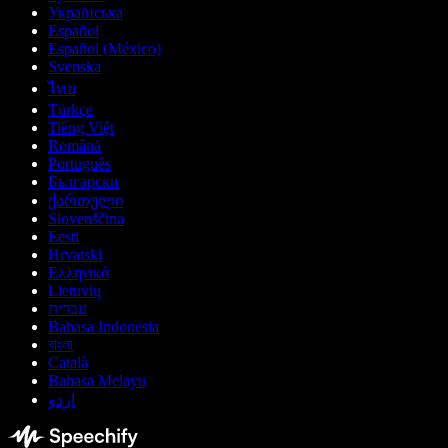
Українська
Español
Español (México)
Svenska
ไทย
Türkçe
Tiếng Việt
Română
Português
Български
ქართული
Slovenščina
Eesti
Hrvatski
Ελληνικά
Lietuvių
עברית
Bahasa Indonesia
বাংলা
Català
Bahasa Melayu
اردو