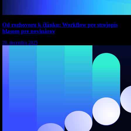
Od rozhovoru k článku: Workflow pre strojopis
hlasom pre novinárov
20. decembra 2025