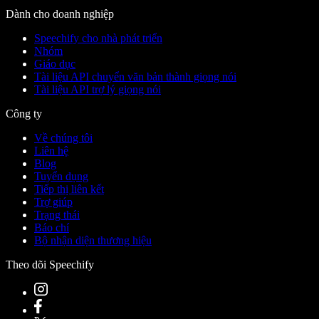
Dành cho doanh nghiệp
Speechify cho nhà phát triển
Nhóm
Giáo dục
Tài liệu API chuyển văn bản thành giọng nói
Tài liệu API trợ lý giọng nói
Công ty
Về chúng tôi
Liên hệ
Blog
Tuyển dụng
Tiếp thị liên kết
Trợ giúp
Trạng thái
Báo chí
Bộ nhận diện thương hiệu
Theo dõi Speechify