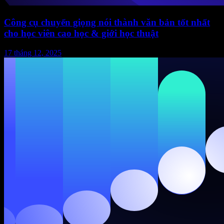
Công cụ chuyển giọng nói thành văn bản tốt nhất
cho học viên cao học & giới học thuật
17 tháng 12, 2025