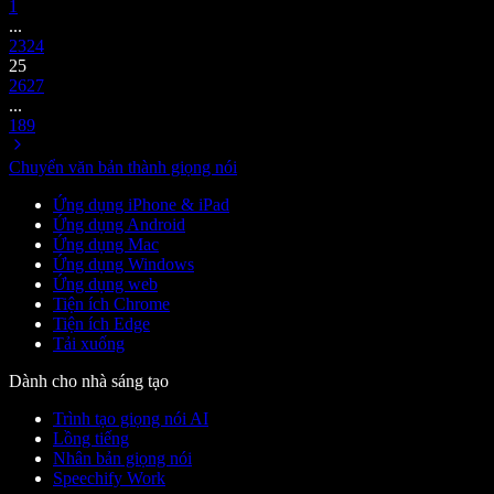
1
...
23
24
25
26
27
...
189
Chuyển văn bản thành giọng nói
Ứng dụng iPhone & iPad
Ứng dụng Android
Ứng dụng Mac
Ứng dụng Windows
Ứng dụng web
Tiện ích Chrome
Tiện ích Edge
Tải xuống
Dành cho nhà sáng tạo
Trình tạo giọng nói AI
Lồng tiếng
Nhân bản giọng nói
Speechify Work