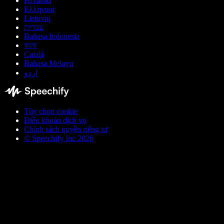
Hrvatski
Ελληνικά
Lietuvių
עברית
Bahasa Indonesia
বাংলা
Català
Bahasa Melayu
اردو
Tùy chọn cookie
Điều khoản dịch vụ
Chính sách quyền riêng tư
© Speechify Inc 2026