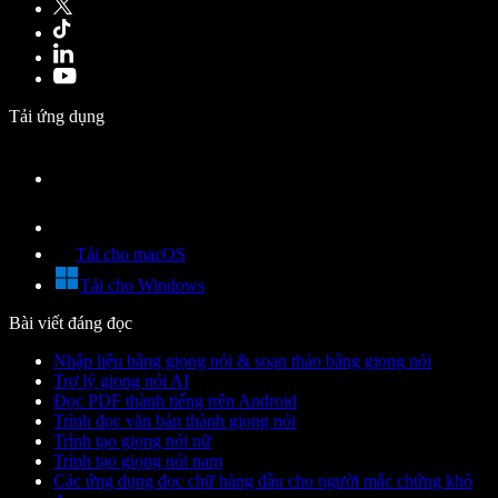
Tải ứng dụng
Tải cho macOS
Tải cho Windows
Bài viết đáng đọc
Nhập liệu bằng giọng nói & soạn thảo bằng giọng nói
Trợ lý giọng nói AI
Đọc PDF thành tiếng trên Android
Trình đọc văn bản thành giọng nói
Trình tạo giọng nói nữ
Trình tạo giọng nói nam
Các ứng dụng đọc chữ hàng đầu cho người mắc chứng khó