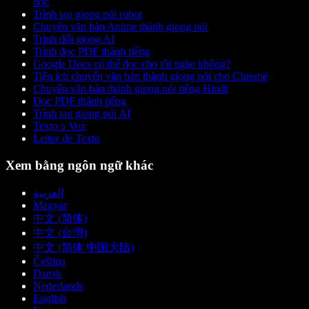
đọc
Trình tạo giọng nói robot
Chuyển văn bản Anime thành giọng nói
Trình đổi giọng AI
Trình đọc PDF thành tiếng
Google Docs có thể đọc cho tôi nghe không?
Tiện ích chuyển văn bản thành giọng nói cho Chrome
Chuyển văn bản thành giọng nói tiếng Hindi
Đọc PDF thành tiếng
Trình tạo giọng nói AI
Texto a Voz
Leitor de Texto
Xem bằng ngôn ngữ khác
العربية
Magyar
中文 (简体)
中文 (台灣)
中文 (简体 中国大陆)
Čeština
Dansk
Nederlands
English