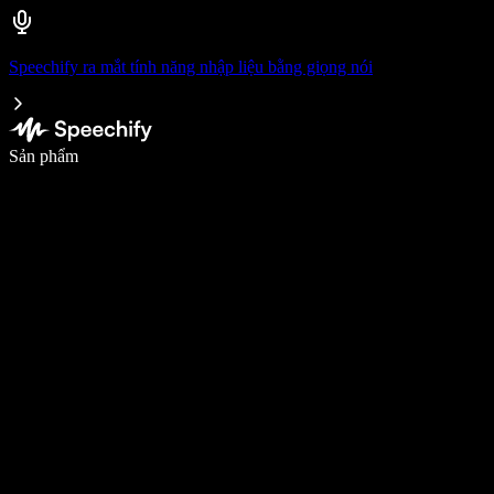
Speechify ra mắt tính năng nhập liệu bằng giọng nói
Viết nhanh gấp 5 lần với tính năng nhập bằng giọng nói
Sản phẩm
Tìm hiểu thêm