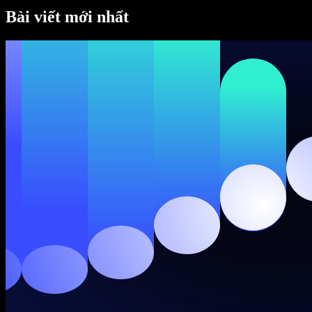
SIMBA Voice Agents
Bài viết mới nhất
Speechify cho nhà phát triển