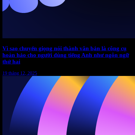
Vì sao chuyển giọng nói thành văn bản là công cụ
hoàn hảo cho người dùng tiếng Anh như ngôn ngữ
thứ hai
19 tháng 12, 2025