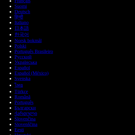
Français
Suomi
Deutsch
हिन्दी
Italiano
日本語
한국어
Norsk bokmål
Polski
Português Brasileiro
Русский
Українська
Español
Español (México)
Svenska
ไทย
Türkçe
Română
Português
Български
ქართული
Slovenčina
Slovenščina
Eesti