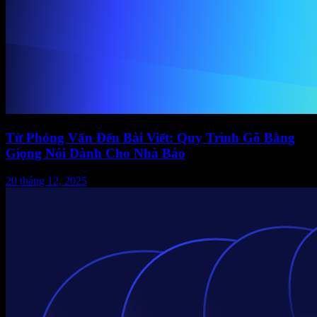
Từ Phỏng Vấn Đến Bài Viết: Quy Trình Gõ Bằng
Giọng Nói Dành Cho Nhà Báo
20 tháng 12, 2025