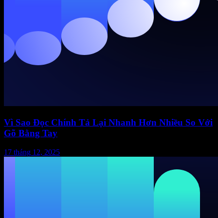
Vì Sao Đọc Chính Tả Lại Nhanh Hơn Nhiều So Với
Gõ Bằng Tay
17 tháng 12, 2025