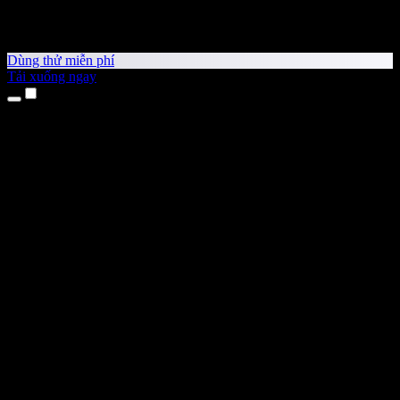
Dùng thử miễn phí
Tải xuống ngay
Sản phẩm
Chuyển văn bản thành giọng nói
Ứng dụng cho iPhone & iPad
Ứng dụng Android
Tiện ích cho Chrome
Tiện ích cho Edge
Ứng dụng web
Ứng dụng cho Mac