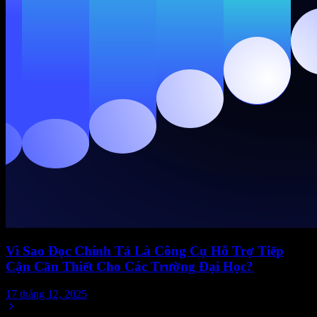
Vì Sao Đọc Chính Tả Là Công Cụ Hỗ Trợ Tiếp
Cận Cần Thiết Cho Các Trường Đại Học?
17 tháng 12, 2025