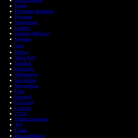
Norsk bokmål
Polski
Português Brasileiro
Русский
Українська
Español
Español (México)
Svenska
ไทย
Türkçe
Tiếng Việt
Română
Português
ქართული
Slovenčina
Slovenščina
Eesti
Hrvatski
Ελληνικά
Lietuvių
עברית
Bahasa Indonesia
বাংলা
Català
Bahasa Melayu