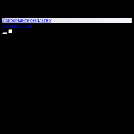
Изпробвайте безплатно
Изтеглете сега
Продукти
Текст в реч
Приложения за iPhone и iPad
Приложение за Android
Разширение за Chrome
Разширение за Edge
Уеб приложение
Приложение за Mac
Приложение за Windows