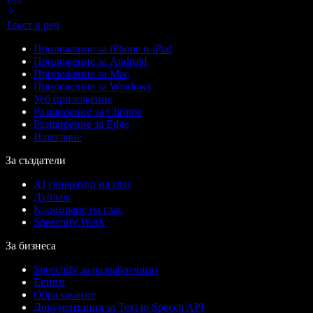
Текст в реч
Приложение за iPhone и iPad
Приложение за Android
Приложение за Mac
Приложение за Windows
Уеб приложение
Разширение за Chrome
Разширение за Edge
Изтегляне
За създатели
AI генератор на глас
Дублаж
Клониране на глас
Speechify Work
За бизнеса
Speechify за разработчици
Екипи
Образование
Документация за Text to Speech API