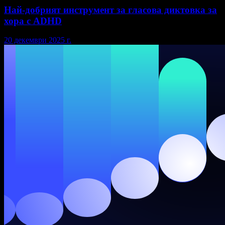
Най-добрият инструмент за гласова диктовка за
хора с ADHD
20 декември 2025 г.