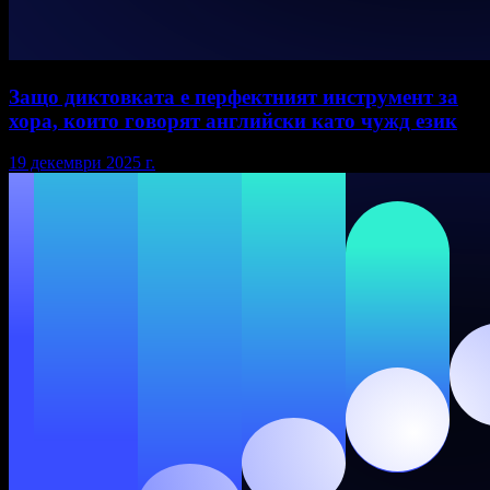
Защо диктовката е перфектният инструмент за
хора, които говорят английски като чужд език
19 декември 2025 г.