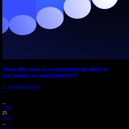
Защо диктовката е основен инструмент за
достъпност в университетите?
17 декември 2025 г.
1
...
23
24
25
26
27
...
189