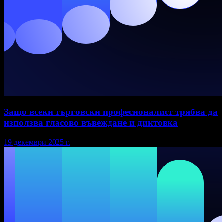
Защо всеки търговски професионалист трябва да
използва гласово въвеждане и диктовка
19 декември 2025 г.