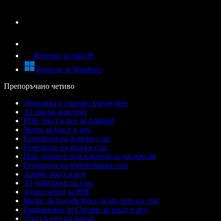
Изтегли за macOS
Изтегли за Windows
Препоръчано четиво
Диктовка и гласово въвеждане
AI гласов асистент
PDF текст в реч за Android
Четец за текст в реч
Генератор на женски глас
Генератор на мъжки глас
Най-добрите приложения за дислексия
Генератор на роботизиран глас
Аниме текст в реч
AI чейнджър на глас
Аудио четец за PDF
Може ли Google Docs да ми чете на глас
Разширение за Chrome за текст в реч
Текст в реч на хинди