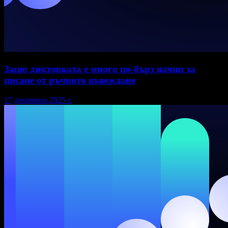
Защо диктовката е много по-бърз начин за
писане от ръчното въвеждане
17 декември 2025 г.