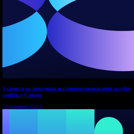
5 съвета за диктовка и гласово въвеждане за vibe
coding с Cursor
18 декември 2025 г.