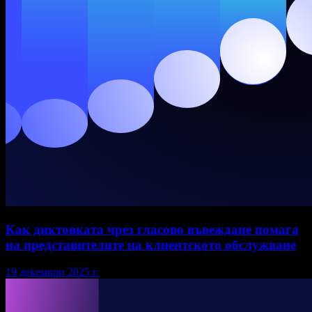
Как диктовката чрез гласово въвеждане помага
на представителите на клиентското обслужване
19 декември 2025 г.