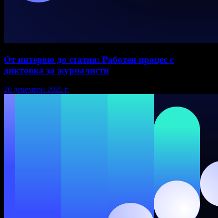
От интервю до статия: Работен процес с
диктовка за журналисти
20 декември 2025 г.