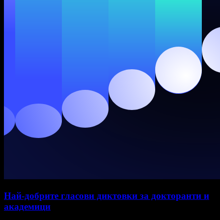
Най-добрите гласови диктовки за докторанти и
академици