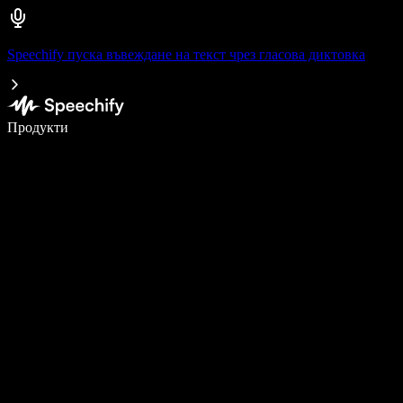
Speechify пуска въвеждане на текст чрез гласова диктовка
Пишете 5× по-бързо с гласово въвеждане
Продукти
Научете повече