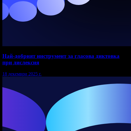
Най-добрият инструмент за гласова диктовка
при дислексия
18 декември 2025 г.