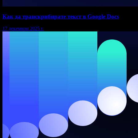
Как да транскрибирате текст в Google Docs
17 декември 2025 г.