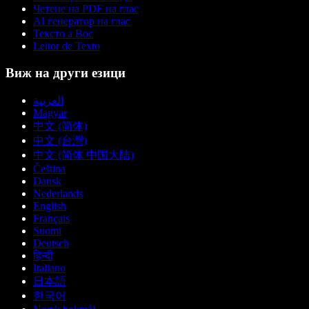
Четене на PDF на глас
AI генератор на глас
Тексто а Вос
Leitor de Texto
Виж на други езици
العربية
Magyar
中文 (简体)
中文 (台灣)
中文 (简体 中国大陆)
Čeština
Dansk
Nederlands
English
Français
Suomi
Deutsch
हिन्दी
Italiano
日本語
한국어