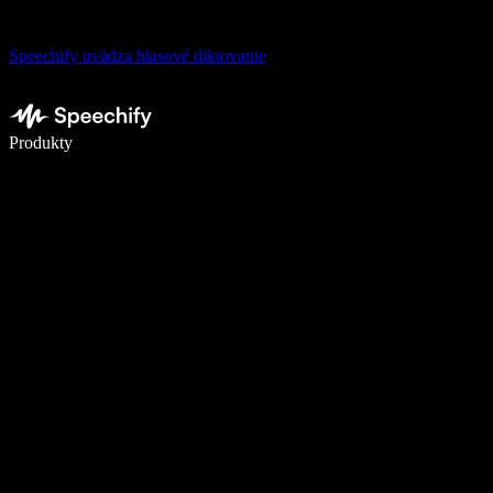
Speechify uvádza hlasové diktovanie
Píšte 5× rýchlejšie pomocou hlasového diktovania
Produkty
Zistiť viac