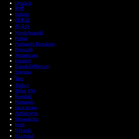
Deutsch
हिन्दी
Italiano
日本語
한국어
Norsk bokmål
Polski
Português Brasileiro
Русский
Українська
Español
Español (México)
Svenska
ไทย
Türkçe
Tiếng Việt
Română
Português
Български
ქართული
Slovenščina
Eesti
Hrvatski
Ελληνικά