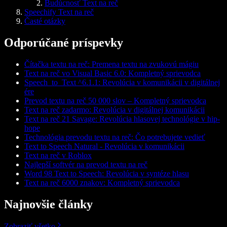
Budúcnosť Text na reč
Speechify Text na reč
Časté otázky
Odporúčané príspevky
Čítačka textu na reč: Premena textu na zvukovú mágiu
Text na reč vo Visual Basic 6.0: Kompletný sprievodca
Speech_to_Text ^6.1.1: Revolúcia v komunikácii v digitálnej
ére
Prevod textu na reč 50 000 slov – Kompletný sprievodca
Text na reč zadarmo: Revolúcia v digitálnej komunikácii
Text na reč 21 Savage: Revolúcia hlasovej technológie v hip-
hope
Technológia prevodu textu na reč: Čo potrebujete vedieť
Text to Speech Natural - Revolúcia v komunikácii
Text na reč v Roblox
Najlepší softvér na prevod textu na reč
Word 98 Text to Speech: Revolúcia v syntéze hlasu
Text na reč 6000 znakov: Kompletný sprievodca
Najnovšie články
Zobraziť všetko