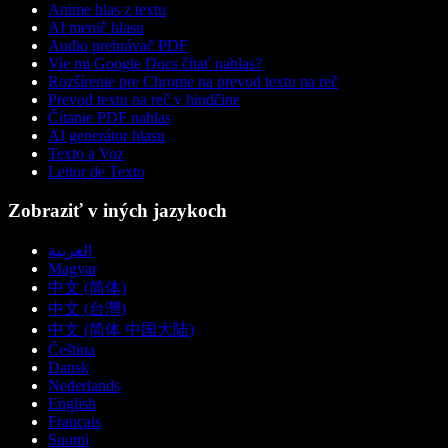
Anime hlas z textu
AI menič hlasu
Audio prehrávač PDF
Vie mi Google Docs čítať nahlas?
Rozšírenie pre Chrome na prevod textu na reč
Prevod textu na reč v hindčine
Čítanie PDF nahlas
AI generátor hlasu
Texto a Voz
Leitor de Texto
Zobraziť v iných jazykoch
العربية
Magyar
中文 (简体)
中文 (台灣)
中文 (简体 中国大陆)
Čeština
Dansk
Nederlands
English
Français
Suomi