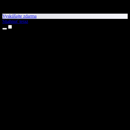
Vyskúšajte zdarma
Stiahnuť teraz
Produkty
Prevod textu na reč
Aplikácie pre iPhone a iPad
Aplikácia pre Android
Rozšírenie pre Chrome
Rozšírenie pre Edge
Webová aplikácia
Aplikácia pre Mac
Aplikácia pre Windows