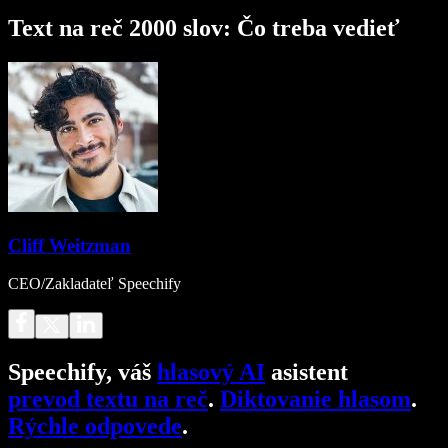
Text na reč 2000 slov: Čo treba vedieť
Cliff Weitzman
CEO/Zakladateľ Speechify
Speechify, váš
hlasový AI
asistent
prevod textu na reč
.
Diktovanie hlasom
.
Rýchle odpovede
.