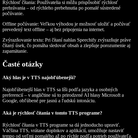
Rýchlosť čítania
: Používatelia si môžu prispôsobiť rýchlosť
prehrávania – od rýchleho prebehnutia po pomalé sústredené
počúvanie.
Offline počúvanie
: Veľkou výhodou je možnosť uložiť a počúvať
prevedený text offline – aj bez pripojenia na internet.
Zvýrazňovanie textu
: Pri čítaní nahlas Speechify zvýrazňuje práve
čítaný úsek, čo pomáha sledovať obsah a zlepšuje porozumenie aj
zapamätanie.
Časté otázky
Aký hlas je v TTS najobľúbenejší?
Najobľúbenejší hlas v TTS sa líši podľa jazyka a osobných
preferencií – v angličtine sú to prirodzené AI hlasy Microsoft a
Google, obľúbené pre jasnú a ľudskú intonáciu.
Aká je rýchlosť čítania v tomto TTS programe?
Rýchlosť čítania v TTS programe sa dá jednoducho upraviť.
Väčšina TTS, vrátane doplnkov a aplikácií, umožňuje nastaviť
tempo od veľmi pomalého až po rýchle podľa potrieb používateľa.