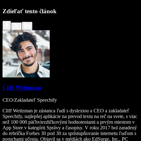
Zdieľať tento článok
Cliff Weitzman
CEO/Zakladateľ Speechify
Cliff Weitzman je zástanca ľudí s dyslexiou a CEO a zakladateľ
Speechify, najlepšej aplikácie na prevod textu na reč na svete, s viac
než 100 000 päťhviezdičkovými hodnoteniami a prvým miestom v
App Store v kategórii Správy a časopisy. V roku 2017 bol zaradený
do rebríčka Forbes 30 pod 30 za sprístupňovanie internetu ľuďom s
poruchami učenia. Objavil sa v médiách ako EdSurge, Inc., PC