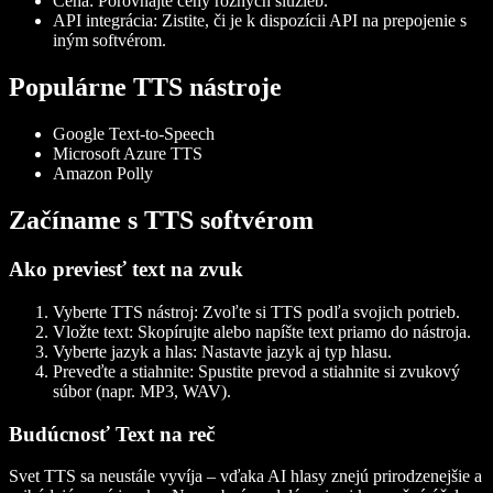
Cena
: Porovnajte ceny rôznych služieb.
API integrácia
: Zistite, či je k dispozícii API na prepojenie s
iným softvérom.
Populárne TTS nástroje
Google Text-to-Speech
Microsoft Azure TTS
Amazon Polly
Začíname s TTS softvérom
Ako previesť text na zvuk
Vyberte TTS nástroj
: Zvoľte si TTS podľa svojich potrieb.
Vložte text
: Skopírujte alebo napíšte text priamo do nástroja.
Vyberte jazyk a hlas
: Nastavte jazyk aj typ hlasu.
Preveďte a stiahnite
: Spustite prevod a stiahnite si zvukový
súbor (napr. MP3, WAV).
Budúcnosť Text na reč
Svet TTS sa neustále vyvíja – vďaka AI hlasy znejú prirodzenejšie a