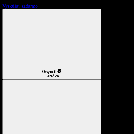
Vyskúšať zadarmo
Gwyneth
Herečka