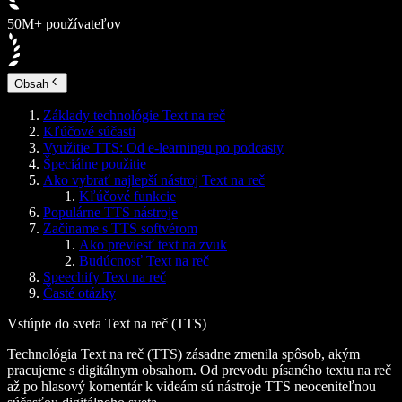
50M+ používateľov
Obsah
Základy technológie Text na reč
Kľúčové súčasti
Využitie TTS: Od e‑learningu po podcasty
Špeciálne použitie
Ako vybrať najlepší nástroj Text na reč
Kľúčové funkcie
Populárne TTS nástroje
Začíname s TTS softvérom
Ako previesť text na zvuk
Budúcnosť Text na reč
Speechify Text na reč
Časté otázky
Vstúpte do sveta Text na reč (TTS)
Technológia Text na reč (TTS) zásadne zmenila spôsob, akým
pracujeme s digitálnym obsahom. Od prevodu písaného textu na reč
až po hlasový komentár k videám sú nástroje TTS neoceniteľnou