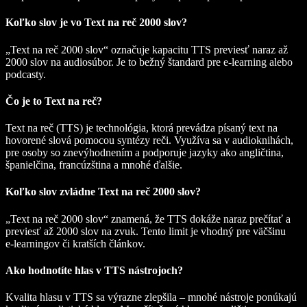
Koľko slov je vo Text na reč 2000 slov?
„Text na reč 2000 slov“ označuje kapacitu TTS previesť naraz až
2000 slov na audiosúbor. Je to bežný štandard pre e‑learning alebo
podcasty.
Čo je to Text na reč?
Text na reč (TTS) je technológia, ktorá prevádza písaný text na
hovorené slová pomocou syntézy reči. Využíva sa v audioknihách,
pre osoby so znevýhodnením a podporuje jazyky ako angličtina,
španielčina, francúzština a mnohé ďalšie.
Koľko slov zvládne Text na reč 2000 slov?
„Text na reč 2000 slov“ znamená, že TTS dokáže naraz prečítať a
previesť až 2000 slov na zvuk. Tento limit je vhodný pre väčšinu
e‑learningov či kratších článkov.
Ako hodnotíte hlas v TTS nástrojoch?
Kvalita hlasu v TTS sa výrazne zlepšila – mnohé nástroje ponúkajú