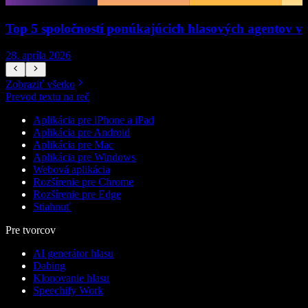
Top 5 spoločností ponúkajúcich hlasových agentov v
28. apríla 2026
1
Zobraziť všetko
Prevod textu na reč
Aplikácia pre iPhone a iPad
Aplikácia pre Android
Aplikácia pre Mac
Aplikácia pre Windows
Webová aplikácia
Rozšírenie pre Chrome
Rozšírenie pre Edge
Stiahnuť
Pre tvorcov
AI generátor hlasu
Dabing
Klonovanie hlasu
Speechify Work