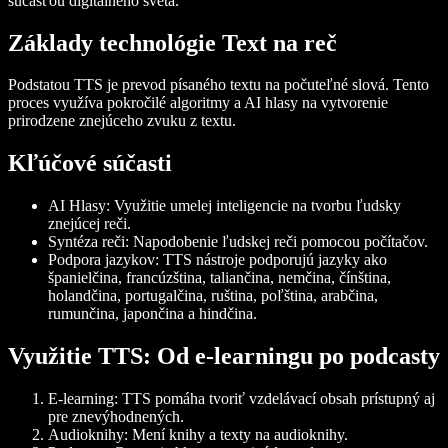
súčasťou digitálneho sveta.
Základy technológie Text na reč
Podstatou TTS je prevod písaného textu na počuteľné slová. Tento
proces využíva pokročilé algoritmy a AI hlasy na vytvorenie
prirodzene znejúceho zvuku z textu.
Kľúčové súčasti
AI Hlasy
: Využitie umelej inteligencie na tvorbu ľudsky
znejúcej reči.
Syntéza reči
: Napodobenie ľudskej reči pomocou počítačov.
Podpora jazykov
: TTS nástroje podporujú jazyky ako
španielčina, francúzština, taliančina, nemčina, čínština,
holandčina, portugalčina, ruština, poľština, arabčina,
rumunčina, japončina a hindčina.
Využitie TTS: Od e‑learningu po podcasty
E-learning
: TTS pomáha tvoriť vzdelávací obsah prístupný aj
pre znevýhodnených.
Audioknihy
: Mení knihy a texty na audioknihy.