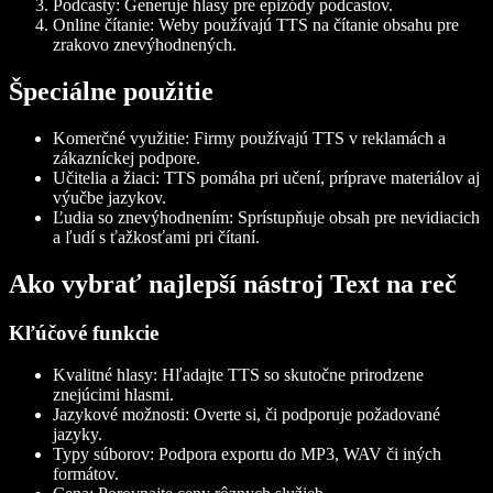
Podcasty
: Generuje hlasy pre epizódy podcastov.
Online čítanie
: Weby používajú TTS na čítanie obsahu pre
zrakovo znevýhodnených.
Špeciálne použitie
Komerčné využitie
: Firmy používajú TTS v reklamách a
zákazníckej podpore.
Učitelia a žiaci
: TTS pomáha pri učení, príprave materiálov aj
výučbe jazykov.
Ľudia so znevýhodnením
: Sprístupňuje obsah pre nevidiacich
a ľudí s ťažkosťami pri čítaní.
Ako vybrať najlepší nástroj Text na reč
Kľúčové funkcie
Kvalitné hlasy
: Hľadajte TTS so skutočne prirodzene
znejúcimi hlasmi.
Jazykové možnosti
: Overte si, či podporuje požadované
jazyky.
Typy súborov
: Podpora exportu do MP3, WAV či iných
formátov.