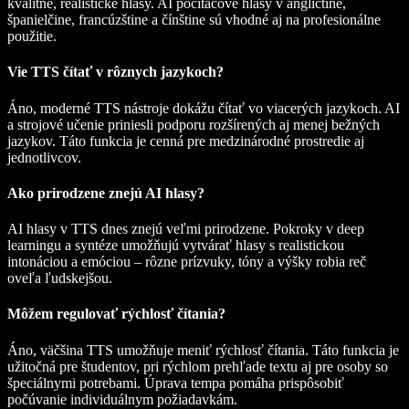
kvalitné, realistické hlasy. AI počítačové hlasy v angličtine,
španielčine, francúzštine a čínštine sú vhodné aj na profesionálne
použitie.
Vie TTS čítať v rôznych jazykoch?
Áno, moderné TTS nástroje dokážu čítať vo viacerých jazykoch. AI
a strojové učenie priniesli podporu rozšírených aj menej bežných
jazykov. Táto funkcia je cenná pre medzinárodné prostredie aj
jednotlivcov.
Ako prirodzene znejú AI hlasy?
AI hlasy v TTS dnes znejú veľmi prirodzene. Pokroky v deep
learningu a syntéze umožňujú vytvárať hlasy s realistickou
intonáciou a emóciou – rôzne prízvuky, tóny a výšky robia reč
oveľa ľudskejšou.
Môžem regulovať rýchlosť čítania?
Áno, väčšina TTS umožňuje meniť rýchlosť čítania. Táto funkcia je
užitočná pre študentov, pri rýchlom prehľade textu aj pre osoby so
špeciálnymi potrebami. Úprava tempa pomáha prispôsobiť
počúvanie individuálnym požiadavkám.