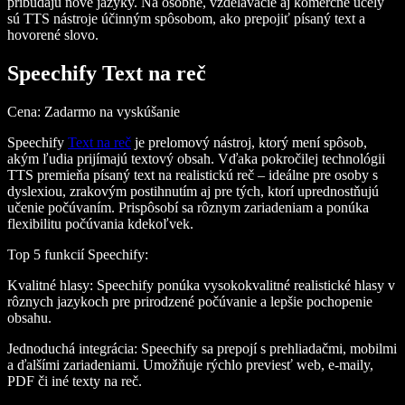
pribúdajú nové jazyky. Na osobné, vzdelávacie aj komerčné účely
sú TTS nástroje účinným spôsobom, ako prepojiť písaný text a
hovorené slovo.
Speechify Text na reč
Cena
: Zadarmo na vyskúšanie
Speechify
Text na reč
je prelomový nástroj, ktorý mení spôsob,
akým ľudia prijímajú textový obsah. Vďaka pokročilej technológii
TTS premieňa písaný text na realistickú reč – ideálne pre osoby s
dyslexiou, zrakovým postihnutím aj pre tých, ktorí uprednostňujú
učenie počúvaním. Prispôsobí sa rôznym zariadeniam a ponúka
flexibilitu počúvania kdekoľvek.
Top 5 funkcií Speechify
:
Kvalitné hlasy
: Speechify ponúka vysokokvalitné realistické hlasy v
rôznych jazykoch pre prirodzené počúvanie a lepšie pochopenie
obsahu.
Jednoduchá integrácia
: Speechify sa prepojí s prehliadačmi, mobilmi
a ďalšími zariadeniami. Umožňuje rýchlo previesť web, e‑maily,
PDF či iné texty na reč.