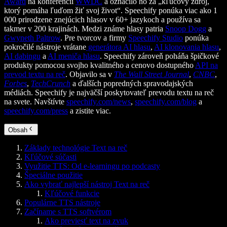
Award
na konferencii
WWDC
a označilo ho za „kľúčový zdroj,
ktorý pomáha ľuďom žiť svoj život“. Speechify ponúka viac ako 1
000 prirodzene znejúcich hlasov v 60+ jazykoch a používa sa
takmer v 200 krajinách. Medzi známe hlasy patria
Snoop Dogg
a
Gwyneth Paltrow
. Pre tvorcov a firmy
Speechify Studio
ponúka
pokročilé nástroje vrátane
generátora AI hlasu
,
AI klonovania hlasu
,
AI dabingu
a
AI meniča hlasu
. Speechify zároveň poháňa špičkové
produkty pomocou svojho kvalitného a cenovo dostupného
API na
prevod textu na reč
. Objavilo sa v
The Wall Street Journal
,
CNBC
,
Forbes
,
TechCrunch
a ďalších popredných spravodajských
médiách. Speechify je najväčší poskytovateľ prevodu textu na reč
na svete. Navštívte
speechify.com/news
,
speechify.com/blog
a
speechify.com/press
a zistite viac.
Obsah
Základy technológie Text na reč
Kľúčové súčasti
Využitie TTS: Od e‑learningu po podcasty
Špeciálne použitie
Ako vybrať najlepší nástroj Text na reč
Kľúčové funkcie
Populárne TTS nástroje
Začíname s TTS softvérom
Ako previesť text na zvuk