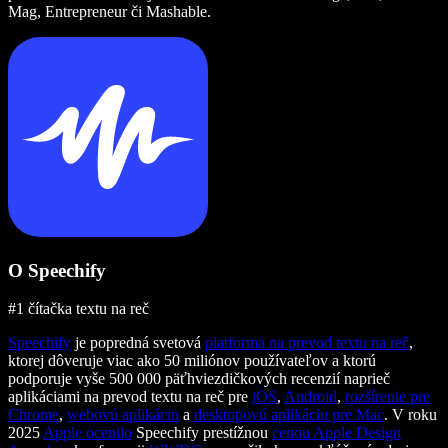
Mag, Entrepreneur či Mashable.
O Speechify
#1 čítačka textu na reč
Speechify
je popredná svetová
platforma na prevod textu na reč
,
ktorej dôveruje viac ako 50 miliónov používateľov a ktorú
podporuje vyše 500 000 päťhviezdičkových recenzií naprieč
aplikáciami na prevod textu na reč pre
iOS
,
Android
,
rozšírenie pre
Chrome
,
webovú aplikáciu
a
desktopovú aplikáciu pre Mac
. V roku
2025
Apple ocenilo
Speechify prestížnou
cenou Apple Design