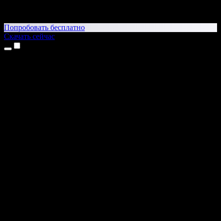
Попробовать бесплатно
Скачать сейчас
Продукты
Текст в речь
Приложение для iPhone и iPad
Приложение для Android
Расширение для Chrome
Расширение для Edge
Веб-приложение
Приложение для Mac
Приложение для Windows