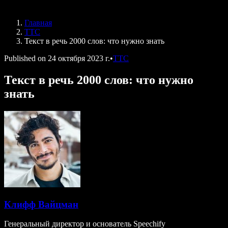
Speechify для DSA
Голосовые агенты SIMBA
Главная
Speechify для разработчиков
ТТС
Текст в речь 2000 слов: что нужно знать
Published on
24 октября 2023 г.
•
ТТС
Текст в речь 2000 слов: что нужно
знать
Клифф Вайцман
Генеральный директор и основатель Speechify