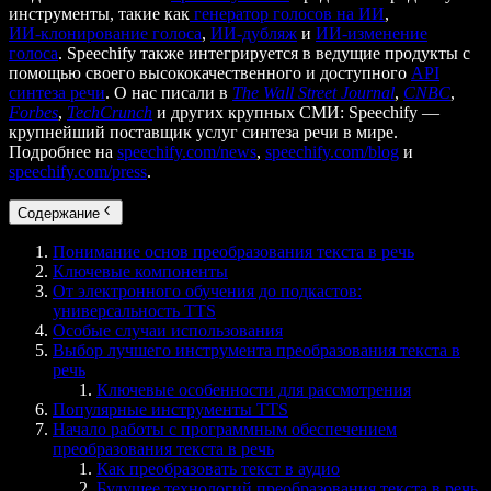
инструменты, такие как
генератор голосов на ИИ
,
ИИ‑клонирование голоса
,
ИИ‑дубляж
и
ИИ‑изменение
голоса
. Speechify также интегрируется в ведущие продукты с
помощью своего высококачественного и доступного
API
синтеза речи
. О нас писали в
The Wall Street Journal
,
CNBC
,
Forbes
,
TechCrunch
и других крупных СМИ: Speechify —
крупнейший поставщик услуг синтеза речи в мире.
Подробнее на
speechify.com/news
,
speechify.com/blog
и
speechify.com/press
.
Содержание
Понимание основ преобразования текста в речь
Ключевые компоненты
От электронного обучения до подкастов:
универсальность TTS
Особые случаи использования
Выбор лучшего инструмента преобразования текста в
речь
Ключевые особенности для рассмотрения
Популярные инструменты TTS
Начало работы с программным обеспечением
преобразования текста в речь
Как преобразовать текст в аудио
Будущее технологий преобразования текста в речь