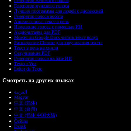
Генератор женского голоса
Генератор мужского голоса
Лучшие программы для людей с дислексией
Генератор голоса робота
Аниме-голоса: текст в речь
Изменение голоса с помощью ИИ
Аудиочиталка для PDF
Может ли Google Docs читать текст вслух
Расширение Chrome для озвучивания текста
Текст в речь на хинди
Озвучивание PDF
Генератор голоса на базе ИИ
Texto a Voz
Leitor de Texto
Смотреть на других языках
العربية
Magyar
中文 (简体)
中文 (台灣)
中文 (简体 中国大陆)
Čeština
Dansk