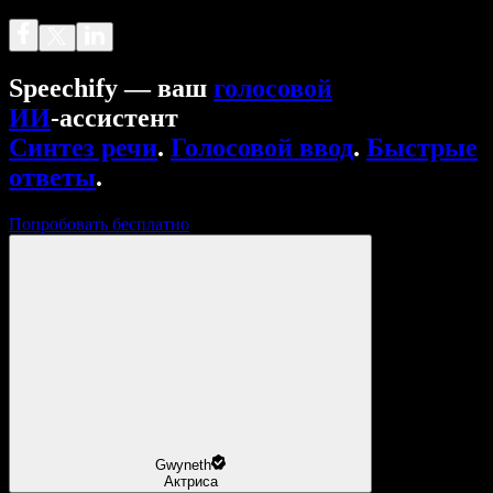
Speechify — ваш
голосовой
ИИ
‑ассистент
Синтез речи
.
Голосовой ввод
.
Быстрые
ответы
.
Попробовать бесплатно
Gwyneth
Актриса