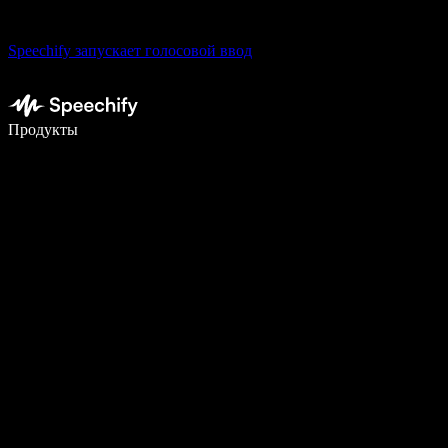
Speechify запускает голосовой ввод
Пишите в 5 раз быстрее с помощью голосового ввода
Продукты
Узнать больше