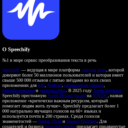
О Speechify
№1 в мире сервис преобразования текста в речь
Speechify
— ведущая в мире платформа
синтеза речи
, которой
доверяют более 50 миллионов пользователей и которая имеет
свыше 500 000 отзывов с пятью звёздами во всех своих
приложениях для
iOS
,
Android
,
расширения Chrome
,
веб‑приложения
и
десктопа Mac
. В 2025 году
Apple вручила
Speechify престижную
Apple Design Award
на
WWDC
, назвав
приложение «критически важным ресурсом, который
помогает людям жить лучше». Speechify предлагает более 1
000 натурально звучащих голосов на 60+ языках и
используется почти в 200 странах. Среди голосов
знаменитостей —
Snoop Dogg
и
Гвинет Пэлтроу
. Для
создателей и бизнеса
Speechify Studio
предлагает продвинутые