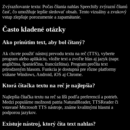
Zvýrazňovanie textu
: Počas čítania nahlas Speechify zvýrazní čítanú
časť, čo umožňuje lepšie sledovať obsah. Tento vizuálny a zvukový
vstup zlepšuje porozumenie a zapamätanie.
Často kladené otázky
Ako prinútim text, aby bol čítaný?
Ak chcete použiť nástroj prevodu textu na reč (TTS), vyberte
program alebo aplikáciu, vložte text a zvoľte hlas aj jazyk (napr.
angličtina, španielčina, francúzština). Program prečíta text
prirodzeným hlasom. Funkcia je dostupná pre rôzne platformy
vrátane Windows, Android, iOS aj Chrome.
Ktorá čítačka textu na reč je najlepšia?
Najlepšia čítačka textu na reč sa líši podľa preferencií a potrieb.
Medzi populárne možnosti patria NaturalReader, TTSReader či
vstavané Microsoft TTS nástroje, známe kvalitnými hlasmi a
podporou jazykov.
Existuje nástroj, ktorý číta text nahlas?