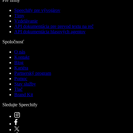
Pre firmy
Speechify pre vývojárov
Tímy
Vzdelávanie
API dokumentácia pre prevod textu na reč
API dokumentácia hlasových agentov
Spoločnosť
O nás
Kontakt
Blog
Kariéra
Partnerský program
Pomoc
Stav služby
Tlač
Brand Kit
Sledujte Speechify