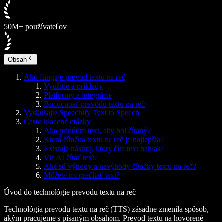
50M+ používateľov
Obsah
Ako funguje prevod textu na reč
Využitie a príklady
Platformy a integrácie
Budúcnosť prevodu textu na reč
Vyskúšajte Speechify Text to Speech
Často kladené otázky
Ako prinútim text, aby bol čítaný?
Ktorá čítačka textu na reč je najlepšia?
Existuje nástroj, ktorý číta text nahlas?
Vie AI čítať text?
Aké sú výhody a nevýhody čítačky textu na reč?
Môžete mi prečítať text?
Úvod do technológie prevodu textu na reč
Technológia prevodu textu na reč (TTS) zásadne zmenila spôsob,
akým pracujeme s písaným obsahom. Prevod textu na hovorené