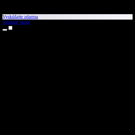
Vyskúšajte zdarma
Stiahnuť teraz
Produkty
Prevod textu na reč
Aplikácie pre iPhone a iPad
Aplikácia pre Android
Rozšírenie pre Chrome
Rozšírenie pre Edge
Webová aplikácia
Aplikácia pre Mac
Aplikácia pre Windows