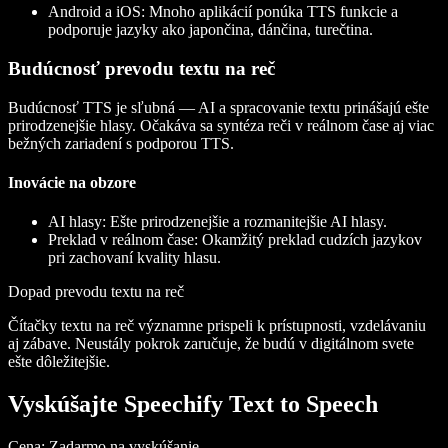
Android a iOS
: Mnoho aplikácií ponúka TTS funkcie a
podporuje jazyky ako japončina, dánčina, turečtina.
Budúcnosť prevodu textu na reč
Budúcnosť TTS je sľubná — AI a spracovanie textu prinášajú ešte
prirodzenejšie hlasy. Očakáva sa syntéza reči v reálnom čase aj viac
bežných zariadení s podporou TTS.
Inovácie na obzore
AI hlasy
: Ešte prirodzenejšie a rozmanitejšie AI hlasy.
Preklad v reálnom čase
: Okamžitý preklad cudzích jazykov
pri zachovaní kvality hlasu.
Dopad prevodu textu na reč
Čítačky textu na reč významne prispeli k prístupnosti, vzdelávaniu
aj zábave. Neustály pokrok zaručuje, že budú v digitálnom svete
ešte dôležitejšie.
Vyskúšajte Speechify Text to Speech
Cena
: Zadarmo na vyskúšanie