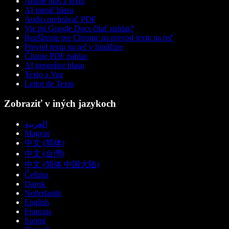
Anime hlas z textu
AI menič hlasu
Audio prehrávač PDF
Vie mi Google Docs čítať nahlas?
Rozšírenie pre Chrome na prevod textu na reč
Prevod textu na reč v hindčine
Čítanie PDF nahlas
AI generátor hlasu
Texto a Voz
Leitor de Texto
Zobraziť v iných jazykoch
العربية
Magyar
中文 (简体)
中文 (台灣)
中文 (简体 中国大陆)
Čeština
Dansk
Nederlands
English
Français
Suomi