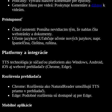
Podcasty
: Vytvára hlasové komentáre pre epizódy.
Generátor hlasu pre videá
: Poskytuje komentáre a
dabing
k
videám.
Prístupnosť
Čítací asistenti
: Pomáha nevidiacim tým, že nahlas číta
webstránky a dokumenty.
Učenie jazykov
: Uľahčuje učenie nových jazykov, napr.
španielčina, čínština, ruština.
Platformy a integrácie
TTS technológia je súčasťou platforiem ako Windows, Android,
iOS aj webové prehliadače (Chrome, Edge).
Rozšírenia prehliadača
Chrome
: Rozšírenia ako NaturalReader umožňujú TTS
priamo v prehliadači.
Edge
: Podobné rozšírenia sú dostupné aj pre Edge.
Mobilné aplikácie