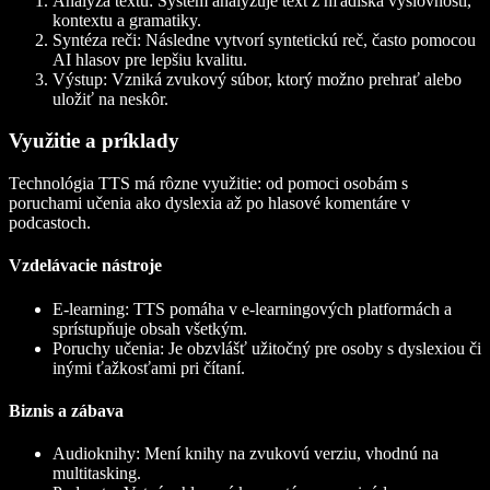
Analýza textu
: Systém analyzuje text z hľadiska výslovnosti,
kontextu a gramatiky.
Syntéza reči
: Následne vytvorí syntetickú reč, často pomocou
AI hlasov pre lepšiu kvalitu.
Výstup
: Vzniká zvukový súbor, ktorý možno prehrať alebo
uložiť na neskôr.
Využitie a príklady
Technológia TTS má rôzne využitie: od pomoci osobám s
poruchami učenia ako dyslexia až po hlasové komentáre v
podcastoch.
Vzdelávacie nástroje
E-learning
: TTS pomáha v e-learningových platformách a
sprístupňuje obsah všetkým.
Poruchy učenia
: Je obzvlášť užitočný pre osoby s dyslexiou či
inými ťažkosťami pri čítaní.
Biznis a zábava
Audioknihy
: Mení knihy na zvukovú verziu, vhodnú na
multitasking.