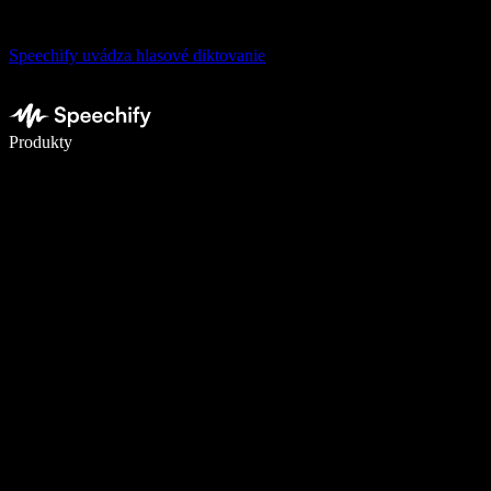
Speechify uvádza hlasové diktovanie
Píšte 5× rýchlejšie pomocou hlasového diktovania
Produkty
Zistiť viac