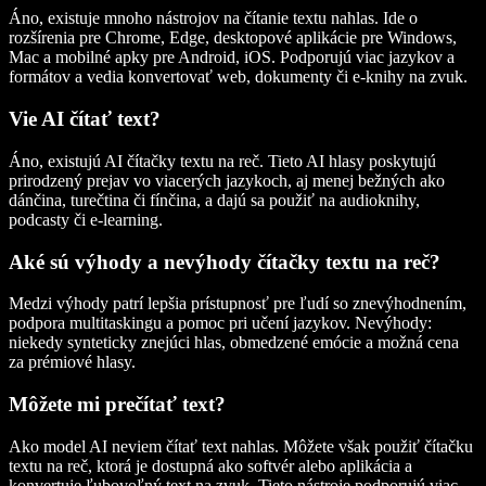
Áno, existuje mnoho nástrojov na čítanie textu nahlas. Ide o
rozšírenia pre Chrome, Edge, desktopové aplikácie pre Windows,
Mac a mobilné apky pre Android, iOS. Podporujú viac jazykov a
formátov a vedia konvertovať web, dokumenty či e‑knihy na zvuk.
Vie AI čítať text?
Áno, existujú AI čítačky textu na reč. Tieto AI hlasy poskytujú
prirodzený prejav vo viacerých jazykoch, aj menej bežných ako
dánčina, turečtina či fínčina, a dajú sa použiť na audioknihy,
podcasty či e‑learning.
Aké sú výhody a nevýhody čítačky textu na reč?
Medzi výhody patrí lepšia prístupnosť pre ľudí so znevýhodnením,
podpora multitaskingu a pomoc pri učení jazykov. Nevýhody:
niekedy synteticky znejúci hlas, obmedzené emócie a možná cena
za prémiové hlasy.
Môžete mi prečítať text?
Ako model AI neviem čítať text nahlas. Môžete však použiť čítačku
textu na reč, ktorá je dostupná ako softvér alebo aplikácia a
konvertuje ľubovoľný text na zvuk. Tieto nástroje podporujú viac