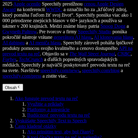
2025
Apple ocenilo
Speechify prestížnou
cenou Apple Design
Award
na konferencii
WWDC
a označilo ho za „kľúčový zdroj,
ktorý pomáha ľuďom žiť svoj život“. Speechify ponúka viac ako 1
000 prirodzene znejúcich hlasov v 60+ jazykoch a používa sa
takmer v 200 krajinách. Medzi známe hlasy patria
Snoop Dogg
a
Gwyneth Paltrow
. Pre tvorcov a firmy
Speechify Studio
ponúka
pokročilé nástroje vrátane
generátora AI hlasu
,
AI klonovania hlasu
,
AI dabingu
a
AI meniča hlasu
. Speechify zároveň poháňa špičkové
produkty pomocou svojho kvalitného a cenovo dostupného
API na
prevod textu na reč
. Objavilo sa v
The Wall Street Journal
,
CNBC
,
Forbes
,
TechCrunch
a ďalších popredných spravodajských
médiách. Speechify je najväčší poskytovateľ prevodu textu na reč
na svete. Navštívte
speechify.com/news
,
speechify.com/blog
a
speechify.com/press
a zistite viac.
Obsah
Ako funguje prevod textu na reč
Využitie a príklady
Platformy a integrácie
Budúcnosť prevodu textu na reč
Vyskúšajte Speechify Text to Speech
Často kladené otázky
Ako prinútim text, aby bol čítaný?
Ktorá čítačka textu na reč je najlepšia?