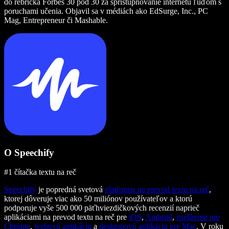
do rebríčka Forbes 30 pod 30 za sprístupňovanie internetu ľuďom s
poruchami učenia. Objavil sa v médiách ako EdSurge, Inc., PC
Mag, Entrepreneur či Mashable.
O Speechify
#1 čítačka textu na reč
Speechify
je popredná svetová
platforma na prevod textu na reč
,
ktorej dôveruje viac ako 50 miliónov používateľov a ktorú
podporuje vyše 500 000 päťhviezdičkových recenzií naprieč
aplikáciami na prevod textu na reč pre
iOS
,
Android
,
rozšírenie pre
Chrome
,
webovú aplikáciu
a
desktopovú aplikáciu pre Mac
. V roku