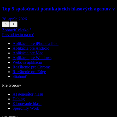
Top 5 spoločností ponúkajúcich hlasových agentov v
28. apríla 2026
1
Zobraziť všetko
Prevod textu na reč
Aplikácia pre iPhone a iPad
Aplikácia pre Android
Aplikácia pre Mac
Aplikácia pre Windows
Webová aplikácia
Rozšírenie pre Chrome
Rozšírenie pre Edge
Stiahnuť
Pre tvorcov
AI generátor hlasu
Dabing
Klonovanie hlasu
Speechify Work