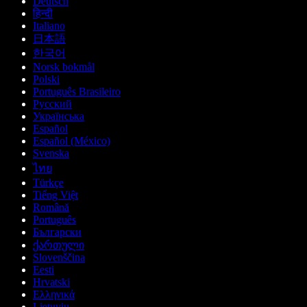
Deutsch
हिन्दी
Italiano
日本語
한국어
Norsk bokmål
Polski
Português Brasileiro
Русский
Українська
Español
Español (México)
Svenska
ไทย
Türkçe
Tiếng Việt
Română
Português
Български
ქართული
Slovenščina
Eesti
Hrvatski
Ελληνικά
Lietuvių