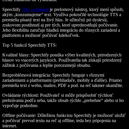
Speechify
Text to Speech
je prelomový nástroj, ktorý mení spôsob,
akým „konzumujeme“ text. Využíva pokročilé technológie TTS a
premieňa písaný text na živý hlas. Je užitočný pri dyslexii,
zrakovom postihnutí aj pre tých, ktorí uprednostňujú počúvanie.
Jeho flexibilita zaručuje hladkú integráciu do rôznych zariadení a
platforiem a možnosť počúvať kdekoľvek.
Top 5 funkcií Speechify TTS
:
Kvalitné hlasy
: Speechify ponúka výber kvalitných, prirodzených
hlasov vo viacerých jazykoch. Používatelia tak získajú prirodzený
zážitok z počúvania a lepšie porozumejú obsahu.
Bezproblémová integrácia
: Speechify funguje s rôznymi
zariadeniami a platformami (prehliadače, mobily a ďalšie). Priamo
premieňa text z webu, mailov, PDF a pod. na reč takmer okamžite.
Ovládanie rýchlosti
: Používateľ si môže prispôsobiť rýchlosť
prehrávania podľa seba, takže obsah rýchlo „prebehne“ alebo si ho
vypočuje podrobne.
Offline počúvanie
: Dôležitou funkciou Speechify je možnosť uložiť
a počúvať prevod textu na reč aj offline, teda bez pripojenia na
internet.