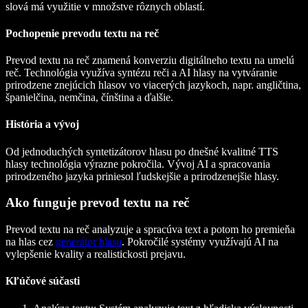
slová má využitie v množstve rôznych oblastí.
Pochopenie prevodu textu na reč
Prevod textu na reč znamená konverziu digitálneho textu na umelú
reč. Technológia využíva syntézu reči a AI hlasy na vytváranie
prirodzene znejúcich hlasov vo viacerých jazykoch, napr. angličtina,
španielčina, nemčina, čínština a ďalšie.
História a vývoj
Od jednoduchých syntetizátorov hlasu po dnešné kvalitné TTS
hlasy technológia výrazne pokročila. Vývoj AI a spracovania
prirodzeného jazyka priniesol ľudskejšie a prirodzenejšie hlasy.
Ako funguje prevod textu na reč
Prevod textu na reč analyzuje a spracúva text a potom ho premieňa
na hlas cez
generátor hlasu
. Pokročilé systémy využívajú AI na
vylepšenie kvality a realistickosti prejavu.
Kľúčové súčasti