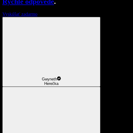
Rýchle odpovede
.
Vyskúšať zadarmo
Gwyneth
Herečka