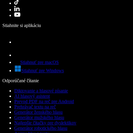
Stiahnite si aplikáciu
Stiahnuť pre macOS
Stiahnuť pre Windows
Odporúčané čítanie
Diktovanie a hlasové písanie
AI hlasový asistent
Prevod PDF na reč pre Android
Prehrávač textu na reč
Generátor ženského hlasu
Generátor mužského hlasu
Najlepšie čítačky pre dyslektikov
Generátor robotického hlasu