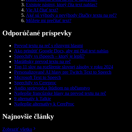
Existuje nástroj, ktorý číta text nahlas?
Vie AI čítať text?
Aké sú výhody a nevýhody čítačky textu na reč?
Môžete mi prečítať text?
Odporúčané príspevky
Prevod textu na reč s rôznymi hlasmi
Ako prinútiť Google Docs, aby mi čítal text nahlas
Speechify vs iSpeech – ktorý je lepší?
Maráthsky prevod textu na reč
Top 11 slov na rozšírenie slovnej zásoby v roku 2024
Personalizované AI hlasy pre Twitch Text to Speech
Microsoft Text to Speech
Speechify vs Cereproc
Audio sprievodca štúdiom na občianstvo
Najlepšie francúzske hlasy na prevod textu na reč
9 alternatív k Talkie
Najlepšie alternatívy k CereProc
Najnovšie články
Zobraziť všetko