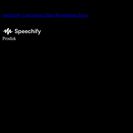
Speechify Luncurkan Dikte Pengetikan Suara
Menulis 5× lebih cepat dengan dikte suara
Produk
Pelajari lebih lanjut