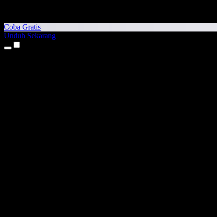
Coba Gratis
Unduh Sekarang
Produk
Teks ke Suara
Aplikasi iPhone & iPad
Aplikasi Android
Ekstensi Chrome
Ekstensi Edge
Aplikasi Web
Aplikasi Mac
Aplikasi Windows