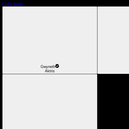
Coba gratis
Gwyneth
Aktris