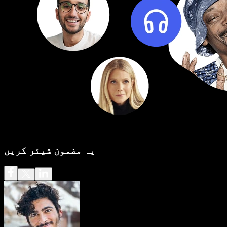
یہ مضمون شیئر کریں