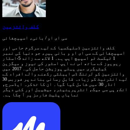
کلف وائتزمین
سی ای او / بانی، اسپیچفائی
کلف وائتزمین ڈسلیکسیا کے لیے سرگرم حامی اور
اسپیچفائی کے سی ای او و بانی ہیں، جو دنیا کی نمبر
1 ٹیکسٹ ٹو اسپیچ ایپ ہے۔ 1 لاکھ سے زائد 5-اسٹار
ریویوز کے ساتھ اس نے ایپ اسٹور کی نیوز و میگزین
کیٹیگری میں پہلی پوزیشن حاصل کی۔ 2017 میں
وائتزمین کو لرننگ ڈس ایبلٹی رکھنے والے افراد کے
لیے انٹرنیٹ کو زیادہ قابلِ رسائی بنانے پر فوربس 30
انڈر 30 میں شامل کیا گیا۔ ان کا تذکرہ ایڈسرج،
انک، پی سی میگ، انٹرپرینیئر، میشیبل اور کئی دیگر
نمایاں پلیٹ فارمز پر آ چکا ہے۔