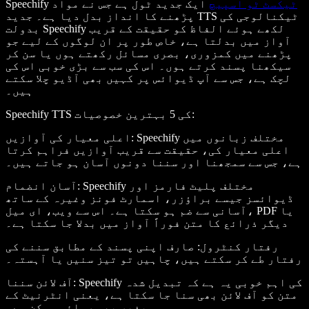
ٹیکسٹ ٹو اسپیچ
ایک جدید ٹول ہے جس نے مواد
Speechify
پڑھنے کا انداز بدل دیا ہے۔ جدید TTS ٹیکنالوجی کی
بدولت Speechify لکھے ہوئے الفاظ کو حقیقت کے قریب
آواز میں بدلتا ہے، خاص طور پر ان لوگوں کے لیے جو
پڑھنے میں کمزوری، بصری مسائل رکھتے ہوں یا سن کر
سیکھنا پسند کرتے ہوں۔ اس کی سب سے بڑی خوبی اس کی
لچک ہے، جس سے آپ ڈیوائس پر کہیں بھی آڈیو چلا سکتے
ہیں۔
:
Speechify TTS کی 5 بہترین خصوصیات
: Speechify مختلف زبانوں میں
اعلی معیار کی آوازیں
اعلی معیار کی، حقیقت سے قریب آوازیں فراہم کرتا
ہے، جس سے سمجھنا اور سننا دونوں آسان ہو جاتے ہیں۔
: Speechify مختلف پلیٹ فارمز اور
آسان انضمام
ڈیوائسز جیسے براؤزر، اسمارٹ فونز وغیرہ کے ساتھ
آسانی سے ضم ہو سکتا ہے۔ اس سے ویب، ای میل، PDF یا
دیگر ذرائع کا متن فوراً آواز میں بدلا جا سکتا ہے۔
رفتار کنٹرول
: صارف اپنی پسند کے مطابق سننے کی
رفتار طے کر سکتے ہیں، چاہیں تو تیز سنیں یا آہستہ۔
: Speechify کی اہم خوبی یہ ہے کہ تبدیل شدہ
آف لائن سننا
متن کو آف لائن بھی سنا جا سکتا ہے، یعنی انٹرنیٹ کے
بغیر بھی رسائی ممکن ہے۔