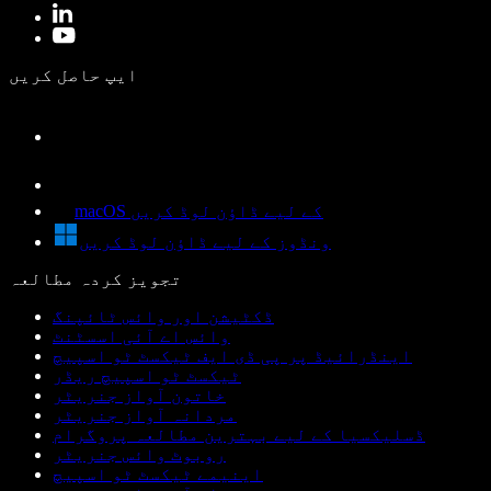
ایپ حاصل کریں
macOS کے لیے ڈاؤن لوڈ کریں
ونڈوز کے لیے ڈاؤن لوڈ کریں
تجویز کردہ مطالعہ
ڈکٹیشن اور وائس ٹائپنگ
وائس اے آئی اسسٹنٹ
اینڈرائیڈ پر پی ڈی ایف ٹیکسٹ ٹو اسپیچ
ٹیکسٹ ٹو اسپیچ ریڈر
خاتون آواز جنریٹر
مردانہ آواز جنریٹر
ڈسلیکسیا کے لیے بہترین مطالعہ پروگرام
روبوٹ وائس جنریٹر
اینیمے ٹیکسٹ ٹو اسپیچ