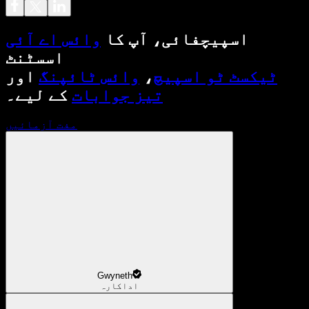
اسپیچفائی، آپ کا
وائس اے آئی
اسسٹنٹ
ٹیکسٹ ٹو اسپیچ
،
وائس ٹائپنگ
اور
تیز جوابات
کے لیے۔
مفت آزمائیں
Gwyneth
اداکارہ