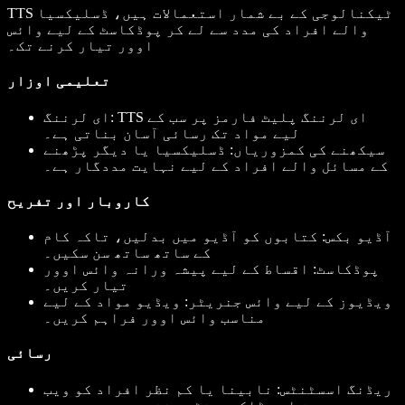
TTS ٹیکنالوجی کے بے شمار استعمالات ہیں، ڈسلیکسیا
والے افراد کی مدد سے لے کر پوڈکاسٹ کے لیے وائس
اوور تیار کرنے تک۔
تعلیمی اوزار
: TTS ای لرننگ پلیٹ فارمز پر سب کے
ای لرننگ
لیے مواد تک رسائی آسان بناتی ہے۔
سیکھنے کی کمزوریاں
: ڈسلیکسیا یا دیگر پڑھنے
کے مسائل والے افراد کے لیے نہایت مددگار ہے۔
کاروبار اور تفریح
آڈیو بکس
: کتابوں کو آڈیو میں بدلیں، تاکہ کام
کے ساتھ ساتھ سن سکیں۔
پوڈکاسٹ
: اقساط کے لیے پیشہ ورانہ وائس اوور
تیار کریں۔
ویڈیوز کے لیے وائس جنریٹر
: ویڈیو مواد کے لیے
مناسب وائس اوور فراہم کریں۔
رسائی
ریڈنگ اسسٹنٹس
: نابینا یا کم نظر افراد کو ویب