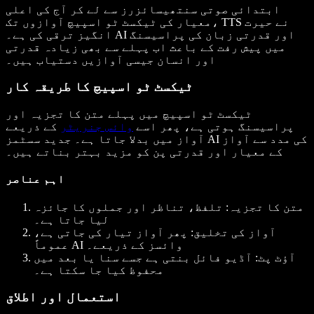
ابتدائی صوتی سنتھیسائزرز سے لے کر آج کی اعلی
معیار کی ٹیکسٹ ٹو اسپیچ آوازوں تک، TTS نے حیرت
انگیز ترقی کی ہے۔ AI اور قدرتی زبان کی پراسیسنگ
میں پیش رفت کے باعث اب پہلے سے بھی زیادہ قدرتی
اور انسان جیسی آوازیں دستیاب ہیں۔
ٹیکسٹ ٹو اسپیچ کا طریقہ کار
ٹیکسٹ ٹو اسپیچ میں پہلے متن کا تجزیہ اور
پراسیسنگ ہوتی ہے، پھر اسے
وائس جنریٹر
کے ذریعے
آواز میں بدلا جاتا ہے۔ جدید سسٹمز AI کی مدد سے آواز
کے معیار اور قدرتی پن کو مزید بہتر بناتے ہیں۔
اہم عناصر
متن کا تجزیہ
: تلفظ، تناظر اور جملوں کا جائزہ
لیا جاتا ہے۔
آواز کی تخلیق
: پھر آواز تیار کی جاتی ہے،
عموماً AI وائسز کے ذریعے۔
آؤٹ پٹ
: آڈیو فائل بنتی ہے جسے سنا یا بعد میں
محفوظ کیا جا سکتا ہے۔
استعمال اور اطلاق