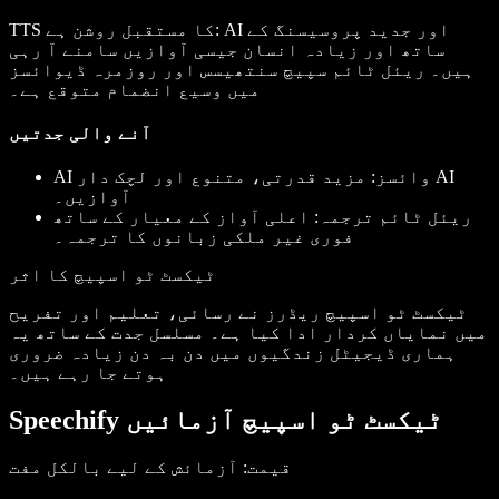
TTS کا مستقبل روشن ہے: AI اور جدید پروسیسنگ کے
ساتھ اور زیادہ انسان جیسی آوازیں سامنے آ رہی
ہیں۔ ریئل ٹائم سپیچ سنتھیسس اور روزمرہ ڈیوائسز
میں وسیع انضمام متوقع ہے۔
آنے والی جدتیں
AI وائسز
: مزید قدرتی، متنوع اور لچک دار AI
آوازیں۔
ریئل ٹائم ترجمہ
: اعلی آواز کے معیار کے ساتھ
فوری غیر ملکی زبانوں کا ترجمہ۔
ٹیکسٹ ٹو اسپیچ کا اثر
ٹیکسٹ ٹو اسپیچ ریڈرز نے رسائی، تعلیم اور تفریح
میں نمایاں کردار ادا کیا ہے۔ مسلسل جدت کے ساتھ یہ
ہماری ڈیجیٹل زندگیوں میں دن بہ دن زیادہ ضروری
ہوتے جا رہے ہیں۔
Speechify ٹیکسٹ ٹو اسپیچ آزمائیں
قیمت
: آزمائش کے لیے بالکل مفت