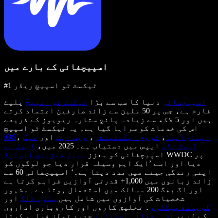
اسپیچفائی کے بارے میں
#1 ٹیکسٹ ٹو اسپیچ ریڈر
اسپیچفائی
دنیا کا سب سے بڑا
ٹیکسٹ ٹو اسپیچ
پلیٹ
فارم ہے، جس پر 50 ملین سے زائد صارفین اعتماد کرتے
ہیں اور 5 لاکھ سے زیادہ پانچ ستارہ ریویوز کے ذریعے
اس کی خدمات کو سراہا گیا ہے۔ یہ ٹیکسٹ ٹو اسپیچ
اینڈرائیڈ
،
کروم ایکسٹینشن
،
ویب ایپ
اور
میک
،
iOS
ڈیسک ٹاپ
ایپس میں دستیاب ہے۔ 2025 میں،
ایپل نے
WWDC پر
اسپیچفائی کو معزز
ایپل ڈیزائن ایوارڈ
دیا اور اسے ’ایک اہم وسیلہ قرار دیا جو لوگوں کو
اپنی زندگی جینے میں مدد دیتا ہے۔‘ اسپیچفائی 60 سے
زائد زبانوں میں 1,000+ قدرتی آوازیں فراہم کرتا ہے
اور لگ بھگ 200 ممالک میں استعمال ہوتا ہے۔ مشہور
شخصیات کی آوازوں میں شامل ہیں
سنُوپ ڈاگ
اور
گوینتھ پیلٹرو
۔ تخلیق کاروں اور کاروباری اداروں
کے لیے،
اسپیچفائی اسٹوڈیو
جدید ٹولز فراہم کرتا