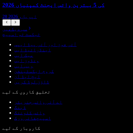
2026 کی 5 بہترین وائس ایجنٹ کمپنیاں
28 اپریل، 2026
سب دیکھیں
ٹیکسٹ ٹو اسپیچ
آئی فون اور آئی پیڈ ایپس
اینڈرائیڈ ایپ
میک ایپ
ونڈوز ایپ
ویب ایپ
کروم ایکسٹینشن
ایج ایڈ آن
ڈاؤن لوڈ کریں
تخلیق کاروں کے لیے
اے آئی وائس جنریٹر
ڈبنگ
وائس کلوننگ
اسپیچفائی ورک
کاروبار کے لیے