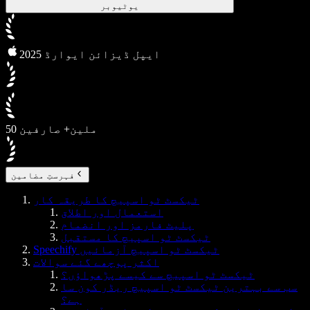
یوٹیوبر
2025 ایپل ڈیزائن ایوارڈ
50 ملین+ صارفین
فہرستِ مضامین
ٹیکسٹ ٹو اسپیچ کا طریقہ کار
استعمال اور اطلاق
پلیٹ فارمز اور انضمام
ٹیکسٹ ٹو اسپیچ کا مستقبل
Speechify ٹیکسٹ ٹو اسپیچ آزمائیں
اکثر پوچھے گئے سوالات
ٹیکسٹ ٹو اسپیچ سے کیسے پڑھواؤں؟
سب سے بہترین ٹیکسٹ ٹو اسپیچ ریڈر کون سا
ہے؟