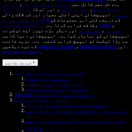
ہے، جن میں شامل ہیں
اے آئی وائس جنریٹر
،
اے آئی
وائس کلوننگ
،
اے آئی ڈبنگ
، اور اس کا
اے آئی وائس
چینجر
۔ اسپیچفائی اپنی اعلیٰ معیار اور کم لاگت والی
کے ذریعے کئی اہم مصنوعات کو
ٹیکسٹ ٹو اسپیچ API
،
CNBC
،
طاقت فراہم کرتا ہے۔
وال اسٹریٹ جرنل
فوربز
،
ٹیک کرنچ
اور دیگر بڑے نیوز آؤٹ لیٹس نے
اسپیچفائی کو نمایاں کیا ہے۔ اسپیچفائی دنیا کا سب
سے بڑا ٹیکسٹ ٹو اسپیچ فراہم کنندہ ہے۔ مزید جاننے
اور
speechify.com/blog
،
speechify.com/news
کے لیے دیکھیں
۔
speechify.com/press
فہرستِ مضامین
ٹیکسٹ ٹو اسپیچ کا طریقہ کار
استعمال اور اطلاق
پلیٹ فارمز اور انضمام
ٹیکسٹ ٹو اسپیچ کا مستقبل
Speechify ٹیکسٹ ٹو اسپیچ آزمائیں
اکثر پوچھے گئے سوالات
ٹیکسٹ ٹو اسپیچ سے کیسے پڑھواؤں؟
سب سے بہترین ٹیکسٹ ٹو اسپیچ ریڈر کون سا
ہے؟
کوئی ایسا ٹول ہے جو متن کو بلند آواز سے
پڑھے؟
کوئی AI ہے جو متن پڑھ سکے؟