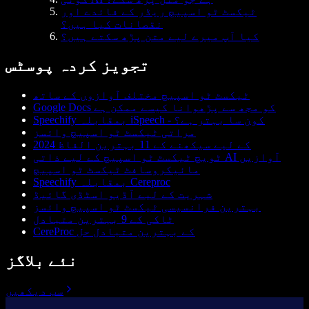
ٹیکسٹ ٹو اسپیچ ریڈر کے فائدے اور
نقصانات کیا ہیں؟
کیا آپ میرے لیے متن پڑھ سکتے ہیں؟
تجویز کردہ پوسٹس
ٹیکسٹ ٹو اسپیچ مختلف آوازوں کے ساتھ
Google Docs کو مجھ سے پڑھوانا کیسے ممکن ہے
Speechify بمقابلہ iSpeech - کون سا بہتر ہے؟
مراتی ٹیکسٹ ٹو اسپیچ وائسز
2024 کے لیے سیکھنے کے 11 بہترین الفاظ
ٹویچ ٹیکسٹ ٹو اسپیچ کے لیے ذاتی AI آوازیں
مائیکروسافٹ ٹیکسٹ ٹو اسپیچ
Speechify بمقابلہ Cereproc
شہریت کے لیے آڈیو اسٹڈی گائیڈ
بہترین فرانسیسی ٹیکسٹ ٹو اسپیچ وائسز
ٹاکی کے 9 بہترین متبادل
CereProc کے بہترین متبادل حل
نئے بلاگز
سب دیکھیں