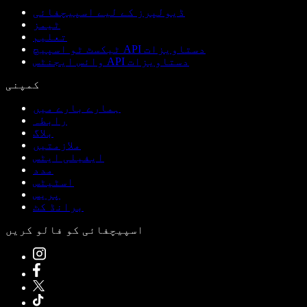
ڈیولپرز کے لیے اسپیچفائی
ٹیمز
تعلیم
ٹیکسٹ ٹو اسپیچ API دستاویزات
وائس ایجنٹس API دستاویزات
کمپنی
ہمارے بارے میں
رابطہ
بلاگ
ملازمتیں
ایفیلی ایٹس
مدد
اسٹیٹس
پریس
برانڈ کٹ
اسپیچفائی کو فالو کریں