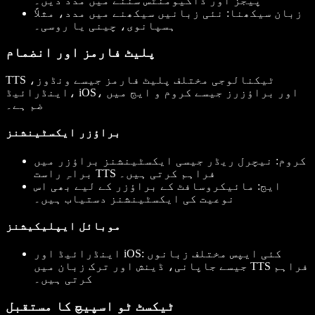
پیجز اور ڈاکیومنٹس سننے میں مدد دیں۔
زبان سیکھنا
: نئی زبانیں سیکھنے میں مدد، مثلاً
ہسپانوی، چینی یا روسی۔
پلیٹ فارمز اور انضمام
TTS ٹیکنالوجی مختلف پلیٹ فارمز جیسے ونڈوز،
اینڈرائیڈ، iOS، اور براؤزرز جیسے کروم و ایج میں
ضم ہے۔
براؤزر ایکسٹینشنز
کروم
: نیچرل ریڈر جیسی ایکسٹینشنز براؤزر میں
براہِ راست TTS فراہم کرتی ہیں۔
ایج
: مائیکروسافٹ کے براؤزر کے لیے بھی اس
نوعیت کی ایکسٹینشنز دستیاب ہیں۔
موبائل ایپلیکیشنز
: کئی ایپس مختلف زبانوں
اینڈرائیڈ اور iOS
جیسے جاپانی، ڈینش اور ترک زبان میں TTS فراہم
کرتی ہیں۔
ٹیکسٹ ٹو اسپیچ کا مستقبل