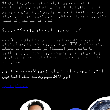
فائدے: معذور افراد کے لیے بہتر رسائی (مثلاً
ڈسلیکسیا)، ایک ساتھ کئی کام کرنا، زبان سیکھنے
میں مدد۔ نقصانات: بعض آوازیں غیر قدرتی محسوس ہو
سکتی ہیں، جذبات کے اظہار میں کمی، اور اعلی معیار
کے وائس جنریٹرز کی فیس۔
کیا آپ میرے لیے متن پڑھ سکتے ہیں؟
میں AI لینگویج ماڈل ہوں اور براہِ راست آواز میں
متن نہیں پڑھ سکتا، لیکن آپ کوئی TTS ریڈر مثلاً ایپ
یا سافٹ ویئر استعمال کر سکتے ہیں۔ یہ مختلف
زبانوں اور فارمیٹس کو سپورٹ کرتے ہیں اور آڈیو
فائل بنا کر بعد میں سننے کے لیے محفوظ بھی کی جا
سکتی ہے۔
انتہائی جدید اے آئی آوازوں، لامحدود فائلوں
اور 24/7 سپورٹ سے لطف اٹھائیں
مفت آزمائیں