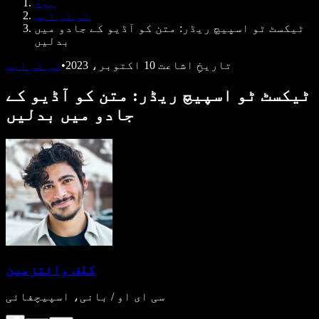
ہوم
ڈویلپرز کے لیے Speechify
ٹی ٹی ایس
ٹیکسٹ ٹو اسپیچ ریڈر: متن کو آڈیو کے جادو میں
بدلیں
تاریخِ اشاعت
10 اکتوبر، 2023
•
ٹی ٹی ایس
ٹیکسٹ ٹو اسپیچ ریڈر: متن کو آڈیو کے
جادو میں بدلیں
کلف وائتزمین
سی ای او / بانی، اسپیچفائی