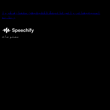
اسپیچیفائی وائس ٹائپنگ ڈکٹیٹیشن متعارف کروا
رہا ہے
وائس ٹائپنگ کے ساتھ 5 گنا تیزی سے لکھیں
مصنوعات
مزید جانیں