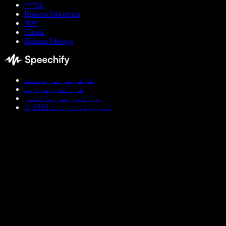
עברית
Bahasa Indonesia
বাংলা
Català
Bahasa Melayu
کوکی کی ترجیحات
شرائط و ضوابط
پرائیویسی پالیسی
© اسپیچفائی انک 2026