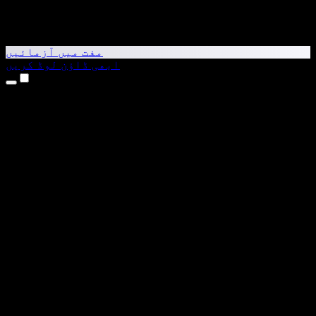
مفت میں آزمائیں
ابھی ڈاؤن لوڈ کریں
مصنوعات
متن کو آواز میں بدلیں
iPhone اور iPad ایپس
Android ایپ
Chrome ایکسٹینشن
Edge ایکسٹینشن
ویب ایپ
Mac ایپ