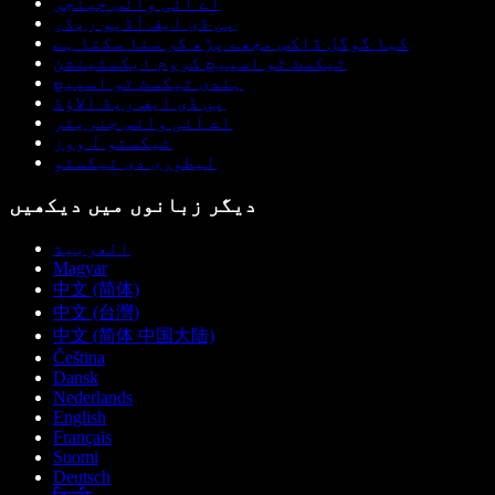
اے آئی وائس چینجر
پی ڈی ایف آڈیو ریڈر
کیا گوگل ڈاکس مجھے پڑھ کر سنا سکتا ہے
ٹیکسٹ ٹو اسپیچ کروم ایکسٹینشن
ہندی ٹیکسٹ ٹو اسپیچ
پی ڈی ایف ریڈ الاؤڈ
اے آئی وائس جنریٹر
ٹیکستو آ ووز
لیطوری دی ٹیکسٹو
دیگر زبانوں میں دیکھیں
العربية
Magyar
中文 (简体)
中文 (台灣)
中文 (简体 中国大陆)
Čeština
Dansk
Nederlands
English
Français
Suomi
Deutsch