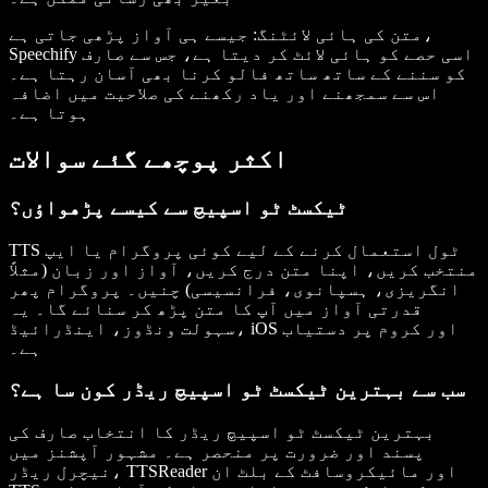
متن کی ہائی لائٹنگ
: جیسے ہی آواز پڑھی جاتی ہے،
Speechify اسی حصے کو ہائی لائٹ کر دیتا ہے، جس سے صارف
کو سننے کے ساتھ ساتھ فالو کرنا بھی آسان رہتا ہے۔
اس سے سمجھنے اور یاد رکھنے کی صلاحیت میں اضافہ
ہوتا ہے۔
اکثر پوچھے گئے سوالات
ٹیکسٹ ٹو اسپیچ سے کیسے پڑھواؤں؟
TTS ٹول استعمال کرنے کے لیے کوئی پروگرام یا ایپ
منتخب کریں، اپنا متن درج کریں، آواز اور زبان (مثلاً
انگریزی، ہسپانوی، فرانسیسی) چنیں۔ پروگرام پھر
قدرتی آواز میں آپ کا متن پڑھ کر سنائے گا۔ یہ
سہولت ونڈوز، اینڈرائیڈ، iOS اور کروم پر دستیاب
ہے۔
سب سے بہترین ٹیکسٹ ٹو اسپیچ ریڈر کون سا ہے؟
بہترین ٹیکسٹ ٹو اسپیچ ریڈر کا انتخاب صارف کی
پسند اور ضرورت پر منحصر ہے۔ مشہور آپشنز میں
نیچرل ریڈر، TTSReader اور مائیکروسافٹ کے بلٹ ان