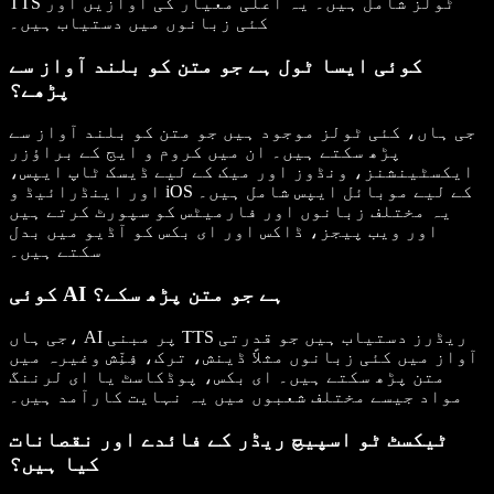
TTS ٹولز شامل ہیں۔ یہ اعلی معیار کی آوازیں اور
کئی زبانوں میں دستیاب ہیں۔
کوئی ایسا ٹول ہے جو متن کو بلند آواز سے
پڑھے؟
جی ہاں، کئی ٹولز موجود ہیں جو متن کو بلند آواز سے
پڑھ سکتے ہیں۔ ان میں کروم و ایج کے براؤزر
ایکسٹینشنز، ونڈوز اور میک کے لیے ڈیسک ٹاپ ایپس،
اور اینڈرائیڈ و iOS کے لیے موبائل ایپس شامل ہیں۔
یہ مختلف زبانوں اور فارمیٹس کو سپورٹ کرتے ہیں
اور ویب پیجز، ڈاکس اور ای بکس کو آڈیو میں بدل
سکتے ہیں۔
کوئی AI ہے جو متن پڑھ سکے؟
جی ہاں، AI پر مبنی TTS ریڈرز دستیاب ہیں جو قدرتی
آواز میں کئی زبانوں مثلاً ڈینش، ترک، فِنِّش وغیرہ میں
متن پڑھ سکتے ہیں۔ ای بکس، پوڈکاسٹ یا ای لرننگ
مواد جیسے مختلف شعبوں میں یہ نہایت کارآمد ہیں۔
ٹیکسٹ ٹو اسپیچ ریڈر کے فائدے اور نقصانات
کیا ہیں؟