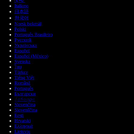
हिन्दी
Italiano
日本語
한국어
Norsk bokmål
Polski
Português Brasileiro
Русский
Українська
Español
Español (México)
Svenska
ไทย
Türkçe
Tiếng Việt
Română
Português
Български
ქართული
Slovenčina
Slovenščina
Eesti
Hrvatski
Ελληνικά
Lietuvių