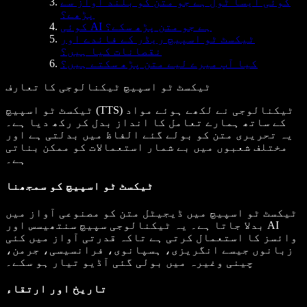
کوئی ایسا ٹول ہے جو متن کو بلند آواز سے
پڑھے؟
کوئی AI ہے جو متن پڑھ سکے؟
ٹیکسٹ ٹو اسپیچ ریڈر کے فائدے اور
نقصانات کیا ہیں؟
کیا آپ میرے لیے متن پڑھ سکتے ہیں؟
ٹیکسٹ ٹو اسپیچ ٹیکنالوجی کا تعارف
ٹیکسٹ ٹو اسپیچ (TTS) ٹیکنالوجی نے لکھے ہوئے مواد
کے ساتھ ہمارے تعامل کا انداز بدل کر رکھ دیا ہے۔
یہ تحریری متن کو بولے گئے الفاظ میں بدلتی ہے اور
مختلف شعبوں میں بے شمار استعمالات کو ممکن بناتی
ہے۔
ٹیکسٹ ٹو اسپیچ کو سمجھنا
ٹیکسٹ ٹو اسپیچ میں ڈیجیٹل متن کو مصنوعی آواز میں
بدلا جاتا ہے۔ یہ ٹیکنالوجی سپیچ سنتھیسس اور AI
وائسز کا استعمال کرتی ہے تاکہ قدرتی آواز میں کئی
زبانوں جیسے انگریزی، ہسپانوی، فرانسیسی، جرمن،
چینی وغیرہ میں بولی گئی آڈیو تیار ہو سکے۔
تاریخ اور ارتقاء