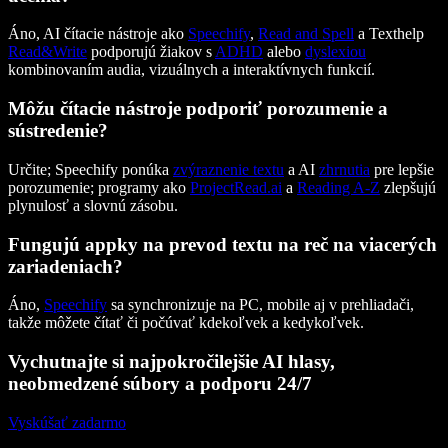
Áno, AI čítacie nástroje ako
Speechify
,
Read and Spell
a Texthelp
Read&Write
podporujú žiakov s
ADHD
alebo
dyslexiou
kombinovaním audia, vizuálnych a interaktívnych funkcií.
Môžu čítacie nástroje podporiť porozumenie a
sústredenie?
Určite; Speechify ponúka
zvýraznenie textu
a AI
zhrnutia
pre lepšie
porozumenie; programy ako
ProjectRead.ai
a
Reading A-Z
zlepšujú
plynulosť a slovnú zásobu.
Fungujú appky na prevod textu na reč na viacerých
zariadeniach?
Áno,
Speechify
sa synchronizuje na PC, mobile aj v prehliadači,
takže môžete čítať či počúvať kdekoľvek a kedykoľvek.
Vychutnajte si najpokročilejšie AI hlasy,
neobmedzené súbory a podporu 24/7
Vyskúšať zadarmo