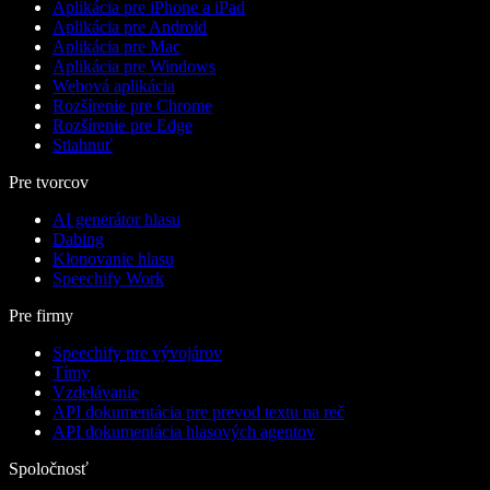
Aplikácia pre iPhone a iPad
Aplikácia pre Android
Aplikácia pre Mac
Aplikácia pre Windows
Webová aplikácia
Rozšírenie pre Chrome
Rozšírenie pre Edge
Stiahnuť
Pre tvorcov
AI generátor hlasu
Dabing
Klonovanie hlasu
Speechify Work
Pre firmy
Speechify pre vývojárov
Tímy
Vzdelávanie
API dokumentácia pre prevod textu na reč
API dokumentácia hlasových agentov
Spoločnosť