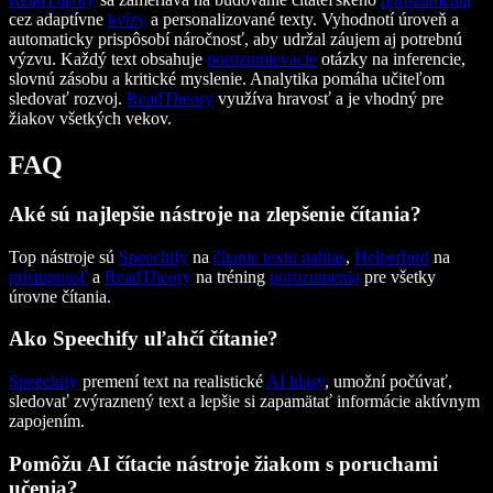
cez adaptívne
kvízy
a personalizované texty. Vyhodnotí úroveň a
automaticky prispôsobí náročnosť, aby udržal záujem aj potrebnú
výzvu. Každý text obsahuje
porozumievacie
otázky na inferencie,
slovnú zásobu a kritické myslenie. Analytika pomáha učiteľom
sledovať rozvoj.
ReadTheory
využíva hravosť a je vhodný pre
žiakov všetkých vekov.
FAQ
Aké sú najlepšie nástroje na zlepšenie čítania?
Top nástroje sú
Speechify
na
čítanie textu nahlas
,
Helperbird
na
prístupnosť
a
ReadTheory
na tréning
porozumenia
pre všetky
úrovne čítania.
Ako Speechify uľahčí čítanie?
Speechify
premení text na realistické
AI hlasy
, umožní počúvať,
sledovať zvýraznený text a lepšie si zapamätať informácie aktívnym
zapojením.
Pomôžu AI čítacie nástroje žiakom s poruchami
učenia?