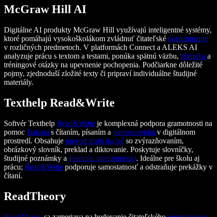
McGraw Hill AI
Digitálne AI produkty McGraw Hill využívajú inteligentné systémy,
ktoré pomáhajú vysokoškolákom zvládnuť čitateľské
porozumenie
v rozličných predmetoch. V platformách Connect a ALEKS AI
analyzuje prácu s textom a testami, ponúka spätnú väzbu,
zhrnutia
a
tréningové otázky na upevnenie pochopenia. Podčiarkne dôležité
pojmy, zjednoduší zložité texty či pripraví individuálne študijné
materiály.
Texthelp Read&Write
Softvér Texthelp
Read&Write
je komplexná podpora gramotnosti na
pomoc
žiakom
s čítaním, písaním a
porozumením
v digitálnom
prostredí. Obsahuje
prevod textu na reč
so zvýrazňovaním,
obrázkový slovník, preklad a diktovanie. Poskytuje slovníčky,
študijné poznámky a
kontrolu porozumenia
. Ideálne pre školu aj
prácu;
Read&Write
podporuje samostatnosť a odstraňuje prekážky v
čítaní.
ReadTheory
ReadTheory
sa zameriava na budovanie čitateľského
porozumenia