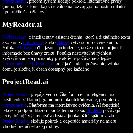
porozumenia
, pričom systém sleduje pokrok. Interaktívne prvky
(audio, lekcie, fonetika) sú ideálne na rozvoj gramotnosti u mladších
i pokročilejších žiakov.
MyReader.ai
MyReader.ai
je inteligentný asistent čítania, ktorý z digitálneho textu
ako knihy,
dokumenty
alebo
články
vytvára prirodzené audio.
Vďaka
AI hlasom
číta jasne a prirodzene, takže môžete prijímať
informácie bez únavy zraku. Ponúka nastaviteľnú rýchlosť,
zvýrazňovanie a poznámky pre aktívne počúvanie a lepšie
porozumenie
.
MyReader.ai
prepája čítanie a počúvanie, vďaka
čomu je zložitejší obsah dostupný pre každého.
ProjectRead.ai
ProjectRead.ai
prepája vedu o čítaní a umelú inteligenciu na
posilnenie základnej gramotnosti ako dekódovanie, plynulosť a
porozumenie
. Platforma má interaktívne cvičenia, AI fonetické
lekcie a podporu hlasom podľa tempa žiaka.
Študenti
počúvajú
texty, trénujú výslovnosť a dostávajú okamžitú spätnú väzbu.
ProjectRead.ai
sleduje pokrok a odporúča materiály na mieru,
vhodné pre učiteľov aj rodiny.