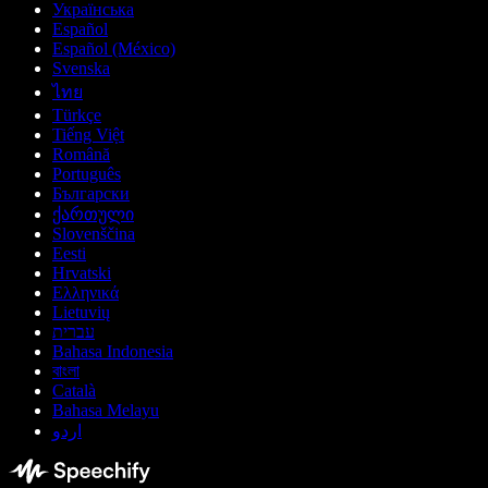
Українська
Español
Español (México)
Svenska
ไทย
Türkçe
Tiếng Việt
Română
Português
Български
ქართული
Slovenščina
Eesti
Hrvatski
Ελληνικά
Lietuvių
עברית
Bahasa Indonesia
বাংলা
Català
Bahasa Melayu
اردو