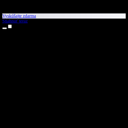
Vyskúšajte zdarma
Stiahnuť teraz
Produkty
Prevod textu na reč
Aplikácie pre iPhone a iPad
Aplikácia pre Android
Rozšírenie pre Chrome
Rozšírenie pre Edge
Webová aplikácia
Aplikácia pre Mac
Aplikácia pre Windows