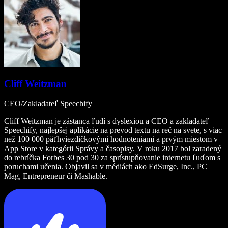
Cliff Weitzman
CEO/Zakladateľ Speechify
Cliff Weitzman je zástanca ľudí s dyslexiou a CEO a zakladateľ
Speechify, najlepšej aplikácie na prevod textu na reč na svete, s viac
než 100 000 päťhviezdičkovými hodnoteniami a prvým miestom v
App Store v kategórii Správy a časopisy. V roku 2017 bol zaradený
do rebríčka Forbes 30 pod 30 za sprístupňovanie internetu ľuďom s
poruchami učenia. Objavil sa v médiách ako EdSurge, Inc., PC
Mag, Entrepreneur či Mashable.