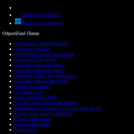
Stiahnuť pre macOS
Stiahnuť pre Windows
Odporúčané čítanie
Diktovanie a hlasové písanie
AI hlasový asistent
Prevod PDF na reč pre Android
Prehrávač textu na reč
Generátor ženského hlasu
Generátor mužského hlasu
Najlepšie čítačky pre dyslektikov
Generátor robotického hlasu
Anime hlas z textu
AI menič hlasu
Audio prehrávač PDF
Vie mi Google Docs čítať nahlas?
Rozšírenie pre Chrome na prevod textu na reč
Prevod textu na reč v hindčine
Čítanie PDF nahlas
AI generátor hlasu
Texto a Voz