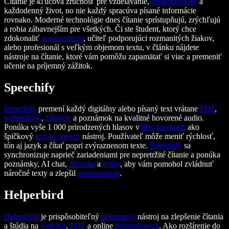
Čítanie je kľúčová zručnosť pre vzdelávanie,
produktívnosť
a
každodenný život, no nie každý spracúva písané informácie
rovnako. Moderné technológie dnes čítanie sprístupňujú, zrýchľujú
a robia zábavnejším pre všetkých. Či ste študent, ktorý chce
zdokonaliť
porozumenie
, učiteľ podporujúci rozmanitých žiakov,
alebo profesionál s veľkým objemom textu, v článku nájdete
nástroje na čítanie, ktoré vám pomôžu zapamätať si viac a premeniť
učenie na príjemný zážitok.
Speechify
Speechify
premení každý digitálny alebo písaný text vrátane
PDF
,
webstránok
,
článkov
a poznámok na kvalitné hovorené audio.
Ponúka vyše 1 000 prirodzených hlasov v
60+ jazykoch
ako
špičkový
text-to-speech
nástroj. Používateľ môže meniť rýchlosť,
tón aj jazyk a čítať popri zvýraznenom texte.
Speechify
sa
synchronizuje naprieč zariadeniami pre nepretržité čítanie a ponúka
poznámky, AI chat,
zhrnutia
a
kvízy
, aby vám pomohol zvládnuť
náročné texty a zlepšil
porozumenie
.
Helperbird
Helperbird
je prispôsobiteľný
prístupový
nástroj na zlepšenie čítania
a štúdia na
weboch
,
PDF
a online
dokumentoch
. Ako rozšírenie do