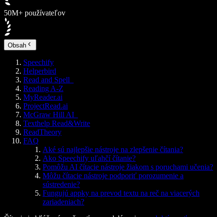
50M+ používateľov
Obsah
Speechify
Helperbird
Read and Spell
Reading A-Z
MyReader.ai
ProjectRead.ai
McGraw Hill AI
Texthelp Read&Write
ReadTheory
FAQ
Aké sú najlepšie nástroje na zlepšenie čítania?
Ako Speechify uľahčí čítanie?
Pomôžu AI čítacie nástroje žiakom s poruchami učenia?
Môžu čítacie nástroje podporiť porozumenie a
sústredenie?
Fungujú appky na prevod textu na reč na viacerých
zariadeniach?