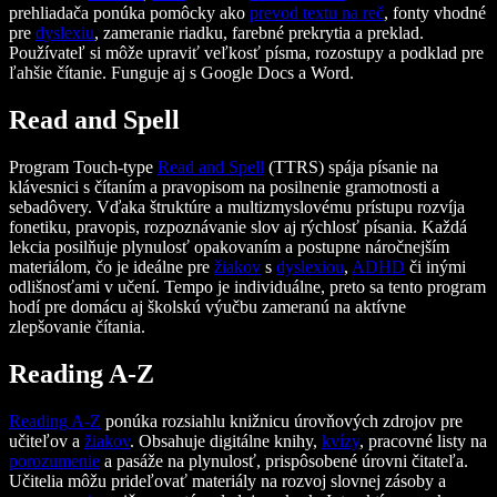
prehliadača ponúka pomôcky ako
prevod textu na reč
, fonty vhodné
pre
dys
lex
iu
, zameranie riadku, farebné prekrytia a preklad.
Používateľ si môže upraviť veľkosť písma, rozostupy a podklad pre
ľahšie čítanie. Funguje aj s Google Docs a Word.
Read and Spell
Program Touch-type
Read and Spell
(TTRS) spája písanie na
klávesnici s čítaním a pravopisom na posilnenie gramotnosti a
sebadôvery. Vďaka štruktúre a multizmyslovému prístupu rozvíja
fonetiku, pravopis, rozpoznávanie slov aj rýchlosť písania. Každá
lekcia posilňuje plynulosť opakovaním a postupne náročnejším
materiálom, čo je ideálne pre
žiakov
s
dys
lex
iou
,
ADHD
či inými
odlišnosťami v učení. Tempo je individuálne, preto sa tento program
hodí pre domácu aj školskú výučbu zameranú na aktívne
zlepšovanie čítania.
Reading A-Z
Reading A-Z
ponúka rozsiahlu knižnicu úrovňových zdrojov pre
učiteľov a
žiakov
. Obsahuje digitálne knihy,
kvízy
, pracovné listy na
porozumenie
a pasáže na plynulosť, prispôsobené úrovni čitateľa.
Učitelia môžu prideľovať materiály na rozvoj slovnej zásoby a