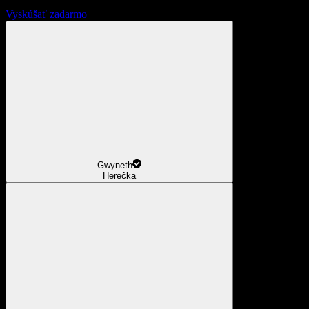
Vyskúšať zadarmo
Gwyneth
Herečka