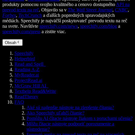
produkty pomocou svojho kvalitného a cenovo dostupného
API na
prevod textu na reč
. Objavilo sa v
The Wall Street Journal
,
CNBC
,
Forbes
,
TechCrunch
a ďalších popredných spravodajských
médiách. Speechify je najväčší poskytovateľ prevodu textu na reč
na svete. Navštívte
speechify.com/news
,
speechify.com/blog
a
speechify.com/press
a zistite viac.
Obsah
Speechify
Helperbird
Read and Spell
Reading A-Z
MyReader.ai
ProjectRead.ai
McGraw Hill AI
Texthelp Read&Write
ReadTheory
FAQ
Aké sú najlepšie nástroje na zlepšenie čítania?
Ako Speechify uľahčí čítanie?
Pomôžu AI čítacie nástroje žiakom s poruchami učenia?
Môžu čítacie nástroje podporiť porozumenie a
sústredenie?
Fungujú appky na prevod textu na reč na viacerých