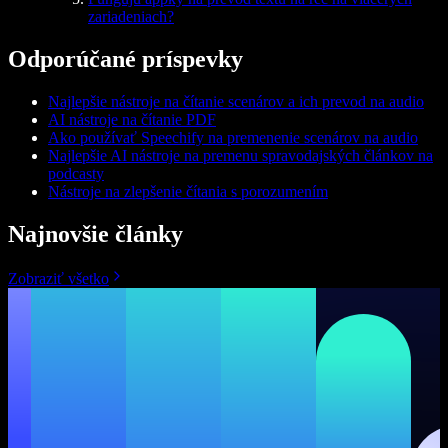
zariadeniach?
Odporúčané príspevky
Najlepšie nástroje na čítanie scenárov a ich prevod na audio
AI nástroje na čítanie PDF
Ako používať Speechify na premenenie scenárov na audio
Najlepšie AI nástroje na premenu spravodajských článkov na
podcasty
Nástroje na zlepšenie čítania s porozumením
Najnovšie články
Zobraziť všetko