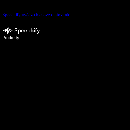
Speechify uvádza hlasové diktovanie
Píšte 5× rýchlejšie pomocou hlasového diktovania
Produkty
Zistiť viac