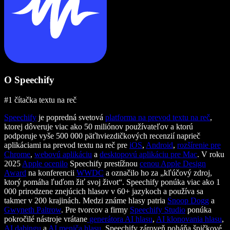
O Speechify
#1 čítačka textu na reč
Speechify
je popredná svetová
platforma na prevod textu na reč
,
ktorej dôveruje viac ako 50 miliónov používateľov a ktorú
podporuje vyše 500 000 päťhviezdičkových recenzií naprieč
aplikáciami na prevod textu na reč pre
iOS
,
Android
,
rozšírenie pre
Chrome
,
webovú aplikáciu
a
desktopovú aplikáciu pre Mac
. V roku
2025
Apple ocenilo
Speechify prestížnou
cenou Apple Design
Award
na konferencii
WWDC
a označilo ho za „kľúčový zdroj,
ktorý pomáha ľuďom žiť svoj život“. Speechify ponúka viac ako 1
000 prirodzene znejúcich hlasov v 60+ jazykoch a používa sa
takmer v 200 krajinách. Medzi známe hlasy patria
Snoop Dogg
a
Gwyneth Paltrow
. Pre tvorcov a firmy
Speechify Studio
ponúka
pokročilé nástroje vrátane
generátora AI hlasu
,
AI klonovania hlasu
,
AI dabingu
a
AI meniča hlasu
. Speechify zároveň poháňa špičkové