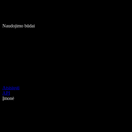
Naudojimo būdai
Atsisiųsti
API
Įmonė