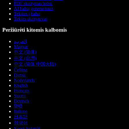
PDF skaitymas balsu
AI balsų generavimas
Tekstas į balsą
Teksto skaitytuvas
Peržiūrėti kitomis kalbomis
العربية
Magyar
中文 (简体)
中文 (台灣)
中文 (简体 中国大陆)
Čeština
Dansk
Nederlands
English
Français
Suomi
Deutsch
हिन्दी
Italiano
日本語
한국어
Norsk bokmål