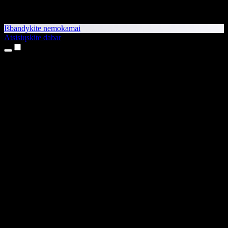
Išbandykite nemokamai
Atsisiųskite dabar
Produktai
Teksto skaitymas balsu
iPhone ir iPad programėlės
Android programėlė
Chrome plėtinys
Edge plėtinys
Interneto programėlė
Mac programėlė
Windows programėlė