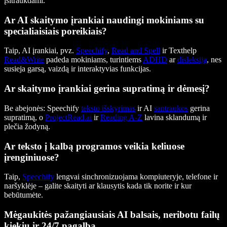
įsitraukdami.
Ar AI skaitymo įrankiai naudingi mokiniams su
specialiaisiais poreikiais?
Taip, AI įrankiai, pvz.
Speechify
,
Read and Spell
ir Texthelp
Read&Write
padeda mokiniams, turintiems
ADHD
ar
disleksiją
, nes
susieja garsą, vaizdą ir interaktyvias funkcijas.
Ar skaitymo įrankiai gerina supratimą ir dėmesį?
Be abejonės: Speechify
teksto išskyrimas
ir AI
santraukos
gerina
supratimą, o
ProjectRead.ai
ir
Reading A-Z
lavina sklandumą ir
plečia žodyną.
Ar teksto į kalbą programos veikia keliuose
įrenginiuose?
Taip,
Speechify
lengvai sinchronizuojama kompiuteryje, telefone ir
naršyklėje – galite skaityti ar klausytis kada tik norite ir kur
bebūtumėte.
Mėgaukitės pažangiausiais AI balsais, neribotu failų
kiekiu ir 24/7 pagalba