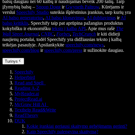
balsų daugiau nei 60 kalbų ir naudojamas beveik 200 šalių. Tarp
įžymybių balsų –
Snoop Dogg
ir
Gwyneth Paltrow
. Kūrėjams ir
verslui
Speechify Studio
suteikia išplėstinius įrankius, tarp kurių yra
AI balso generatorius
,
AI balso klonavimas
,
AI dubliavimas
ir
AI
balso keitiklis
. Speechify taip pat aprūpina pažangius produktus
kokybišku ir ekonomišku
teksto į kalbą API
. Apie mus rašė
The
Wall Street Journal
,
CNBC
,
Forbes
,
TechCrunch
ir kiti didieji
naujienų portalai, todėl Speechify yra didžiausias teksto į kalbą
teikėjas pasaulyje. Apsilankykite
speechify.com/news
,
speechify.com/blog
ir
speechify.com/press
ir sužinokite daugiau.
Turinys
Speechify
Helperbird
Read and Spell
Reading A-Z
MyReader.ai
ProjectRead.ai
McGraw Hill AI
Texthelp Read&Write
ReadTheory
DUK
Kokie įrankiai geriausi skaitymo gebėjimams gerinti?
Kaip Speechify palengvina skaitymą?