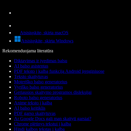
Atsisiųskite, skirta macOS
Atsisiųskite, skirta Windows
Rekomenduojama literatūra
Diktavimas ir įvedimas balsu
AI balso asistentas
PDF teksto į kalbą funkcija Android įrenginiuose
Teksto skaitytuvas
Moteriško balso generatorius
Vyriško balso generatorius
Geriausios skaitymo programos disleksijai
Roboto balso generatorius
Anime teksto į kalbą
AI balso keitiklis
PDF garso skaitytuvas
Ar Google Docs gali man skaityti garsiai?
Chrome plėtinys tekstui į kalbą
Hindi kalbos tekstas į kalbą