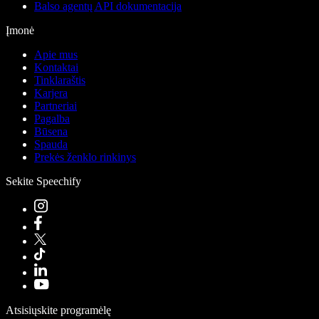
Balso agentų API dokumentacija
Įmonė
Apie mus
Kontaktai
Tinklaraštis
Karjera
Partneriai
Pagalba
Būsena
Spauda
Prekės ženklo rinkinys
Sekite Speechify
Atsisiųskite programėlę