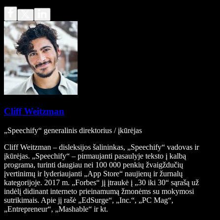
Cliff Weitzman
„Speechify“ generalinis direktorius / įkūrėjas
Cliff Weitzman – disleksijos šalininkas, „Speechify“ vadovas ir
įkūrėjas. „Speechify“ – pirmaujanti pasaulyje teksto į kalbą
programa, turinti daugiau nei 100 000 penkių žvaigždučių
įvertinimų ir lyderiaujanti „App Store“ naujienų ir žurnalų
kategorijoje. 2017 m. „Forbes“ jį įtraukė į „30 iki 30“ sąrašą už
indėlį didinant interneto prieinamumą žmonėms su mokymosi
sutrikimais. Apie jį rašė „EdSurge“, „Inc.“, „PC Mag“,
„Entrepreneur“, „Mashable“ ir kt.