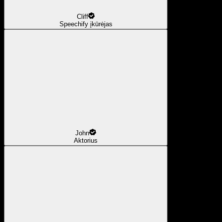
Cliff
Speechify įkūrėjas
John
Aktorius