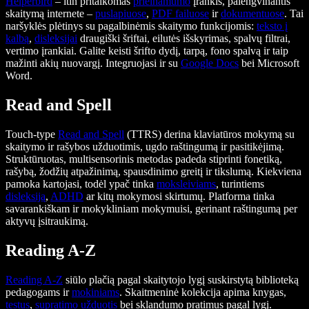
Helperbird
– itin pritaikomas
prieinamumo
įrankis, palengvinantis
skaitymą internete –
puslapiuose
,
PDF failuose
ir
dokumentuose
. Tai
naršyklės plėtinys su pagalbinėmis skaitymo funkcijomis:
teksto į
kalbą
,
dis
leks
ijai
draugiški šriftai, eilutės išskyrimas, spalvų filtrai,
vertimo įrankiai. Galite keisti šrifto dydį, tarpą, fono spalvą ir taip
mažinti akių nuovargį. Integruojasi ir su
Google Docs
bei Microsoft
Word.
Read and Spell
Touch-type
Read and Spell
(TTRS) derina klaviatūros mokymą su
skaitymo ir rašybos užduotimis, ugdo raštingumą ir pasitikėjimą.
Struktūruotas, multisensorinis metodas padeda stiprinti fonetiką,
rašybą, žodžių atpažinimą, spausdinimo greitį ir tikslumą. Kiekviena
pamoka kartojasi, todėl ypač tinka
moksleiviams
, turintiems
dis
leks
iją
,
ADHD
ar kitų mokymosi skirtumų. Platforma tinka
savarankiškam ir mokykliniam mokymuisi, gerinant raštingumą per
aktyvų įsitraukimą.
Reading A-Z
Reading A-Z
siūlo plačią pagal skaitytojo lygį suskirstytą biblioteką
pedagogams ir
mokiniams
. Skaitmeninė kolekcija apima knygas,
testus
,
supratimo užduotis
bei sklandumo pratimus pagal lygį.