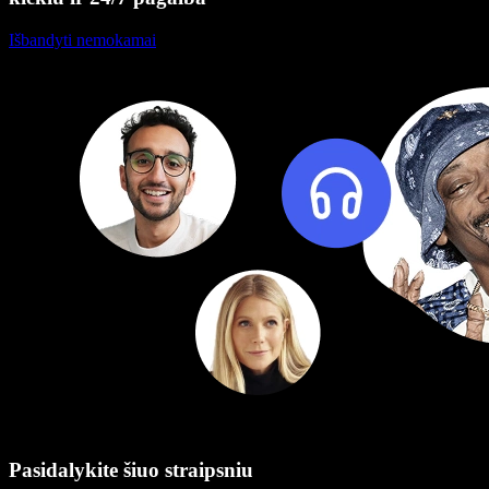
Išbandyti nemokamai
Pasidalykite šiuo straipsniu