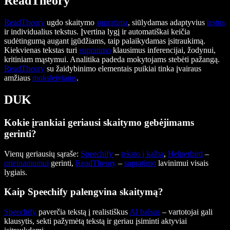
ReadTheory
ReadTheory
ugdo skaitymo
supratimą
, siūlydamas adaptyvius
testus
ir individualius tekstus. Įvertina lygį ir automatiškai keičia
sudėtingumą augant įgūdžiams, taip palaikydamas įsitraukimą.
Kiekvienas tekstas turi
supratimo
klausimus inferencijai, žodynui,
kritiniam mąstymui. Analitika padeda mokytojams stebėti pažangą.
ReadTheory
su žaidybinimo elementais puikiai tinka įvairaus
amžiaus
moksleiviams
.
DUK
Kokie įrankiai geriausi skaitymo gebėjimams
gerinti?
Vienų geriausių sąraše:
Speechify
–
teksto į kalbą
,
Helperbird
–
prieinamumui
gerinti,
ReadTheory
–
supratimo
lavinimui visais
lygiais.
Kaip Speechify palengvina skaitymą?
Speechify
paverčia tekstą į realistiškus
AI balsus
– vartotojai gali
klausytis, sekti pažymėtą tekstą ir geriau įsiminti aktyviai