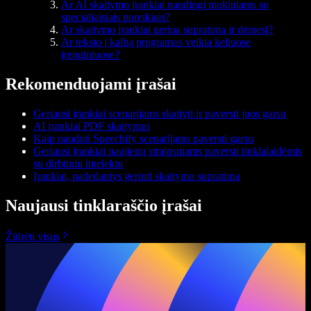
Ar AI skaitymo įrankiai naudingi mokiniams su
specialiaisiais poreikiais?
Ar skaitymo įrankiai gerina supratimą ir dėmesį?
Ar teksto į kalbą programos veikia keliuose
įrenginiuose?
Rekomenduojami įrašai
Geriausi įrankiai scenarijams skaityti ir paversti juos garsu
AI įrankiai PDF skaitymui
Kaip naudoti Speechify scenarijams paversti garsu
Geriausi įrankiai naujienų straipsniams paversti tinklalaidėmis
su dirbtiniu intelektu
Įrankiai, padedantys gerinti skaitymo supratimą
Naujausi tinklaraščio įrašai
Žiūrėti visus