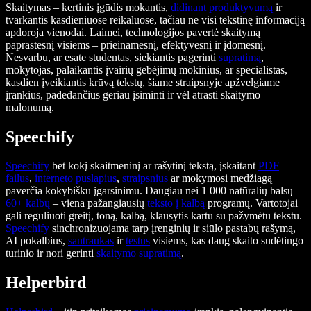
Skaitymas – kertinis įgūdis mokantis,
didinant produktyvumą
ir
tvarkantis kasdieniuose reikaluose, tačiau ne visi tekstinę informaciją
apdoroja vienodai. Laimei, technologijos pavertė skaitymą
paprastesnį visiems – prieinamesnį, efektyvesnį ir įdomesnį.
Nesvarbu, ar esate studentas, siekiantis pagerinti
supratimą
,
mokytojas, palaikantis įvairių gebėjimų mokinius, ar specialistas,
kasdien įveikiantis krūvą tekstų, šiame straipsnyje apžvelgiame
įrankius, padedančius geriau įsiminti ir vėl atrasti skaitymo
malonumą.
Speechify
Speechify
bet kokį skaitmeninį ar rašytinį tekstą, įskaitant
PDF
failus
,
interneto puslapius
,
straipsnius
ar mokymosi medžiagą
paverčia kokybišku įgarsinimu. Daugiau nei 1 000 natūralių balsų
60+ kalbų
– viena pažangiausių
teksto į kalbą
programų. Vartotojai
gali reguliuoti greitį, toną, kalbą, klausytis kartu su pažymėtu tekstu.
Speechify
sinchronizuojama tarp įrenginių ir siūlo pastabų rašymą,
AI pokalbius,
santraukas
ir
testus
visiems, kas daug skaito sudėtingo
turinio ir nori gerinti
skaitymo supratimą
.
Helperbird