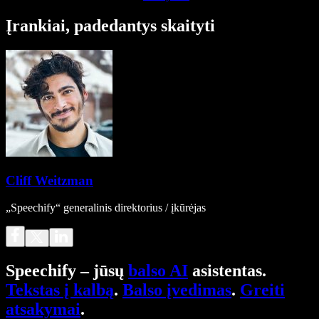
Įrankiai, padedantys skaityti
Cliff Weitzman
„Speechify“ generalinis direktorius / įkūrėjas
Speechify – jūsų
balso AI
asistentas.
Tekstas į kalbą
.
Balso įvedimas
.
Greiti
atsakymai
.