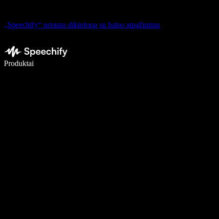
„Speechify“ pristato diktofoną su balso atpažinimu
Rašykite 5× greičiau naudodami diktavimą balsu
Produktai
Sužinokite daugiau