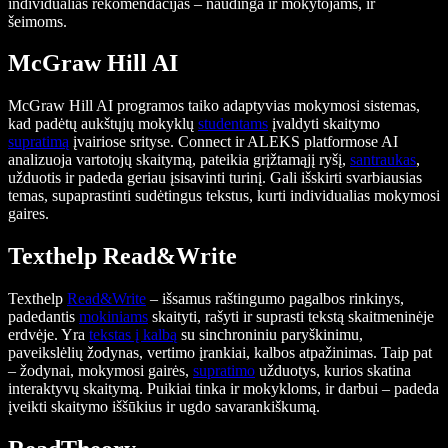
individualias rekomendacijas – naudinga ir mokytojams, ir
šeimoms.
McGraw Hill AI
McGraw Hill AI programos taiko adaptyvias mokymosi sistemas,
kad padėtų aukštųjų mokyklų
studentams
įvaldyti skaitymo
supratimą
įvairiose srityse. Connect ir ALEKS platformose AI
analizuoja vartotojų skaitymą, pateikia grįžtamąjį ryšį,
santraukas
,
užduotis ir padeda geriau įsisavinti turinį. Gali išskirti svarbiausias
temas, supaprastinti sudėtingus tekstus, kurti individualias mokymosi
gaires.
Texthelp Read&Write
Texthelp
Read&Write
– išsamus raštingumo pagalbos rinkinys,
padedantis
mokiniams
skaityti, rašyti ir suprasti tekstą skaitmeninėje
erdvėje. Yra
tekstas į kalbą
su sinchroniniu paryškinimu,
paveikslėlių žodynas, vertimo įrankiai, kalbos atpažinimas. Taip pat
– žodynai, mokymosi gairės,
supratimo
užduotys, kurios skatina
interaktyvų skaitymą. Puikiai tinka ir mokykloms, ir darbui – padeda
įveikti skaitymo iššūkius ir ugdo savarankiškumą.