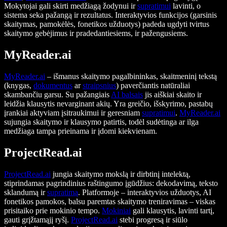
Mokytojai gali skirti medžiagą žodynui ir
supratimui
lavinti, o
sistema seka pažangą ir rezultatus. Interaktyvios funkcijos (garsinis
skaitymas, pamokėlės, fonetikos užduotys) padeda ugdyti tvirtus
skaitymo gebėjimus ir pradedantiesiems, ir pažengusiems.
MyReader.ai
MyReader.ai
– išmanus skaitymo pagalbininkas, skaitmeninį tekstą
(knygas,
dokumentus
ar
straipsnius
) paverčiantis natūraliai
skambančiu garsu. Su pažangiais
AI balsais
jis aiškiai skaito ir
leidžia klausytis nevarginant akių. Yra greičio, išskyrimo, pastabų
įrankiai aktyviam įsitraukimui ir geresniam
supratimui
.
MyReader.ai
sujungia skaitymo ir klausymo patirtis, todėl sudėtinga ar ilga
medžiaga tampa prieinama ir įdomi kiekvienam.
ProjectRead.ai
ProjectRead.ai
jungia skaitymo mokslą ir dirbtinį intelektą,
stiprindamas pagrindinius raštingumo įgūdžius: dekodavimą, teksto
sklandumą ir
supratimą
. Platformoje – interaktyvios užduotys, AI
fonetikos pamokos, balsu paremtas skaitymo treniravimas – viskas
prisitaiko prie mokinio tempo.
Mokiniai
gali klausytis, lavinti tartį,
gauti grįžtamąjį ryšį.
ProjectRead.ai
stebi progresą ir siūlo