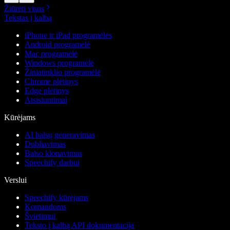
Žiūrėti visus
Tekstas į kalbą
iPhone ir iPad programėlės
Android programėlė
Mac programėlė
Windows programėlė
Žiniatinklio programėlė
Chrome plėtinys
Edge plėtinys
Atsisiuntimai
Kūrėjams
AI balsų generavimas
Dubliavimas
Balso klonavimas
Speechify darbui
Verslui
Speechify kūrėjams
Komandoms
Švietimui
Teksto į kalbą API dokumentacija