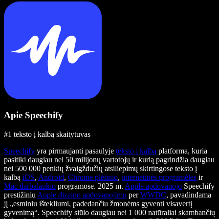
Apie Speechify
#1 teksto į kalbą skaitytuvas
Speechify
yra pirmaujanti pasaulyje
teksto į kalbą
platforma, kuria
pasitiki daugiau nei 50 milijonų vartotojų ir kurią pagrindžia daugiau
nei 500 000 penkių žvaigždučių atsiliepimų skirtingose teksto į
kalbą
iOS
,
Android
,
Chrome plėtinio
,
internetinės programėlės
ir
Mac darbalaukio
programose. 2025 m.
Apple apdovanojo
Speechify
prestižiniu
Apple dizaino apdovanojimu
per
WWDC
, pavadindama
jį „esminiu ištekliumi, padedančiu žmonėms gyventi visavertį
gyvenimą“. Speechify siūlo daugiau nei 1 000 natūraliai skambančių