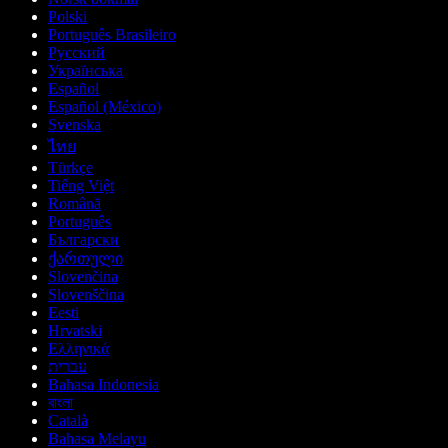
Polski
Português Brasileiro
Русский
Українська
Español
Español (México)
Svenska
ไทย
Türkçe
Tiếng Việt
Română
Português
Български
ქართული
Slovenčina
Slovenščina
Eesti
Hrvatski
Ελληνικά
עברית
Bahasa Indonesia
বাংলা
Català
Bahasa Melayu