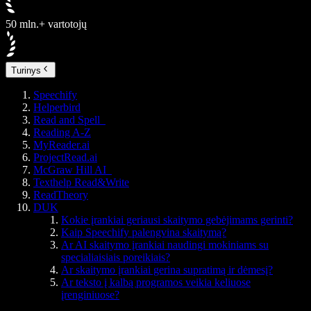
50 mln.+ vartotojų
Turinys
Speechify
Helperbird
Read and Spell
Reading A-Z
MyReader.ai
ProjectRead.ai
McGraw Hill AI
Texthelp Read&Write
ReadTheory
DUK
Kokie įrankiai geriausi skaitymo gebėjimams gerinti?
Kaip Speechify palengvina skaitymą?
Ar AI skaitymo įrankiai naudingi mokiniams su
specialiaisiais poreikiais?
Ar skaitymo įrankiai gerina supratimą ir dėmesį?
Ar teksto į kalbą programos veikia keliuose
įrenginiuose?