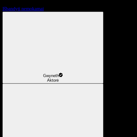
Išbandyti nemokamai
Gwyneth
Aktorė