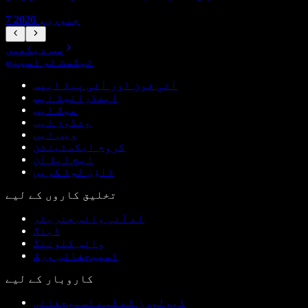
7 جنوری، 2026
سب دیکھیں
ٹیکسٹ ٹو اسپیچ
آئی فون اور آئی پیڈ ایپس
اینڈرائیڈ ایپ
میک ایپ
ونڈوز ایپ
ویب ایپ
کروم ایکسٹینشن
ایج ایڈ آن
ڈاؤن لوڈ کریں
تخلیق کاروں کے لیے
اے آئی وائس جنریٹر
ڈبنگ
وائس کلوننگ
اسپیچفائی ورک
کاروبار کے لیے
ڈیولپرز کے لیے اسپیچفائی