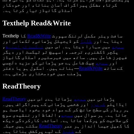
کرتا، مشکل پیراگراف آسان بناتا، اور خودکار
اسٹڈی گائیڈز تیار کرتا ہے۔
Texthelp Read&Write
سافٹ ویئر مکمل لرننگ سپورٹ
Read&Write
Texthelp کا
دیتا ہے اور
طلبا
کو ڈیجیٹل پڑھائی، لکھائی اور
سمجھ
میں سہارا دیتا ہے۔ اس میں
ٹیکسٹ ٹو اسپیچ
،
پکچر ڈکشنری، ترجمہ، اسپیچ ٹو ٹیکسٹ اور دیگر
فیچرز شامل ہیں۔ ساتھ میں فہرستیں، اسٹڈی گائیڈز
اور
سمجھ
چیک شامل ہے جو پڑھائی کو مزید دلچسپ
کے ساتھ
Read&Write
بناتے ہیں۔ اسکول ہو یا دفتر—
پڑھنے میں خودمختاری بڑھتی ہے۔
ReadTheory
پڑھائی میں
سمجھ
بڑھاتا ہے، اس میں
ReadTheory
ایڈاپٹو
کوئزز
اور شخصی پڑھائی کے پیراگراف ہیں۔
ہر ریڈر کی سطح جانچ کر کے مواد خود بخود ایڈجسٹ ہو
جاتا ہے۔ ہر سوال میں
سمجھ
، الفاظ اور تنقیدی سوچ
کی صلاحیت کو پرکھا جاتا ہے۔ اساتذہ کارکردگی دیکھ
کا کھیل جیسا انداز ہر عمر
ReadTheory
سکتے ہیں جبکہ
کے
طلبا
کے لیے پرکشش بناتا ہے۔