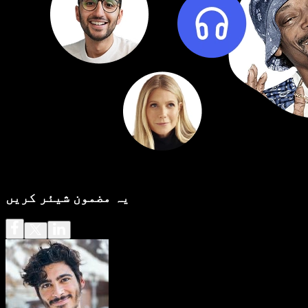
یہ مضمون شیئر کریں