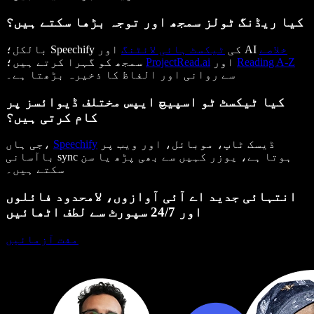
کیا ریڈنگ ٹولز سمجھ اور توجہ بڑھا سکتے ہیں؟
خلاصے
اور AI
بالکل؛ Speechify کی
ٹیکسٹ ہائی لائٹنگ
Reading A-Z
اور
ProjectRead.ai
سمجھ کو گہرا کرتے ہیں؛
سے روانی اور الفاظ کا ذخیرہ بڑھتا ہے۔
کیا ٹیکسٹ ٹو اسپیچ ایپس مختلف ڈیوائسز پر
کام کرتی ہیں؟
ڈیسک ٹاپ، موبائل، اور ویب پر
Speechify
جی ہاں،
باآسانی sync ہوتا ہے، یوزر کہیں سے بھی پڑھ یا سن
سکتے ہیں۔
انتہائی جدید اے آئی آوازوں، لامحدود فائلوں
اور 24/7 سپورٹ سے لطف اٹھائیں
مفت آزمائیں