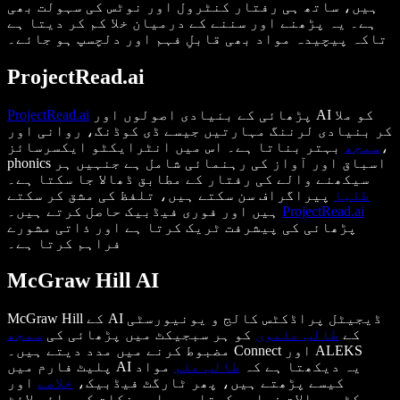
ہیں، ساتھ ہی رفتار کنٹرول اور نوٹس کی سہولت بھی
ہے۔ یہ پڑھنے اور سننے کے درمیان خلا کم کر دیتا ہے
تاکہ پیچیدہ مواد بھی قابلِ فہم اور دلچسپ ہو جائے۔
ProjectRead.ai
پڑھائی کے بنیادی اصولوں اور AI کو ملا
ProjectRead.ai
کر بنیادی لرننگ مہارتیں جیسے ڈی کوڈنگ، روانی اور
سمجھ
بہتر بناتا ہے۔ اس میں انٹرایکٹو ایکسرسائز،
phonics اسباق اور آواز کی رہنمائی شامل ہے جنہیں ہر
سیکھنے والے کی رفتار کے مطابق ڈھالا جا سکتا ہے۔
طلبا
پیراگراف سن سکتے ہیں، تلفظ کی مشق کر سکتے
ProjectRead.ai
ہیں اور فوری فیڈبیک حاصل کرتے ہیں۔
پڑھائی کی پیشرفت ٹریک کرتا ہے اور ذاتی مشورے
فراہم کرتا ہے۔
McGraw Hill AI
McGraw Hill کے AI ڈیجیٹل پراڈکٹس کالج و یونیورسٹی
کے
طالب علموں
کو ہر سبجیکٹ میں پڑھائی کی
سمجھ
مضبوط کرنے میں مدد دیتے ہیں۔ Connect اور ALEKS
پلیٹ فارم میں AI یہ دیکھتا ہے کہ
طالب علم
مواد
کیسے پڑھتے ہیں، پھر ٹارگٹ فیڈبیک،
خلاصے
اور
پریکٹس سوالات فراہم کرتا ہے۔ اہم نکات کو ہائی لائٹ