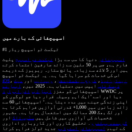
اسپیچفائی کے بارے میں
#1 ٹیکسٹ ٹو اسپیچ ریڈر
اسپیچفائی
دنیا کا سب سے بڑا
ٹیکسٹ ٹو اسپیچ
پلیٹ
فارم ہے، جس پر 50 ملین سے زائد صارفین اعتماد کرتے
ہیں اور 5 لاکھ سے زیادہ پانچ ستارہ ریویوز کے ذریعے
اس کی خدمات کو سراہا گیا ہے۔ یہ ٹیکسٹ ٹو اسپیچ
اینڈرائیڈ
،
کروم ایکسٹینشن
،
ویب ایپ
اور
میک
،
iOS
ڈیسک ٹاپ
ایپس میں دستیاب ہے۔ 2025 میں،
ایپل نے
WWDC پر
اسپیچفائی کو معزز
ایپل ڈیزائن ایوارڈ
دیا اور اسے ’ایک اہم وسیلہ قرار دیا جو لوگوں کو
اپنی زندگی جینے میں مدد دیتا ہے۔‘ اسپیچفائی 60 سے
زائد زبانوں میں 1,000+ قدرتی آوازیں فراہم کرتا ہے
اور لگ بھگ 200 ممالک میں استعمال ہوتا ہے۔ مشہور
شخصیات کی آوازوں میں شامل ہیں
سنُوپ ڈاگ
اور
گوینتھ پیلٹرو
۔ تخلیق کاروں اور کاروباری اداروں
کے لیے،
اسپیچفائی اسٹوڈیو
جدید ٹولز فراہم کرتا