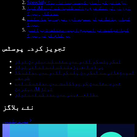
Speechify پڑھائی کو آسان کیسے بناتا ہے؟
کیا AI اوزار لرننگ فرق والے طلبا کے لیے
مددگار ہیں؟
کیا ریڈنگ ٹولز سمجھ اور توجہ بڑھا سکتے
ہیں؟
کیا ٹیکسٹ ٹو اسپیچ ایپس مختلف ڈیوائسز
پر کام کرتی ہیں؟
تجویز کردہ پوسٹس
اسکرپٹس کو آڈیو میں سننے کے بہترین ٹولز
پی ڈی ایف پڑھنے کے لیے اے آئی ٹولز
اسپیچفائی سے اسکرین پلے کو آڈیو میں بدلنے کا
طریقہ
خبری مضامین کو پوڈکاسٹ میں بدلنے کے لیے
بہترین AI ٹولز
مطالعہ فہمی میں مدد کے لیے ٹولز
نئے بلاگز
سب دیکھیں