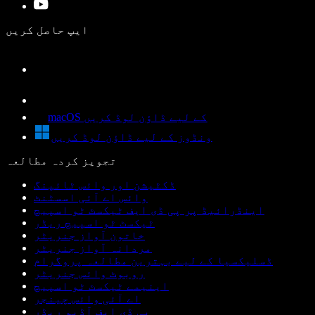
ایپ حاصل کریں
macOS کے لیے ڈاؤن لوڈ کریں
ونڈوز کے لیے ڈاؤن لوڈ کریں
تجویز کردہ مطالعہ
ڈکٹیشن اور وائس ٹائپنگ
وائس اے آئی اسسٹنٹ
اینڈرائیڈ پر پی ڈی ایف ٹیکسٹ ٹو اسپیچ
ٹیکسٹ ٹو اسپیچ ریڈر
خاتون آواز جنریٹر
مردانہ آواز جنریٹر
ڈسلیکسیا کے لیے بہترین مطالعہ پروگرام
روبوٹ وائس جنریٹر
اینیمے ٹیکسٹ ٹو اسپیچ
اے آئی وائس چینجر
پی ڈی ایف آڈیو ریڈر