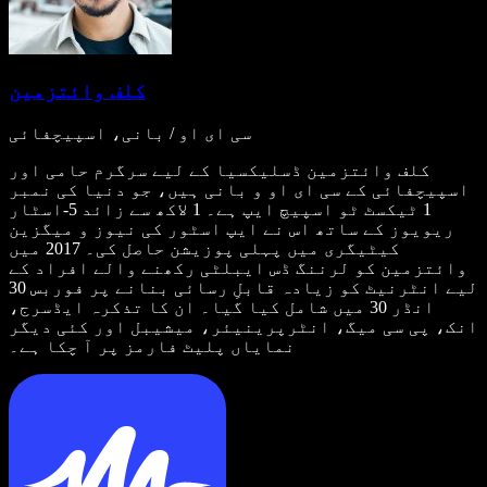
کلف وائتزمین
سی ای او / بانی، اسپیچفائی
کلف وائتزمین ڈسلیکسیا کے لیے سرگرم حامی اور
اسپیچفائی کے سی ای او و بانی ہیں، جو دنیا کی نمبر
1 ٹیکسٹ ٹو اسپیچ ایپ ہے۔ 1 لاکھ سے زائد 5-اسٹار
ریویوز کے ساتھ اس نے ایپ اسٹور کی نیوز و میگزین
کیٹیگری میں پہلی پوزیشن حاصل کی۔ 2017 میں
وائتزمین کو لرننگ ڈس ایبلٹی رکھنے والے افراد کے
لیے انٹرنیٹ کو زیادہ قابلِ رسائی بنانے پر فوربس 30
انڈر 30 میں شامل کیا گیا۔ ان کا تذکرہ ایڈسرج،
انک، پی سی میگ، انٹرپرینیئر، میشیبل اور کئی دیگر
نمایاں پلیٹ فارمز پر آ چکا ہے۔