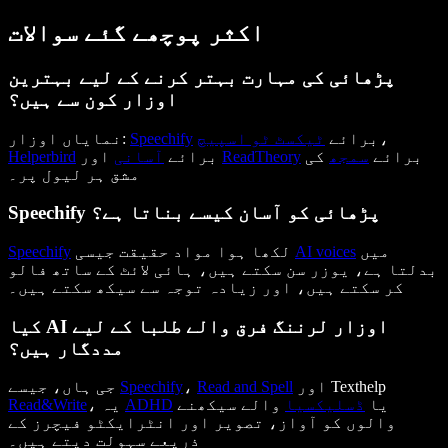
اکثر پوچھے گئے سوالات
پڑھائی کی مہارت بہتر کرنے کے لیے بہترین
اوزار کون سے ہیں؟
،
برائے
ٹیکسٹ ٹو اسپیچ
Speechify
نمایاں اوزار:
برائے
سمجھ
کی
ReadTheory
اور
برائے
آسانی
Helperbird
مشق ہر لیول پر۔
Speechify پڑھائی کو آسان کیسے بناتا ہے؟
میں
AI voices
لکھا ہوا مواد حقیقت جیسی
Speechify
بدلتا ہے، یوزر سن سکتے ہیں، ہائی لائٹ کے ساتھ فالو
کر سکتے ہیں، اور زیادہ توجہ سے سیکھ سکتے ہیں۔
کیا AI اوزار لرننگ فرق والے طلبا کے لیے
مددگار ہیں؟
اور Texthelp
Read and Spell
،
Speechify
جی ہاں، جیسے
یا
ڈسلیکسیا
والے سیکھنے
ADHD
، یہ
Read&Write
والوں کو آواز، تصویر اور انٹرایکٹو فیچرز کے
ذریعے سہولت دیتے ہیں۔