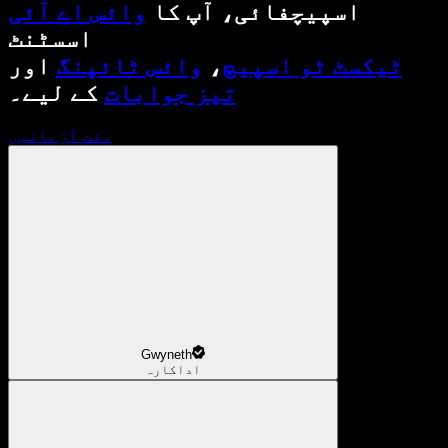
اسپیچفائی، آپ کا
وائس اے آئی
اسسٹنٹ
ٹیکسٹ ٹو اسپیچ
،
وائس ٹائپنگ
اور
تیز جوابات
کے لیے۔
مفت آزمائیں
Gwyneth
اداکارہ