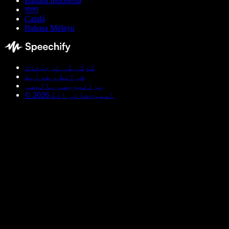
Bahasa Indonesia
বাংলা
Català
Bahasa Melayu
کوکی کی ترجیحات
شرائط و ضوابط
پرائیویسی پالیسی
© اسپیچفائی انک 2026