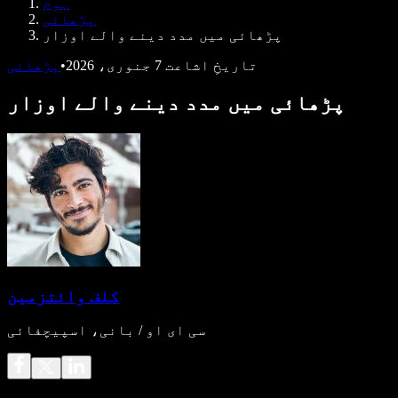
ہوم
ڈویلپرز کے لیے Speechify
پڑھائی
پڑھائی میں مدد دینے والے اوزار
تاریخِ اشاعت
7 جنوری، 2026
•
پڑھائی
پڑھائی میں مدد دینے والے اوزار
کلف وائتزمین
سی ای او / بانی، اسپیچفائی