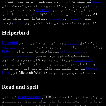
اسپیچ
کے بہترین اوزاروں میں شمار ہوتا ہے۔ رفتار،
لہجہ اور زبان بدل سکتے ہیں، ساتھ میں ٹیکسٹ ہائی
موبائل، ڈیسک ٹاپ اور
Speechify
لائٹ بھی ملتی ہے۔
براؤزر پر باآسانی sync ہوتا ہے۔ اس میں نوٹس، AI
چیٹ،
خلاصے
، اور
کوئزز
بھی شامل ہیں تاکہ موٹی
بڑھے۔
کتابیں یا مضامین بھی ہلکے لگیں اور
سمجھ
Helperbird
ایک مکمل
آسانی
پیدا کرنے والا ٹول ہے جو
Helperbird
،
پڑھنے اور سیکھنے میں سہولت دیتا ہے۔ یہ
ویب پیجز
اور
دستاویزات
میں کام کرتا ہے۔ براؤزر
PDFs
ایکسٹینشن کے طور پر، اس میں
ٹیکسٹ ٹو اسپیچ
،
ڈس
لیک
سیا
-فرینڈلی فونٹس، لائن فوکس، رنگ، اور
ترجمے کے آپشنز ہیں۔ یوزر فونٹ اور رنگ اپنی مرضی
Google
سے بدل سکتے ہیں تاکہ پڑھنا آسان ہو جائے۔
اور Microsoft Word کے ساتھ بھی مربوط ہو جاتا
Docs
ہے۔
Read and Spell
(TTRS) پروگرام ٹائپنگ کے ساتھ
Read and Spell
ٹچ ٹائپ
پڑھائی اور ہجے سکھاتا ہے۔ اس کا مربوط اور سینسری
طریقہ فونیٹس، ہجے، اور الفاظ کی پہچان کو مضبوط