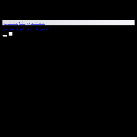
مفت میں آزمائیں
ابھی ڈاؤن لوڈ کریں
مصنوعات
متن کو آواز میں بدلیں
iPhone اور iPad ایپس
Android ایپ
Chrome ایکسٹینشن
Edge ایکسٹینشن
ویب ایپ
Mac ایپ