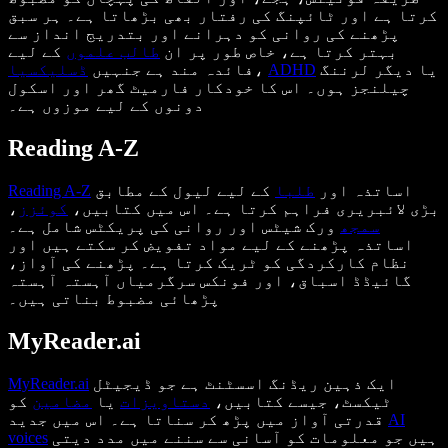
کرتا ہے اور ٹائپنگ کی رفتار بھی بڑھاتا ہے۔ ہر سبق
پڑھنے کی روانی کو دہرانے اور بتدریج انداز سے
بہتر کرتا ہے، خاص طور پر ان
طالب علموں
کے لیے
یا دیگر لرننگ
ADHD
،
فائدہ مند ہے جنہیں
ڈس
لیک
سیا
چیلنجز ہوں۔ اس کا خودکار فارمیٹ گھر اور اسکول
دونوں کے لیے موزوں ہے۔
Reading A-Z
اساتذہ اور
طلبا
کے لیے لیول کے مطابق
Reading A-Z
بڑی لائبریری فراہم کرتا ہے۔ اس میں کتابیں،
کوئزز
،
سمجھ
ورک شیٹس اور روانی کی پریکٹس شامل ہے۔
اساتذہ پڑھنے کے لیے مواد تفویض کر سکتے ہیں اور
نظام کارکردگی کو ٹریک کرتا ہے۔ پڑھنے کی آواز،
گائیڈڈ اسباق، اور فونکس سرگرمیاں آہستہ آہستہ
پڑھائی مضبوط بناتی ہیں۔
MyReader.ai
ایک ذہین ریڈنگ اسسٹنٹ ہے جو ڈیجیٹل
MyReader.ai
ٹیکسٹ، جیسے کتابیں،
دستاویزات
یا
مضامین
کو
AI
قدرتی آواز میں پڑھ کر سناتا ہے۔ اس میں جدید
ہیں جو معلومات کو آسانی سے سننے میں مدد دیتی
voices