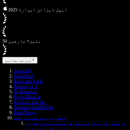
2025 ایپل ڈیزائن ایوارڈ
50 ملین+ صارفین
فہرستِ مضامین
Speechify
Helperbird
Read and Spell
Reading A-Z
MyReader.ai
ProjectRead.ai
McGraw Hill AI
Texthelp Read&Write
ReadTheory
اکثر پوچھے گئے سوالات
پڑھائی کی مہارت بہتر کرنے کے لیے بہترین
اوزار کون سے ہیں؟