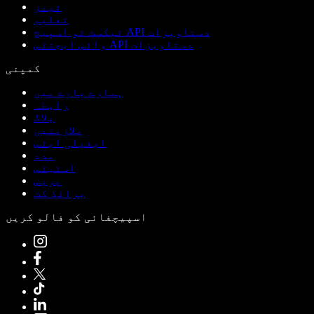
ٹیمز
تعلیم
ٹیکسٹ ٹو اسپیچ API دستاویزات
وائس ایجنٹس API دستاویزات
کمپنی
ہمارے بارے میں
رابطہ
بلاگ
ملازمتیں
ایفیلی ایٹس
مدد
اسٹیٹس
پریس
برانڈ کٹ
اسپیچفائی کو فالو کریں