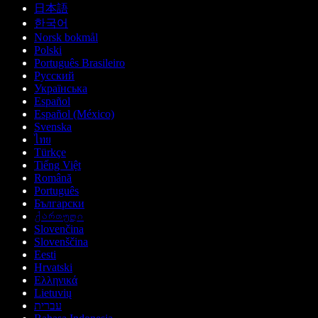
日本語
한국어
Norsk bokmål
Polski
Português Brasileiro
Русский
Українська
Español
Español (México)
Svenska
ไทย
Türkçe
Tiếng Việt
Română
Português
Български
ქართული
Slovenčina
Slovenščina
Eesti
Hrvatski
Ελληνικά
Lietuvių
עברית