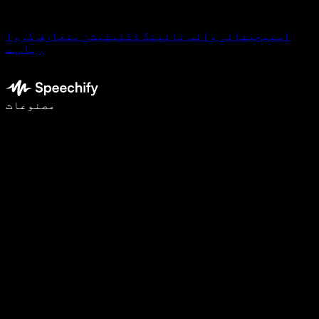
اسپیچیفائی وائس ٹائپنگ ڈکٹیٹیشن متعارف کروا
رہا ہے
وائس ٹائپنگ کے ساتھ 5 گنا تیزی سے لکھیں
مصنوعات
مزید جانیں