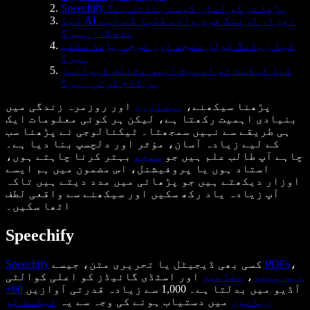
Speechify پڑھائی کو آسان کیسے بناتا ہے؟
کیا AI اوزار لرننگ فرق والے طلبا کے لیے
مددگار ہیں؟
کیا ریڈنگ ٹولز سمجھ اور توجہ بڑھا سکتے
ہیں؟
کیا ٹیکسٹ ٹو اسپیچ ایپس مختلف ڈیوائسز
پر کام کرتی ہیں؟
پڑھنا سیکھنے،
پیداوری
اور روزمرہ زندگی میں
بنیادی اہمیت رکھتا ہے، لیکن ہر کوئی معلومات ایک
ہی طریقے سے نہیں سمجھتا۔ ٹیکنالوجی نے پڑھنا سب
کے لیے زیادہ آسان، مؤثر اور دلچسپ بنا دیا ہے۔
چاہے آپ طالب علم ہیں جو
سمجھ
بہتر کرنا چاہتے ہوں،
استاد ہوں یا پروفیشنل، اس مضمون میں ہم ایسے
اوزار دیکھتے ہیں جو پڑھائی میں مدد دیتے ہیں تاکہ
آپ زیادہ یاد رکھ سکیں اور سیکھنے سے واقعی لطف
اٹھا سکیں۔
Speechify
،
PDFs
کسی بھی ڈیجیٹل یا تحریری متن، جیسے
Speechify
ویب پیجز
،
مضامین
اور اسٹڈی گائیڈز کو اعلی کوالٹی
آڈیو میں بدلتا ہے۔ 1,000 سے زیادہ قدرتی آوازیں
60+
زبانوں
میں دستیاب ہونے کی وجہ سے یہ
ٹیکسٹ ٹو