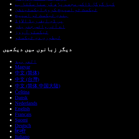
کیا گوگل ڈاکس مجھے پڑھ کر سنا سکتا ہے
ٹیکسٹ ٹو اسپیچ کروم ایکسٹینشن
ہندی ٹیکسٹ ٹو اسپیچ
پی ڈی ایف ریڈ الاؤڈ
اے آئی وائس جنریٹر
ٹیکستو آ ووز
لیطوری دی ٹیکسٹو
دیگر زبانوں میں دیکھیں
العربية
Magyar
中文 (简体)
中文 (台灣)
中文 (简体 中国大陆)
Čeština
Dansk
Nederlands
English
Français
Suomi
Deutsch
हिन्दी
Italiano