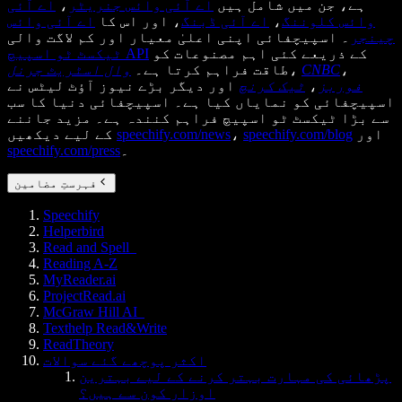
ہے، جن میں شامل ہیں
اے آئی وائس جنریٹر
،
اے آئی
وائس کلوننگ
،
اے آئی ڈبنگ
، اور اس کا
اے آئی وائس
چینجر
۔ اسپیچفائی اپنی اعلیٰ معیار اور کم لاگت والی
کے ذریعے کئی اہم مصنوعات کو
ٹیکسٹ ٹو اسپیچ API
،
CNBC
،
طاقت فراہم کرتا ہے۔
وال اسٹریٹ جرنل
فوربز
،
ٹیک کرنچ
اور دیگر بڑے نیوز آؤٹ لیٹس نے
اسپیچفائی کو نمایاں کیا ہے۔ اسپیچفائی دنیا کا سب
سے بڑا ٹیکسٹ ٹو اسپیچ فراہم کنندہ ہے۔ مزید جاننے
اور
speechify.com/blog
،
speechify.com/news
کے لیے دیکھیں
۔
speechify.com/press
فہرستِ مضامین
Speechify
Helperbird
Read and Spell
Reading A-Z
MyReader.ai
ProjectRead.ai
McGraw Hill AI
Texthelp Read&Write
ReadTheory
اکثر پوچھے گئے سوالات
پڑھائی کی مہارت بہتر کرنے کے لیے بہترین
اوزار کون سے ہیں؟