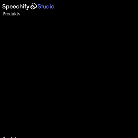
Píšte 5× rýchlejšie pomocou hlasového diktovania
Produkty
Zistiť viac