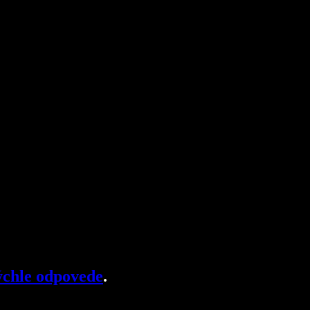
chle odpovede
.