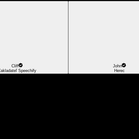
Cliff
John
akladateľ Speechify
Herec