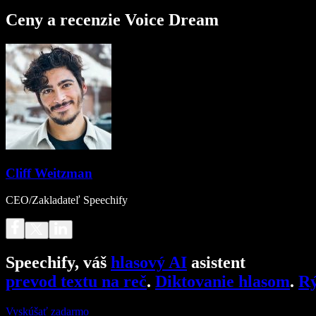
Ceny a recenzie Voice Dream
Cliff Weitzman
CEO/Zakladateľ Speechify
Speechify, váš
hlasový AI
asistent
prevod textu na reč
.
Diktovanie hlasom
.
Rý
Vyskúšať zadarmo