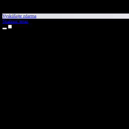
Vyskúšajte zdarma
Stiahnuť teraz
Produkty
Prevod textu na reč
Aplikácie pre iPhone a iPad
Aplikácia pre Android
Rozšírenie pre Chrome
Rozšírenie pre Edge
Webová aplikácia
Aplikácia pre Mac
Aplikácia pre Windows