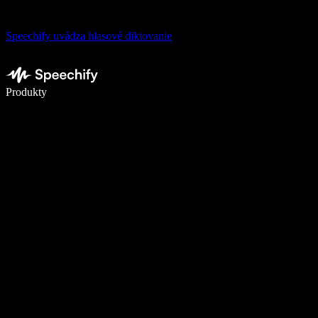
Speechify uvádza hlasové diktovanie
Píšte 5× rýchlejšie pomocou hlasového diktovania
Produkty
Zistiť viac