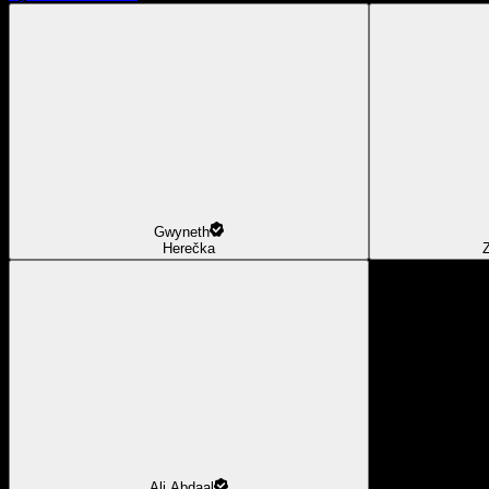
Gwyneth
Herečka
Z
Ali Abdaal