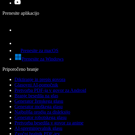
Prenesite aplikacijo
Prenesite za macOS
Prenesite za Windows
Priporočeno branje
Diktiranje in prepis govora
Glasovni AI-pomočnik
Pretvorba PDF-ja v govor za Android
Branje besedila na glas
Generator ženskega glasu
Generator moškega glasu
Najboljša orodja za disleksijo
Generator robotskega glasu
Pretvorba besedila v govor za anime
AI-spreminjevalnik glasu
Zvočni bralnik PDF-jev