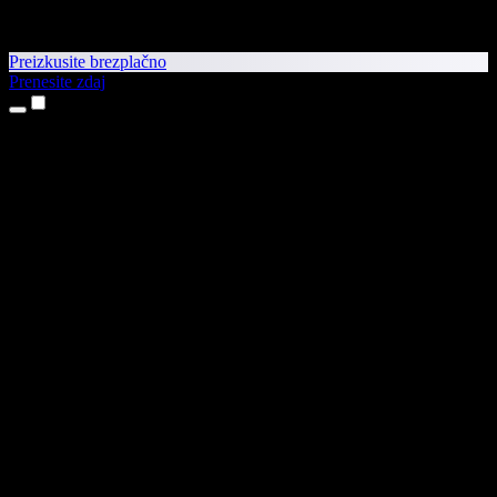
Preizkusite brezplačno
Prenesite zdaj
Izdelki
Pretvorba besedila v govor
Aplikaciji za iPhone in iPad
Aplikacija za Android
Razširitev za Chrome
Razširitev za Edge
Spletna aplikacija
Aplikacija za Mac
Aplikacija za Windows