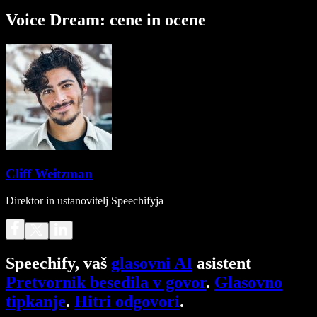
Voice Dream: cene in ocene
Cliff Weitzman
Direktor in ustanovitelj Speechifyja
Speechify, vaš
glasovni AI
asistent
Pretvornik besedila v govor
.
Glasovno
tipkanje
.
Hitri odgovori
.