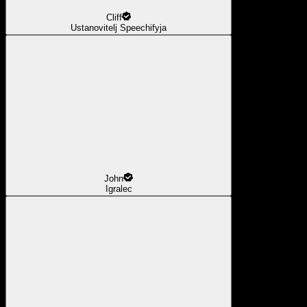
Cliff
Ustanovitelj Speechifyja
John
Igralec