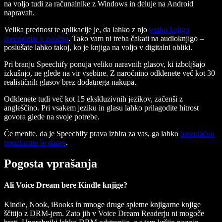
na voljo tudi za računalnike z Windows in deluje na Android
napravah.
Velika prednost te aplikacije je, da lahko z njo
vsako knjigo
spremenite v zvočno
. Tako vam ni treba čakati na audioknjigo –
poslušate lahko takoj, ko je knjiga na voljo v digitalni obliki.
Pri branju Speechify ponuja veliko naravnih glasov, ki izboljšajo
izkušnjo, ne glede na vir vsebine. Z naročnino odklenete več kot 30
realističnih glasov brez dodatnega nakupa.
Odklenete tudi več kot 15 ekskluzivnih jezikov, začenši z
angleščino. Pri vsakem jeziku in glasu lahko prilagodite hitrost
govora glede na svoje potrebe.
Če menite, da je Speechify prava izbira za vas, ga lahko
brezplačno
preizkusite še danes
.
Pogosta vprašanja
Ali Voice Dream bere Kindle knjige?
Kindle, Nook, iBooks in mnoge druge spletne knjigarne knjige
ščitijo z DRM-jem. Zato jih v Voice Dream Readerju ni mogoče