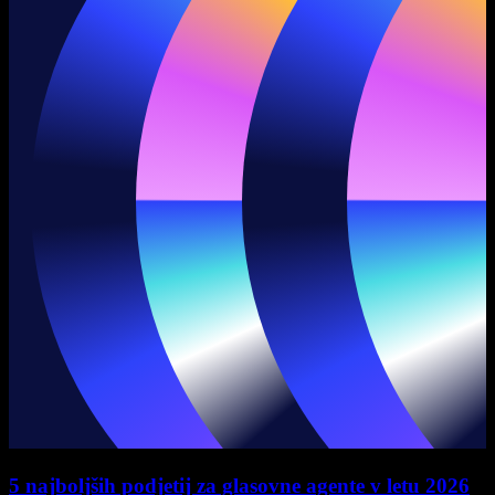
5 najboljših podjetij za glasovne agente v letu 2026