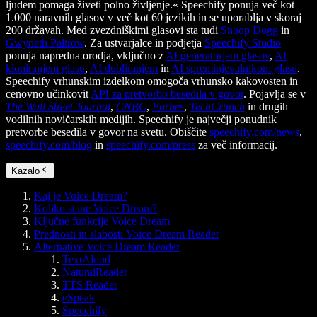
ljudem pomaga živeti polno življenje.« Speechify ponuja več kot
1.000 naravnih glasov v več kot 60 jezikih in se uporablja v skoraj
200 državah. Med zvezdniškimi glasovi sta tudi
Snoop Dogg
in
Gwyneth Paltrow
. Za ustvarjalce in podjetja
Speechify Studio
ponuja napredna orodja, vključno z
AI generatorjem glasov
,
AI
kloniranjem glasu
,
AI dubliranjem
in
AI spreminjevalnikom glasu
.
Speechify vrhunskim izdelkom omogoča vrhunsko kakovosten in
cenovno učinkovit
API za pretvorbo besedila v govor
. Pojavlja se v
The Wall Street Journal
,
CNBC
,
Forbes
,
TechCrunch
in drugih
vodilnih novičarskih medijih. Speechify je največji ponudnik
pretvorbe besedila v govor na svetu. Obiščite
speechify.com/news
,
speechify.com/blog
in
speechify.com/press
za več informacij.
Kazalo
Kaj je Voice Dream?
Koliko stane Voice Dream?
Ključne funkcije Voice Dream
Prednosti in slabosti Voice Dream Reader
Alternative Voice Dream Reader
TextAloud
NaturalReader
TTS Reader
eSpeak
Speechify