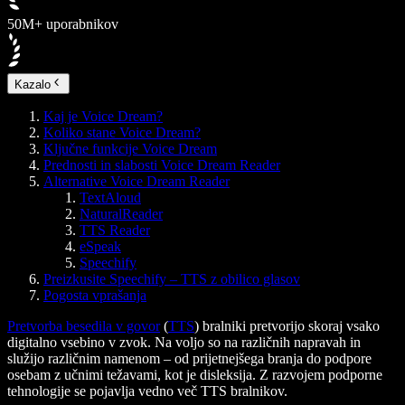
50M+ uporabnikov
Kazalo
Kaj je Voice Dream?
Koliko stane Voice Dream?
Ključne funkcije Voice Dream
Prednosti in slabosti Voice Dream Reader
Alternative Voice Dream Reader
TextAloud
NaturalReader
TTS Reader
eSpeak
Speechify
Preizkusite Speechify – TTS z obilico glasov
Pogosta vprašanja
Pretvorba besedila v govor
(
TTS
) bralniki pretvorijo skoraj vsako
digitalno vsebino v zvok. Na voljo so na različnih napravah in
služijo različnim namenom – od prijetnejšega branja do podpore
osebam z učnimi težavami, kot je disleksija. Z razvojem podporne
tehnologije se pojavlja vedno več TTS bralnikov.