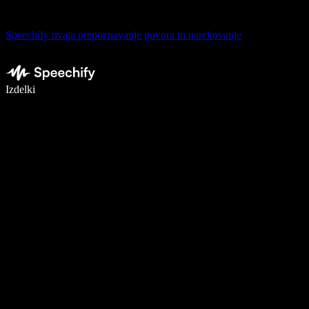
Speechify uvaja prepoznavanje govora in narekovanje
Pišite 5× hitreje z narekovanjem
Izdelki
Več o tem