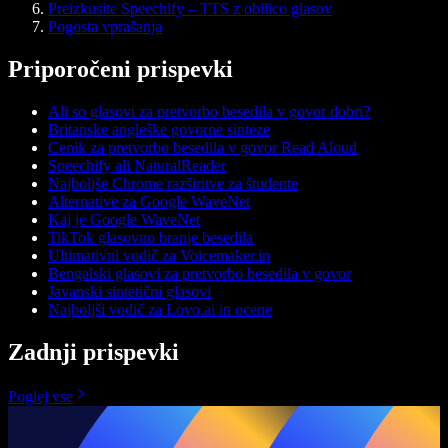
Preizkusite Speechify – TTS z obilico glasov
Pogosta vprašanja
Priporočeni prispevki
Ali so glasovi za pretvorbo besedila v govor dobri?
Britanske angleške govorne sinteze
Cenik za pretvorbo besedila v govor Read Aloud
Speechify ali NaturalReader
Najboljše Chrome razširitve za študente
Alternative za Google WaveNet
Kaj je Google WaveNet
TikTok glasovno branje besedila
Ultimativni vodič za Voicemaker.in
Bengalski glasovi za pretvorbo besedila v govor
Javanski sintetični glasovi
Najboljši vodič za Lovo.ai in ocene
Zadnji prispevki
Poglej vse