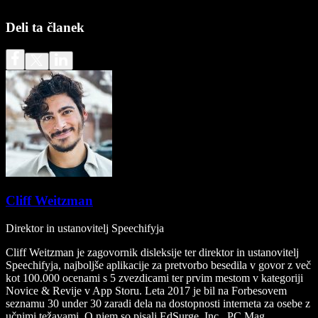
Deli ta članek
Cliff Weitzman
Direktor in ustanovitelj Speechifyja
Cliff Weitzman je zagovornik disleksije ter direktor in ustanovitelj
Speechifyja, najboljše aplikacije za pretvorbo besedila v govor z več
kot 100.000 ocenami s 5 zvezdicami ter prvim mestom v kategoriji
Novice & Revije v App Storu. Leta 2017 je bil na Forbesovem
seznamu 30 under 30 zaradi dela na dostopnosti interneta za osebe z
učnimi težavami. O njem so pisali EdSurge, Inc., PC Mag,