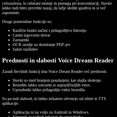
celozaslona, ki odstrani motnje in pomaga pri koncentraciji. Stavke
lahko tudi hitro prevrtite nazaj, da lažje sledite gradivu in si več
zapomnite.
Druge pomembne funkcije so:
Različni bralni načini s prilagodljivo hitrostjo
Lastni izgovorni slovar
Zaznamki
OCR orodje za skeniranje PDF-jev
Safari razširitev
Prednosti in slabosti Voice Dream Reader
Zaradi številnih funkcij ima Voice Dream Reader več prednosti:
Stavki so med branjem poudarjeni, kar olajša sledenje.
Besedilo lahko ustvarite iz najrazličnejših virov.
Uporabniki lahko prilagodijo videz besedila.
So pa tudi slabosti, ki lahko nekatere odvrnejo od izbire te TTS
aplikacije:
Aplikacija ni na voljo za Android in Windows.
Vmesnik ni najbolj prijazen do uporabnika.