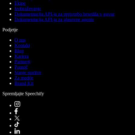
Ekipe
Izobraževanje
Dokumentacija API-ja za pretvorbo besedila v govor
Dokumentacija API-ja za glasovne agente
Podjetje
O nas
Kontakt
Blog
Kariera
Partnerji
Pomoč
Stanje storitve
Za medije
Brand Kit
Spremljajte Speechify