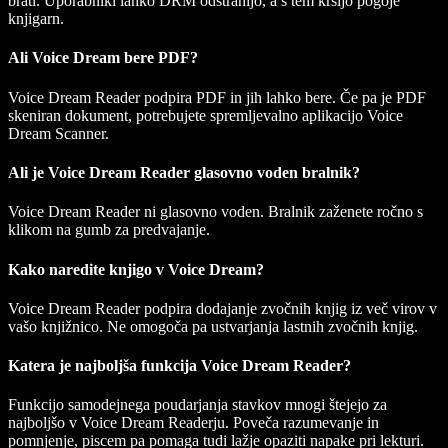
brati. Uporabniki lahko DRM odstranijo, a s tem kršijo pogoje
knjigarn.
Ali Voice Dream bere PDF?
Voice Dream Reader podpira PDF in jih lahko bere. Če pa je PDF
skeniran dokument, potrebujete spremljevalno aplikacijo Voice
Dream Scanner.
Ali je Voice Dream Reader glasovno voden bralnik?
Voice Dream Reader ni glasovno voden. Bralnik zaženete ročno s
klikom na gumb za predvajanje.
Kako naredite knjigo v Voice Dream?
Voice Dream Reader podpira dodajanje zvočnih knjig iz več virov v
vašo knjižnico. Ne omogoča pa ustvarjanja lastnih zvočnih knjig.
Katera je najboljša funkcija Voice Dream Reader?
Funkcijo samodejnega poudarjanja stavkov mnogi štejejo za
najboljšo v Voice Dream Readerju. Poveča razumevanje in
pomnjenje, piscem pa pomaga tudi lažje opaziti napake pri lekturi.