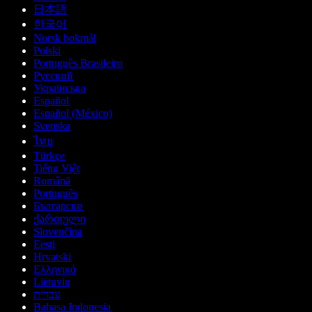
日本語
한국어
Norsk bokmål
Polski
Português Brasileiro
Русский
Українська
Español
Español (México)
Svenska
ไทย
Türkçe
Tiếng Việt
Română
Português
Български
ქართული
Slovenčina
Eesti
Hrvatski
Ελληνικά
Lietuvių
עברית
Bahasa Indonesia