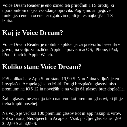
Voice Dream Reader je eno izmed teh priročnih TTS orodij, ki
uporabnikom olajša vsakdanja opravila. Poglejmo si njegove
funkcije, cene in ocene ter ugotovimo, ali je res najboljša TTS
izbira.
Kaj je Voice Dream?
Voice Dream Reader je mobilna aplikacija za pretvorbo besedila v
govor, na voljo za različne Apple naprave: macOS, iPhone, iPad,
iPod Touch in Apple Watch.
Koliko stane Voice Dream?
iOS aplikacija v App Store stane 19,99 $. Naročnina vključuje en
brezplačen Acapela glas po izbiri. Drugi brezplačni glasovi niso
premium; na iOS 12 in novejših je na voljo 61 glasov brez doplačila.
Žal ti glasovi ne zvenijo tako naravno kot premium glasovi, ki jih je
treba kupiti posebej.
Na voljo je več kot 100 premium glasov kot in-app nakup iz virov,
kot so Ivona, NeoSpeech in Acapela. Vsak plačljiv glas stane 1,99
$, 2,99 $ ali 4,99 $.