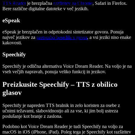
TTS Reader
je brezplačna
razširitev za Chrome
, Safari in Firefox.
Bere različne digitalne datoteke v več jezikih.
eSpeak
eSpeak je brezplačen in odprtokodni sintetizator govora. Ponuja
največ jezikov za
pretvorbo besedila v govor
, a vsi jeziki niso enake
kakovosti.
Speechify
Speechify je odlična alternativa Voice Dream Reader. Na voljo je na
vseh večjih napravah, ponuja veliko funkcij in jezikov.
Preizkusite Speechify – TTS z obilico
glasov
Speechify je napreden TTS bralnik in zelo koristen za osebe z
učnimi težavami, slabovidnostjo ali za vse, ki jim bolj ustreza
poslušanje kot branje z zaslona.
Podobno kot Voice Dream Reader je tudi Speechify na voljo za
macOS in iOS (iPhone, iPad). Poleg tega je Speechify kot razširitev