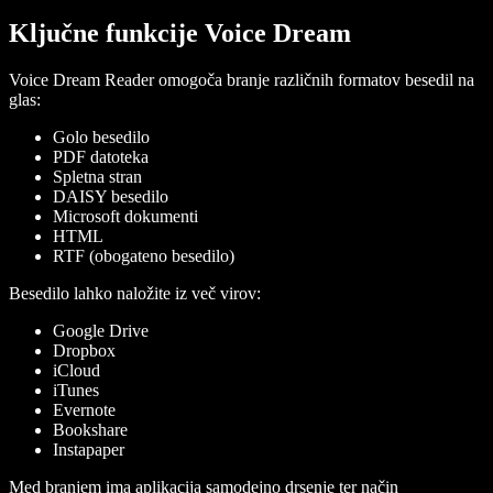
Ključne funkcije Voice Dream
Voice Dream Reader omogoča branje različnih formatov besedil na
glas:
Golo besedilo
PDF datoteka
Spletna stran
DAISY besedilo
Microsoft dokumenti
HTML
RTF (obogateno besedilo)
Besedilo lahko naložite iz več virov:
Google Drive
Dropbox
iCloud
iTunes
Evernote
Bookshare
Instapaper
Med branjem ima aplikacija samodejno drsenje ter način