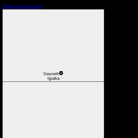
Preizkusi brezplačno
Gwyneth
Igralka