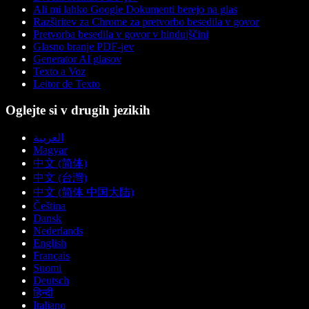
Ali mi lahko Google Dokumenti berejo na glas
Razširitev za Chrome za pretvorbo besedila v govor
Pretvorba besedila v govor v hindujščini
Glasno branje PDF-jev
Generator AI glasov
Texto a Voz
Leitor de Texto
Oglejte si v drugih jezikih
العربية
Magyar
中文 (简体)
中文 (台灣)
中文 (简体 中国大陆)
Čeština
Dansk
Nederlands
English
Français
Suomi
Deutsch
हिन्दी
Italiano