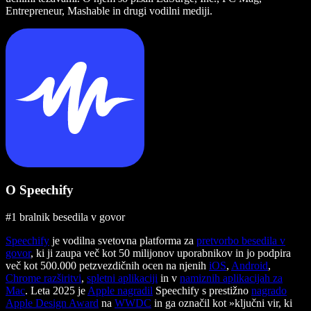
Entrepreneur, Mashable in drugi vodilni mediji.
O Speechify
#1 bralnik besedila v govor
Speechify
je vodilna svetovna platforma za
pretvorbo besedila v
govor
, ki ji zaupa več kot 50 milijonov uporabnikov in jo podpira
več kot 500.000 petzvezdičnih ocen na njenih
iOS
,
Android
,
Chrome razširitvi
,
spletni aplikaciji
in v
namiznih aplikacijah za
Mac
. Leta 2025 je
Apple nagradil
Speechify s prestižno
nagrado
Apple Design Award
na
WWDC
in ga označil kot »ključni vir, ki