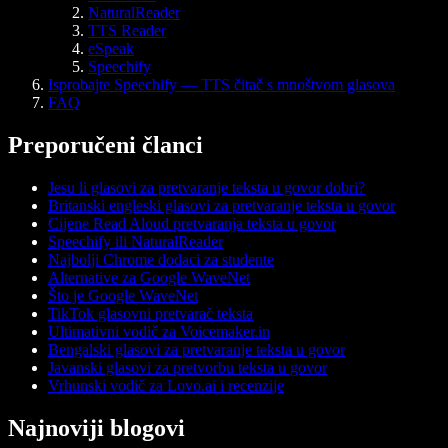
NaturalReader
TTS Reader
eSpeak
Speechify
Isprobajte Speechify — TTS čitač s mnoštvom glasova
FAQ
Preporučeni članci
Jesu li glasovi za pretvaranje teksta u govor dobri?
Britanski engleski glasovi za pretvaranje teksta u govor
Cijene Read Aloud pretvaranja teksta u govor
Speechify ili NaturalReader
Najbolji Chrome dodaci za studente
Alternative za Google WaveNet
Što je Google WaveNet
TikTok glasovni pretvarač teksta
Ultimativni vodič za Voicemaker.in
Bengalski glasovi za pretvaranje teksta u govor
Javanski glasovi za pretvorbu teksta u govor
Vrhunski vodič za Lovo.ai i recenzije
Najnoviji blogovi