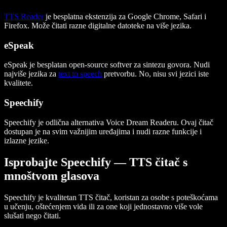
TTS Reader
je besplatna ekstenzija za Google Chrome, Safari i
Firefox. Može čitati razne digitalne datoteke na više jezika.
eSpeak
eSpeak je besplatan open-source softver za sintezu govora. Nudi
najviše jezika za
text to speech
pretvorbu. No, nisu svi jezici iste
kvalitete.
Speechify
Speechify je odlična alternativa Voice Dream Readeru. Ovaj čitač
dostupan je na svim važnijim uređajima i nudi razne funkcije i
izlazne jezike.
Isprobajte Speechify — TTS čitač s
mnoštvom glasova
Speechify je kvalitetan TTS čitač, koristan za osobe s poteškoćama
u učenju, oštećenjem vida ili za one koji jednostavno više vole
slušati nego čitati.