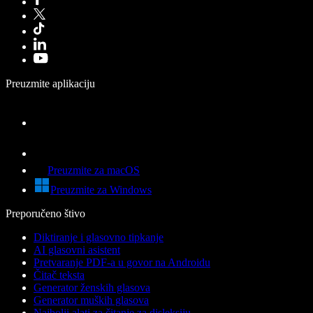
Preuzmite aplikaciju
Preuzmite za macOS
Preuzmite za Windows
Preporučeno štivo
Diktiranje i glasovno tipkanje
AI glasovni asistent
Pretvaranje PDF-a u govor na Androidu
Čitač teksta
Generator ženskih glasova
Generator muških glasova
Najbolji alati za čitanje za disleksiju