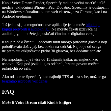
Kao i Voice Dream Reader, Speechify radi na većini macOS i iOS
uređaja, uključujući iPhone i iPad. Dodatno, Speechify je dostupan i
na Windows računalima putem web ekstenzije za Chrome, kao i na
Android uređajima.
Još jedna sjajna mogućnost ove aplikacije je da može
bilo koju
knjigu pretvoriti u audioknjigu
. Ne morate čekati izdavača na
audioknjigu – možete je poslušati čim imate digitalnu verziju.
Kad je riječ o čitanju, Speechify nudi mnogo prirodnih glasova koji
poboljšavaju doživljaj, bez obzira na sadržaj. Najbolje od svega —
uz pretplatu otključavate preko 30 glasova, bez dodatne naplate.
Na raspolaganju je i više od 15 stranih jezika, uz engleski kao
osnovni. Koji god jezik ili glas odabrali, brzinu govora možete
prilagoditi po želji.
Ako odaberete Speechify kao najbolji TTS alat za sebe, možete ga
besplatno isprobati već danas
.
FAQ
Može li Voice Dream čitati Kindle knjige?