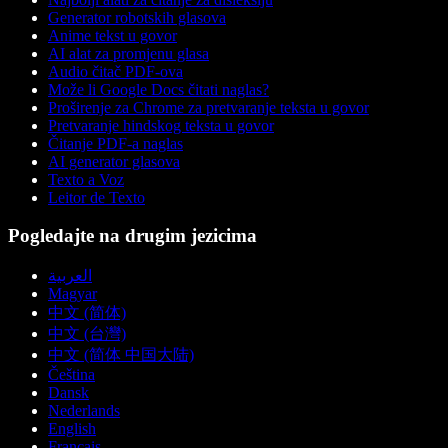
Generator robotskih glasova
Anime tekst u govor
AI alat za promjenu glasa
Audio čitač PDF-ova
Može li Google Docs čitati naglas?
Proširenje za Chrome za pretvaranje teksta u govor
Pretvaranje hindskog teksta u govor
Čitanje PDF-a naglas
AI generator glasova
Texto a Voz
Leitor de Texto
Pogledajte na drugim jezicima
العربية
Magyar
中文 (简体)
中文 (台灣)
中文 (简体 中国大陆)
Čeština
Dansk
Nederlands
English
Français