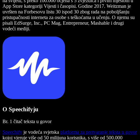
na svijetu, s preko 100.000 ocjena s 5 zvjezdica i prvim mjestom u
App Store kategoriji Vijesti i časopisi. Godine 2017. Weitzman je
uvršten na Forbesovu listu 30 ispod 30 zbog rada na poboljšanju
pristupačnosti interneta za osobe s teškoćama u učenju. O njemu su
pisali EdSurge, Inc., PC Mag, Entrepreneur, Mashable i drugi
vodeći mediji.
O Speechifyju
Br. 1 čitač teksta u govor
Speechify
je vodeća svjetska
platforma za pretvaranje teksta u govor
kojoj vjeruje više od 50 milijuna korisnika, s više od 500.000