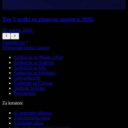
Top 5 tvrtki za glasovne agente u 2026.
28. travnja 2026.
1
Pogledaj sve
Pretvaranje teksta u govor
Aplikacija za iPhone i iPad
Aplikacija za Android
Aplikacija za Mac
Aplikacija za Windows
Web aplikacija
Proširenje za Chrome
Dodatak za Edge
Preuzimanje
Za kreatore
AI generator glasova
Sinkronizacija glasa
Kloniranje glasa