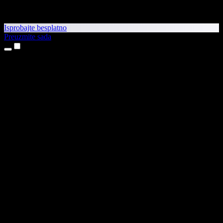
Isprobajte besplatno
Preuzmite sada
Proizvodi
Pretvaranje teksta u govor
Aplikacije za iPhone i iPad
Aplikacija za Android
Proširenje za Chrome
Proširenje za Edge
Web-aplikacija
Aplikacija za Mac
Aplikacija za Windows