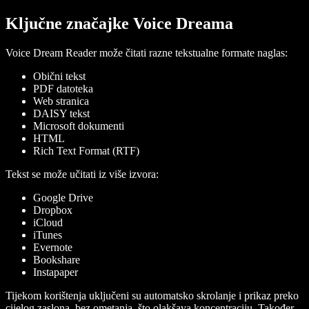
Ključne značajke Voice Dreama
Voice Dream Reader može čitati razne tekstualne formate naglas:
Obični tekst
PDF datoteka
Web stranica
DAISY tekst
Microsoft dokumenti
HTML
Rich Text Format (RTF)
Tekst se može učitati iz više izvora:
Google Drive
Dropbox
iCloud
iTunes
Evernote
Bookshare
Instapaper
Tijekom korištenja uključeni su automatsko skrolanje i prikaz preko
cijelog zaslona, bez ometanja, što olakšava koncentraciju. Također,