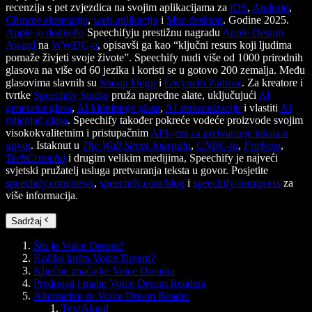
recenzija s pet zvjezdica na svojim aplikacijama za
iOS
,
Android
,
Chrome ekstenziju
,
web-aplikaciju
i
Mac desktop
. Godine 2025.
Apple je dodijelio
Speechifyju prestižnu nagradu
Apple Design
Award
na
WWDC-u
, opisavši ga kao “ključni resurs koji ljudima
pomaže živjeti svoje živote”. Speechify nudi više od 1000 prirodnih
glasova na više od 60 jezika i koristi se u gotovo 200 zemalja. Među
glasovima slavnih su
Snoop Dogg
i
Gwyneth Paltrow
. Za kreatore i
tvrtke
Speechify Studio
pruža napredne alate, uključujući
AI
generator glasa
,
AI kloniranje glasa
,
AI sinkronizaciju
i vlastiti
AI
mijenjač glasa
. Speechify također pokreće vodeće proizvode svojim
visokokvalitetnim i pristupačnim
API-jem za pretvaranje teksta u
govor
. Istaknut u
The Wall Street Journalu
,
CNBC-ju
,
Forbesu
,
TechCrunchu
i drugim velikim medijima, Speechify je najveći
svjetski pružatelj usluga pretvaranja teksta u govor. Posjetite
speechify.com/news
,
speechify.com/blog
i
speechify.com/press
za
više informacija.
Sadržaj
Što je Voice Dream?
Koliko košta Voice Dream?
Ključne značajke Voice Dreama
Prednosti i mane Voice Dream Readera
Alternative za Voice Dream Reader
TextAloud