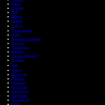
Suomi
Deutsch
हिन्दी
Italiano
日本語
한국어
Norsk bokmål
Polski
Português Brasileiro
Русский
Українська
Español
Español (México)
Svenska
ไทย
Türkçe
Tiếng Việt
Română
Português
Български
ქართული
Slovenčina
Slovenščina
Eesti