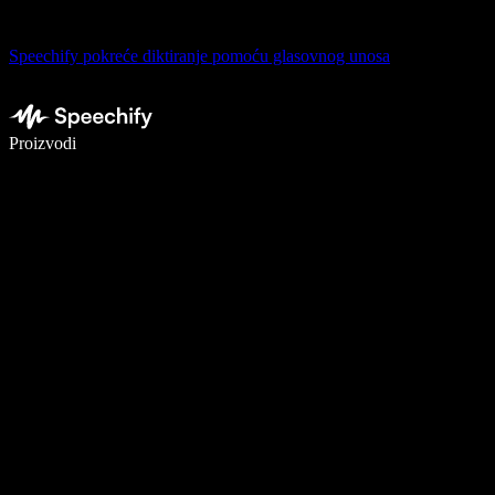
Speechify pokreće diktiranje pomoću glasovnog unosa
Pišite 5× brže uz glasovno diktiranje
Proizvodi
Saznajte više