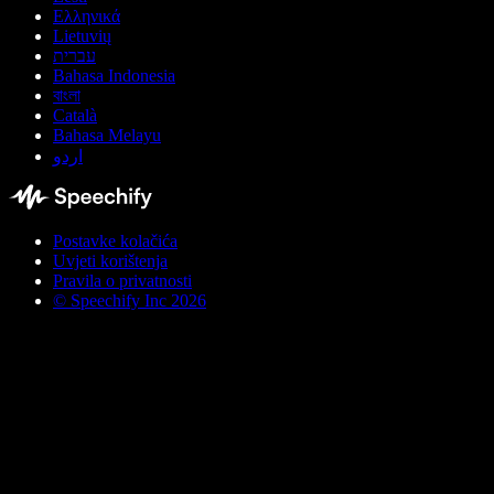
Ελληνικά
Lietuvių
עברית
Bahasa Indonesia
বাংলা
Català
Bahasa Melayu
اردو
Postavke kolačića
Uvjeti korištenja
Pravila o privatnosti
© Speechify Inc 2026