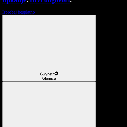
tipkanje
.
Brzi odgovori
.
Isprobaj besplatno
Gwyneth
Glumica