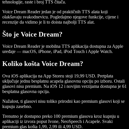
tehnologije, raste i broj TTS čitača.
Voice Dream Reader jedan je od praktičnih TTS alata koji
olakšavaju svakodnevicu. Pogledajmo njegove funkcije, cijene i
recenzije da vidimo je li to doista najbolji TTS alat.
Što je Voice Dream?
Voice Dream Reader je mobilna TTS aplikacija dostupna za Apple
uređaje — macOS, iPhone, iPad, iPod Touch i Apple Watch.
Koliko košta Voice Dream?
Ova iOS aplikacija na App Storeu stoji 19,99 USD. Pretplata
uključuje jednu besplatnu acapela glasovnu opciju po izboru. Ostali
glasovi nisu premium. Na iOS 12 i novijim verzijama dostupna je 61
besplatna glasovna opcija.
Nažalost, ti glasovi nisu toliko prirodni kao premium glasovi koji se
kupuju zasebno.
Trenutno je dostupno preko 100 premium glasova kroz kupnju u
aplikaciji iz izvora poput Ivone, NeoSpeech i Acapele. Svaki
premium glas košta 1,99, 2,99 ili 4,99 USD.