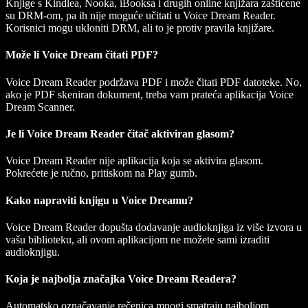
Knjige s Kindlea, Nooka, iBooksa i drugih online knjižara zaštićene
su DRM-om, pa ih nije moguće učitati u Voice Dream Reader.
Korisnici mogu ukloniti DRM, ali to je protiv pravila knjižare.
Može li Voice Dream čitati PDF?
Voice Dream Reader podržava PDF i može čitati PDF datoteke. No,
ako je PDF skeniran dokument, treba vam prateća aplikacija Voice
Dream Scanner.
Je li Voice Dream Reader čitač aktiviran glasom?
Voice Dream Reader nije aplikacija koja se aktivira glasom.
Pokrećete je ručno, pritiskom na Play gumb.
Kako napraviti knjigu u Voice Dreamu?
Voice Dream Reader dopušta dodavanje audioknjiga iz više izvora u
vašu biblioteku, ali ovom aplikacijom ne možete sami izraditi
audioknjigu.
Koja je najbolja značajka Voice Dream Readera?
Automatsko označavanje rečenica mnogi smatraju najboljom