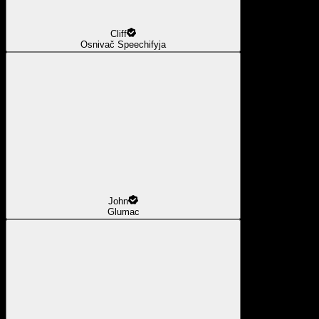
Cliff
Osnivač Speechifyja
John
Glumac