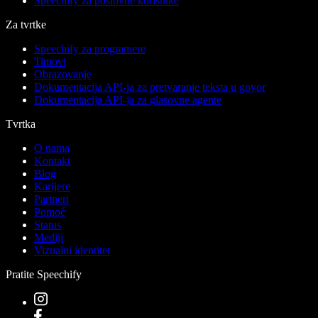
Speechify za poslovne korisnike
Za tvrtke
Speechify za programere
Timovi
Obrazovanje
Dokumentacija API-ja za pretvaranje teksta u govor
Dokumentacija API-ja za glasovne agente
Tvrtka
O nama
Kontakt
Blog
Karijere
Partneri
Pomoć
Status
Mediji
Vizualni identitet
Pratite Speechify