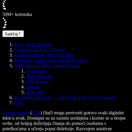
50M+ korisnika
Sadržaj
Što je Voice Dream?
Koliko košta Voice Dream?
Ključne značajke Voice Dreama
Prednosti i mane Voice Dream Readera
Alternative za Voice Dream Reader
TextAloud
NaturalReader
TTS Reader
eSpeak
Speechify
Isprobajte Speechify — TTS čitač s mnoštvom glasova
FAQ
Text to speech
(
TTS
) čitači mogu pretvoriti gotovo svaki digitalni
tekst u zvuk. Dostupni su na raznim uređajima i koriste se u brojne
svrhe, od boljeg doživljaja čitanja do pomoći osobama s
poteškoćama u učenju poput disleksije. Razvojem asistivne