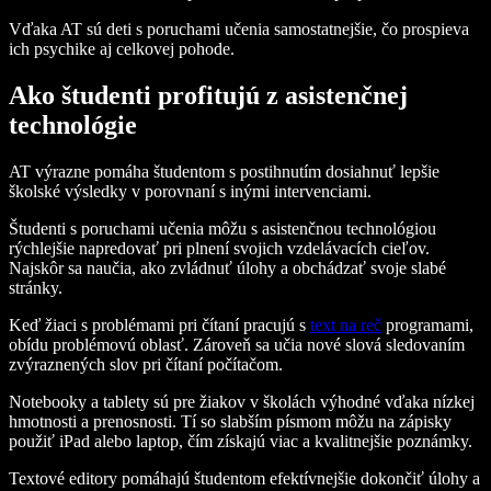
Vďaka AT sú deti s poruchami učenia samostatnejšie, čo prospieva
ich psychike aj celkovej pohode.
Ako študenti profitujú z asistenčnej
technológie
AT výrazne pomáha študentom s postihnutím dosiahnuť lepšie
školské výsledky v porovnaní s inými intervenciami.
Študenti s poruchami učenia môžu s asistenčnou technológiou
rýchlejšie napredovať pri plnení svojich vzdelávacích cieľov.
Najskôr sa naučia, ako zvládnuť úlohy a obchádzať svoje slabé
stránky.
Keď žiaci s problémami pri čítaní pracujú s
text na reč
programami,
obídu problémovú oblasť. Zároveň sa učia nové slová sledovaním
zvýraznených slov pri čítaní počítačom.
Notebooky a tablety sú pre žiakov v školách výhodné vďaka nízkej
hmotnosti a prenosnosti. Tí so slabším písmom môžu na zápisky
použiť iPad alebo laptop, čím získajú viac a kvalitnejšie poznámky.
Textové editory pomáhajú študentom efektívnejšie dokončiť úlohy a