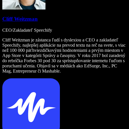
Cliff Weitzman
CEO/Zakladateľ Speechify
Cliff Weitzman je zástanca ľudí s dyslexiou a CEO a zakladateľ
Speechify, najlepšej aplikácie na prevod textu na reč na svete, s viac
než 100 000 päťhviezdičkovými hodnoteniami a prvým miestom v
App Store v kategórii Správy a časopisy. V roku 2017 bol zaradený
do rebríčka Forbes 30 pod 30 za sprístupňovanie internetu ľuďom s
poruchami učenia. Objavil sa v médiách ako EdSurge, Inc., PC
Mag, Entrepreneur či Mashable.