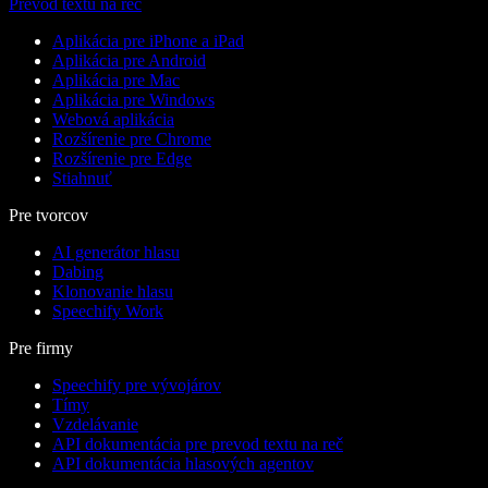
Prevod textu na reč
Aplikácia pre iPhone a iPad
Aplikácia pre Android
Aplikácia pre Mac
Aplikácia pre Windows
Webová aplikácia
Rozšírenie pre Chrome
Rozšírenie pre Edge
Stiahnuť
Pre tvorcov
AI generátor hlasu
Dabing
Klonovanie hlasu
Speechify Work
Pre firmy
Speechify pre vývojárov
Tímy
Vzdelávanie
API dokumentácia pre prevod textu na reč
API dokumentácia hlasových agentov