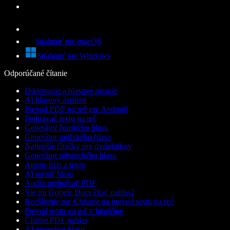
Stiahnuť pre macOS
Stiahnuť pre Windows
Odporúčané čítanie
Diktovanie a hlasové písanie
AI hlasový asistent
Prevod PDF na reč pre Android
Prehrávač textu na reč
Generátor ženského hlasu
Generátor mužského hlasu
Najlepšie čítačky pre dyslektikov
Generátor robotického hlasu
Anime hlas z textu
AI menič hlasu
Audio prehrávač PDF
Vie mi Google Docs čítať nahlas?
Rozšírenie pre Chrome na prevod textu na reč
Prevod textu na reč v hindčine
Čítanie PDF nahlas
AI generátor hlasu