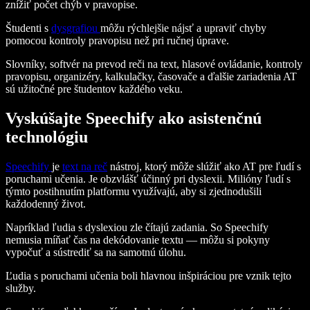
znížiť počet chýb v pravopise.
Študenti s
dysgrafiou
môžu rýchlejšie nájsť a upraviť chyby
pomocou kontroly pravopisu než pri ručnej úprave.
Slovníky, softvér na prevod reči na text, hlasové ovládanie, kontroly
pravopisu, organizéry, kalkulačky, časovače a ďalšie zariadenia AT
sú užitočné pre študentov každého veku.
Vyskúšajte Speechify ako asistenčnú
technológiu
Speechify
je
text na reč
nástroj, ktorý môže slúžiť ako AT pre ľudí s
poruchami učenia. Je obzvlášť účinný pri dyslexii. Milióny ľudí s
týmto postihnutím platformu využívajú, aby si zjednodušili
každodenný život.
Napríklad ľudia s dyslexiou zle čítajú zadania. So Speechify
nemusia míňať čas na dekódovanie textu — môžu si pokyny
vypočuť a sústrediť sa na samotnú úlohu.
Ľudia s poruchami učenia boli hlavnou inšpiráciou pre vznik tejto
služby.