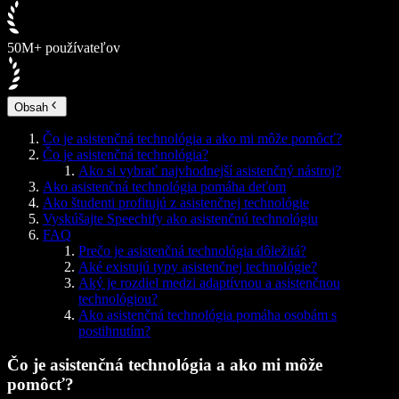
50M+ používateľov
Obsah
Čo je asistenčná technológia a ako mi môže pomôcť?
Čo je asistenčná technológia?
Ako si vybrať najvhodnejší asistenčný nástroj?
Ako asistenčná technológia pomáha deťom
Ako študenti profitujú z asistenčnej technológie
Vyskúšajte Speechify ako asistenčnú technológiu
FAQ
Prečo je asistenčná technológia dôležitá?
Aké existujú typy asistenčnej technológie?
Aký je rozdiel medzi adaptívnou a asistenčnou
technológiou?
Ako asistenčná technológia pomáha osobám s
postihnutím?
Čo je asistenčná technológia a ako mi môže
pomôcť?