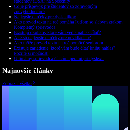
študentov (DSA) na Speechify
Čo je príspevok pre študentov so zdravotným
znevýhodnením?
Najlepšie darčeky pre dyslektikov
Ako prevod textu na reč pomáha ľuďom so slabým zrakom:
Kompletný sprievodca
Existujú okuliare, ktoré vám vedia nahlas čítať?
Aké sú najlepšie darčeky pre nevidiacich?
Ako môže prevod textu na reč pomôcť seniorom
Existuje zariadenie, ktoré vám bude čítať knihu nahlas?
Pozrite si možnosti
Ultimátny sprievodca čítacími perami pri dyslexii
Najnovšie články
Zobraziť všetko