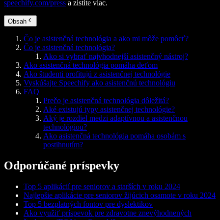
speechify.com/press
a zistite viac.
Obsah
Čo je asistenčná technológia a ako mi môže pomôcť?
Čo je asistenčná technológia?
Ako si vybrať najvhodnejší asistenčný nástroj?
Ako asistenčná technológia pomáha deťom
Ako študenti profitujú z asistenčnej technológie
Vyskúšajte Speechify ako asistenčnú technológiu
FAQ
Prečo je asistenčná technológia dôležitá?
Aké existujú typy asistenčnej technológie?
Aký je rozdiel medzi adaptívnou a asistenčnou
technológiou?
Ako asistenčná technológia pomáha osobám s
postihnutím?
Odporúčané príspevky
Top 5 aplikácií pre seniorov a starších v roku 2024
Najlepšie aplikácie pre seniorov žijúcich osamote v roku 2024
Top 5 bezplatných fontov pre dyslektikov
Ako využiť príspevok pre zdravotne znevýhodnených