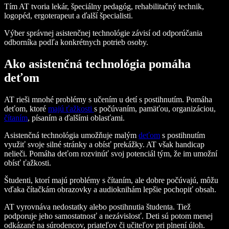
Tím AT tvoria lekár, špeciálny pedagóg, rehabilitačný technik,
logopéd, ergoterapeut a ďalší špecialisti.
Výber správnej asistenčnej technológie závisí od odporúčania
odborníka podľa konkrétnych potrieb osoby.
Ako asistenčná technológia pomáha
deťom
AT rieši mnohé problémy s učením u detí s postihnutím. Pomáha
deťom, ktoré
majú ťažkosti
s počúvaním, pamäťou, organizáciou,
čítaním
, písaním a ďalšími oblasťami.
Asistenčná technológia umožňuje malým
deťom
s postihnutím
využiť svoje silné stránky a obísť prekážky. AT však handicap
nelieči. Pomáha deťom rozvinúť svoj potenciál tým, že im umožní
obísť ťažkosti.
Študenti, ktorí majú problémy s čítaním, ale dobre počúvajú, môžu
vďaka čítačkám obrazovky a audioknihám lepšie pochopiť obsah.
AT vyrovnáva nedostatky alebo postihnutia študenta. Tiež
podporuje jeho samostatnosť a nezávislosť. Deti sú potom menej
odkázané na súrodencov, priateľov či učiteľov pri plnení úloh.