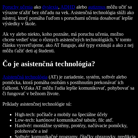
Poruchy učenia
ako
dyslexia
,
ADHD
alebo
autizmus
môžu učiť sa
výrazne sťažiť bez ohľadu na vek. Asistenčná technológia slúži ako
nástroj, ktorý pomáha ľuďom s poruchami učenia dosahovať lepšie
výsledky v škole.
Ak vy alebo niekto, koho poznáte, má poruchu učenia, možno
chcete vedieť viac o rôznych asistenčných technológiách. V tomto
článku vysvetľujeme, ako AT funguje, aké typy existujú a ako z nej
môžu ťažiť deti aj študenti.
Čo je asistenčná technológia?
Asistenčná technológia
(AT) je zariadenie, systém, softvér alebo
pomôcka, ktorá pomáha osobám s postihnutím prekonávať ich
ťažkosti. Vďaka AT môžu ľudia lepšie komunikovať, pohybovať sa
či fungovať v bežnom živote.
Príklady asistenčnej technológie sú:
High-tech
: počítače a mobily na špeciálne účely
Low-tech
: kartónové komunikačné tabule, filc atď.
Hardvér
: montážne systémy, protézy, načúvacie pomôcky,
polohovače a iné
Softvér
: komunikačné programy, čítačky obrazovky, predikcia