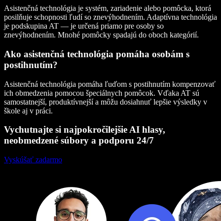
Asistenčná technológia je systém, zariadenie alebo pomôcka, ktorá
posilňuje schopnosti ľudí so znevýhodnením. Adaptívna technológia
je podskupina AT — je určená priamo pre osoby so
znevýhodnením. Mnohé pomôcky spadajú do oboch kategórií.
Ako asistenčná technológia pomáha osobám s
postihnutím?
Asistenčná technológia pomáha ľuďom s postihnutím kompenzovať
ich obmedzenia pomocou špeciálnych pomôcok. Vďaka AT sú
samostatnejší, produktívnejší a môžu dosiahnuť lepšie výsledky v
škole aj v práci.
Vychutnajte si najpokročilejšie AI hlasy,
neobmedzené súbory a podporu 24/7
Vyskúšať zadarmo