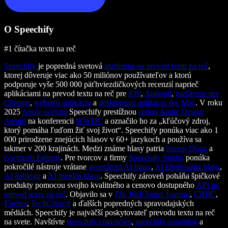
O Speechify
#1 čítačka textu na reč
Speechify
je popredná svetová
platforma na prevod textu na reč
,
ktorej dôveruje viac ako 50 miliónov používateľov a ktorú
podporuje vyše 500 000 päťhviezdičkových recenzií naprieč
aplikáciami na prevod textu na reč pre
iOS
,
Android
,
rozšírenie pre
Chrome
,
webovú aplikáciu
a
desktopovú aplikáciu pre Mac
. V roku
2025
Apple ocenilo
Speechify prestížnou
cenou Apple Design
Award
na konferencii
WWDC
a označilo ho za „kľúčový zdroj,
ktorý pomáha ľuďom žiť svoj život“. Speechify ponúka viac ako 1
000 prirodzene znejúcich hlasov v 60+ jazykoch a používa sa
takmer v 200 krajinách. Medzi známe hlasy patria
Snoop Dogg
a
Gwyneth Paltrow
. Pre tvorcov a firmy
Speechify Studio
ponúka
pokročilé nástroje vrátane
generátora AI hlasu
,
AI klonovania hlasu
,
AI dabingu
a
AI meniča hlasu
. Speechify zároveň poháňa špičkové
produkty pomocou svojho kvalitného a cenovo dostupného
API na
prevod textu na reč
. Objavilo sa v
The Wall Street Journal
,
CNBC
,
Forbes
,
TechCrunch
a ďalších popredných spravodajských
médiách. Speechify je najväčší poskytovateľ prevodu textu na reč
na svete. Navštívte
speechify.com/news
,
speechify.com/blog
a