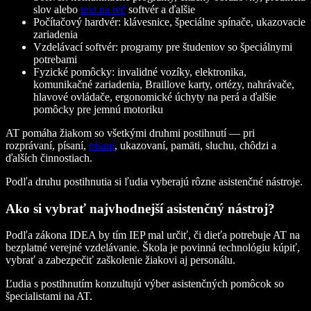
slov alebo
text na reč
softvér a ďalšie
Počítačový hardvér
: klávesnice, špeciálne spínače, ukazovacie
zariadenia
Vzdelávací softvér
: programy pre študentov so špeciálnymi
potrebami
Fyzické pomôcky
: invalidné vozíky, elektronika,
komunikačné zariadenia, Braillove karty, ortézy, nahrávače,
hlavové ovládače, ergonomické úchyty na perá a ďalšie
pomôcky pre jemnú motoriku
AT pomáha žiakom so všetkými druhmi postihnutí — pri
rozprávaní, písaní,
písaní
, ukazovaní, pamäti, sluchu, chôdzi a
ďalších činnostiach.
Podľa druhu postihnutia si ľudia vyberajú rôzne asistenčné nástroje.
Ako si vybrať najvhodnejší asistenčný nástroj?
Podľa zákona IDEA by tím IEP mal určiť, či dieťa potrebuje AT na
bezplatné verejné vzdelávanie. Škola je povinná technológiu kúpiť,
vybrať a zabezpečiť zaškolenie žiakovi aj personálu.
Ľudia s postihnutím konzultujú výber asistenčných pomôcok so
špecialistami na AT.