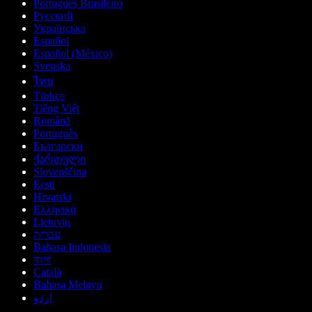
Português Brasileiro
Русский
Українська
Español
Español (México)
Svenska
ไทย
Türkçe
Tiếng Việt
Română
Português
Български
ქართული
Slovenščina
Eesti
Hrvatski
Ελληνικά
Lietuvių
עברית
Bahasa Indonesia
বাংলা
Català
Bahasa Melayu
اردو