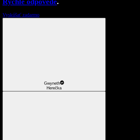
Rýchle odpovede
.
Vyskúšať zadarmo
Gwyneth
Herečka