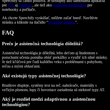
Speechify sa ľahko používa. Je dostupný ako samostatná aplikácia
pre
iOS
aj
Android
, ale tiež ako
rozšírenie prehliadača
pre
notebooky a počítače.
Ak chcete Speechify vyskúšať, môžete začať hneď. Navštívte
stránku a kliknite na tlačidlo “
Vyskúšať zdarma
”.
FAQ
Prečo je asistenčná technológia dôležitá?
Asistenčná technológia je dôležitá, lebo deťom aj študentom s
poruchami učenia pomáha obísť prekážky a využiť ich silné stránky.
Je tiež kľúčová pre ľudí každého veku s problémami s pohybom,
rečou a inými oblasťami.
Aké existujú typy asistenčnej technológie?
Braillove displeje, systémy text na reč, nahrávače, materiály s
veľkým písmom, lupy či hovoriace zariadenia sú niektoré typy AT.
Aký je rozdiel medzi adaptívnou a asistenčnou
technológiou?