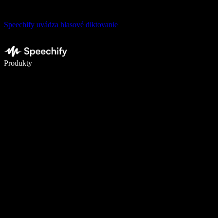
Speechify uvádza hlasové diktovanie
Píšte 5× rýchlejšie pomocou hlasového diktovania
Produkty
Zistiť viac