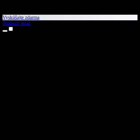
Vyskúšajte zdarma
Stiahnuť teraz
Produkty
Prevod textu na reč
Aplikácie pre iPhone a iPad
Aplikácia pre Android
Rozšírenie pre Chrome
Rozšírenie pre Edge
Webová aplikácia
Aplikácia pre Mac
Aplikácia pre Windows