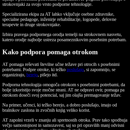
strokovnjaki za svojo vrsto podporne tehnologije.
Specializirana ekipa za AT lahko vključuje osebne zdravnike,
specialne pedagoge, inženirje rehabilitacije, logopede, delovne
terapevte in druge strokovnjake.
Izbira pravega podpornega orodja temelji na strokovnem nasvetu,
katero orodje najbolje ustreza posameznikovim posebnim potrebam.
Kako podpora pomaga otrokom
AT pomaga reševati številne učne težave pri otrocih s posebnimi
potrebami. Podpre otroke, ki težko
poslušajo
, si zapomnijo, se
organizirajo,
berejo
, pišejo itd.
Podporna tehnologija omogoča otrokom s posebnimi potrebami, da
bolje izkoristijo svoje močne strani. AT ne odpravi ovir, pomaga pa
otrokom doseči svoj potencial, saj jim olajša premagovanje težav.
Na primer, učenci, ki težko berejo, a dobro poslušajo, imajo od
bralnikov zaslona in zvočnih knjig veliko korist.
AT zapolni vrzeli v znanju ali spretnostih otroka. Prav tako spodbuja
večjo samostojnost in samozavest, saj so pri opravilih manj odvisni