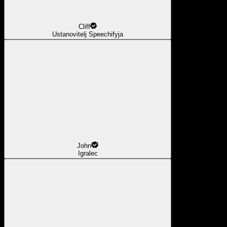
Cliff
Ustanovitelj Speechifyja
John
Igralec