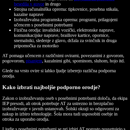
besedila v govor
in drugo
Strojna računalniška oprema
: tipkovnice, posebna stikala,
kazalne naprave
Izobraževalna programska oprema
: programi, prilagojeni
učencem s posebnimi potrebami
Fizična orodja
: invalidski vozički, elektronske naprave,
komunikacijske naprave, braillove kartice, opornice,
snemalniki, sledenje z glavo, držala za svinčnik in druga
pripomočka za motoriko
AT pomaga učencem z različnimi ovirami, povezanimi z govorom,
pogovorom,
pisanjem
, kazalnimi gibi, spominom, sluhom, hojo itd.
Glede na vrsto ovire si lahko ljudje izberejo različna podporna
orodja.
Kako izbrati najboljše podporno orodje?
Zakon o izobraževanju oseb s posebnimi potrebami določa, da ekipa
IEP presodi, ali otrok potrebuje AT za ustrezno in brezplačno
izobraževanje v javnih ustanovah. Šolski okraji so odgovorni za
nakup in izbiro tehnologije. Šola mora tudi usposobiti osebje in
otroka za uporabo orodja.
Ljudje s posebnimi potrebami se pri izbiri AT pogosto posvetujejo s