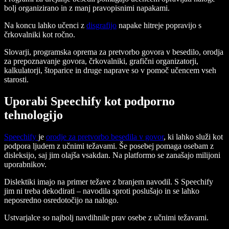
bolj organizirano in z manj pravopisnimi napakami.
Na koncu lahko učenci z
disgrafijo
napake hitreje popravijo s
črkovalniki kot ročno.
Slovarji, programska oprema za pretvorbo govora v besedilo, orodja
za prepoznavanje govora, črkovalniki, grafični organizatorji,
kalkulatorji, štoparice in druge naprave so v pomoč učencem vseh
starosti.
Uporabi Speechify kot podporno
tehnologijo
Speechify
je
orodje za pretvorbo besedila v govor
, ki lahko služi kot
podpora ljudem z učnimi težavami. Še posebej pomaga osebam z
disleksijo, saj jim olajša vsakdan. Na platformo se zanašajo milijoni
uporabnikov.
Dislektiki imajo na primer težave z branjem navodil. S Speechify
jim ni treba dekodirati – navodila sproti poslušajo in se lahko
neposredno osredotočijo na nalogo.
Ustvarjalce so najbolj navdihnile prav osebe z učnimi težavami.