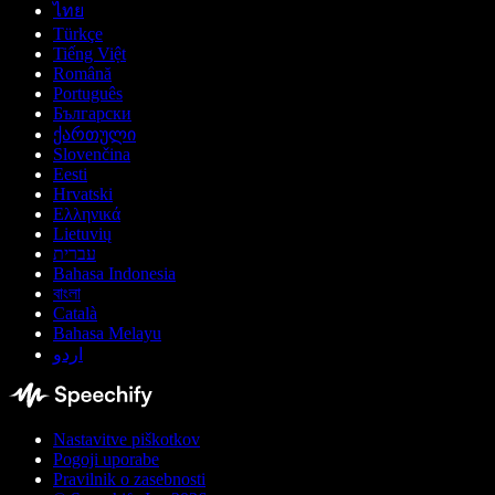
ไทย
Türkçe
Tiếng Việt
Română
Português
Български
ქართული
Slovenčina
Eesti
Hrvatski
Ελληνικά
Lietuvių
עברית
Bahasa Indonesia
বাংলা
Català
Bahasa Melayu
اردو
Nastavitve piškotkov
Pogoji uporabe
Pravilnik o zasebnosti