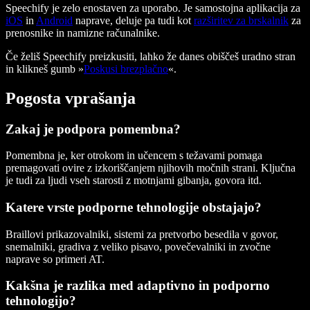
Speechify je zelo enostaven za uporabo. Je samostojna aplikacija za
iOS
in
Android
naprave, deluje pa tudi kot
razširitev za brskalnik
za
prenosnike in namizne računalnike.
Če želiš Speechify preizkusiti, lahko že danes obiščeš uradno stran
in klikneš gumb »
Poskusi brezplačno
«.
Pogosta vprašanja
Zakaj je podpora pomembna?
Pomembna je, ker otrokom in učencem s težavami pomaga
premagovati ovire z izkoriščanjem njihovih močnih strani. Ključna
je tudi za ljudi vseh starosti z motnjami gibanja, govora itd.
Katere vrste podporne tehnologije obstajajo?
Braillovi prikazovalniki, sistemi za pretvorbo besedila v govor,
snemalniki, gradiva z veliko pisavo, povečevalniki in zvočne
naprave so primeri AT.
Kakšna je razlika med adaptivno in podporno
tehnologijo?