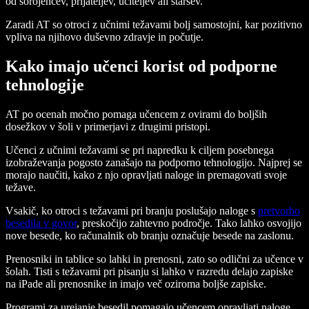
od sorojencev, prijateljev, učiteljev ali staršev.
Zaradi AT so otroci z učnimi težavami bolj samostojni, kar pozitivno
vpliva na njihovo duševno zdravje in počutje.
Kako imajo učenci korist od podporne
tehnologije
AT po ocenah močno pomaga učencem z ovirami do boljših
dosežkov v šoli v primerjavi z drugimi pristopi.
Učenci z učnimi težavami se pri napredku k ciljem posebnega
izobraževanja pogosto zanašajo na podporno tehnologijo. Najprej se
morajo naučiti, kako z njo opravljati naloge in premagovati svoje
težave.
Vsakič, ko otroci s težavami pri branju poslušajo naloge s
pretvorbo
besedila v govor
, preskočijo zahtevno področje. Tako lahko osvojijo
nove besede, ko računalnik ob branju označuje besede na zaslonu.
Prenosniki in tablice so lahki in prenosni, zato so odlični za učence v
šolah. Tisti s težavami pri pisanju si lahko v razredu delajo zapiske
na iPade ali prenosnike in imajo več oziroma boljše zapiske.
Programi za urejanje besedil pomagajo učencem opravljati naloge