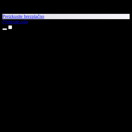
Preizkusite brezplačno
Prenesite zdaj
Izdelki
Pretvorba besedila v govor
Aplikaciji za iPhone in iPad
Aplikacija za Android
Razširitev za Chrome
Razširitev za Edge
Spletna aplikacija
Aplikacija za Mac
Aplikacija za Windows