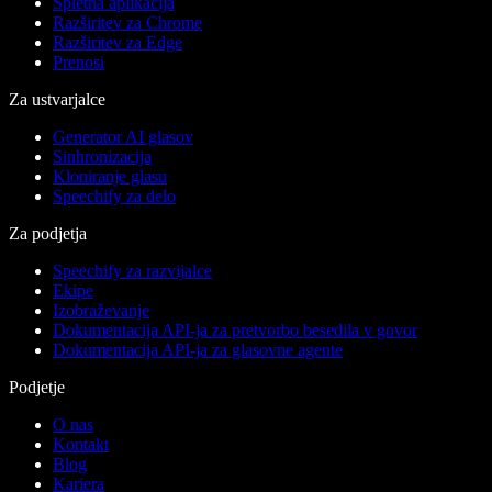
Spletna aplikacija
Razširitev za Chrome
Razširitev za Edge
Prenosi
Za ustvarjalce
Generator AI glasov
Sinhronizacija
Kloniranje glasu
Speechify za delo
Za podjetja
Speechify za razvijalce
Ekipe
Izobraževanje
Dokumentacija API-ja za pretvorbo besedila v govor
Dokumentacija API-ja za glasovne agente
Podjetje
O nas
Kontakt
Blog
Kariera