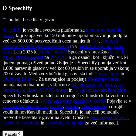
O Speechify
#1 bralnik besedila v govor
Speechify
je vodilna svetovna platforma za
pretvorbo besedila v
govor
, ki ji zaupa več kot 50 milijonov uporabnikov in jo podpira
več kot 500.000 petzvezdičnih ocen na njenih
iOS
,
Android
,
Chrome razširitvi
,
spletni aplikaciji
in v
namiznih aplikacijah za
Mac
. Leta 2025 je
Apple nagradil
Speechify s prestižno
nagrado
Apple Design Award
na
WWDC
in ga označil kot »ključni vir, ki
ljudem pomaga živeti polno življenje.« Speechify ponuja več kot
1.000 naravnih glasov v več kot 60 jezikih in se uporablja v skoraj
200 državah. Med zvezdniškimi glasovi sta tudi
Snoop Dogg
in
Gwyneth Paltrow
. Za ustvarjalce in podjetja
Speechify Studio
ponuja napredna orodja, vključno z
AI generatorjem glasov
,
AI
kloniranjem glasu
,
AI dubliranjem
in
AI spreminjevalnikom glasu
.
Speechify vrhunskim izdelkom omogoča vrhunsko kakovosten in
cenovno učinkovit
API za pretvorbo besedila v govor
. Pojavlja se v
The Wall Street Journal
,
CNBC
,
Forbes
,
TechCrunch
in drugih
vodilnih novičarskih medijih. Speechify je največji ponudnik
pretvorbe besedila v govor na svetu. Obiščite
speechify.com/news
,
speechify.com/blog
in
speechify.com/press
za več informacij.
Kazalo