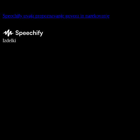
Speechify uvaja prepoznavanje govora in narekovanje
Pišite 5× hitreje z narekovanjem
Izdelki
Več o tem