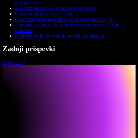
popolni vodič
Ali obstajajo očala, ki vam berejo na glas?
Kaj so najboljša darila za slepe?
Kako pretvorba besedila v govor pomaga starejšim
Ali obstaja naprava, ki ti prebere knjigo na glas? Oglej si
možnosti
Najboljši vodič po bralnih peresih za disleksijo
Zadnji prispevki
Poglej vse