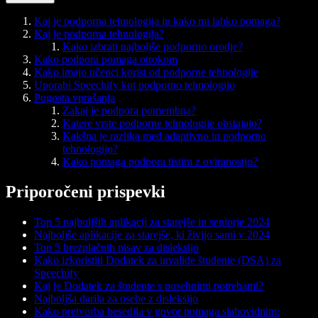
Kaj je podporna tehnologija in kako mi lahko pomaga?
Kaj je podporna tehnologija?
Kako izbrati najboljše podporno orodje?
Kako podpora pomaga otrokom
Kako imajo učenci korist od podporne tehnologije
Uporabi Speechify kot podporno tehnologijo
Pogosta vprašanja
Zakaj je podpora pomembna?
Katere vrste podporne tehnologije obstajajo?
Kakšna je razlika med adaptivno in podporno
tehnologijo?
Kako pomaga podpora tistim z oviranostjo?
Priporočeni prispevki
Top 5 najboljših aplikacij za starejše in seniorje 2024
Najboljše aplikacije za starejše, ki živijo sami v 2024
Top 5 brezplačnih pisav za disleksijo
Kako izkoristiti Dodatek za invalide študente (DSA) za
Speechify
Kaj je Dodatek za študente s posebnimi potrebami?
Najboljša darila za osebe z disleksijo
Kako pretvorba besedila v govor pomaga slabovidnim: