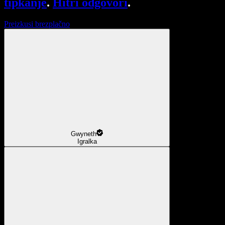
tipkanje
.
Hitri odgovori
.
Preizkusi brezplačno
Gwyneth
Igralka