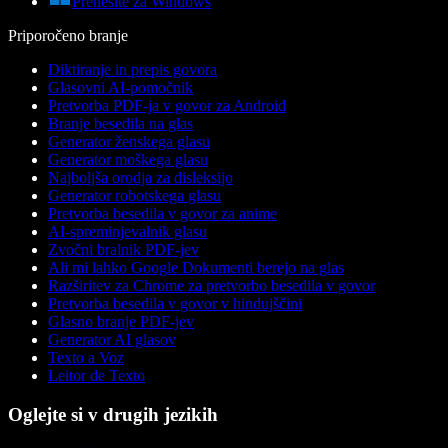
Prenesite za Windows
Priporočeno branje
Diktiranje in prepis govora
Glasovni AI-pomočnik
Pretvorba PDF-ja v govor za Android
Branje besedila na glas
Generator ženskega glasu
Generator moškega glasu
Najboljša orodja za disleksijo
Generator robotskega glasu
Pretvorba besedila v govor za anime
AI-spreminjevalnik glasu
Zvočni bralnik PDF-jev
Ali mi lahko Google Dokumenti berejo na glas
Razširitev za Chrome za pretvorbo besedila v govor
Pretvorba besedila v govor v hindujščini
Glasno branje PDF-jev
Generator AI glasov
Texto a Voz
Leitor de Texto
Oglejte si v drugih jezikih