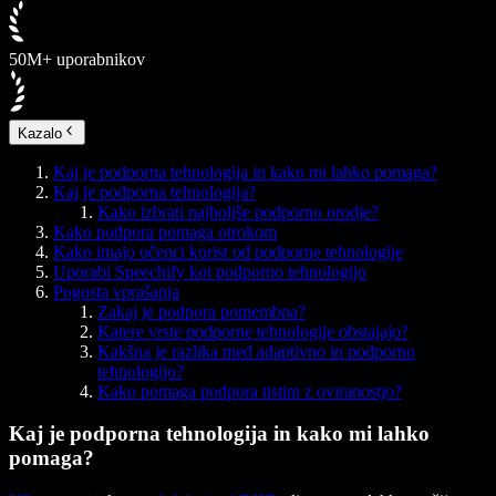
50M+ uporabnikov
Kazalo
Kaj je podporna tehnologija in kako mi lahko pomaga?
Kaj je podporna tehnologija?
Kako izbrati najboljše podporno orodje?
Kako podpora pomaga otrokom
Kako imajo učenci korist od podporne tehnologije
Uporabi Speechify kot podporno tehnologijo
Pogosta vprašanja
Zakaj je podpora pomembna?
Katere vrste podporne tehnologije obstajajo?
Kakšna je razlika med adaptivno in podporno
tehnologijo?
Kako pomaga podpora tistim z oviranostjo?
Kaj je podporna tehnologija in kako mi lahko
pomaga?