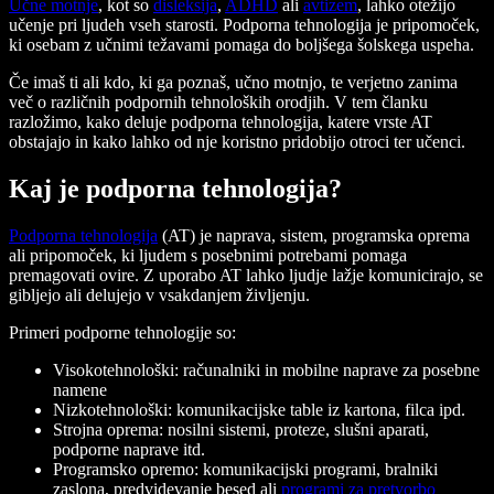
Učne motnje
, kot so
disleksija
,
ADHD
ali
avtizem
, lahko otežijo
učenje pri ljudeh vseh starosti. Podporna tehnologija je pripomoček,
ki osebam z učnimi težavami pomaga do boljšega šolskega uspeha.
Če imaš ti ali kdo, ki ga poznaš, učno motnjo, te verjetno zanima
več o različnih podpornih tehnoloških orodjih. V tem članku
razložimo, kako deluje podporna tehnologija, katere vrste AT
obstajajo in kako lahko od nje koristno pridobijo otroci ter učenci.
Kaj je podporna tehnologija?
Podporna tehnologija
(AT) je naprava, sistem, programska oprema
ali pripomoček, ki ljudem s posebnimi potrebami pomaga
premagovati ovire. Z uporabo AT lahko ljudje lažje komunicirajo, se
gibljejo ali delujejo v vsakdanjem življenju.
Primeri podporne tehnologije so:
Visokotehnološki
: računalniki in mobilne naprave za posebne
namene
Nizkotehnološki
: komunikacijske table iz kartona, filca ipd.
Strojna oprema
: nosilni sistemi, proteze, slušni aparati,
podporne naprave itd.
Programsko opremo
: komunikacijski programi, bralniki
zaslona, predvidevanje besed ali
programi za pretvorbo