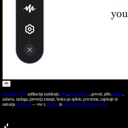
Speechify
iOS
aplikacija raziskuje,
bere
,
pripoveduje
, govori, piše,
diktira
,
zabava, razlaga, preverja znanje, brska po spletu, povzema, zapisuje in
ustvarja
podcaste
— vse z
glasom
in
pretvorbo besedila v govor