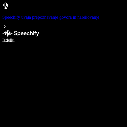
Speechify uvaja prepoznavanje govora in narekovanje
Pišite 5× hitreje z narekovanjem
Izdelki
Več o tem