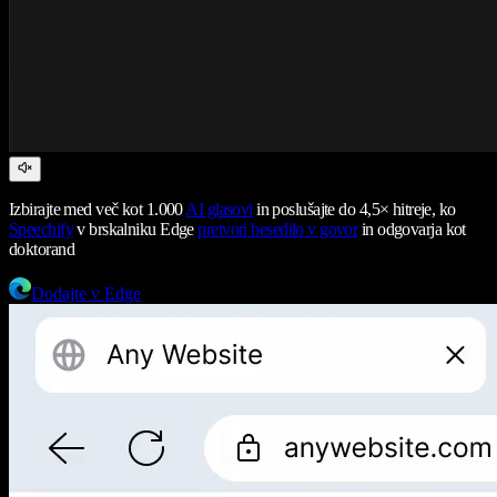
Izbirajte med več kot 1.000
AI glasovi
in poslušajte do 4,5× hitreje, ko
Speechify
v brskalniku Edge
pretvori besedilo v govor
in odgovarja kot
doktorand
Dodajte v Edge