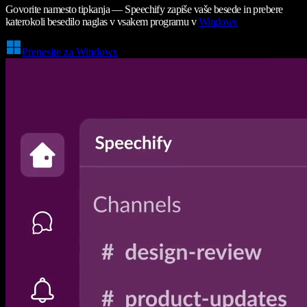
Govorite namesto tipkanja — Speechify zapiše vaše besede in prebere
katerokoli besedilo naglas v vsakem programu v
Windows
Prenesite za Windows