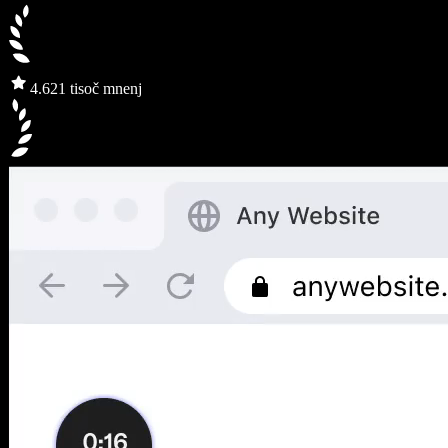
4.6
21 tisoč mnenj