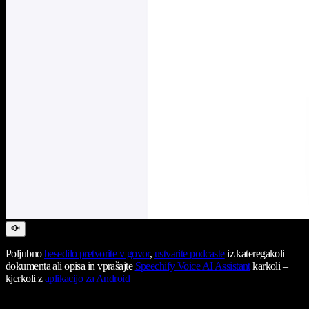
Poljubno
besedilo pretvorite v govor
,
ustvarite podcaste
iz kateregakoli
dokumenta ali opisa in vprašajte
Speechify Voice AI Assistant
karkoli –
kjerkoli z
aplikacijo za Android