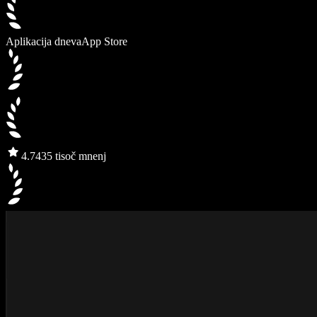
Aplikacija dneva
App Store
4.7
435 tisoč mnenj