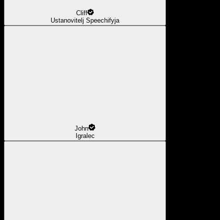
Cliff
Ustanovitelj Speechifyja
John
Igralec