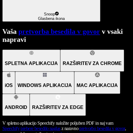
Snoop
Glasbena ikona
Vaša
pretvorba besedila v govor
v vsaki
napravi
SPLETNA APLIKACIJA
RAZŠIRITEV ZA CHROME
iOS
WINDOWS APLIKACIJA
MAC APLIKACIJA
ANDROID
RAZŠIRITEV ZA EDGE
V spletno aplikacijo Speechify naložite poljuben PDF in naj vam
Speechify
prebere besedilo naglas
z naravno
pretvorbo besedila v govor
,