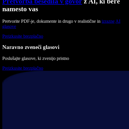
Pretvorba besedila v govor
z AI, ki bere
namesto vas
Pretvorite PDF-je, dokumente in drugo v realistične in
izrazne
AI
glasove
Preizkusite brezplačno
Naravno zveneči glasovi
Poslušajte glasove, ki zvenijo pristno
Preizkusite brezplačno