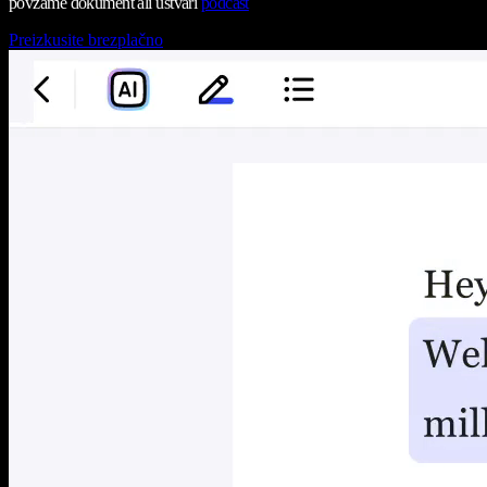
povzame dokument ali ustvari
podcast
Preizkusite brezplačno