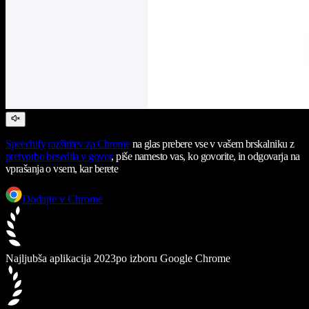
Speechify
razširitev za Chrome
na glas prebere vse v vašem brskalniku z
pretvorbo besedila v govor
, piše namesto vas, ko govorite, in odgovarja na
vprašanja o vsem, kar berete
Dodajte v Chrome
Najljubša aplikacija 2023
po izboru Google Chrome