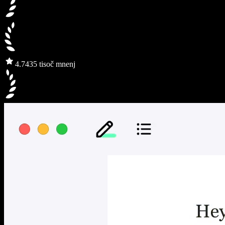
4.7
435 tisoč mnenj