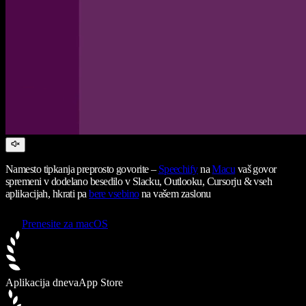
Namesto tipkanja preprosto govorite –
Speechify
na
Macu
vaš govor
spremeni v dodelano besedilo v Slacku, Outlooku, Cursorju & vseh
aplikacijah, hkrati pa
bere vsebino
na vašem zaslonu
Prenesite za macOS
Aplikacija dneva
App Store