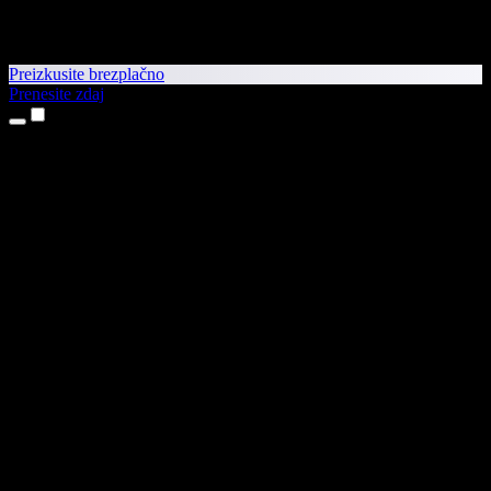
Preizkusite brezplačno
Prenesite zdaj
Izdelki
Pretvorba besedila v govor
Aplikaciji za iPhone in iPad
Aplikacija za Android
Razširitev za Chrome
Razširitev za Edge
Spletna aplikacija
Aplikacija za Mac
Aplikacija za Windows