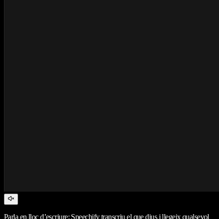
Parla en lloc d’escriure: Speechify transcriu el que dius i llegeix qualsevol