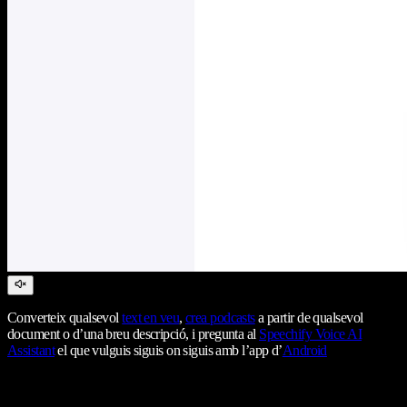
Converteix qualsevol
text en veu
,
crea podcasts
a partir de qualsevol
document o d’una breu descripció, i pregunta al
Speechify Voice AI
Assistant
el que vulguis siguis on siguis amb l’app d’
Android