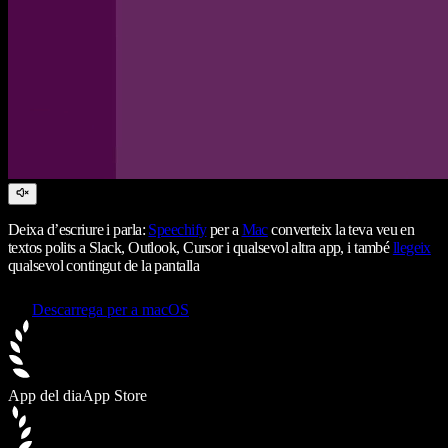
Deixa d’escriure i parla:
Speechify
per a
Mac
converteix la teva veu en
textos polits a Slack, Outlook, Cursor i qualsevol altra app, i també
llegeix
qualsevol contingut de la pantalla
Descarrega per a macOS
App del dia
App Store