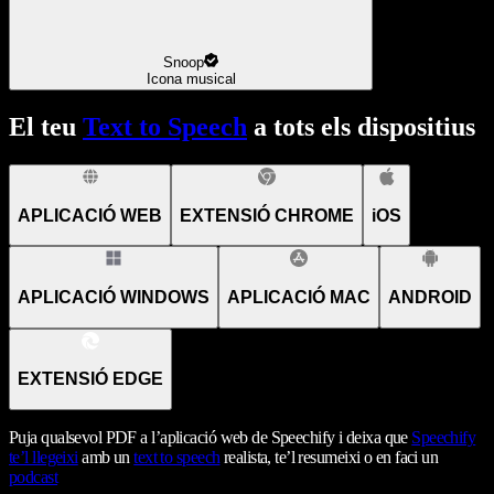
Snoop
Icona musical
El teu
Text to Speech
a tots els dispositius
APLICACIÓ WEB
EXTENSIÓ CHROME
iOS
APLICACIÓ WINDOWS
APLICACIÓ MAC
ANDROID
EXTENSIÓ EDGE
Puja qualsevol PDF a l’aplicació web de Speechify i deixa que
Speechify
te’l llegeixi
amb un
text to speech
realista, te’l resumeixi o en faci un
podcast