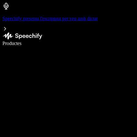
Speechify presenta l'escriptura per veu amb dictat
Escriu 5× més ràpid amb la veu
Productes
Més informació