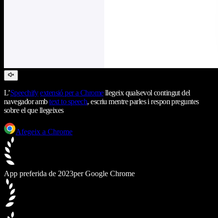
L’
Speechify
extensió per a Chrome
llegeix qualsevol contingut del
navegador amb
text to speech
, escriu mentre parles i respon preguntes
sobre el que llegeixes
Afegeix a Chrome
App preferida de 2023
per Google Chrome