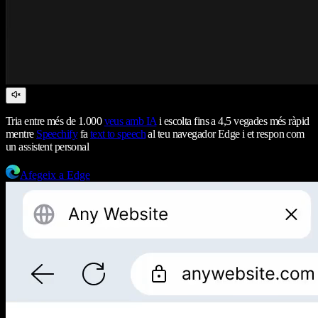
Tria entre més de 1.000
veus amb IA
i escolta fins a 4,5 vegades més ràpid
mentre
Speechify
fa
text to speech
al teu navegador Edge i et respon com
un assistent personal
Afegeix a Edge