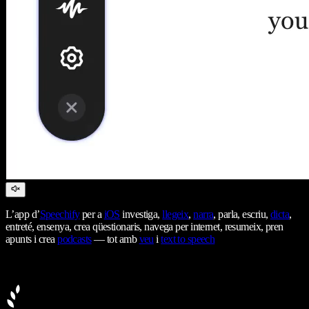
L’app d’
Speechify
per a
iOS
investiga,
llegeix
,
narra
, parla, escriu,
dicta
,
entreté, ensenya, crea qüestionaris, navega per internet, resumeix, pren
apunts i crea
podcasts
— tot amb
veu
i
text to speech