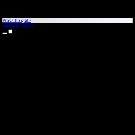
Prova-ho gratis
Descarrega'l ara
Productes
Text a veu
Aplicacions per a iPhone i iPad
Aplicació per a Android
Extensió per al Chrome
Extensió per a l'Edge
Aplicació web
Aplicació per al Mac