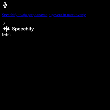
Speechify uvaja prepoznavanje govora in narekovanje
Pišite 5× hitreje z narekovanjem
Izdelki
Več o tem