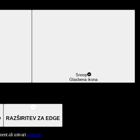
Snoop
Glasbena ikona
D
RAZŠIRITEV ZA EDGE
nt ali ustvari
podcast