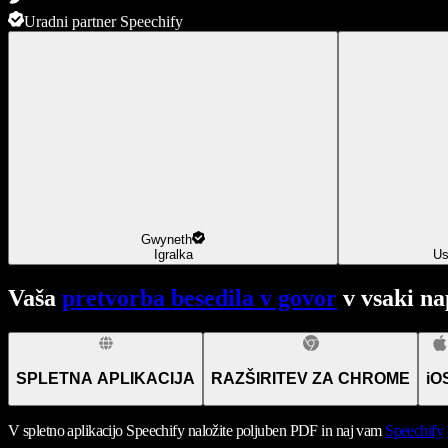
Uradni partner Speechify
Gwyneth
Igralka
Us
Vaša
pretvorba besedila v govor
v vsaki na
SPLETNA APLIKACIJA
RAZŠIRITEV ZA CHROME
iO
V spletno aplikacijo Speechify naložite poljuben PDF in naj vam
Speechify