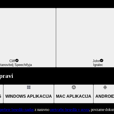
Cliff
John
tanovitelj Speechifyja
Igralec
pravi
S
WINDOWS APLIKACIJA
MAC APLIKACIJA
ANDROI
prebere besedilo naglas
z naravno
pretvorbo besedila v govor
, povzame dokume