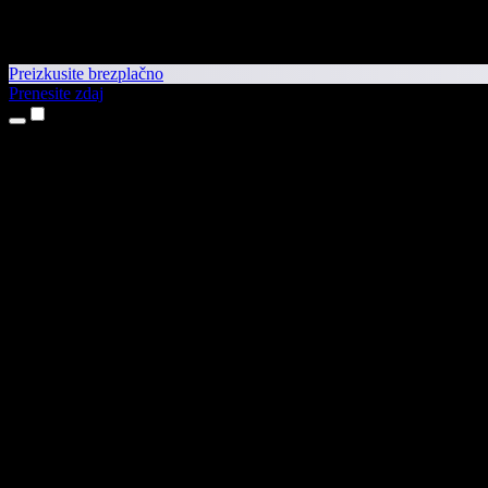
Preizkusite brezplačno
Prenesite zdaj
Izdelki
Pretvorba besedila v govor
Aplikaciji za iPhone in iPad
Aplikacija za Android
Razširitev za Chrome
Razširitev za Edge
Spletna aplikacija
Aplikacija za Mac
Aplikacija za Windows