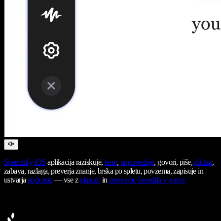
Speechify
iOS
aplikacija raziskuje,
bere
,
pripoveduje
, govori, piše,
diktira
,
zabava, razlaga, preverja znanje, brska po spletu, povzema, zapisuje in
ustvarja
podcaste
— vse z
glasom
in
pretvorbo besedila v govor