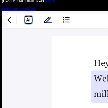
povzame dokument ali ustvari
podcast
Preizkusite brezplačno