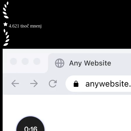
4.6
21 tisoč mnenj