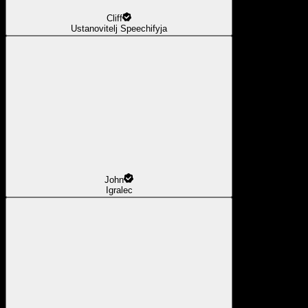
Cliff
Ustanovitelj Speechifyja
John
Igralec