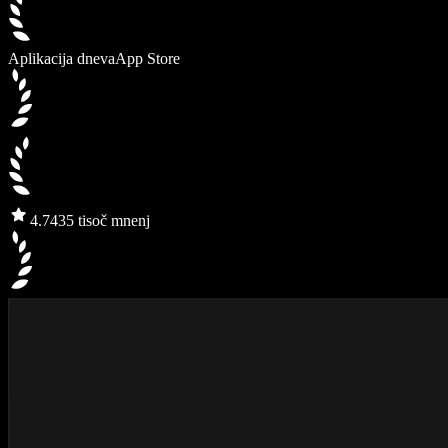
Aplikacija dneva
App Store
4.7
435 tisoč mnenj