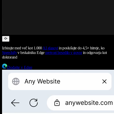
Izbirajte med več kot 1.000
AI glasovi
in poslušajte do 4,5× hitreje, ko
Speechify
v brskalniku Edge
pretvori besedilo v govor
in odgovarja kot
doktorand
Dodajte v Edge