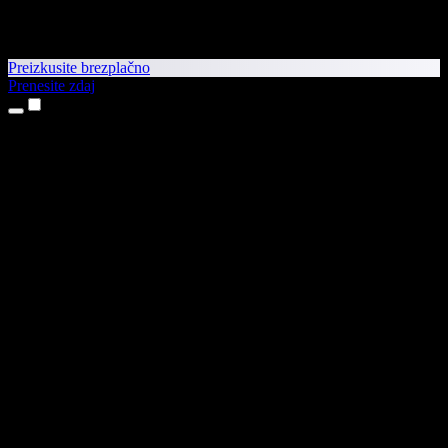
Preizkusite brezplačno
Prenesite zdaj
Izdelki
Pretvorba besedila v govor
Aplikaciji za iPhone in iPad
Aplikacija za Android
Razširitev za Chrome
Razširitev za Edge
Spletna aplikacija
Aplikacija za Mac
Aplikacija za Windows