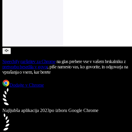
Speechify
razširitev za Chrome
na glas prebere vse v vašem brskalniku z
pretvorbo besedila v govor
, piše namesto vas, ko govorite, in odgovarja na
vprašanja o vsem, kar berete
Dodajte v Chrome
Najljubša aplikacija 2023
po izboru Google Chrome