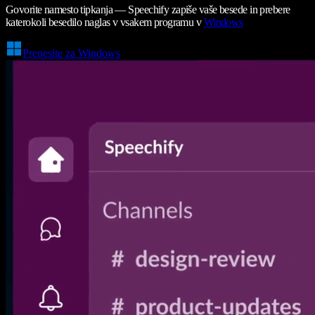
Govorite namesto tipkanja — Speechify zapiše vaše besede in prebere
katerokoli besedilo naglas v vsakem programu v
Windows
Prenesite za Windows