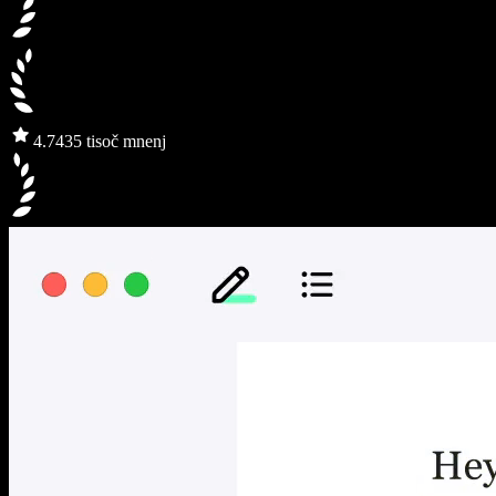
4.7
435 tisoč mnenj