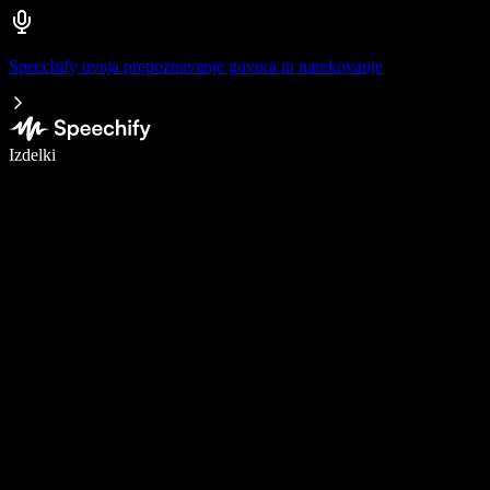
Speechify uvaja prepoznavanje govora in narekovanje
Pišite 5× hitreje z narekovanjem
Izdelki
Več o tem