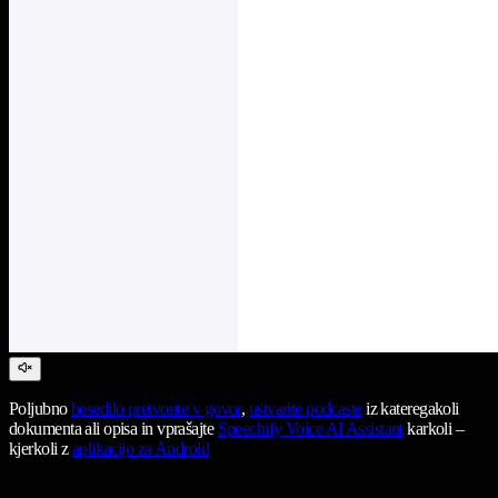
Poljubno
besedilo pretvorite v govor
,
ustvarite podcaste
iz kateregakoli
dokumenta ali opisa in vprašajte
Speechify Voice AI Assistant
karkoli –
kjerkoli z
aplikacijo za Android