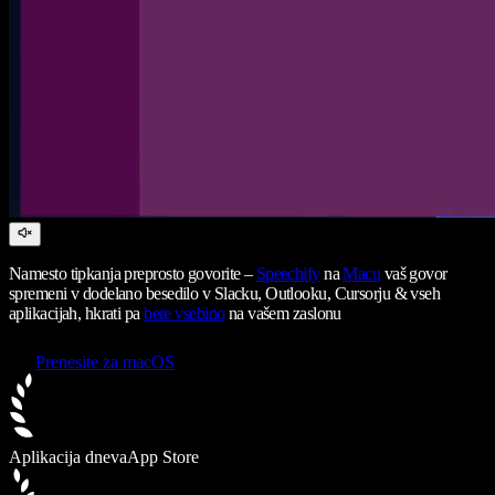
Namesto tipkanja preprosto govorite –
Speechify
na
Macu
vaš govor
spremeni v dodelano besedilo v Slacku, Outlooku, Cursorju & vseh
aplikacijah, hkrati pa
bere vsebino
na vašem zaslonu
Prenesite za macOS
Aplikacija dneva
App Store