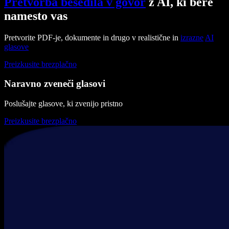
Pretvorba besedila v govor
z AI, ki bere
namesto vas
Pretvorite PDF-je, dokumente in drugo v realistične in
izrazne
AI
glasove
Preizkusite brezplačno
Naravno zveneči glasovi
Poslušajte glasove, ki zvenijo pristno
Preizkusite brezplačno