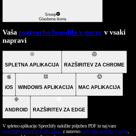
Snoop
Glasbena ikona
Vaša
pretvorba besedila v govor
v vsaki
napravi
SPLETNA APLIKACIJA
RAZŠIRITEV ZA CHROME
iOS
WINDOWS APLIKACIJA
MAC APLIKACIJA
ANDROID
RAZŠIRITEV ZA EDGE
V spletno aplikacijo Speechify naložite poljuben PDF in naj vam
Speechify
prebere besedilo naglas
z naravno
pretvorbo besedila v govor
,