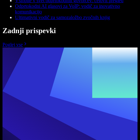
Vstopite v svet odprtokodnih govorcev: celovit pregled
Odprtokodni AI glasovi za VoIP: vodič za inovativno
komunikacijo
Ultimativni vodič za samozaložbo zvočnih knjig
Zadnji prispevki
Poglej vse