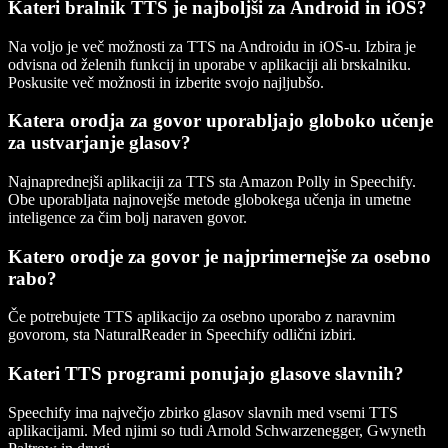
Kateri bralnik TTS je najboljši za Android in iOS?
Na voljo je več možnosti za TTS na Androidu in iOS-u. Izbira je
odvisna od želenih funkcij in uporabe v aplikaciji ali brskalniku.
Poskusite več možnosti in izberite svojo najljubšo.
Katera orodja za govor uporabljajo globoko učenje
za ustvarjanje glasov?
Najnaprednejši aplikaciji za TTS sta Amazon Polly in Speechify.
Obe uporabljata najnovejše metode globokega učenja in umetne
inteligence za čim bolj naraven govor.
Katero orodje za govor je najprimernejše za osebno
rabo?
Če potrebujete TTS aplikacijo za osebno uporabo z naravnim
govorom, sta NaturalReader in Speechify odlični izbiri.
Kateri TTS programi ponujajo glasove slavnih?
Speechify ima največjo zbirko glasov slavnih med vsemi TTS
aplikacijami. Med njimi so tudi Arnold Schwarzenegger, Gwyneth