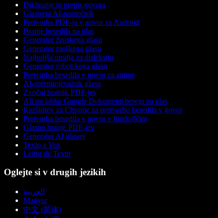
Diktiranje in prepis govora
Glasovni AI-pomočnik
Pretvorba PDF-ja v govor za Android
Branje besedila na glas
Generator ženskega glasu
Generator moškega glasu
Najboljša orodja za disleksijo
Generator robotskega glasu
Pretvorba besedila v govor za anime
AI-spreminjevalnik glasu
Zvočni bralnik PDF-jev
Ali mi lahko Google Dokumenti berejo na glas
Razširitev za Chrome za pretvorbo besedila v govor
Pretvorba besedila v govor v hindujščini
Glasno branje PDF-jev
Generator AI glasov
Texto a Voz
Leitor de Texto
Oglejte si v drugih jezikih
العربية
Magyar
中文 (简体)