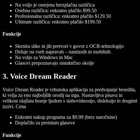
Na voljo je omejena brezplačna različica
Osebna različica: enkratno plačilo $99.50
Profesionalna različica: enkratno plačilo $129.50
Ultimate različica: enkratno plačilo $199.50
Funkcije
Skenira slike in jih pretvori v govor z OCR-tehnologijo
Deluje na vseh napravah – namiznih in mobilnih
Na voljo za Windows in Mac
Glasovi prepoznavajo sintaktično okolje
3. Voice Dream Reader
Voice Dream Reader je vrhunska aplikacija za predvajanje besedila,
ki velja za eno najboljših orodij na trgu. Nastavljiva pisava in
velikost olajšata branje ljudem s slabovidnostjo, disleksijo in drugimi
izzivi.
Cena
Enkratni nakup programa za $9.99 (brez naročnine)
Doplačilo za premium glasove
Funkcije