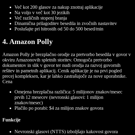
Več kot 200 glasov za nakup znotraj aplikacije
Na voljo v več kot 30 jezikih
Več različnih stopenj branja
Dinamična prilagoditev besedila in zvočnih nastavitev
Poslušajte pri hitrostih od 50 do 500 besed/min
4. Amazon Polly
Amazon Polly je brezplačno orodje za pretvorbo besedila v govor v
okviru Amazonovih spletnih storitev. Omogoča pretvorbo
dokumentov in slik v govor ter nudi orodja za razvoj govornih
rešitev in pametnih aplikacij. Cenik aplikacije je na prvi pogled
precej kompleksen, kar je lahko zastrašujoče za nove uporabnike.
Cena
Omejena brezplačna različica: 5 milijonov znakov/mesec
prvih 12 mesecev (nevronski glasovi: 1 milijon
znakov/mesec)
Plačilo po porabi: $4 za milijon znakov govora
Funkcije
Nevronski glasovi (NTTS) izboljšajo kakovost govora