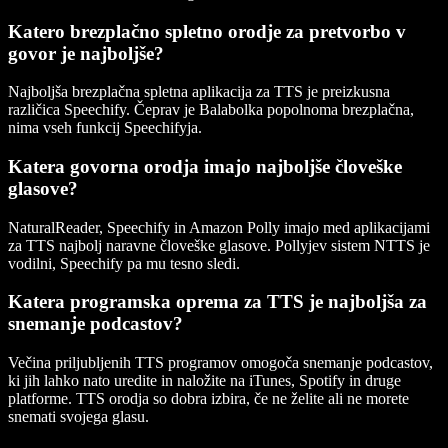
Katero brezplačno spletno orodje za pretvorbo v
govor je najboljše?
Najboljša brezplačna spletna aplikacija za TTS je preizkusna
različica Speechify. Čeprav je Balabolka popolnoma brezplačna,
nima vseh funkcij Speechifyja.
Katera govorna orodja imajo najboljše človeške
glasove?
NaturalReader, Speechify in Amazon Polly imajo med aplikacijami
za TTS najbolj naravne človeške glasove. Pollyjev sistem NTTS je
vodilni, Speechify pa mu tesno sledi.
Katera programska oprema za TTS je najboljša za
snemanje podcastov?
Večina priljubljenih TTS programov omogoča snemanje podcastov,
ki jih lahko nato uredite in naložite na iTunes, Spotify in druge
platforme. TTS orodja so dobra izbira, če ne želite ali ne morete
snemati svojega glasu.