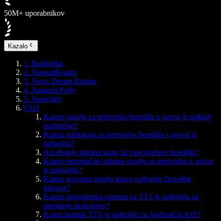
50M+ uporabnikov
Kazalo
1. Balabolka
2. NaturalReader
3. Voice Dream Reader
4. Amazon Polly
5. Speechify
FAQ
Katero orodje za pretvorbo besedila v govor je najbolj
realistično?
Katera aplikacija za pretvorbo besedila v govor je
najboljša?
Ali obstaja spletna stran, ki vam prebere besedilo?
Katero brezplačno spletno orodje za pretvorbo v govor
je najboljše?
Katera govorna orodja imajo najboljše človeške
glasove?
Katera programska oprema za TTS je najboljša za
snemanje podcastov?
Kateri bralnik TTS je najboljši za Android in iOS?