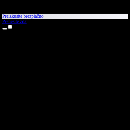
Preizkusite brezplačno
Prenesite zdaj
Izdelki
Pretvorba besedila v govor
Aplikaciji za iPhone in iPad
Aplikacija za Android
Razširitev za Chrome
Razširitev za Edge
Spletna aplikacija
Aplikacija za Mac
Aplikacija za Windows