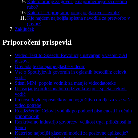
Katero orodje za govor je najprimernejše za osebno
rabo?
Kateri TTS programi ponujajo glasove slavnih?
Kje najdem najboljša spletna navodila za pretvorbo v
govor?
Zaključek
Priporočeni prispevki
Wideo Text-to-Speech: Revolucija ustvarjanja vsebin z AI
glasovi
Obvladajte dodajanje glasbe videom
Vse o Spotifyjevih govornih in oglasnih besedilih: celovit
vodič
Stisni MP4: popoln vodnik za manjše videodatoteke
Ustvarjanje profesionalnih odzivnikov prek spleta: celovit
vodič
Prenosnik videoposnetkov: nepogrešljivo orodje za vse vaše
video potrebe
Read&Write: Celovit vodnik po podpori pismenosti in učnih
pripomočkih
Razkrivamo industrijo govorcev: velikost trga, priložnosti in
trendi
Kateri so najboljši glasovni modeli za poslovne aplikacije?