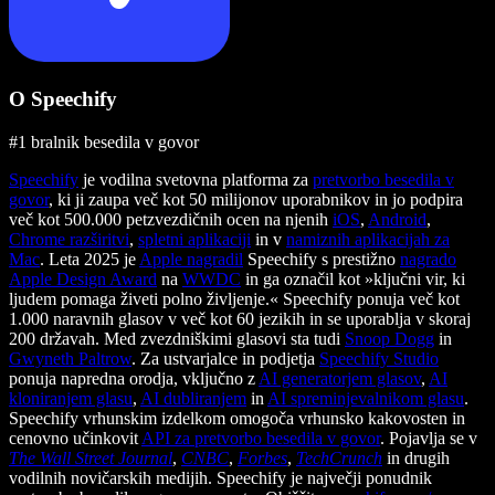
O Speechify
#1 bralnik besedila v govor
Speechify
je vodilna svetovna platforma za
pretvorbo besedila v
govor
, ki ji zaupa več kot 50 milijonov uporabnikov in jo podpira
več kot 500.000 petzvezdičnih ocen na njenih
iOS
,
Android
,
Chrome razširitvi
,
spletni aplikaciji
in v
namiznih aplikacijah za
Mac
. Leta 2025 je
Apple nagradil
Speechify s prestižno
nagrado
Apple Design Award
na
WWDC
in ga označil kot »ključni vir, ki
ljudem pomaga živeti polno življenje.« Speechify ponuja več kot
1.000 naravnih glasov v več kot 60 jezikih in se uporablja v skoraj
200 državah. Med zvezdniškimi glasovi sta tudi
Snoop Dogg
in
Gwyneth Paltrow
. Za ustvarjalce in podjetja
Speechify Studio
ponuja napredna orodja, vključno z
AI generatorjem glasov
,
AI
kloniranjem glasu
,
AI dubliranjem
in
AI spreminjevalnikom glasu
.
Speechify vrhunskim izdelkom omogoča vrhunsko kakovosten in
cenovno učinkovit
API za pretvorbo besedila v govor
. Pojavlja se v
The Wall Street Journal
,
CNBC
,
Forbes
,
TechCrunch
in drugih
vodilnih novičarskih medijih. Speechify je največji ponudnik