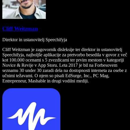
Cliff Weitzman
Direktor in ustanovitelj Speechifyja
Cliff Weitzman je zagovornik disleksije ter direktor in ustanovitelj
Speechifyja, najboljše aplikacije za pretvorbo besedila v govor z več
kot 100.000 ocenami s 5 zvezdicami ter prvim mestom v kategoriji
Novice & Revije v App Storu. Leta 2017 je bil na Forbesovem
seznamu 30 under 30 zaradi dela na dostopnosti interneta za osebe z
učnimi težavami. O njem so pisali EdSurge, Inc., PC Mag,
Entrepreneur, Mashable in drugi vodilni mediji.