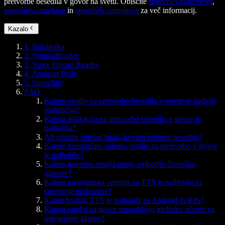
pretvorbe besedila v govor na svetu. Obiščite
speechify.com/news
,
speechify.com/blog
in
speechify.com/press
za več informacij.
Kazalo
1. Balabolka
2. NaturalReader
3. Voice Dream Reader
4. Amazon Polly
5. Speechify
FAQ
Katero orodje za pretvorbo besedila v govor je najbolj
realistično?
Katera aplikacija za pretvorbo besedila v govor je
najboljša?
Ali obstaja spletna stran, ki vam prebere besedilo?
Katero brezplačno spletno orodje za pretvorbo v govor
je najboljše?
Katera govorna orodja imajo najboljše človeške
glasove?
Katera programska oprema za TTS je najboljša za
snemanje podcastov?
Kateri bralnik TTS je najboljši za Android in iOS?
Katera orodja za govor uporabljajo globoko učenje za
ustvarjanje glasov?