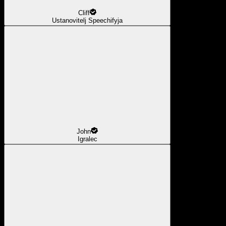
Cliff
Ustanovitelj Speechifyja
John
Igralec