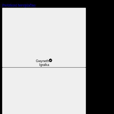
Preizkusi brezplačno
Gwyneth
Igralka