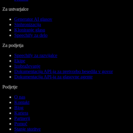
Za ustvarjalce
Generator AI glasov
Sinhronizacija
Kloniranje glasu
Speechify za delo
Za podjetja
Speechify za razvijalce
Ekipe
Izobraževanje
Dokumentacija API-ja za pretvorbo besedila v govor
Dokumentacija API-ja za glasovne agente
Podjetje
O nas
Kontakt
Blog
Kariera
Partnerji
Pomoč
Stanje storitve