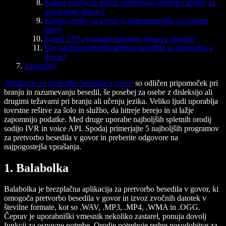
Katera orodja za govor uporabljajo globoko učenje za
ustvarjanje glasov?
Katero orodje za govor je najprimernejše za osebno
rabo?
Kateri TTS programi ponujajo glasove slavnih?
Kje najdem najboljša spletna navodila za pretvorbo v
govor?
Zaključek
Aplikacije za pretvorbo besedila v govor
so odličen pripomoček pri
branju in razumevanju besedil, še posebej za osebe z disleksijo ali
drugimi težavami pri branju ali učenju jezika. Veliko ljudi uporablja
tovrstne rešitve za šolo in službo, da hitreje berejo in si lažje
zapomnijo podatke. Med druge uporabe najboljših spletnih orodij
sodijo IVR in voice API. Spodaj primerjajte 5 najboljših programov
za pretvorbo besedila v govor in preberite odgovore na
najpogostejša vprašanja.
1. Balabolka
Balabolka je brezplačna aplikacija za pretvorbo besedila v govor, ki
omogoča pretvorbo besedila v govor in izvoz zvočnih datotek v
številne formate, kot so .WAV, .MP3, .MP4, .WMA in .OGG.
Čeprav je uporabniški vmesnik nekoliko zastarel, ponuja dovolj
funkcij za osnovne potrebe. Orodje potrebuje redne posodobitve za