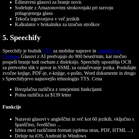
Edinstveni glasovi za branje novic
Sodelujte z Amazonovimi strokovnjaki pri razvoju
prilagojenega glasu
Tekoča izgovorjava v več jezikih
Kalkulator v brskalniku za izračun stroškov
5. Speechify
Speechify je bralnik
TTS
za mobilne naprave in
razširitev za
Chrome
. Glasovi z AI predvajajo do 900 besed/min, kar močno
pospeši branje tudi osebam z disleksijo. Speechify uporablja OCR
za pretvorbo slik v govor in SSML za označevanje jezika. Poslušajte
zvočne knjige, PDF-je, e-knjige, e-pošto, Word dokumente in drugo
s Speechifyjevo najnovejšo tehnologijo TTS.
Cena
Brezplačna različica z omejenimi funkcijami
Polna različica za $139 letno
Funkcije
Naravni glasovi v angleščini in več kot 60 jezikih, vključno s
španščino, švedščino ...
Izbira med različnimi formati (spletna stran, PDF, HTML ...)
Deluje na iOS, Android in Windows