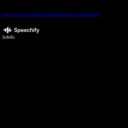
Speechify uvaja prepoznavanje govora in narekovanje
Pišite 5× hitreje z narekovanjem
Izdelki
Več o tem