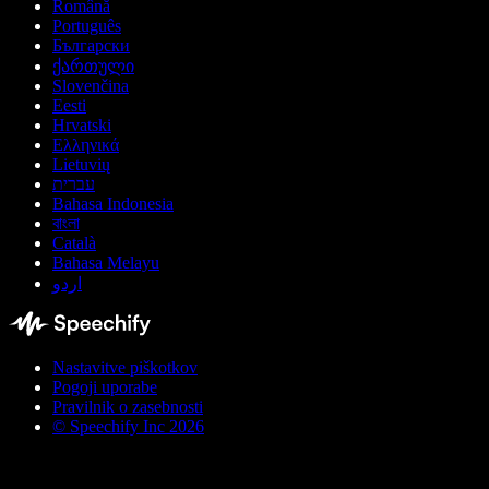
Română
Português
Български
ქართული
Slovenčina
Eesti
Hrvatski
Ελληνικά
Lietuvių
עברית
Bahasa Indonesia
বাংলা
Català
Bahasa Melayu
اردو
Nastavitve piškotkov
Pogoji uporabe
Pravilnik o zasebnosti
© Speechify Inc 2026