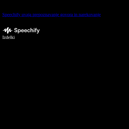
Speechify uvaja prepoznavanje govora in narekovanje
Pišite 5× hitreje z narekovanjem
Izdelki
Več o tem