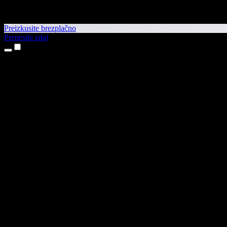
Preizkusite brezplačno
Prenesite zdaj
Izdelki
Pretvorba besedila v govor
Aplikaciji za iPhone in iPad
Aplikacija za Android
Razširitev za Chrome
Razširitev za Edge
Spletna aplikacija
Aplikacija za Mac
Aplikacija za Windows