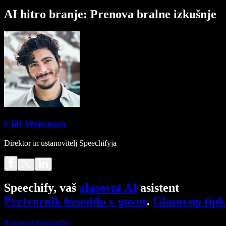
AI hitro branje: Prenova bralne izkušnje
Cliff Weitzman
Direktor in ustanovitelj Speechifyja
Speechify, vaš
glasovni AI
asistent
Pretvornik besedila v govor
.
Glasovno tipk
Preizkusi brezplačno