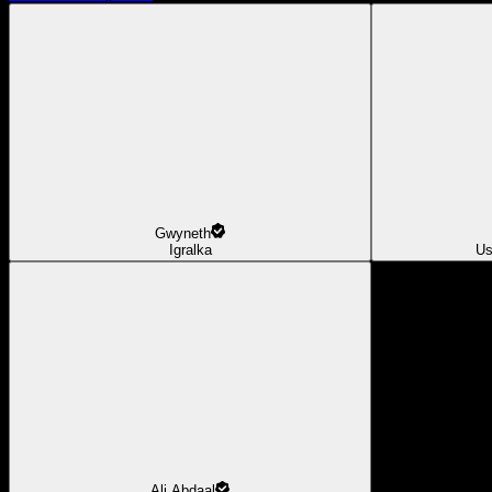
Gwyneth
Igralka
Us
Ali Abdaal