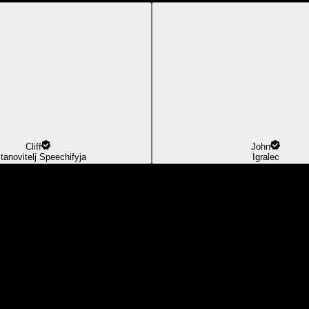
Cliff
John
tanovitelj Speechifyja
Igralec