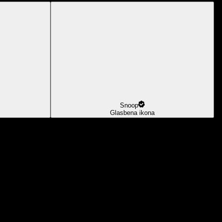
Snoop
Glasbena ikona