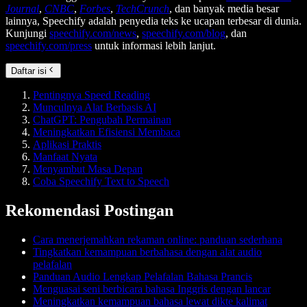
Journal
,
CNBC
,
Forbes
,
TechCrunch
, dan banyak media besar
lainnya, Speechify adalah penyedia teks ke ucapan terbesar di dunia.
Kunjungi
speechify.com/news
,
speechify.com/blog
, dan
speechify.com/press
untuk informasi lebih lanjut.
Daftar isi
Pentingnya Speed Reading
Munculnya Alat Berbasis AI
ChatGPT: Pengubah Permainan
Meningkatkan Efisiensi Membaca
Aplikasi Praktis
Manfaat Nyata
Menyambut Masa Depan
Coba Speechify Text to Speech
Rekomendasi Postingan
Cara menerjemahkan rekaman online: panduan sederhana
Tingkatkan kemampuan berbahasa dengan alat audio
pelafalan
Panduan Audio Lengkap Pelafalan Bahasa Prancis
Menguasai seni berbicara bahasa Inggris dengan lancar
Meningkatkan kemampuan bahasa lewat dikte kalimat