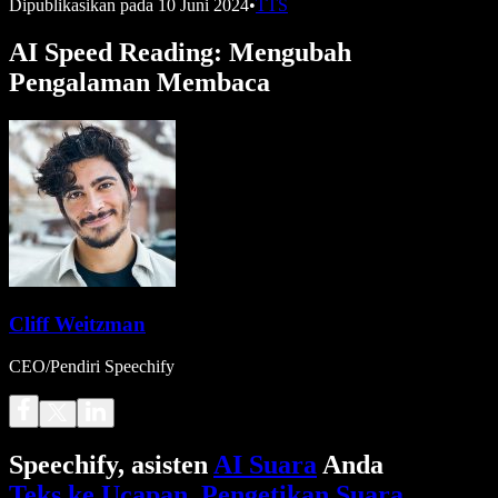
Dipublikasikan pada
10 Juni 2024
•
TTS
AI Speed Reading: Mengubah
Pengalaman Membaca
Cliff Weitzman
CEO/Pendiri Speechify
Speechify, asisten
AI Suara
Anda
Teks ke Ucapan
.
Pengetikan Suara
.