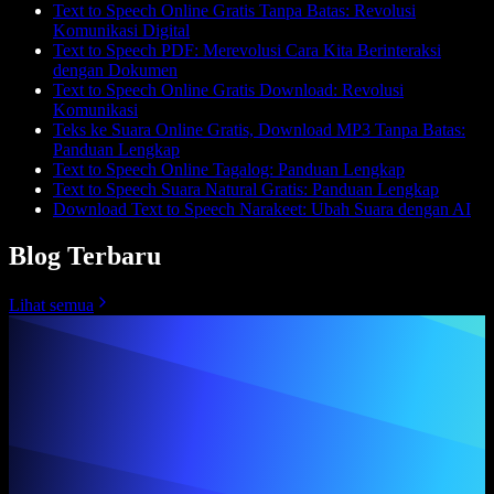
Text to Speech Online Gratis Tanpa Batas: Revolusi
Komunikasi Digital
Text to Speech PDF: Merevolusi Cara Kita Berinteraksi
dengan Dokumen
Text to Speech Online Gratis Download: Revolusi
Komunikasi
Teks ke Suara Online Gratis, Download MP3 Tanpa Batas:
Panduan Lengkap
Text to Speech Online Tagalog: Panduan Lengkap
Text to Speech Suara Natural Gratis: Panduan Lengkap
Download Text to Speech Narakeet: Ubah Suara dengan AI
Blog Terbaru
Lihat semua