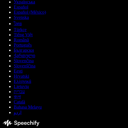
Українська
Español
Español (México)
Svenska
ไทย
Türkçe
Tiếng Việt
Română
Português
Български
ქართული
Slovenčina
Slovenščina
Eesti
Hrvatski
Ελληνικά
Lietuvių
עברית
বাংলা
Català
Bahasa Melayu
اردو