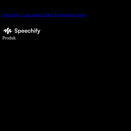
Speechify Luncurkan Dikte Pengetikan Suara
Menulis 5× lebih cepat dengan dikte suara
Produk
Pelajari lebih lanjut