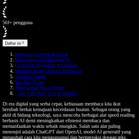
50J+ pengguna
Daftar isi
Pentingnya Speed Reading
Munculnya Alat Berbasis AI
ChatGPT: Pengubah Permainan
Meningkatkan Efisiensi Membaca
Aplikasi Praktis
Manfaat Nyata
Menyambut Masa Depan
Coba Speechify Text to Speech
Di era digital yang serba cepat, kebiasaan membaca kita ikut
berubah berkat kemajuan kecerdasan buatan. Sebagai orang yang
aktif di bidang teknologi, saya mencoba berbagai alat speed reading
berbasis AI demi meningkatkan efisiensi membaca dan
memanfaatkan waktu sebaik mungkin. Salah satu alat paling
menonjol adalah ChatGPT dari OpenAI, model AI generatif yang
mengubah cara kita mengonsumsi dan berinteraksi dengan teks.