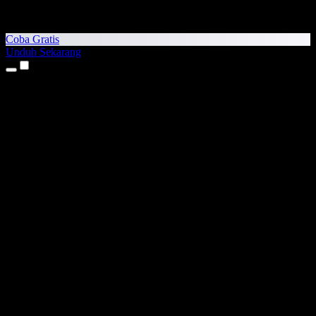
Coba Gratis
Unduh Sekarang
Produk
Teks ke Suara
Aplikasi iPhone & iPad
Aplikasi Android
Ekstensi Chrome
Ekstensi Edge
Aplikasi Web
Aplikasi Mac
Aplikasi Windows