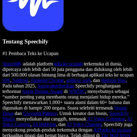
Tentang Speechify
#1 Pembaca Teks ke Ucapan
Speechify
adalah platform
teks ke ucapan
terkemuka di dunia,
dipercaya oleh lebih dari 50 juta pengguna dan didukung oleh lebih
dari 500.000 ulasan bintang lima di berbagai aplikasi teks ke ucapan
iOS
,
Android
,
Ekstensi Chrome
,
aplikasi web
, dan
desktop Mac
.
Pada tahun 2025,
Apple memberikan
Speechify penghargaan
terhormat
Apple Design Award
di
WWDC
, menyebutnya sebagai
“sumber penting yang membantu orang menjalani hidup mereka.”
Speechify menawarkan 1.000+ suara alami dalam 60+ bahasa dan
digunakan di hampir 200 negara. Suara selebriti termasuk
Snoop
Dogg
dan
Gwyneth Paltrow
. Untuk kreator dan bisnis,
Speechify
Studio
menyediakan alat canggih, termasuk
AI Voice Generator
,
AI
Voice Cloning
,
AI Dubbing
, dan
AI Voice Changer
. Speechify juga
menyokong produk-produk terkemuka dengan
API teks ke ucapan
berkualitas tinggi dan hemat biaya. Telah diliput di
The Wall Street