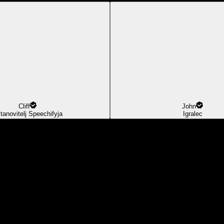
Cliff
John
tanovitelj Speechifyja
Igralec