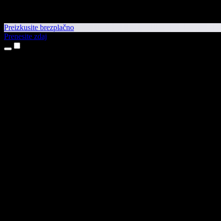
Preizkusite brezplačno
Prenesite zdaj
Izdelki
Pretvorba besedila v govor
Aplikaciji za iPhone in iPad
Aplikacija za Android
Razširitev za Chrome
Razširitev za Edge
Spletna aplikacija
Aplikacija za Mac
Aplikacija za Windows