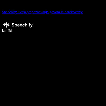
Speechify uvaja prepoznavanje govora in narekovanje
Pišite 5× hitreje z narekovanjem
Izdelki
Več o tem