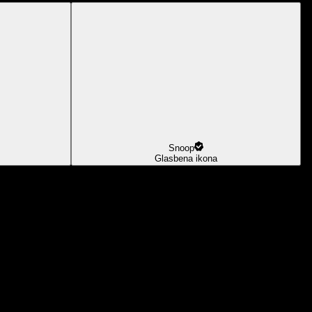
Snoop
Glasbena ikona