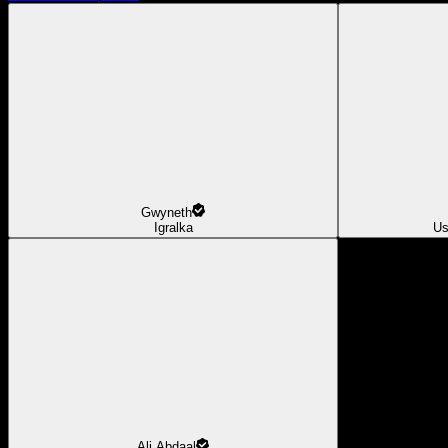
Gwyneth
Igralka
Us
Ali Abdaal