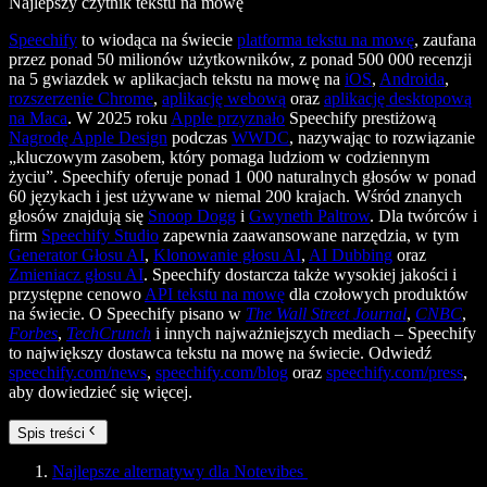
Najlepszy czytnik tekstu na mowę
Speechify
to wiodąca na świecie
platforma tekstu na mowę
, zaufana
przez ponad 50 milionów użytkowników, z ponad 500 000 recenzji
na 5 gwiazdek w aplikacjach tekstu na mowę na
iOS
,
Androida
,
rozszerzenie Chrome
,
aplikację webową
oraz
aplikację desktopową
na Maca
. W 2025 roku
Apple przyznało
Speechify prestiżową
Nagrodę Apple Design
podczas
WWDC
, nazywając to rozwiązanie
„kluczowym zasobem, który pomaga ludziom w codziennym
życiu”. Speechify oferuje ponad 1 000 naturalnych głosów w ponad
60 językach i jest używane w niemal 200 krajach. Wśród znanych
głosów znajdują się
Snoop Dogg
i
Gwyneth Paltrow
. Dla twórców i
firm
Speechify Studio
zapewnia zaawansowane narzędzia, w tym
Generator Głosu AI
,
Klonowanie głosu AI
,
AI Dubbing
oraz
Zmieniacz głosu AI
. Speechify dostarcza także wysokiej jakości i
przystępne cenowo
API tekstu na mowę
dla czołowych produktów
na świecie. O Speechify pisano w
The Wall Street Journal
,
CNBC
,
Forbes
,
TechCrunch
i innych najważniejszych mediach – Speechify
to największy dostawca tekstu na mowę na świecie. Odwiedź
speechify.com/news
,
speechify.com/blog
oraz
speechify.com/press
,
aby dowiedzieć się więcej.
Spis treści
Najlepsze alternatywy dla Notevibes