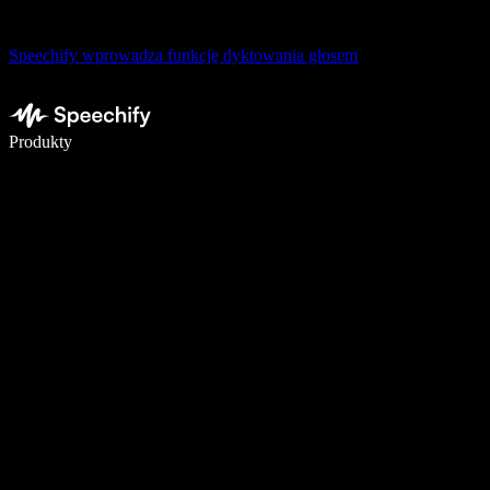
Speechify wprowadza funkcję dyktowania głosem
Pisz 5× szybciej dzięki dyktowaniu głosowemu
Produkty
Dowiedz się więcej