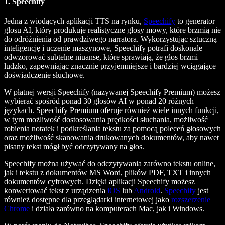
1. Speechify
Jedna z wiodących aplikacji TTS na rynku,
Speechify
to generator
głosu AI, który produkuje realistyczne głosy mowy, które brzmią nie
do odróżnienia od prawdziwego narratora. Wykorzystując sztuczną
inteligencję i uczenie maszynowe, Speechify potrafi doskonale
odwzorować subtelne niuanse, które sprawiają, że głos brzmi
ludzko, zapewniając znacznie przyjemniejsze i bardziej wciągające
doświadczenie słuchowe.
W płatnej wersji Speechify (nazywanej Speechify Premium) możesz
wybierać spośród ponad 30 głosów AI w ponad 20 różnych
językach. Speechify Premium oferuje również wiele innych funkcji,
w tym możliwość dostosowania prędkości słuchania, możliwość
robienia notatek i podkreślania tekstu za pomocą poleceń głosowych
oraz możliwość skanowania drukowanych dokumentów, aby nawet
pisany tekst mógł być odczytywany na głos.
Speechify można używać do odczytywania zarówno tekstu online,
jak i tekstu z dokumentów MS Word, plików PDF, TXT i innych
dokumentów cyfrowych. Dzięki aplikacji Speechify możesz
konwertować tekst z urządzenia
iOS
lub
Android
.
Speechify
jest
również dostępne dla przeglądarki internetowej jako
rozszerzenie
Chrome
i działa zarówno na komputerach Mac, jak i Windows.