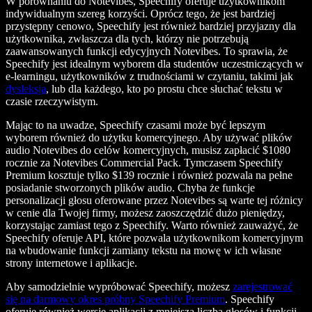
W porównaniu do Notevibes, Speechify oferuje użytkownikom
indywidualnym szereg korzyści. Oprócz tego, że jest bardziej
przystępny cenowo, Speechify jest również bardziej przyjazny dla
użytkownika, zwłaszcza dla tych, którzy nie potrzebują
zaawansowanych funkcji edycyjnych Notevibes. To sprawia, że
Speechify jest idealnym wyborem dla studentów uczestniczących w
e-learningu, użytkowników z trudnościami w czytaniu, takimi jak
dysleksja
, lub dla każdego, kto po prostu chce słuchać tekstu w
czasie rzeczywistym.
Mając to na uwadze, Speechify czasami może być lepszym
wyborem również do użytku komercyjnego. Aby używać plików
audio Notevibes do celów komercyjnych, musisz zapłacić $1080
rocznie za Notevibes Commercial Pack. Tymczasem Speechify
Premium kosztuje tylko $139 rocznie i również pozwala na pełne
posiadanie stworzonych plików audio. Chyba że funkcje
personalizacji głosu oferowane przez Notevibes są warte tej różnicy
w cenie dla Twojej firmy, możesz zaoszczędzić dużo pieniędzy,
korzystając zamiast tego z Speechify. Warto również zauważyć, że
Speechify oferuje API, które pozwala użytkownikom komercyjnym
na wbudowanie funkcji zamiany tekstu na mowę w ich własne
strony internetowe i aplikacje.
Aby samodzielnie wypróbować Speechify, możesz
zarejestrować
się na darmowy okres próbny Speechify Premium
. Speechify
oferuje również wersję aplikacji z mniejszą liczbą głosów i funkcji,