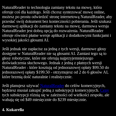
NaturalReader to technologia zamiany tekstu na mowę, która
oferuje coś dla każdego. Jeśli chcesz syntezować mowę online,
możesz po prostu odwiedzić stronę internetową NaturalReader, aby
przesłać swój dokument bez konieczności pobierania. Jeśli szukasz
darmowej aplikacji do zamiany tekstu na mowę, darmowa wersja
NaturalReader jest dobrą opcją do rozważenia. NaturalReader
oferuje również płatne wersje aplikacji z dodatkowymi funkcjami i
wysokiej jakości głosami AI.
Jeśli jednak nie zapłacisz za jedną z tych wersji, darmowe głosy
dostępne w NaturalReader nie są głosami AI. Zamiast tego są to
głosy robotyczne, które nie oferują najprzyjemniejszego
doświadczenia słuchowego. Jednak z jedną z płatnych wersji
NaturalReader - które kosztują od jednorazowej opłaty $99.50 do
jednorazowej opłaty $199.50 - otrzymujesz od 2 do 6 głosów AI,
które brzmią dość naturalnie i realistycznie.
Jeśli planujesz używać
NaturalReader
do celów komercyjnych,
będziesz musiał zakupić jedną z subskrypcji komercyjnych.
Ceny
tych subskrypcji różnią się w zależności od wielkości zespołu, ale
wahają się od $49 miesięcznie do $239 miesięcznie.
4. Kukarella