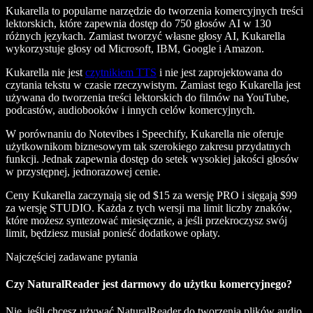
Kukarella to popularne narzędzie do tworzenia komercyjnych treści
lektorskich, które zapewnia dostęp do 750 głosów AI w 130
różnych językach. Zamiast tworzyć własne głosy AI, Kukarella
wykorzystuje głosy od Microsoft, IBM, Google i Amazon.
Kukarella nie jest
czytnikiem TTS
i nie jest zaprojektowana do
czytania tekstu w czasie rzeczywistym. Zamiast tego Kukarella jest
używana do tworzenia treści lektorskich do filmów na YouTube,
podcastów, audiobooków i innych celów komercyjnych.
W porównaniu do Notevibes i Speechify, Kukarella nie oferuje
użytkownikom biznesowym tak szerokiego zakresu przydatnych
funkcji. Jednak zapewnia dostęp do setek wysokiej jakości głosów
w przystępnej, jednorazowej cenie.
Ceny Kukarella zaczynają się od $15 za wersję PRO i sięgają $99
za wersję STUDIO. Każda z tych wersji ma limit liczby znaków,
które możesz syntezować miesięcznie, a jeśli przekroczysz swój
limit, będziesz musiał ponieść dodatkowe opłaty.
Najczęściej zadawane pytania
Czy NaturalReader jest darmowy do użytku komercyjnego?
Nie, jeśli chcesz używać NaturalReader do tworzenia plików audio