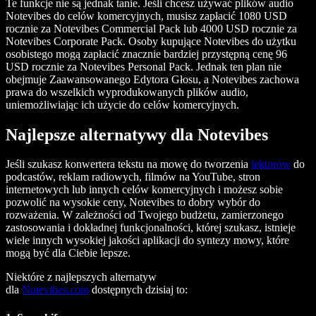
Te funkcje nie są jednak tanie. Jeśli chcesz używać plików audio
Notevibes do celów komercyjnych, musisz zapłacić 1080 USD
rocznie za Notevibes Commercial Pack lub 4000 USD rocznie za
Notevibes Corporate Pack. Osoby kupujące Notevibes do użytku
osobistego mogą zapłacić znacznie bardziej przystępną cenę 96
USD rocznie za Notevibes Personal Pack. Jednak ten plan nie
obejmuje Zaawansowanego Edytora Głosu, a Notevibes zachowa
prawa do wszelkich wyprodukowanych plików audio,
uniemożliwiając ich użycie do celów komercyjnych.
Najlepsze alternatywy dla Notevibes
Jeśli szukasz konwertera tekstu na mowę do tworzenia
lektorów
do
podcastów, reklam radiowych, filmów na YouTube, stron
internetowych lub innych celów komercyjnych i możesz sobie
pozwolić na wysokie ceny, Notevibes to dobry wybór do
rozważenia. W zależności od Twojego budżetu, zamierzonego
zastosowania i dokładnej funkcjonalności, której szukasz, istnieje
wiele innych wysokiej jakości aplikacji do syntezy mowy, które
mogą być dla Ciebie lepsze.
Niektóre z najlepszych alternatyw
dla
Notevibes.com
dostępnych dzisiaj to: