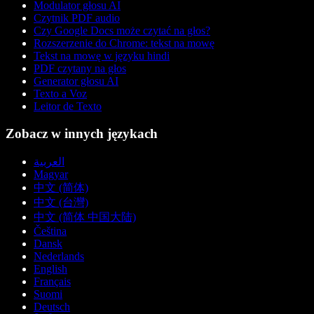
Modulator głosu AI
Czytnik PDF audio
Czy Google Docs może czytać na głos?
Rozszerzenie do Chrome: tekst na mowę
Tekst na mowę w języku hindi
PDF czytany na głos
Generator głosu AI
Texto a Voz
Leitor de Texto
Zobacz w innych językach
العربية
Magyar
中文 (简体)
中文 (台灣)
中文 (简体 中国大陆)
Čeština
Dansk
Nederlands
English
Français
Suomi
Deutsch