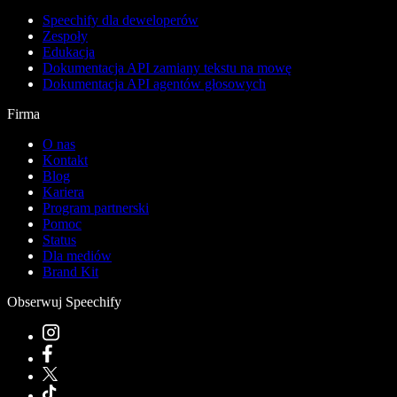
Speechify dla deweloperów
Zespoły
Edukacja
Dokumentacja API zamiany tekstu na mowę
Dokumentacja API agentów głosowych
Firma
O nas
Kontakt
Blog
Kariera
Program partnerski
Pomoc
Status
Dla mediów
Brand Kit
Obserwuj Speechify