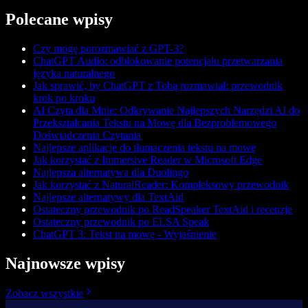
Polecane wpisy
Czy mogę porozmawiać z GPT-3?
ChatGPT Audio: odblokowanie potencjału przetwarzania
języka naturalnego
Jak sprawić, by ChatGPT z Tobą rozmawiał: przewodnik
krok po kroku
AI Czyta dla Mnie: Odkrywanie Najlepszych Narzędzi AI do
Przekształcania Tekstu na Mowę dla Bezproblemowego
Doświadczenia Czytania
Najlepsze aplikacje do tłumaczenia tekstu na mowę
Jak korzystać z Immersive Reader w Microsoft Edge
Najlepsza alternatywa dla Duolingo
Jak korzystać z NaturalReader: Kompleksowy przewodnik
Najlepsze alternatywy dla TextAid
Ostateczny przewodnik po ReadSpeaker TextAid i recenzje
Ostateczny przewodnik po ELSA Speak
ChatGPT 3: Tekst na mowę - Wyjaśnienie
Najnowsze wpisy
Zobacz wszystkie