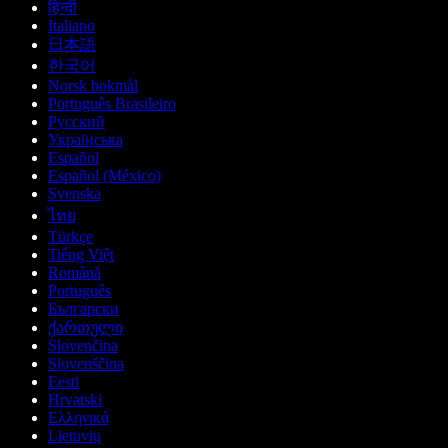
हिन्दी
Italiano
日本語
한국어
Norsk bokmål
Português Brasileiro
Русский
Українська
Español
Español (México)
Svenska
ไทย
Türkçe
Tiếng Việt
Română
Português
Български
ქართული
Slovenčina
Slovenščina
Eesti
Hrvatski
Ελληνικά
Lietuvių