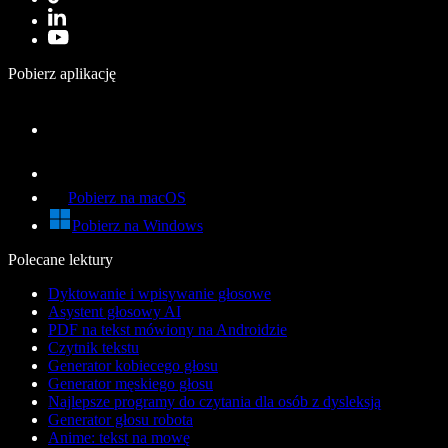
Pobierz aplikację
Pobierz na macOS
Pobierz na Windows
Polecane lektury
Dyktowanie i wpisywanie głosowe
Asystent głosowy AI
PDF na tekst mówiony na Androidzie
Czytnik tekstu
Generator kobiecego głosu
Generator męskiego głosu
Najlepsze programy do czytania dla osób z dysleksją
Generator głosu robota
Anime: tekst na mowę