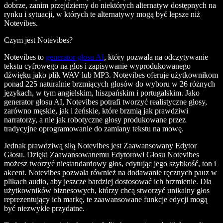
dobrze, zanim przejdziemy do niektórych alternatyw dostępnych na
rynku i sytuacji, w których te alternatywy mogą być lepsze niż
Notevibes.
Czym jest Notevibes?
Notevibes to
generator głosu AI
, który pozwala na odczytywanie
tekstu cyfrowego na głos i zapisywanie wyprodukowanego
dźwięku jako plik WAV lub MP3. Notevibes oferuje użytkownikom
ponad 225 naturalnie brzmiących głosów do wyboru w 26 różnych
językach, w tym angielskim, hiszpańskim i portugalskim. Jako
generator głosu AI, Notevibes potrafi tworzyć realistyczne głosy,
zarówno męskie, jak i żeńskie, które brzmią jak prawdziwi
narratorzy, a nie jak robotyczne głosy produkowane przez
tradycyjne oprogramowanie do zamiany tekstu na mowę.
Jednak prawdziwą siłą Notevibes jest Zaawansowany Edytor
Głosu. Dzięki Zaawansowanemu Edytorowi Głosu Notevibes
możesz tworzyć niestandardowy głos, edytując jego szybkość, ton i
akcent. Notevibes pozwala również na dodawanie ręcznych pauz w
plikach audio, aby jeszcze bardziej dostosować ich brzmienie. Dla
użytkowników biznesowych, którzy chcą stworzyć unikalny głos
reprezentujący ich markę, te zaawansowane funkcje edycji mogą
być niezwykle przydatne.