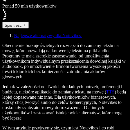
Ponad 50 mln użytkowników
Spis treści
Najlepsze alternatywy dla Notevibes
Obecnie nie brakuje świetnych rozwiązań do zamiany tekstu na
mowę, które pozwalają na konwersję tekstu na pliki audio.
Programy te mają szerokie zastosowanie, od umożliwienia
użytkownikom indywidualnym przekształcenia dowolnej książki w
audiobook, po umożliwienie firmom tworzenia wysokiej jakości
treści lektorskich bez konieczności zatrudniania aktorów
głosowych.
Jednak w zależności od Twoich dokładnych potrzeb, preferencji i
budżetu, niektóre aplikacje do zamiany tekstu na mowę (
TTS
) będą
lepiej dopasowane niż inne. Dla użytkowników biznesowych,
którzy chcą tworzyć audio do celów komercyjnych, Notevibes to
doskonały syntezator mowy do rozważenia. Dla innych
użytkowników i zastosowań istnieje wiele alternatyw, które mogą
być lepsze.
W tym artykule przyjrzymy się, czym jest Notevibes i co robi