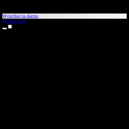
Wypróbuj za darmo
Pobierz teraz
Produkty
Tekst na mowę
Aplikacje na iPhone’a i iPada
Aplikacja na Androida
Rozszerzenie do Chrome
Rozszerzenie do Edge
Aplikacja webowa
Aplikacja na Maca
Aplikacja na Windows