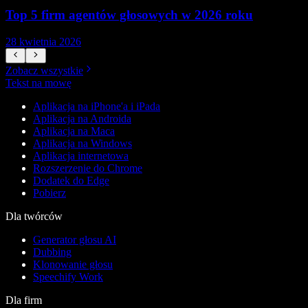
Top 5 firm agentów głosowych w 2026 roku
28 kwietnia 2026
1
Zobacz wszystkie
Tekst na mowę
Aplikacja na iPhone'a i iPada
Aplikacja na Androida
Aplikacja na Maca
Aplikacja na Windows
Aplikacja internetowa
Rozszerzenie do Chrome
Dodatek do Edge
Pobierz
Dla twórców
Generator głosu AI
Dubbing
Klonowanie głosu
Speechify Work
Dla firm