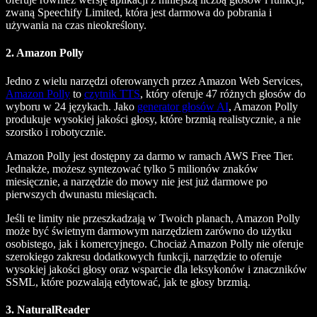
zwaną Speechify Limited, która jest darmowa do pobrania i
używania na czas nieokreślony.
2. Amazon Polly
Jedno z wielu narzędzi oferowanych przez Amazon Web Services,
Amazon Polly
to
czytnik TTS
, który oferuje 47 różnych głosów do
wyboru w 24 językach. Jako
generator głosów AI
, Amazon Polly
produkuje wysokiej jakości głosy, które brzmią realistycznie, a nie
szorstko i robotycznie.
Amazon Polly jest dostępny za darmo w ramach AWS Free Tier.
Jednakże, możesz syntezować tylko 5 milionów znaków
miesięcznie, a narzędzie do mowy nie jest już darmowe po
pierwszych dwunastu miesiącach.
Jeśli te limity nie przeszkadzają w Twoich planach, Amazon Polly
może być świetnym darmowym narzędziem zarówno do użytku
osobistego, jak i komercyjnego. Chociaż Amazon Polly nie oferuje
szerokiego zakresu dodatkowych funkcji, narzędzie to oferuje
wysokiej jakości głosy oraz wsparcie dla leksykonów i znaczników
SSML, które pozwalają edytować, jak te głosy brzmią.
3. NaturalReader