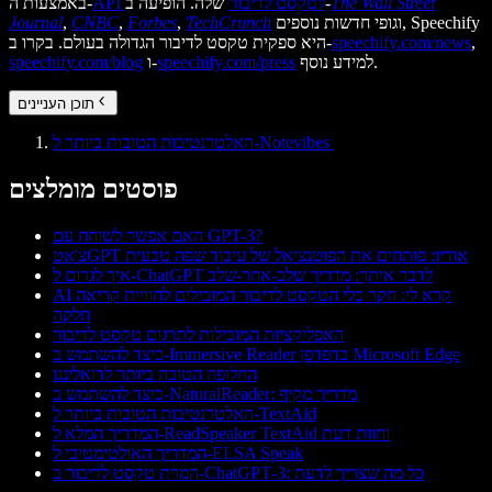
The Wall Street
שלה. הופיעה ב-
API לטקסט לדיבור
באמצעות ה-
וגופי חדשות נוספים, Speechify
TechCrunch
,
Forbes
,
CNBC
,
Journal
,
speechify.com/news
היא ספקית טקסט לדיבור הגדולה בעולם. בקרו ב-
למידע נוסף.
speechify.com/press
ו-
speechify.com/blog
תוכן העניינים
האלטרנטיבות הטובות ביותר ל-Notevibes
פוסטים מומלצים
האם אפשר לשוחח עם GPT-3?
צ'אטGPT אודיו: פותחים את הפוטנציאל של עיבוד שפה טבעית
איך לגרום ל-ChatGPT לדבר איתך: מדריך שלב-אחר-שלב
AI קרא לי: חקר כלי הטקסט לדיבור המובילים לחוויית קריאה
חלקה
האפליקציות המובילות לתרגום טקסט לדיבור
כיצד להשתמש ב-Immersive Reader בדפדפן Microsoft Edge
החלופה הטובה ביותר לדואלינגו
כיצד להשתמש ב-NaturalReader: מדריך מקיף
האלטרנטיבות הטובות ביותר ל-TextAid
המדריך המלא ל-ReadSpeaker TextAid וחוות דעת
המדריך האולטימטיבי ל-ELSA Speak
המרת טקסט לדיבור ב‑ChatGPT‑3: כל מה שצריך לדעת