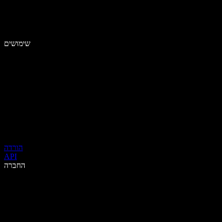
שימושים
הורדה
API
החברה