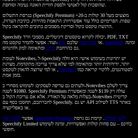
שהופכות קול לאנושי ולספק חוויית האזנה נעימה וסוחפת.
בגרסת התשלום (Speechify Premium) מוצעים מעל 30 קולות ב-20+
שפות. הפרימיום כולל עוד אפשרויות: התאמת מהירות, כתיבת הערות,
הדגשת טקסט בקול וסריקת מסמכים כתובים להקראה בקול.
Speechify יכולה לקרוא טקסטים דיגיטליים, מסמכי וורד, PDF, TXT
זמינה
Speechify
שלכם.
או
אנדרואיד
iOS
ועוד. אפשר להמיר טקסט מה-
ומתאימה למק ולווינדוס.
גם כהרחבת
כרום
לעומת Notevibes, ל-Speechify יש יתרונות בשימוש אישי: היא זולה
יותר, ידידותית יותר ומתאימה למי שלא צריך עריכה מתקדמת. מצוינת
לסטודנטים, ללקויי קריאה כמו
דיסלקציה
, או למי שרוצה להאזין לטקסט
בזמן אמת.
ולעתים גם עדיפה לעסקים: לשימוש מסחרי ב-Notevibes צריך לשלם
$1080 לשנה. Speechify Premium עולה רק $139 לשנה ומאפשרת
בעלות מלאה על האודיו. אלא אם עריכת הקול ב-Notevibes קריטית
לחברתכם, תחסכו כסף עם Speechify. יש גם API לשילוב TTS באתר
או באפליקציה.
לנסות את Speechify Premium ללא תשלום
. קיימת גם גרסת
אפשר
Speechify Limited בחינם – עם פחות קולות ואפשרויות, זמינה לשימוש
חופשי.