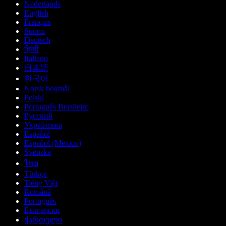
Nederlands
English
Français
Suomi
Deutsch
हिन्दी
Italiano
日本語
한국어
Norsk bokmål
Polski
Português Brasileiro
Русский
Українська
Español
Español (México)
Svenska
ไทย
Türkçe
Tiếng Việt
Română
Português
Български
ქართული