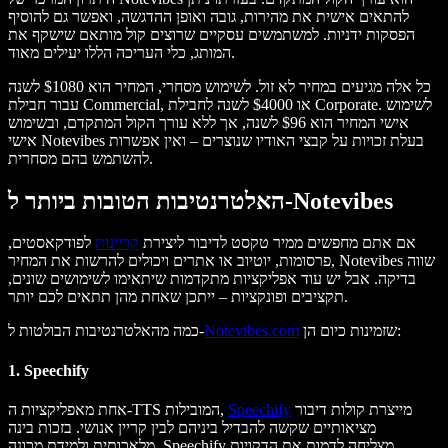
להתאים אישית את מהירות, גובה ואופן ההדגשה, ואפשר גם להוסיף
הפסקות ידניות. למשתמשים עסקיים שרוצים קול מותאם שישקף את
המותג, כלי העריכה הללו יעילים מאוד.
כל אלה מגיעים במחיר לא זול. לשימוש מסחרי, המחיר הוא $1080 לשנה
עבור חבילת Commercial, או $4000 לשנה לחבילת Corporate. לשימוש
אישי המחיר הוא $96 לשנה, אך ללא עורך הקול המתקדם, ובשימוש
אישי Notevibes בעלת זכויות על קבצי האודיו שנוצרים – ואין אפשרות
להשתמש בהם מסחרית.
האלטרנטיבות הטובות ביותר ל-Notevibes
אם אתם מחפשים ממיר טקסט לדיבור ליצירת
קריינות
לפודקאסטים,
פרסומות, יוטיוב או אתרים ויכולים להרשות את המחיר, Notevibes שווה
בדיקה. אבל יש עוד אפליקציות מתקדמות שיתאימו לשימושים שונים,
תקציבים ופונקציות – ייתכן שאחת מהן תתאים לכם יותר.
שזמינות כיום הן:
Notevibes.com
כמה מהאלטרנטיבות הבולטות ל-
1. Speechify
מייצרת קולות דיבור
Speechify
אחת מאפליקציות ה-TTS המובילות,
מציאותיים שקשה להבדיל ביניהם לבין קריין אנושי. בזכות בינה
מלאכותית ולמידת מכונה, Speechify מצליחה לדמות את הדקויות