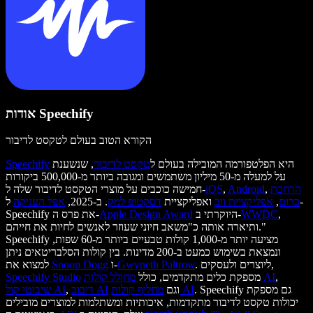
אודות Speechify
הקורא הטוב בעולם לטקסט לדיבור
היא הפלטפורמה המובילה בעולם ל
טקסט לדיבור
, שנשענת
Speechify
על למעלה מ-50 מיליון משתמשים ומגובה ביותר מ-500,000 ביקורות
הרחבת
,
Android
,
iOS
חמישה כוכבים על מוצרי הטקסט לדיבור שלה ל-
כרום
,
אפליקציית ווב
ואפליקציית
דסקטופ למק
. ב-2025,
אפל העניקה
ל-
,
WWDC
היוקרתי ב-
Apple Design Award
Speechify את פרס ה-
ותיארה אותה כ"משאב חיוני שעוזר לאנשים לחיות את חייהם."
Speechify מציעה יותר מ-1,000 קולות טבעיים ביותר מ-60 שפות,
ונמצאת בשימוש כמעט ב-200 מדינות. בין קולות הסלבריטאים ניתן
. ליוצרים ולעסקים,
Gwyneth Paltrow
ו-
Snoop Dogg
למצוא את
,
מחולל קולות AI
מספקת כלים מתקדמים, כולל
Speechify Studio
. Speechify גם מספקת
מחליף קולות AI
וגם
דיבוב AI
,
שיבוטי קול AI
יכולות טקסט לדיבור מתקדמות, איכותיות ומשתלמות למוצרים מובילים