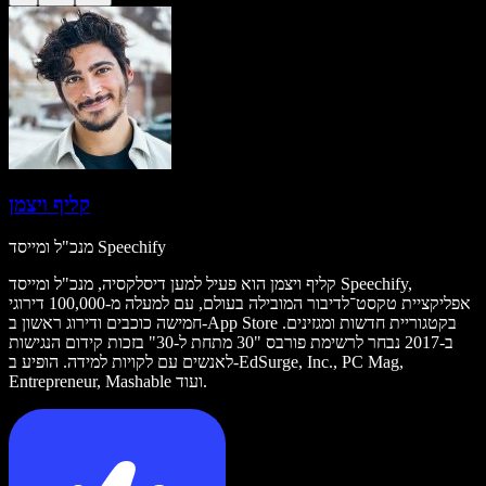
קליף ויצמן
מנכ"ל ומייסד Speechify
קליף ויצמן הוא פעיל למען דיסלקסיה, מנכ"ל ומייסד Speechify,
אפליקציית טקסט־לדיבור המובילה בעולם, עם למעלה מ-100,000 דירוגי
חמישה כוכבים ודירוג ראשון ב-App Store בקטגוריית חדשות ומגזינים.
ב-2017 נבחר לרשימת פורבס "30 מתחת ל-30" בזכות קידום הנגישות
לאנשים עם לקויות למידה. הופיע ב-EdSurge, Inc., PC Mag,
Entrepreneur, Mashable ועוד.