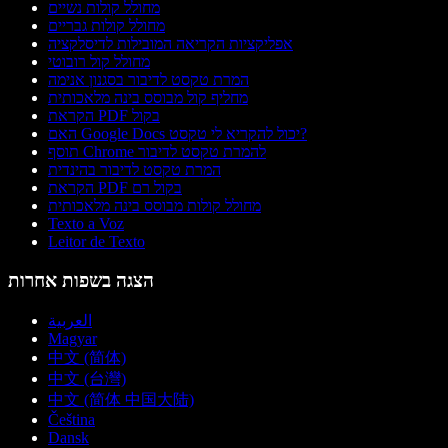
מחולל קולות נשיים
מחולל קולות גבריים
אפליקציות הקריאה המובילות לדיסלקציה
מחולל קול רובוטי
המרת טקסט לדיבור בסגנון אנימה
מחליף קול מבוסס בינה מלאכותית
הקראת PDF בקול
האם Google Docs יכול להקריא לי טקסט?
תוסף Chrome להמרת טקסט לדיבור
המרת טקסט לדיבור בהינדית
הקראת PDF בקול רם
מחולל קולות מבוסס בינה מלאכותית
Texto a Voz
Leitor de Texto
הצגה בשפות אחרות
العربية
Magyar
中文 (简体)
中文 (台灣)
中文 (简体 中国大陆)
Čeština
Dansk