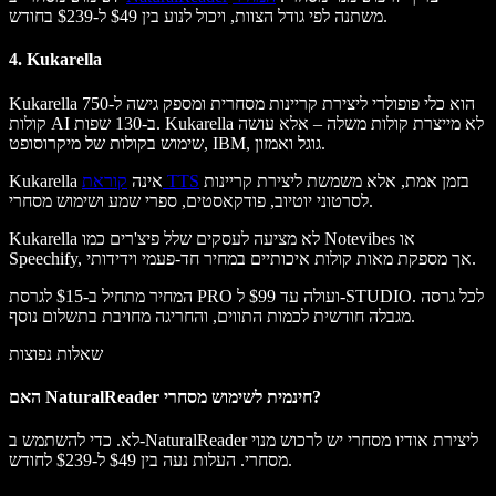
משתנה לפי גודל הצוות, ויכול לנוע בין $49 ל-$239 בחודש.
4. Kukarella
Kukarella הוא כלי פופולרי ליצירת קריינות מסחרית ומספק גישה ל-750
קולות AI ב-130 שפות. Kukarella לא מייצרת קולות משלה – אלא עושה
שימוש בקולות של מיקרוסופט, IBM, גוגל ואמזון.
בזמן אמת, אלא משמשת ליצירת קריינות
קוראת TTS
Kukarella אינה
לסרטוני יוטיוב, פודקאסטים, ספרי שמע ושימוש מסחרי.
Kukarella לא מציעה לעסקים שלל פיצ'רים כמו Notevibes או
Speechify, אך מספקת מאות קולות איכותיים במחיר חד-פעמי וידידותי.
המחיר מתחיל ב-$15 לגרסת PRO ועולה עד $99 ל-STUDIO. לכל גרסה
מגבלה חודשית לכמות התווים, והחריגה מחויבת בתשלום נוסף.
שאלות נפוצות
האם NaturalReader חינמית לשימוש מסחרי?
לא. כדי להשתמש ב-NaturalReader ליצירת אודיו מסחרי יש לרכוש מנוי
מסחרי. העלות נעה בין $49 ל-$239 לחודש.