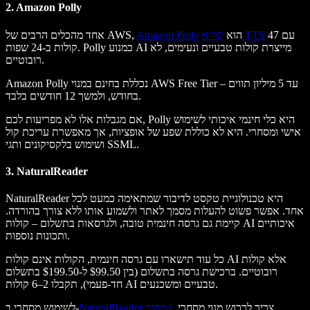
2. Amazon Polly
עם 47
קורא TTS
הוא
Amazon Polly
אחד מהכלים הרבים של AWS,
קולות ב-24 שפות. Polly כמנוע AI מייצרת קולות טבעיים ונעימים, לא
רובוטיים.
Amazon Polly נכללת בחינם במנוי AWS Free Tier – עד 5 מיליון תווים
בחודש, ולמשך 12 חודשים בלבד.
אם מגבלות אלו לא מפריעות לכם, Polly היא כלי חינמי איכותי לשימוש
אישי ומסחרי. היא לא כוללת שפע של אופציות, אך מאפשרת עריכת קול
ושימוש בלקסיקונים ותגי SSML.
3. NaturalReader
NaturalReader היא טכנולוגיית טקסט לדיבור שמתאימה כמעט לכל
אחד. אפשר פשוט להעלות מסמך לאתר ולשמוע אותו ללא צורך בהורדה.
קיימת גם גרסה חינמית טובה, ולגרסאות בתשלום – קולות AI איכותיים
ותכונות נוספות.
כל עוד תישארו עם גרסה חינמית, הקולות אינם קולות AI אלא קולות
רובוטיים. ברכישת גרסה בתשלום (בין $99.50 ל-$199.50 בתשלום
חד-פעמי), תקבלו 2–6 קולות AI טבעיים ומשכנעים.
צריך לרכוש מנוי מסחרי.
המחיר
NaturalReader
לשימוש מסחרי ב-