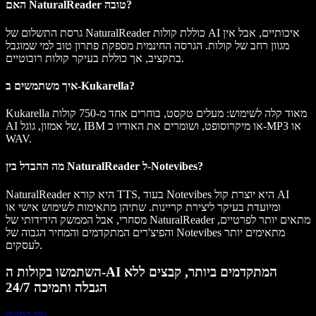
האם NaturalReader טובה?
גרסת התשלום של NaturalReader כוללת קולות AI איכותיים, אבל אין
מגוון רחב של קולות. הגרסה החינמית מספקת פתרון טוב למי שמוגבל
בתקציב, אך כוללת בעיקר קולות רובוטיים.
איך משתמשים ב-Kukarella?
Kukarella מאוד קלה לשימוש: מעלים טקסט, בוחרים אחד מ-750 קולות
AI של אמזון, גוגל, IBM או מיקרוסופט, ושומרים את האודיו כ-MP3 או
WAV.
מה ההבדל בין NaturalReader ל-Notevibes?
NaturalReader היא קורא TTS, בעוד Notevibes היא יוצרת קול AI
ומיועדת בעיקר ליצירת קריינות. שתיהן מתאימות לשימוש אישי או
מסחרי, אבל הממשק הידידותי של NaturalReader מתאים יותר לפרטיים,
והפיצ'רים המתקדמים והמחיר הגבוה של Notevibes מתאימים יותר
לעסקים.
השתמשו בקולות ה-AI המתקדמים ביותר, קבצים ללא
הגבלה ותמיכה 24/7
נסו בחינם