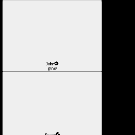
John
שחקן
Snoop