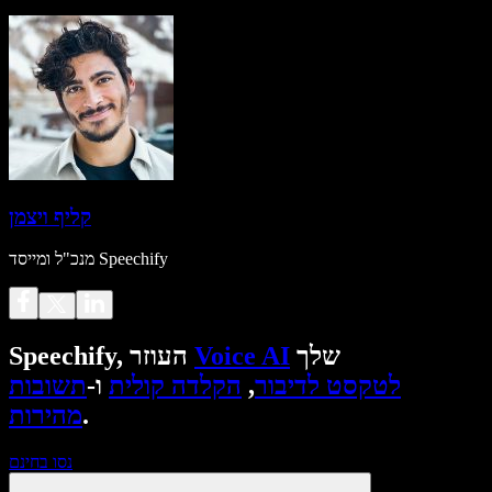
קליף ויצמן
מנכ"ל ומייסד Speechify
שלך
Voice AI
Speechify, העוזר
לטקסט לדיבור
,
הקלדה קולית
ו-
תשובות
.
מהירות
נסו בחינם