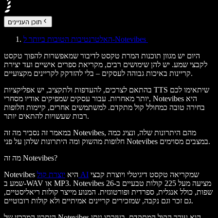
תוכן העניינים
האלטרנטיבות הטובות ביותר ל-Notevibes
היום יש מגוון תוכנות המרת טקסט לדיבור שמאפשרות להפוך טקסט
לקבצי שמע. יש להן שימושים רבים, מקריאת ספרים אישיים ועד יצירת
קריינות באיכות גבוהה לעסקים – בלי להזדקק לקריינים מקצועיים.
בהתאם לצרכים, להעדפות ולתקציב, יש אפליקציות TTS שיתאימו לכם
יותר מאחרות. עבור עסקים שמפיקים אודיו מסחרי, Notevibes היא
בחירה טובה כמחולל קול מתקדם. למשתמשים אחרים, קיימות חלופות
רבות שעשויות להתאים יותר.
במאמר זה נסביר מה זה Notevibes, מהם היתרונות שלה, ונציג כמה
חלופות מהשוק ומה היתרונות שלהן על פני Notevibes במצבים מסוימים.
מה זה Notevibes?
שמקריאה טקסט דיגיטלי ויוצרת קבצי
יוצרת קול AI
Notevibes היא
שמע ב-WAV או MP3. Notevibes מציעה מעל 225 קולות טבעיים ב-26
שפות, כולל אנגלית, ספרדית ופורטוגזית. המנוע מייצר קולות ריאליסטיים,
גם זכר וגם נקבה, שמזכירים קריינים אמיתיים ולא קולות רובוטיים.
היתרון המרכזי של Notevibes הוא עורך הקול המתקדם. בעזרתו ניתן