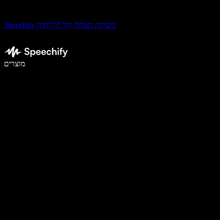
Speechify משיקה תמלול קול להקלדה
לכתוב פי 5 מהר יותר עם הכתבה קולית
מוצרים
למידע נוסף