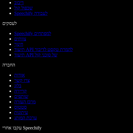
דיבוב
שכפול קול
Speechify לעבודה
לעסקים
Speechify למפתחים
צוותים
חינוך
תיעוד API להמרת טקסט לדיבור
תיעוד API של סוכני קול
החברה
אודות
צרו קשר
בלוג
קריירה
שותפים
מרכז העזרה
סטטוס
עיתונות
ערכת המותג
עקבו אחרי Speechify